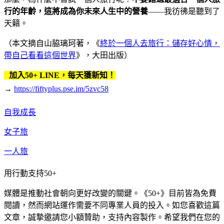
行的年齡，這將成為你未來人生中的營養
——我彷彿是聽到了
天籟。
（本文摘自山脇璃珂著，《
終於一個人去旅行：儲存好心情，
帶自己看看這個世界
》，大田出版）
加入50+ LINE，每天獲新知！
→
https://fiftyplus.pse.im/5zvc58
自我成長
女子旅
一人旅
用行動支持50+
媒體是推動社會朝向更好改變的關鍵。《50+》目前皆為免費
閱讀，然而網站運作需要不同專業人員的投入。如您喜歡這篇
文章，誠摯邀請您小額贊助，支持內容製作。希望我們在您的