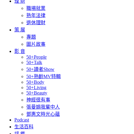
理 財
職場就業
熟年法律
退休理財
策 展
專題
圖片故事
影 音
50+People
50+Talk
50+讀者Show
50+熟齡MV特輯
50+Body
50+Living
50+Beauty
神經很有事
張曼娟我輩中人
鄧惠文時光心蘊
Podcast
生活百科
評 鑑