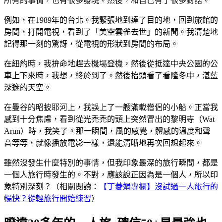
所有的事情，也有很多發現。然後，和自己有了很多對話。
例如，在1989年的台北。我緊張地到達了目的地，回到旅館的
房間，打開電視，看到了「美空雲雀去世」的新聞。我清楚地
記得那一刻的驚訝，從電視的形狀到房間的布局。
在紐約時，我拚命地趕去機場登機，然後從抵達中央公園的公
車上下來時，我想，終於到了。然後抬頭看了看隆冬中，湛藍
深邃的天空。
在曼谷的昭披耶河上，我誤上了一艘滿載僧侶的小船。正當我
感到十分焦慮，看到從光禿禿的頭上突然冒出的黎明寺（Wat
Arun）時，我笑了。那一瞬間，風的感覺，體感的溫度和聲
音等等，就像播放電影一樣，還能清晰地再次回想起來。
雖然沒發生什麼特別的事情，但我印象最深的旅行瞬間，都是
一個人旅行時發生的。不對，應該說正因為是一個人，所以印
象特別深刻？（相關閱讀：
【
丁菱娟專欄】沒試過一人旅行的
暢快？從輕旅行開始練習
）