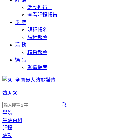
活動進行中
查看評鑑報告
學 院
課程報名
課程報導
活 動
精采報導
選 品
顛覆提案
贊助50+
學院
生活百科
評鑑
活動