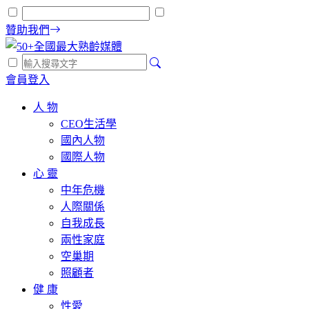
贊助我們
會員登入
人 物
CEO生活學
國內人物
國際人物
心 靈
中年危機
人際關係
自我成長
兩性家庭
空巢期
照顧者
健 康
性愛