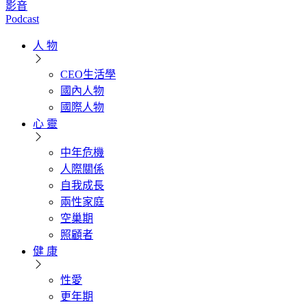
影音
Podcast
人 物
CEO生活學
國內人物
國際人物
心 靈
中年危機
人際關係
自我成長
兩性家庭
空巢期
照顧者
健 康
性愛
更年期