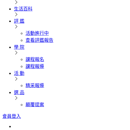
生活百科
評 鑑
活動進行中
查看評鑑報告
學 院
課程報名
課程報導
活 動
精采報導
選 品
顛覆提案
會員登入