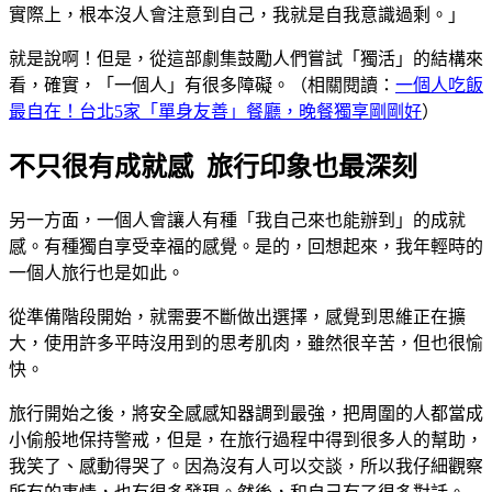
實際上，根本沒人會注意到自己，我就是自我意識過剩。」
就是說啊！但是，從這部劇集鼓勵人們嘗試「獨活」的結構來
看，確實，「一個人」有很多障礙。（相關閱讀：
一個人吃飯
最自在！台北5家「單身友善」餐廳，晚餐獨享剛剛好
）
不只很有成就感 旅行印象也最深刻
另一方面，一個人會讓人有種「我自己來也能辦到」的成就
感。有種獨自享受幸福的感覺。是的，回想起來，我年輕時的
一個人旅行也是如此。
從準備階段開始，就需要不斷做出選擇，感覺到思維正在擴
大，使用許多平時沒用到的思考肌肉，雖然很辛苦，但也很愉
快。
旅行開始之後，將安全感感知器調到最強，把周圍的人都當成
小偷般地保持警戒，但是，在旅行過程中得到很多人的幫助，
我笑了、感動得哭了。因為沒有人可以交談，所以我仔細觀察