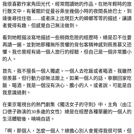
我很喜歡作家角田光代，經常閱讀她的作品。在她年輕時的旅
行散文中，有著關於從曼谷乘坐幾個小時的夜間長途巴士，到
達後尋找住宿……或者床上出現巨大的蟑螂等等的描述，讓讀
者覺得有趣，但感覺自己無法做到。
看到她輕描淡寫地描述一些稍微危險的經歷時，總是忍不住要
再讀一遍，並對她那種無所畏懼的背包客精神感到既羨慕又恐
懼。我也曾經有過一個人旅行的經驗，但自己是一個非常膽小
的人。
首先，我不擅長一個人獨處。一個人去吃飯或者喝酒，我雖然
很羨慕，但行動力卻無法跟上。如果一個人的話，寧願回家吃
飯、喝酒，我是一個沒有決心、膽小的人。或者說，可能是自
我意識過剩。
在東京電視台的熱門劇集《獨活女子的守則》中，主角（由江
口德子飾演的30多歲的女性）總是在經歷各種華麗的一個人的
生活體驗後，喃喃自語。
「啊，那個人，怎麼一個人？總擔心別人會覺得我很可憐，但