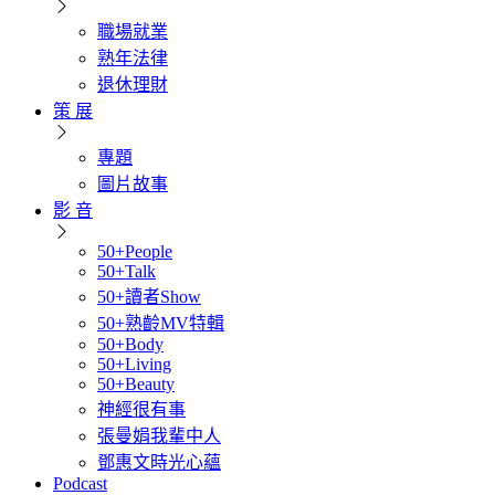
職場就業
熟年法律
退休理財
策 展
專題
圖片故事
影 音
50+People
50+Talk
50+讀者Show
50+熟齡MV特輯
50+Body
50+Living
50+Beauty
神經很有事
張曼娟我輩中人
鄧惠文時光心蘊
Podcast