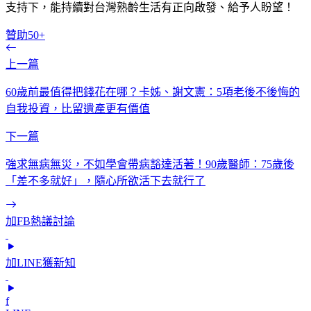
支持下，能持續對台灣熟齡生活有正向啟發、給予人盼望！
贊助50+
上一篇
60歲前最值得把錢花在哪？卡姊、謝文憲：5項老後不後悔的
自我投資，比留遺產更有價值
下一篇
強求無病無災，不如學會帶病豁達活著！90歲醫師：75歲後
「差不多就好」，隨心所欲活下去就行了
加FB熱議討論
加LINE獲新知
f