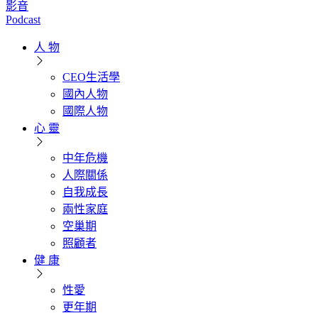
影音
Podcast
人 物
CEO生活學
國內人物
國際人物
心 靈
中年危機
人際關係
自我成長
兩性家庭
空巢期
照顧者
健 康
性愛
更年期