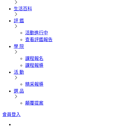
生活百科
評 鑑
活動進行中
查看評鑑報告
學 院
課程報名
課程報導
活 動
精采報導
選 品
顛覆提案
會員登入