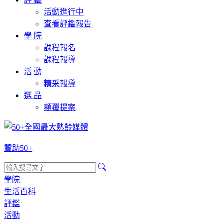
活動進行中
查看評鑑報告
學 院
課程報名
課程報導
活 動
精采報導
選 品
顛覆提案
贊助50+
學院
生活百科
評鑑
活動