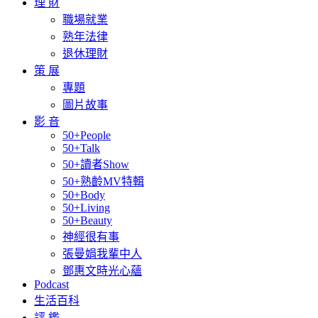
理 財
職場就業
熟年法律
退休理財
策 展
專題
圖片故事
影 音
50+People
50+Talk
50+讀者Show
50+熟齡MV特輯
50+Body
50+Living
50+Beauty
神經很有事
張曼娟我輩中人
鄧惠文時光心蘊
Podcast
生活百科
評 鑑