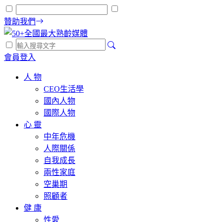
贊助我們
會員登入
人 物
CEO生活學
國內人物
國際人物
心 靈
中年危機
人際關係
自我成長
兩性家庭
空巢期
照顧者
健 康
性愛