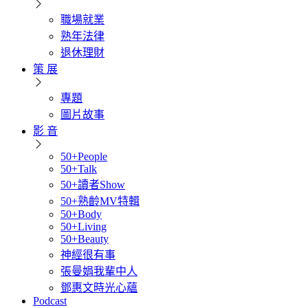
職場就業
熟年法律
退休理財
策 展
專題
圖片故事
影 音
50+People
50+Talk
50+讀者Show
50+熟齡MV特輯
50+Body
50+Living
50+Beauty
神經很有事
張曼娟我輩中人
鄧惠文時光心蘊
Podcast