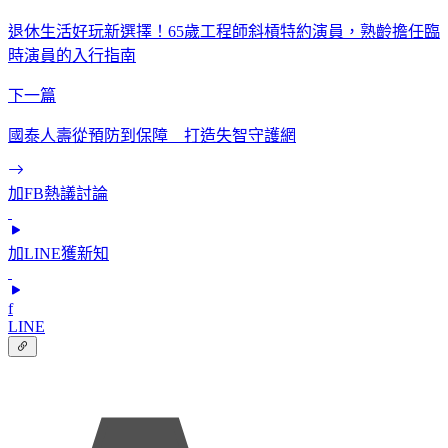
退休生活好玩新選擇！65歲工程師斜槓特約演員，熟齡擔任臨
時演員的入行指南
下一篇
國泰人壽從預防到保障 打造失智守護網
加FB熱議討論
加LINE獲新知
f
LINE