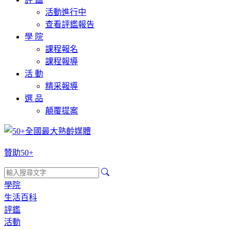
活動進行中
查看評鑑報告
學 院
課程報名
課程報導
活 動
精采報導
選 品
顛覆提案
贊助50+
學院
生活百科
評鑑
活動