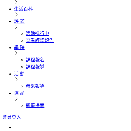
生活百科
評 鑑
活動進行中
查看評鑑報告
學 院
課程報名
課程報導
活 動
精采報導
選 品
顛覆提案
會員登入