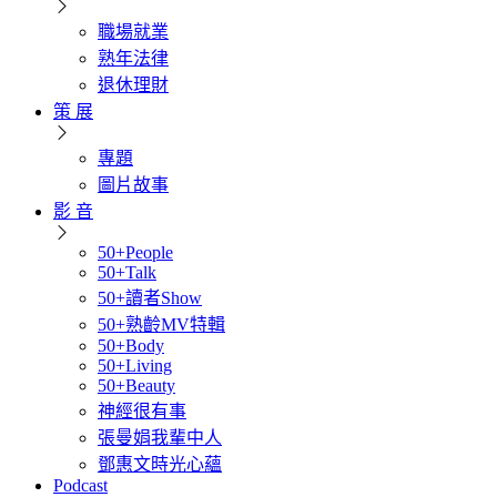
職場就業
熟年法律
退休理財
策 展
專題
圖片故事
影 音
50+People
50+Talk
50+讀者Show
50+熟齡MV特輯
50+Body
50+Living
50+Beauty
神經很有事
張曼娟我輩中人
鄧惠文時光心蘊
Podcast