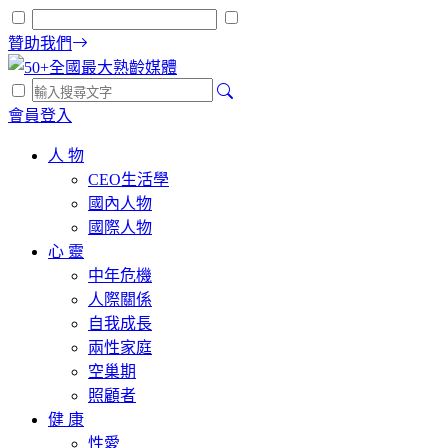
贊助我們
會員登入
人 物
CEO生活學
國內人物
國際人物
心 靈
中年危機
人際關係
自我成長
兩性家庭
空巢期
照顧者
健 康
性愛