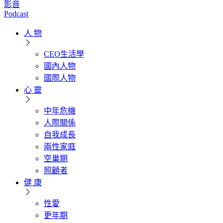
影音
Podcast
人 物
CEO生活學
國內人物
國際人物
心 靈
中年危機
人際關係
自我成長
兩性家庭
空巢期
照顧者
健 康
性愛
更年期