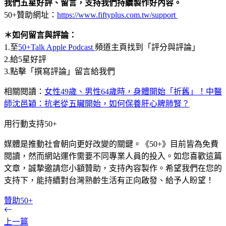
我們五星好評、留言，支持我們持續製作好內容。
50+贊助網址：
https://www.fiftyplus.com.tw/support
＊如何留言與評論：
1.至
50+Talk Apple Podcast
頻道主頁找到「評分與評論」
2.給5星好評
3.點擊「撰寫評論」留言給我們
相關閱讀：
女性49歲、男性64歲時，身體開始「折舊」！中醫
師沈邑穎：抗老從五臟開始，如何保養肝心脾肺腎？
用行動支持50+
媒體是推動社會朝向更好改變的關鍵。《50+》目前皆為免費
閱讀，然而網站運作需要不同專業人員的投入。如您喜歡這篇
文章，誠摯邀請您小額贊助，支持內容製作。希望我們在您的
支持下，能持續對台灣熟齡生活有正向啟發、給予人盼望！
贊助50+
上一篇