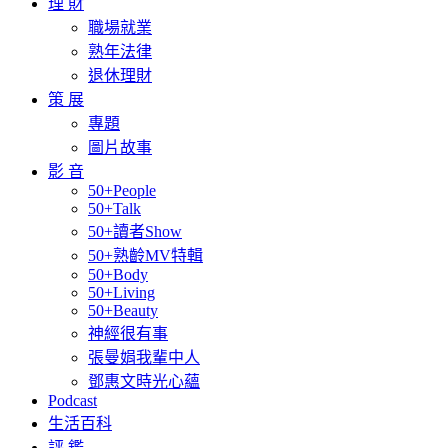
理 財
職場就業
熟年法律
退休理財
策 展
專題
圖片故事
影 音
50+People
50+Talk
50+讀者Show
50+熟齡MV特輯
50+Body
50+Living
50+Beauty
神經很有事
張曼娟我輩中人
鄧惠文時光心蘊
Podcast
生活百科
評 鑑