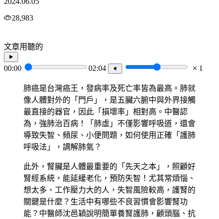
2024.06.05
28,983
文章用聽的
00:00
02:04
1
肺癌是台灣癌王，發病率及死亡率皆為最高。肺就
像人體對外的「門戶」，是五臟六腑中與外界接觸
最直接的器官，因此「損壞率」相對高。中醫認
為，強肺治百病！「肺虛」不僅影響呼吸道，還會
導致失智、頻尿、小便問題，如何使用正確「護肺
呼吸法」，調解肺氣？
此外，腎臟是人體最重要的「先天之本」，照顧好
腎經系統，能延緩老化，預防失智！尤其常煩惱、
想太多、工作壓力大的人，失智風險較高，護腎的
關鍵是什麼？生活中有哪些不良習慣會影響腎功
能？中醫師沈邑穎說明簡單養腎護肺，顧頭腦、抗