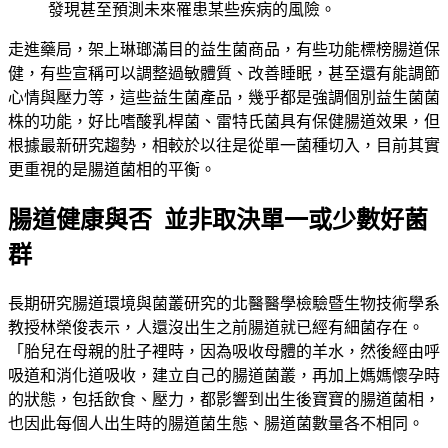
發現甚至預測未來罹患某些疾病的風險。
走進藥局，架上琳瑯滿目的益生菌商品，有些功能標榜腸道保
健，有些宣稱可以調整過敏體質、改善睡眠，甚至還有能調節
心情與壓力等，這些益生菌產品，幾乎都是強調個別益生菌菌
株的功能，好比嗜酸乳桿菌、雷特氏菌具有保健腸道效果，但
根據最新研究趨勢，相較於以往是從單一菌種切入，目前其實
更重視的是腸道菌相的平衡。
腸道健康與否 並非取決單一或少數好菌
群
長期研究腸道環境與菌叢研究的北醫醫學檢驗暨生物技術學系
教授林榮俊表示，人還沒出生之前腸道就已經有細菌存在。
「胎兒在母親的肚子裡時，因為吸收母體的羊水，然後經由呼
吸道和消化道吸收，建立自己的腸道菌叢，再加上媽媽懷孕時
的狀態，包括飲食、壓力，都影響到出生後寶寶的腸道菌相，
也因此每個人出生時的腸道菌生態、腸道菌數量各不相同。