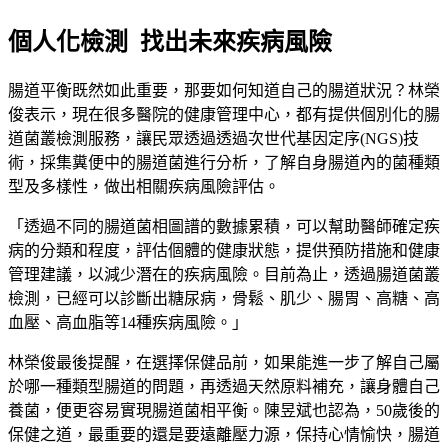
個人化檢測 找出未來疾病風險
腸道平衡既然如此重要，那要如何知道自己的腸道狀況？林榮
俊表示，現在很多醫院的健康管理中心，都有提供個別化的腸
道菌叢檢測服務，讓民眾透過透過次世代基因定序(NGS)技
術，採集糞便中的腸道菌進行分析，了解自身腸道內的菌種類
型及多樣性，做出相關疾病風險評估。
「透過不同的腸道菌相圖譜的數據累積，可以幫助醫師確定疾
病的分類和程度，評估個體的健康狀態，提供預防措施和健康
管理建議，以減少潛在的疾病風險。目前為止，透過腸道菌叢
檢測，已經可以診斷出糖尿病，骨鬆、肌少、腸胃、高糖、高
血壓、高血脂等14種疾病風險。」
林榮俊最後提醒，在選擇保健品前，如果能進一步了解自己屬
於哪一種類型腸道的問題，再透過天然原料補充，讓身體自己
養菌，便更容易實現腸道菌相平衡。陳昱斌也認為，50歲後的
保健之道，最重要的還是要遠離壓力源，保持心情愉快，腸道