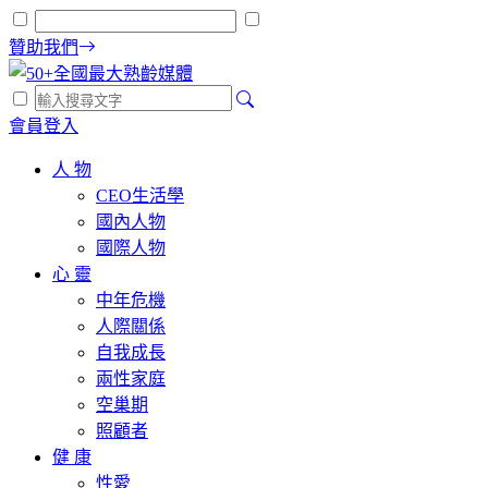
贊助我們
會員登入
人 物
CEO生活學
國內人物
國際人物
心 靈
中年危機
人際關係
自我成長
兩性家庭
空巢期
照顧者
健 康
性愛