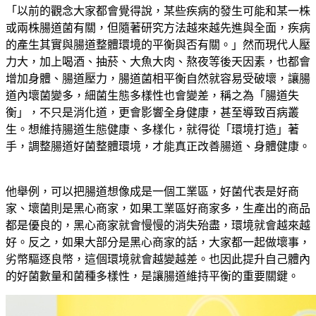
「以前的觀念大家都會覺得說，某些疾病的發生可能和某一株
或兩株腸道菌有關，但隨著研究方法越來越先進與全面，疾病
的產生其實與腸道整體環境的平衡與否有關。」然而現代人壓
力大，加上喝酒、抽菸、大魚大肉、熬夜等後天因素，也都會
增加身體、腸道壓力，腸道菌相平衡自然就容易受破壞，讓腸
道內壞菌變多，細菌生態多樣性也會變差，稱之為「腸道失
衡」，不只是消化道，更會影響全身健康，甚至導致百病叢
生。想維持腸道生態健康、多樣化，就得從「環境打造」著
手，調整腸道好菌整體環境，才能真正改善腸道、身體健康。
他舉例，可以把腸道想像成是一個工業區，好菌代表是好商
家、壞菌則是黑心商家，如果工業區好商家多，生產出的商品
都是優良的，黑心商家就會慢慢的消失殆盡，環境就會越來越
好。反之，如果大部分是黑心商家的話，大家都一起做壞事，
劣幣驅逐良幣，這個環境就會越變越差。也因此提升自己體內
的好菌數量和菌種多樣性，是讓腸道維持平衡的重要關鍵。