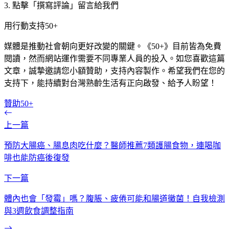
3. 點擊「撰寫評論」留言給我們
用行動支持50+
媒體是推動社會朝向更好改變的關鍵。《50+》目前皆為免費
閱讀，然而網站運作需要不同專業人員的投入。如您喜歡這篇
文章，誠摯邀請您小額贊助，支持內容製作。希望我們在您的
支持下，能持續對台灣熟齡生活有正向啟發、給予人盼望！
贊助50+
上一篇
預防大腸癌、腸息肉吃什麼？醫師推薦7類護腸食物，連喝咖
啡也能防癌後復發
下一篇
體內也會「發霉」嗎？腹脹、疲倦可能和腸道黴菌！自我檢測
與3週飲食調整指南