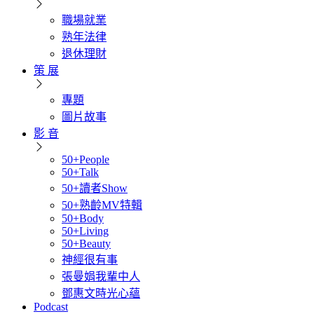
職場就業
熟年法律
退休理財
策 展
專題
圖片故事
影 音
50+People
50+Talk
50+讀者Show
50+熟齡MV特輯
50+Body
50+Living
50+Beauty
神經很有事
張曼娟我輩中人
鄧惠文時光心蘊
Podcast