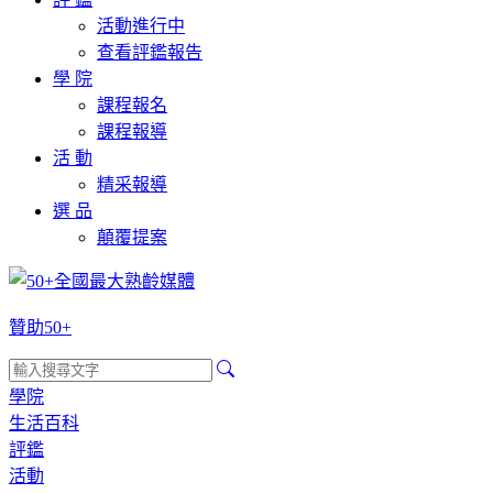
活動進行中
查看評鑑報告
學 院
課程報名
課程報導
活 動
精采報導
選 品
顛覆提案
贊助50+
學院
生活百科
評鑑
活動