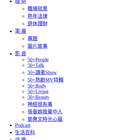
理 財
職場就業
熟年法律
退休理財
策 展
專題
圖片故事
影 音
50+People
50+Talk
50+讀者Show
50+熟齡MV特輯
50+Body
50+Living
50+Beauty
神經很有事
張曼娟我輩中人
鄧惠文時光心蘊
Podcast
生活百科
評 鑑