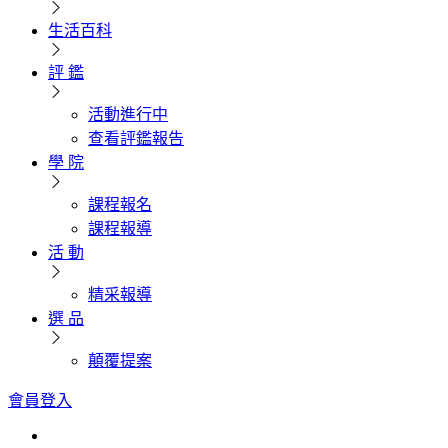
生活百科
評 鑑
活動進行中
查看評鑑報告
學 院
課程報名
課程報導
活 動
精采報導
選 品
顛覆提案
會員登入