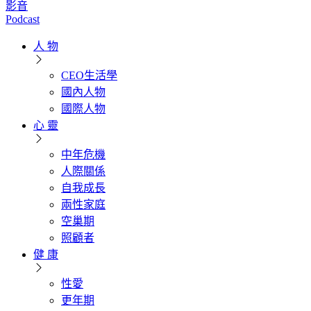
影音
Podcast
人 物
CEO生活學
國內人物
國際人物
心 靈
中年危機
人際關係
自我成長
兩性家庭
空巢期
照顧者
健 康
性愛
更年期