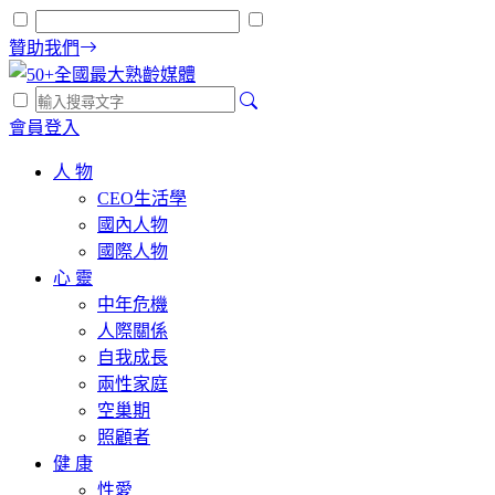
贊助我們
會員登入
人 物
CEO生活學
國內人物
國際人物
心 靈
中年危機
人際關係
自我成長
兩性家庭
空巢期
照顧者
健 康
性愛