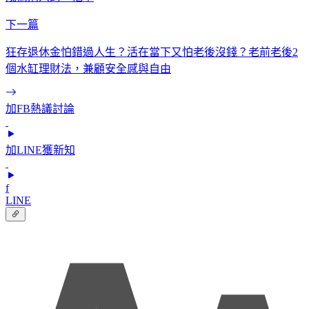
下一篇
狂存退休金怕錯過人生？活在當下又怕老後沒錢？老前老後2
個水缸理財法，兼顧安全感與自由
加FB熱議討論
加LINE獲新知
f
LINE