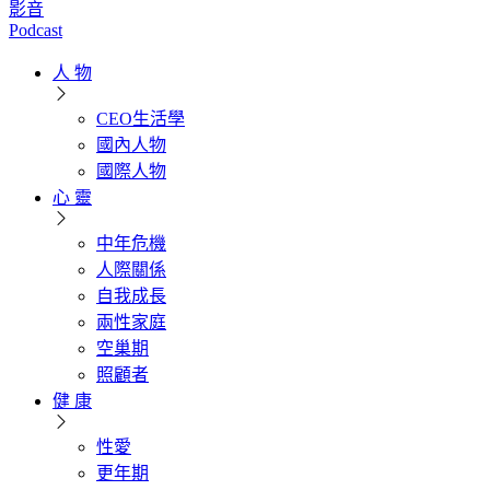
影音
Podcast
人 物
CEO生活學
國內人物
國際人物
心 靈
中年危機
人際關係
自我成長
兩性家庭
空巢期
照顧者
健 康
性愛
更年期