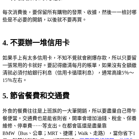
每次消費後，要保留所有購物的發票、收據，然後一一檢討哪
些是不必要的開銷，以後就不要再買。
4. 不要辦一堆信用卡
如果手上有太多信用卡，不知不覺就會刷爆存款，所以只要留
一張常用的卡就好。要記得繳清每月的帳單，如果沒有全額繳
清就必須付給銀行利息（信用卡循環利息），通常高達5％～
15％左右。
5. 節省餐費和交通費
外食的餐費往往是上班族的一大筆開銷，所以要盡量自己帶午
餐便當。交通費也是能省則省，開車會增加油錢、稅金、保養
維修、停車費⋯⋯等支出。在都會區還是盡量靠
BMW（Bus、公車；MRT、捷運；Walk、走路），當你省下1