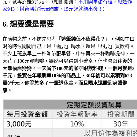
元，就等於賺到1元。（相關閱讀：
不用開車想行程，旅遊作
家943：搭台灣好行玩國旅，15元起就能出發！
）
6. 想要還是需要
在購物之前，不妨先思考
「這筆錢值不值得花？」
，例如在口
渴的時候問問自己，是「需要」喝水，還是「想要」買飲料。
不少上班族早上一杯咖啡配早餐、中午再來一杯咖啡提神，一
天花了100元買咖啡，雖然可以得到小確幸，但也會跟往後的
大幸福說掰掰。
一天省下
100
元的咖啡跟飲料錢，一個月就是3
千元，投資在年報酬率10
％的商品上，30
年後可以累積到623
萬8
千元，你等於多了一筆退休金，而且喝水還賺到身體健
康
。