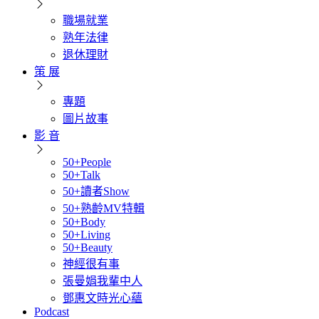
職場就業
熟年法律
退休理財
策 展
專題
圖片故事
影 音
50+People
50+Talk
50+讀者Show
50+熟齡MV特輯
50+Body
50+Living
50+Beauty
神經很有事
張曼娟我輩中人
鄧惠文時光心蘊
Podcast