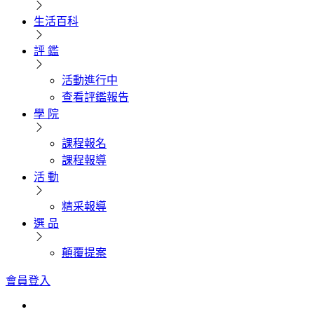
生活百科
評 鑑
活動進行中
查看評鑑報告
學 院
課程報名
課程報導
活 動
精采報導
選 品
顛覆提案
會員登入