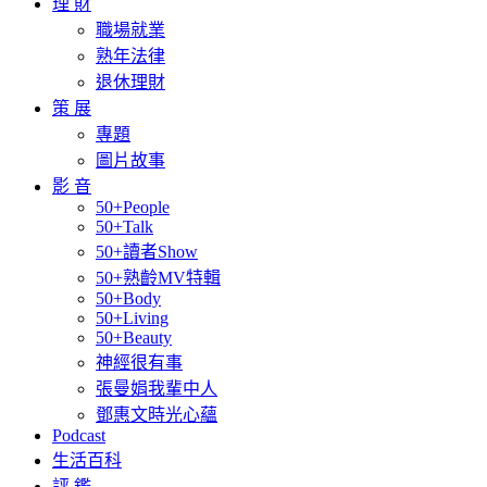
理 財
職場就業
熟年法律
退休理財
策 展
專題
圖片故事
影 音
50+People
50+Talk
50+讀者Show
50+熟齡MV特輯
50+Body
50+Living
50+Beauty
神經很有事
張曼娟我輩中人
鄧惠文時光心蘊
Podcast
生活百科
評 鑑