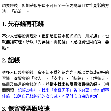
想要賺錢，但加薪似乎遙不可及？一個更簡單且立竿見影的方
法：「節流」。
1. 先存錢再花錢
不少人想要投資理財，但卻是把薪水花光光的「月光族」，也
就無錢可理。所以「先存錢、再花錢」，是投資理財的第一要
點。
2. 記帳
很多人口袋中的錢，會不知不覺的花光光。所以要養成記帳的
習慣，從資金的「收入」、「支出」、「結餘」，了解每天、
每周及每月的金錢流向，並
從中找出被隨意浪費掉的錢
。（相
關閱讀：
記帳20多年，找出「拿鐵因子」省下14萬！會計師蔡
佳瑜：知道自己錢夠花的安心感，才是財富自由的真諦
）
3. 保留發票跟收據