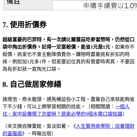
7. 使用折價券
超級富豪的巴菲特，有一次請比爾蓋茲吃麥當勞時，仍然從口
袋中掏出折價券。記得一定要殺價，能省1
元是1
元
，如果你不
殺價，商家也不會主動降價賣你。購物時盡量挑有折扣的時
候，例如加1元多1件，但是要記住真的有需要時再買，不要因
為有折扣就一直掏光口袋。
8. 自己做居家修繕
換燈泡、修水龍頭、通馬桶這些小工程，盡量自己來就能夠省
下不少錢，可以上網學習相關的技能。（相關閱讀：
一個人
住，家中設備壞了怎麼辦？居家必學的9個水電口袋知識
）
（本文摘自陳重銘、吳淡如著，《
人生實用商學院：培養理財
的富腦袋
》，時報出版）