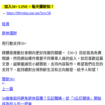
加入50+ LINE，每天獲新知！
→
https://fiftyplus.pse.im/5zvc58
投資
退休理財
用行動支持50+
媒體是推動社會朝向更好改變的關鍵。《50+》目前皆為免費
閱讀，然而網站運作需要不同專業人員的投入。如您喜歡這篇
文章，誠摯邀請您小額贊助，支持內容製作。希望我們在您的
支持下，能持續對台灣熟齡生活有正向啟發、給予人盼望！
贊助50+
上一篇
50歲後如何避免退休孤獨？忘記職稱，從「3公尺關係」開始
成為別人的一把傘