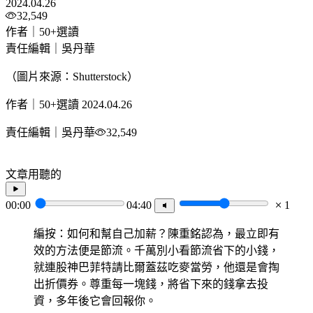
2024.04.26
32,549
作者｜50+選讀
責任編輯｜吳丹華
（圖片來源：Shutterstock）
作者｜50+選讀
2024.04.26
責任編輯｜吳丹華
32,549
文章用聽的
00:00
04:40
1
編按：如何和幫自己加薪？陳重銘認為，最立即有
效的方法便是節流。千萬別小看節流省下的小錢，
就連股神巴菲特請比爾蓋茲吃麥當勞，他還是會掏
出折價券。尊重每一塊錢，將省下來的錢拿去投
資，多年後它會回報你。