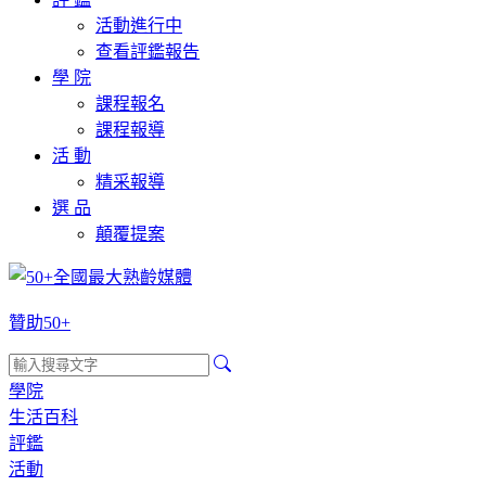
活動進行中
查看評鑑報告
學 院
課程報名
課程報導
活 動
精采報導
選 品
顛覆提案
贊助50+
學院
生活百科
評鑑
活動