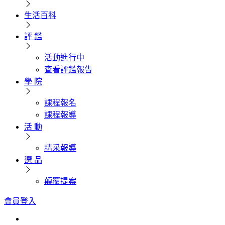
生活百科
評 鑑
活動進行中
查看評鑑報告
學 院
課程報名
課程報導
活 動
精采報導
選 品
顛覆提案
會員登入