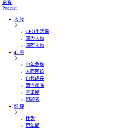
影音
Podcast
人 物
CEO生活學
國內人物
國際人物
心 靈
中年危機
人際關係
自我成長
兩性家庭
空巢期
照顧者
健 康
性愛
更年期