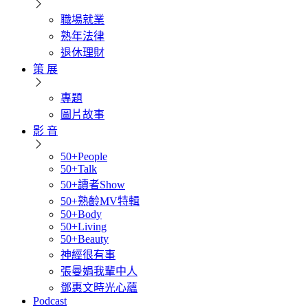
職場就業
熟年法律
退休理財
策 展
專題
圖片故事
影 音
50+People
50+Talk
50+讀者Show
50+熟齡MV特輯
50+Body
50+Living
50+Beauty
神經很有事
張曼娟我輩中人
鄧惠文時光心蘊
Podcast