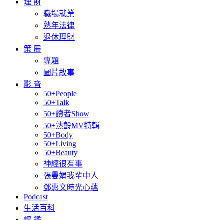
理 財
職場就業
熟年法律
退休理財
策 展
專題
圖片故事
影 音
50+People
50+Talk
50+讀者Show
50+熟齡MV特輯
50+Body
50+Living
50+Beauty
神經很有事
張曼娟我輩中人
鄧惠文時光心蘊
Podcast
生活百科
評 鑑