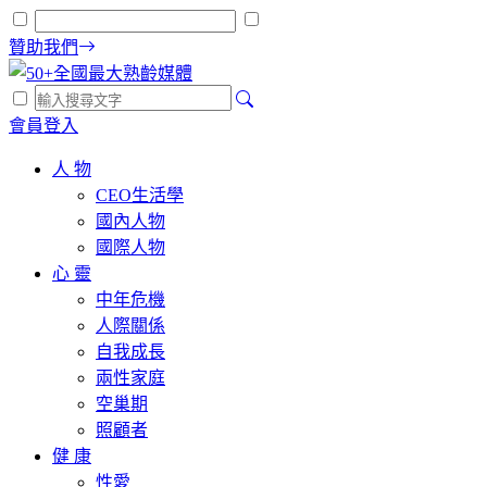
贊助我們
會員登入
人 物
CEO生活學
國內人物
國際人物
心 靈
中年危機
人際關係
自我成長
兩性家庭
空巢期
照顧者
健 康
性愛