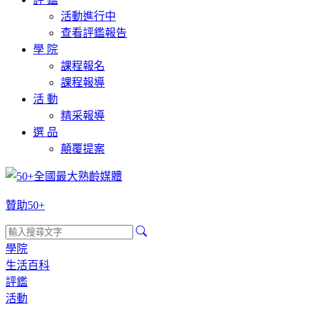
活動進行中
查看評鑑報告
學 院
課程報名
課程報導
活 動
精采報導
選 品
顛覆提案
贊助50+
學院
生活百科
評鑑
活動