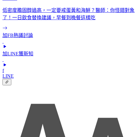
低密度膽固醇過高，一定要戒蛋黃和海鮮？醫師：你怪錯對象
了！一日飲食替換建議，早餐到晚餐這樣吃
加FB熱議討論
加LINE獲新知
f
LINE