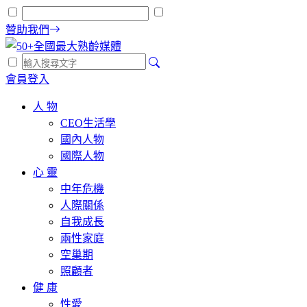
贊助我們
會員登入
人 物
CEO生活學
國內人物
國際人物
心 靈
中年危機
人際關係
自我成長
兩性家庭
空巢期
照顧者
健 康
性愛