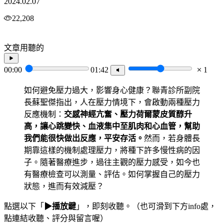
2024.02.07
22,208
文章用聽的
00:00
01:42
1
如何避免壓力過大，影響身心健康？聯青診所副院
長蘇聖傑指出，人在壓力情境下，會啟動兩種壓力
反應機制：
交感神經亢奮、壓力荷爾蒙皮質醇升
高，讓心跳變快、血液集中至肌肉和心血管，幫助
我們能很快做出反應，平安存活。
然而，若身體長
期靠這樣的機制處理壓力，將種下許多慢性病的因
子。隨著醫療進步，過往主觀的壓力感受，如今也
有醫療檢查可以測量、評估。如何掌握自己的壓力
狀態，進而有效減壓？
點選以下「
▶播放鍵
」，即刻收聽。（也可滑到下方info處，
點連結收聽、評分與留言喔）