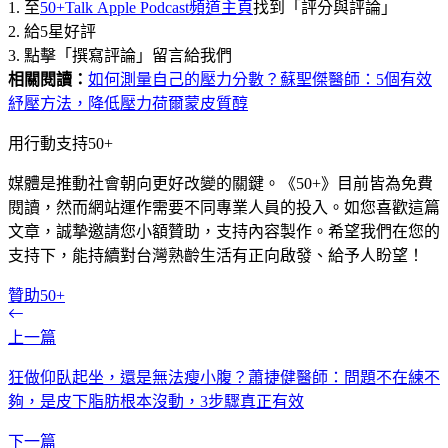
1. 至
50+Talk Apple Podcast頻道主頁
找到「評分與評論」
2. 給5星好評
3. 點擊「撰寫評論」留言給我們
相關閱讀：
如何測量自己的壓力分數？蘇聖傑醫師：5個有效
紓壓方法，降低壓力荷爾蒙皮質醇
用行動支持50+
媒體是推動社會朝向更好改變的關鍵。《50+》目前皆為免費
閱讀，然而網站運作需要不同專業人員的投入。如您喜歡這篇
文章，誠摯邀請您小額贊助，支持內容製作。希望我們在您的
支持下，能持續對台灣熟齡生活有正向啟發、給予人盼望！
贊助50+
上一篇
狂做仰臥起坐，還是無法瘦小腹？蕭捷健醫師：問題不在練不
夠，是皮下脂肪根本沒動，3步驟真正有效
下一篇