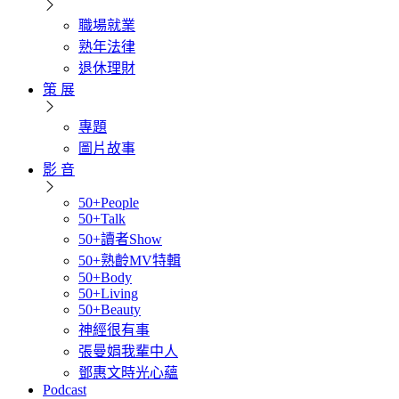
職場就業
熟年法律
退休理財
策 展
專題
圖片故事
影 音
50+People
50+Talk
50+讀者Show
50+熟齡MV特輯
50+Body
50+Living
50+Beauty
神經很有事
張曼娟我輩中人
鄧惠文時光心蘊
Podcast