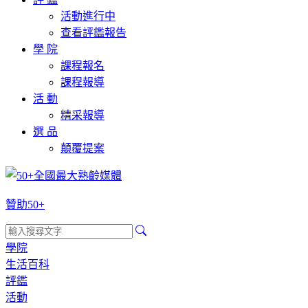
活動進行中
查看評鑑報告
學 院
課程報名
課程報導
活 動
精采報導
選 品
顛覆提案
贊助50+
學院
生活百科
評鑑
活動