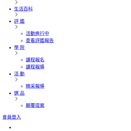
生活百科
評 鑑
活動進行中
查看評鑑報告
學 院
課程報名
課程報導
活 動
精采報導
選 品
顛覆提案
會員登入