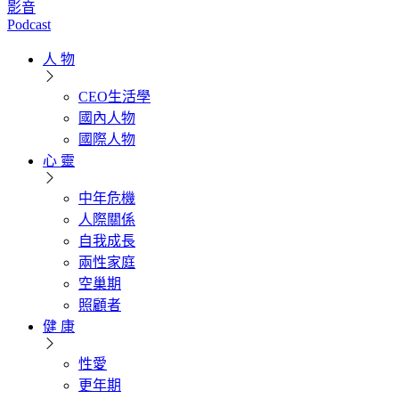
影音
Podcast
人 物
CEO生活學
國內人物
國際人物
心 靈
中年危機
人際關係
自我成長
兩性家庭
空巢期
照顧者
健 康
性愛
更年期