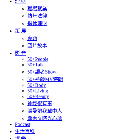
理 財
職場就業
熟年法律
退休理財
策 展
專題
圖片故事
影 音
50+People
50+Talk
50+讀者Show
50+熟齡MV特輯
50+Body
50+Living
50+Beauty
神經很有事
張曼娟我輩中人
鄧惠文時光心蘊
Podcast
生活百科
評 鑑