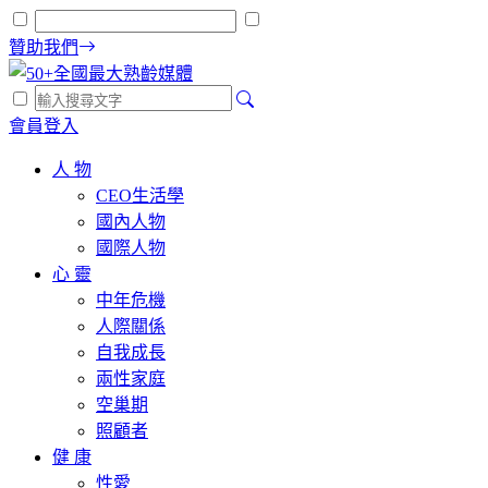
贊助我們
會員登入
人 物
CEO生活學
國內人物
國際人物
心 靈
中年危機
人際關係
自我成長
兩性家庭
空巢期
照顧者
健 康
性愛