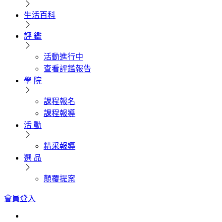
生活百科
評 鑑
活動進行中
查看評鑑報告
學 院
課程報名
課程報導
活 動
精采報導
選 品
顛覆提案
會員登入