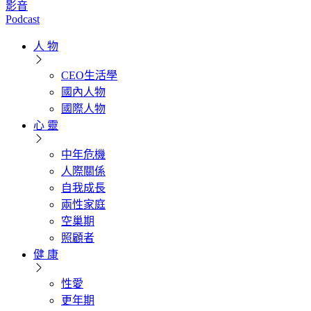
影音
Podcast
人 物
CEO生活學
國內人物
國際人物
心 靈
中年危機
人際關係
自我成長
兩性家庭
空巢期
照顧者
健 康
性愛
更年期