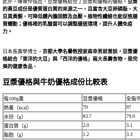
此外，陳韋伶指出，豆漿優格結合了豆漿和優格的優點。
豆漿
的黃豆成份是優質蛋白質的來源之一，且富含大豆卵磷脂、大
豆異黃酮，
可降低體內膽固醇及血壓。
植物性纖維也能促進腸
胃蠕動；優格裡的乳酸菌可以調整腸道環境，提升人體免疫
力。
日本長壽學博士，
京都大學名譽教授家森幸男就曾說，豆漿優
格結合「東洋的大豆」與「西洋的優格」兩大長壽食物，是完
美的健康食品
。
豆漿優格與牛奶優格成份比較表
每100g重
豆漿優格
全脂
70
97
熱量（kcal）
83.7
79.0
水份（g）
2.0
3.1
蛋白質（g）
1.2
3.3
脂肪（g）