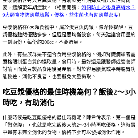
豆漿優格含有大豆異黃酮，有助於更年期婦女補充女性荷爾
蒙，緩解更年期症狀。（相關閱讀：
如何防止老後身高縮水？
9大類食物防骨質疏鬆，優格、益生菌也有助骨質密度
）
豆漿優格在6大類食物中，屬於蛋豆魚肉類，陳韋伶提醒，豆
漿優格雖然優點多多，但還是要均衡飲食，每天建議食用量約
一到兩份，每份約200cc，不要過量。
此外，有些族群是不適合食用豆漿優格的。例如腎臟病患者需
嚴格限制蛋白質的攝取量，食用時，最好還是跟醫師或營養師
討論。而黃豆製品食用後易產氣，對於容易脹氣或平時腸胃功
能較差、消化不良者，也要避免大量攝取。
吃豆漿優格的最佳時機為何？飯後2～3小
時吃，有助消化
什麼時候是吃豆漿優格的最佳時機呢？陳韋伶表示，第一個是
「微空腹」，也就是吃完飯後大約2～3小時再吃優格，這時胃
中還有未完全消化的食物，優格下肚可以發揮消化作用。