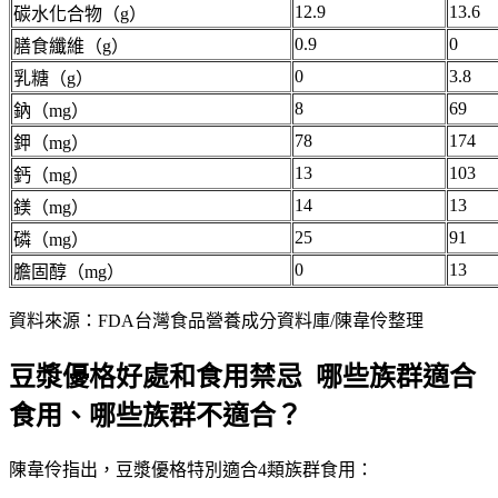
12.9
13.6
碳水化合物（g）
0.9
0
膳食纖維（g）
0
3.8
乳糖（g）
8
69
鈉（mg）
78
174
鉀（mg）
13
103
鈣（mg）
14
13
鎂（mg）
25
91
磷（mg）
0
13
膽固醇（mg）
資料來源：FDA台灣食品營養成分資料庫/陳韋伶整理
豆漿優格好處和食用禁忌 哪些族群適合
食用、哪些族群不適合？
陳韋伶指出，豆漿優格特別適合4類族群食用：