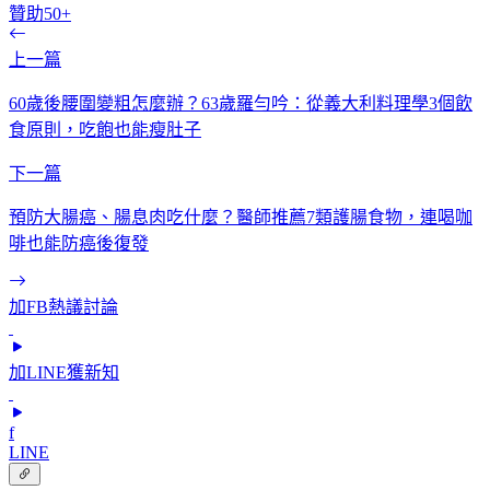
贊助50+
上一篇
60歲後腰圍變粗怎麼辦？63歲羅勻吟：從義大利料理學3個飲
食原則，吃飽也能瘦肚子
下一篇
預防大腸癌、腸息肉吃什麼？醫師推薦7類護腸食物，連喝咖
啡也能防癌後復發
加FB熱議討論
加LINE獲新知
f
LINE