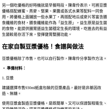
另一個吃優格的好時機就是早餐時段，陳韋伶表示，可將豆漿
優格搭配蜂蜜、燕麥、堅果、果醬或各式水果等配料一同食
用，將優格上面鋪放一些水果丁，再搭配地瓜或麥片等富含膳
食纖維的食材，膳食纖維能作為「益生原」，益生原是益生菌
的食物，能提供腸胃道益生菌穩定生長的環境，吃進去的有益
生菌較易存活下來，發揮健胃整腸功能。
在家自製豆漿優格！食譜與做法
豆漿優格除了市售，也可以自行製作，陳韋伶分享製作方法。
‧ 準備材料：
1. 豆漿
建議選擇市售930ml紙盒包裝的豆漿產品，最好是非基因改
造、無糖。
使用豆漿盒製造豆漿優格，是既簡單、又可以保證製程衛生、