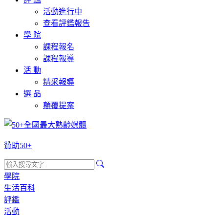
活動進行中
查看評鑑報告
學 院
課程報名
課程報導
活 動
精采報導
選 品
顛覆提案
贊助50+
學院
生活百科
評鑑
活動