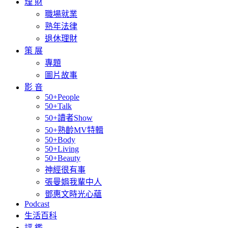
理 財
職場就業
熟年法律
退休理財
策 展
專題
圖片故事
影 音
50+People
50+Talk
50+讀者Show
50+熟齡MV特輯
50+Body
50+Living
50+Beauty
神經很有事
張曼娟我輩中人
鄧惠文時光心蘊
Podcast
生活百科
評 鑑