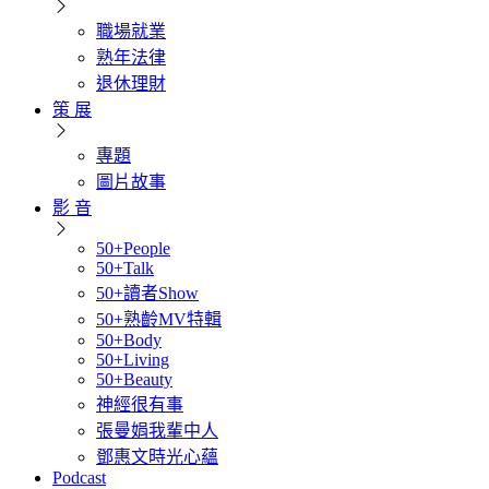
職場就業
熟年法律
退休理財
策 展
專題
圖片故事
影 音
50+People
50+Talk
50+讀者Show
50+熟齡MV特輯
50+Body
50+Living
50+Beauty
神經很有事
張曼娟我輩中人
鄧惠文時光心蘊
Podcast