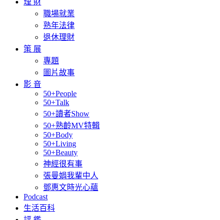
理 財
職場就業
熟年法律
退休理財
策 展
專題
圖片故事
影 音
50+People
50+Talk
50+讀者Show
50+熟齡MV特輯
50+Body
50+Living
50+Beauty
神經很有事
張曼娟我輩中人
鄧惠文時光心蘊
Podcast
生活百科
評 鑑