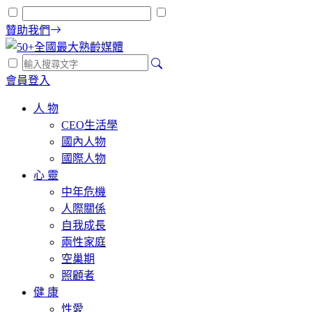
贊助我們
會員登入
人 物
CEO生活學
國內人物
國際人物
心 靈
中年危機
人際關係
自我成長
兩性家庭
空巢期
照顧者
健 康
性愛