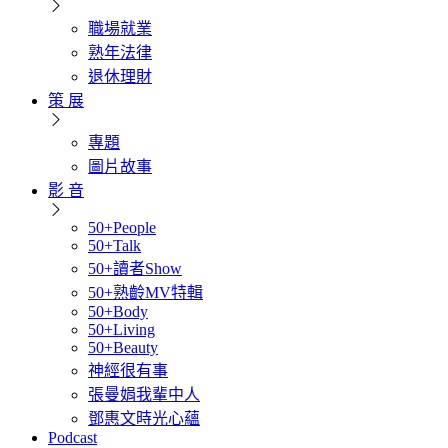
職場就業
熟年法律
退休理財
策 展
專題
圖片故事
影 音
50+People
50+Talk
50+讀者Show
50+熟齡MV特輯
50+Body
50+Living
50+Beauty
神經很有事
張曼娟我輩中人
鄧惠文時光心蘊
Podcast