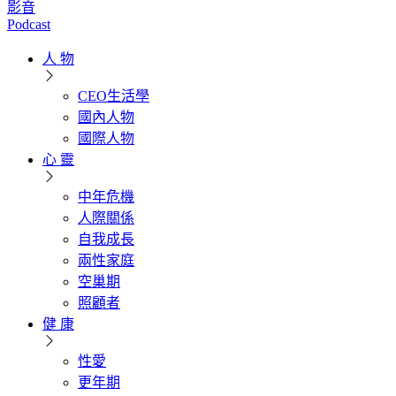
影音
Podcast
人 物
CEO生活學
國內人物
國際人物
心 靈
中年危機
人際關係
自我成長
兩性家庭
空巢期
照顧者
健 康
性愛
更年期