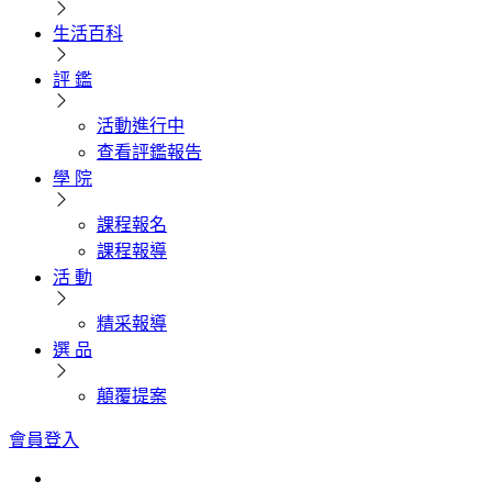
生活百科
評 鑑
活動進行中
查看評鑑報告
學 院
課程報名
課程報導
活 動
精采報導
選 品
顛覆提案
會員登入