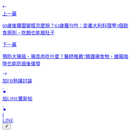
上一篇
60歲後腰圍變粗怎麼辦？63歲羅勻吟：從義大利料理學3個飲
食原則，吃飽也能瘦肚子
下一篇
預防大腸癌、腸息肉吃什麼？醫師推薦7類護腸食物，連喝咖
啡也能防癌後復發
加FB熱議討論
加LINE獲新知
f
LINE