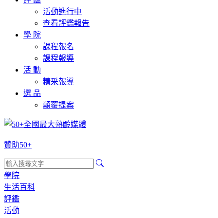
活動進行中
查看評鑑報告
學 院
課程報名
課程報導
活 動
精采報導
選 品
顛覆提案
贊助50+
學院
生活百科
評鑑
活動