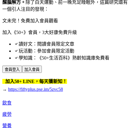
醒腦解方。
除了白天運動、前一晚充足睡眠外，這篇研究還有
一個引人注目的發現：
文未完！免費加入會員觀看
加入《50+》會員，3大好康免費升級
讀好文：閱讀會員限定文章
玩活動：參加會員限定活動
學知識：《50+生活百科》熟齡知識庫免費看
會員登入
加入會員
加入50+ LINE，每天獲新知！
→
https://fiftyplus.pse.im/5zvc58
飲食
疲勞
營養