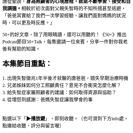
唐從聖說，
身為照顧者的心境歷程，就是不斷學習、接受和自
我調適。
相較於初次面對父親失智時的不知所措甚至逃避，
「爸爸其實給了我們一次學習經驗，讓我們面對媽媽的狀況
時，可以更及時反應。」
50+的好文章，除了用眼睛讀，還可以用聽的！《50+》推出
Podcast節目50+Talk，每集邀請一位來賓，分享一件對你我老
後有幫助的知識。
本集節目重點：
1. 出現失智徵兆1年半後才就醫的唐爸爸，錯失早期治療時機
2. 兄弟姊妹如何分工照顧責任？意見不合衝突怎麼化解？
3. 給失智症家屬照顧者的建議：如何取得資源與協助？
4. 從埋怨到感謝：爸媽失智症讓我學會的事
點選以下「
▶播放鍵
」，即刻收聽。（也可滑到下方info處，
點連結收聽、評分與留言喔）