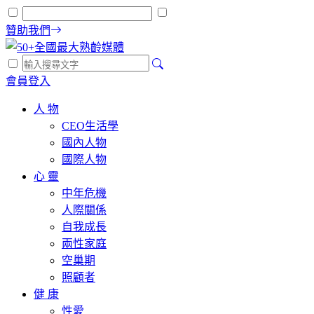
贊助我們
會員登入
人 物
CEO生活學
國內人物
國際人物
心 靈
中年危機
人際關係
自我成長
兩性家庭
空巢期
照顧者
健 康
性愛