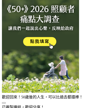
歡迎回來！50歲後的人生，可以比過去都還棒！
已複製連結，歡迎分享！