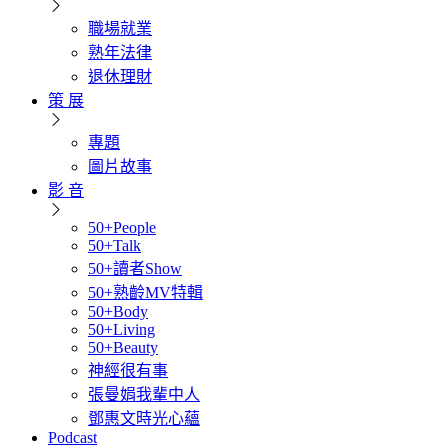
職場就業
熟年法律
退休理財
策 展
專題
圖片故事
影 音
50+People
50+Talk
50+讀者Show
50+熟齡MV特輯
50+Body
50+Living
50+Beauty
神經很有事
張曼娟我輩中人
鄧惠文時光心蘊
Podcast