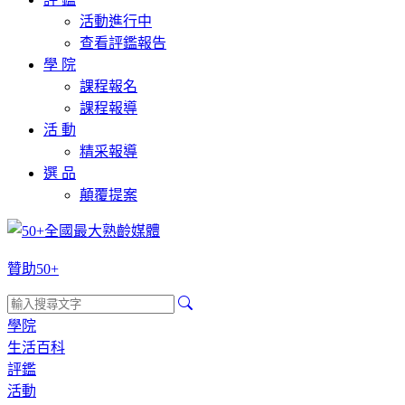
活動進行中
查看評鑑報告
學 院
課程報名
課程報導
活 動
精采報導
選 品
顛覆提案
贊助50+
學院
生活百科
評鑑
活動