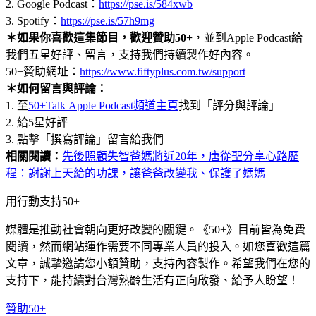
2. Google Podcast：
https://pse.is/584xwb
3. Spotify：
https://pse.is/57h9mg
＊如果你喜歡這集節目，歡迎贊助50+
，並到Apple Podcast給
我們五星好評、留言，支持我們持續製作好內容。
50+贊助網址：
https://www.fiftyplus.com.tw/support
＊如何留言與評論：
1. 至
50+Talk Apple Podcast頻道主頁
找到「評分與評論」
2. 給5星好評
3. 點擊「撰寫評論」留言給我們
相關閱讀：
先後照顧失智爸媽將近20年，唐從聖分享心路歷
程：謝謝上天給的功課，讓爸爸改變我、保護了媽媽
用行動支持50+
媒體是推動社會朝向更好改變的關鍵。《50+》目前皆為免費
閱讀，然而網站運作需要不同專業人員的投入。如您喜歡這篇
文章，誠摯邀請您小額贊助，支持內容製作。希望我們在您的
支持下，能持續對台灣熟齡生活有正向啟發、給予人盼望！
贊助50+