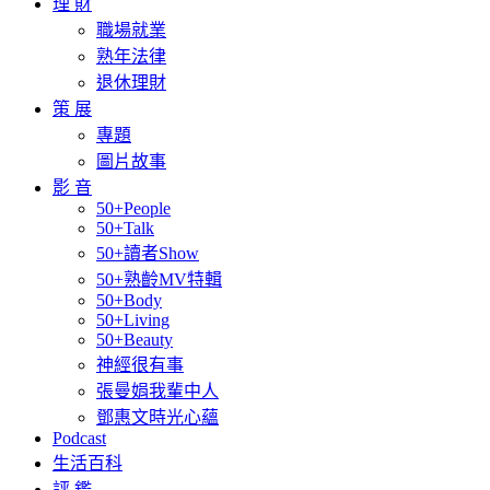
理 財
職場就業
熟年法律
退休理財
策 展
專題
圖片故事
影 音
50+People
50+Talk
50+讀者Show
50+熟齡MV特輯
50+Body
50+Living
50+Beauty
神經很有事
張曼娟我輩中人
鄧惠文時光心蘊
Podcast
生活百科
評 鑑