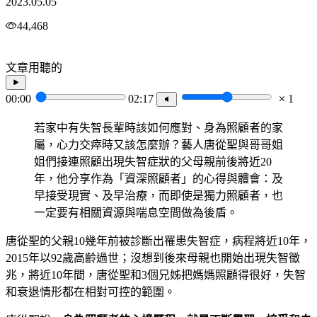
2023.05.05
44,468
文章用聽的
00:00
02:17
1
若家中有失智長輩時該如何應對、身為照顧者的家
屬，心力交瘁時又該怎麼辦？藝人唐從聖與哥哥姐
姐們接連照顧出現失智症狀的父母親前後將近20
年，他分享作為「資深照顧者」的心得與體會：及
早接受現實、及早治療，而即使是獨力照顧者，也
一定要有相關資源與喘息空間做為後盾。
唐從聖的父親10幾年前被診斷出罹患失智症，病程將近10年，
2015年以92歲高齡過世；沒想到後來母親也開始出現失智徵
兆，將近10年間，唐從聖和3個兄姊把媽媽照顧得很好，失智
和衰退情形都在相對可控的範圍。