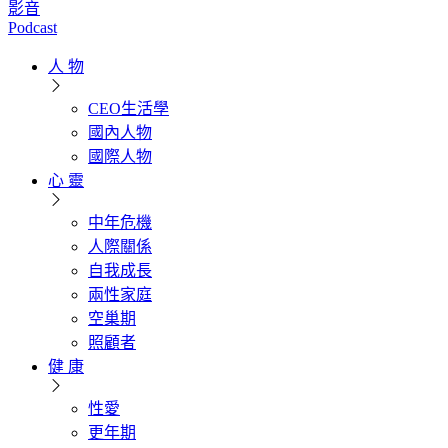
影音
Podcast
人 物
CEO生活學
國內人物
國際人物
心 靈
中年危機
人際關係
自我成長
兩性家庭
空巢期
照顧者
健 康
性愛
更年期