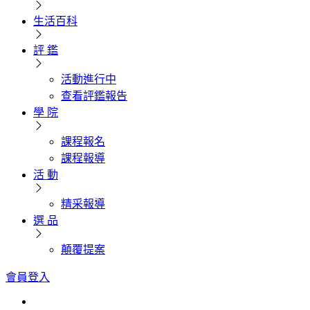
生活百科
評 鑑
活動進行中
查看評鑑報告
學 院
課程報名
課程報導
活 動
精采報導
選 品
顛覆提案
會員登入