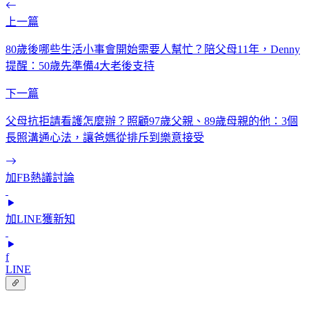
上一篇
80歲後哪些生活小事會開始需要人幫忙？陪父母11年，Denny
提醒：50歲先準備4大老後支持
下一篇
父母抗拒請看護怎麼辦？照顧97歲父親、89歲母親的他：3個
長照溝通心法，讓爸媽從排斥到樂意接受
加FB熱議討論
加LINE獲新知
f
LINE