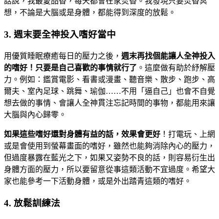
話說，我最愛品香，每天都會在家焚香。我發現只要焚香冥
想，不論是大腦或是身體，都能得到深度的放鬆。
3. 週末要全神投入嗜好當中
用優質睡眠療癒每日的壓力之後，
週末再找個能讓人全神投入
的嗜好！只要是自己喜歡的事情就行了
。這麼做有助於紓解壓
力。例如：鑑賞電影、看書或漫畫、聽音樂、散步、跑步、高
爾夫、室內足球、跳舞、瑜伽……不用「逼自己」也會不自覺
想去做的事情、會讓人全神貫注忘記時間的事物，都能用來讓
大腦與內心歸零。
如果這些嗜好還對身體有益的話，效果會更好
！打電玩、上網
或是會使用到螢幕畫面的嗜好，雖然也能夠消除內心的壓力，
但過度暴露在藍光之下，如果又姿勢不良的話，則容易衍生出
身體方面的壓力，所以要留意從事這類活動不宜過度。希望大
家也能參考一下活動身體，或是外出踏青這類的嗜好。
4. 放鬆訓練法