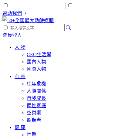
贊助我們
會員登入
人 物
CEO生活學
國內人物
國際人物
心 靈
中年危機
人際關係
自我成長
兩性家庭
空巢期
照顧者
健 康
性愛