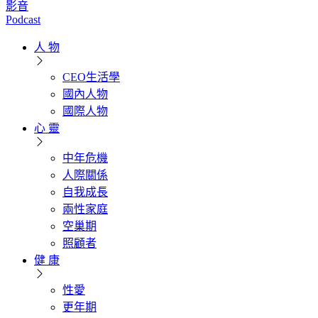
影音
Podcast
人 物
CEO生活學
國內人物
國際人物
心 靈
中年危機
人際關係
自我成長
兩性家庭
空巢期
照顧者
健 康
性愛
更年期