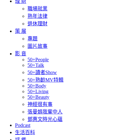
理 財
職場就業
熟年法律
退休理財
策 展
專題
圖片故事
影 音
50+People
50+Talk
50+讀者Show
50+熟齡MV特輯
50+Body
50+Living
50+Beauty
神經很有事
張曼娟我輩中人
鄧惠文時光心蘊
Podcast
生活百科
評 鑑