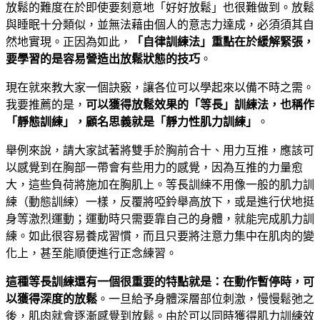
放鬆的難度在於即使要刻意地「好好放鬆」也很難做到。放鬆
與睡眠十分類似，並無法藉由個人的意志力達成，必須須其自
然地實現。正因為如此，
「自律訓練法」重點在於緩解緊張，
要學習的是容易營造出放鬆狀態的技巧
。
現在就來教大家一個訣竅，讓各位可以學起來以備不時之需。
我要推薦的是，
可以獲得放鬆效果的「等長」訓練法，也稱作
「靜態訓練」，顧名思義就是「靜力性肌力訓練」
。
舉例來說，請大家試著將雙手於胸前合十、用力互推，應該可
以感覺到在胸部一帶會有些用力的感覺，因為互推的力量愈
大，這些負荷將施加在胸肌上。等長訓練不用像一般的肌力訓
練（動態訓練）一樣，反覆將啞鈴舉高放下，或是進行伏地挺
身等激烈運動；運動時只需要靠自己的身體，就能完成肌力訓
練。如此很容易養成習慣，而且只要將注意力集中在肌肉的變
化上，甚至能順便進行正念練習。
這種等長訓練還有一個很重要的特點就是：在動作暫停時，可
以獲得深度的放鬆
。一旦給予身體深層部位刺激，慢慢鬆弛之
後，肌肉就會逐漸感覺到放鬆。由於可以同時獲得肌力訓練效