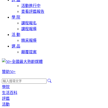
活動進行中
查看評鑑報告
學 院
課程報名
課程報導
活 動
精采報導
選 品
顛覆提案
贊助50+
學院
生活百科
評鑑
活動