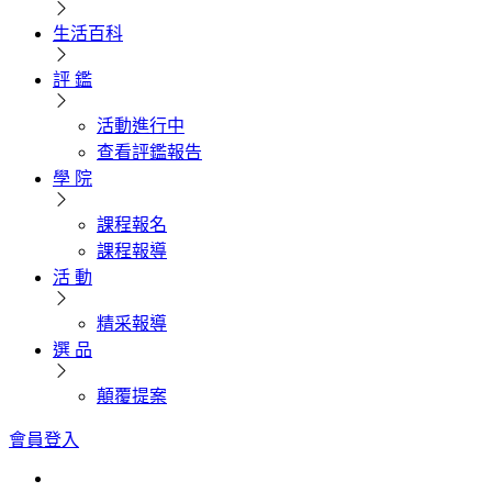
生活百科
評 鑑
活動進行中
查看評鑑報告
學 院
課程報名
課程報導
活 動
精采報導
選 品
顛覆提案
會員登入