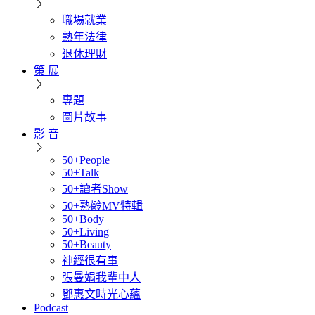
職場就業
熟年法律
退休理財
策 展
專題
圖片故事
影 音
50+People
50+Talk
50+讀者Show
50+熟齡MV特輯
50+Body
50+Living
50+Beauty
神經很有事
張曼娟我輩中人
鄧惠文時光心蘊
Podcast