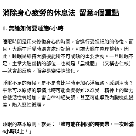
消除身心疲勞的休息法 留意4個重點
1. 無論如何要睡飽6小時
睡眠時間是用來修復身心的時間，會進行受損細胞的修復。而
且，大腦在睡覺時還會處理記憶，可謂大腦在整理整頓。因
此，睡眠是維持大腦機能所不可或缺的重要活動。一旦睡眠不
足，主掌大腦感情的部位—也就是「扁桃體」（又稱杏仁核）
—就會起反應，而容易變得情緒化。
睡眠不足的時候，是不是會比平時更加心浮氣躁、感到沮喪？
平常可以原諒的事情此時可能會變得難以忍受！精神上的壓力
會使活性氧增加，害自律神經失調，甚至可能導致內臟機能變
差，陷入惡性循環。
睡眠的基本原則，就是：「
盡可能在相同的時間帶，一次睡滿
6
小時以上
！」