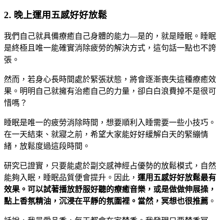
2. 晚上運用五感好好放鬆
我們自己就具備療癒自己身體的能力—是的，就是睡眠。睡眠
是終極且唯一能確實消除疲勞的解決方式，這句話一點也不誇
張。
然而，若身心長時間處於緊張狀態，將會逐漸喪失這種療癒效
果。明明自己就擁有治癒自己的力量，卻白白浪費掉不是很可
惜嗎？
睡眠是唯一的疲勞消除時間，想要順利入睡需要一些小技巧。
在一天結束、就寢之前，希望大家能好好緩解白天的緊繃情
緒，放鬆度過這段時間。
研究已證實，只要能處於副交感神經占優勢的放鬆模式，自然
能夠入眠，睡眠品質便會提升。因此，
運用五感好好放鬆最有
效果。可以試著播放舒服好聽的療癒音樂，或是做做伸展操，
點上香氛精油，沉浸在平靜的氛圍裡。當然，冥想也很推薦
。