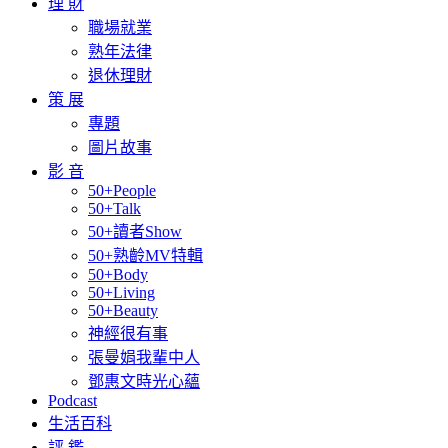
理 財
職場就業
熟年法律
退休理財
策 展
專題
圖片故事
影 音
50+People
50+Talk
50+讀者Show
50+熟齡MV特輯
50+Body
50+Living
50+Beauty
神經很有事
張曼娟我輩中人
鄧惠文時光心蘊
Podcast
生活百科
評 鑑