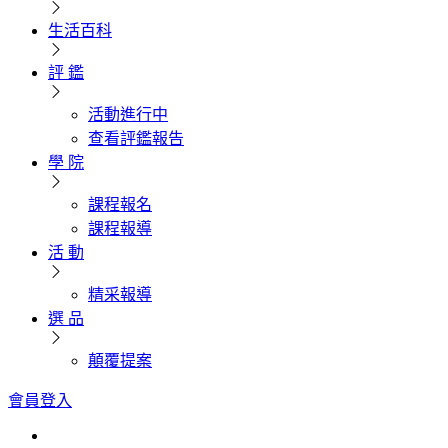
生活百科
評 鑑
活動進行中
查看評鑑報告
學 院
課程報名
課程報導
活 動
精采報導
選 品
顛覆提案
會員登入