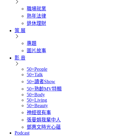
職場就業
熟年法律
退休理財
策 展
專題
圖片故事
影 音
50+People
50+Talk
50+讀者Show
50+熟齡MV特輯
50+Body
50+Living
50+Beauty
神經很有事
張曼娟我輩中人
鄧惠文時光心蘊
Podcast