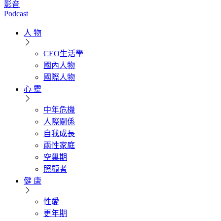
影音
Podcast
人 物
CEO生活學
國內人物
國際人物
心 靈
中年危機
人際關係
自我成長
兩性家庭
空巢期
照顧者
健 康
性愛
更年期