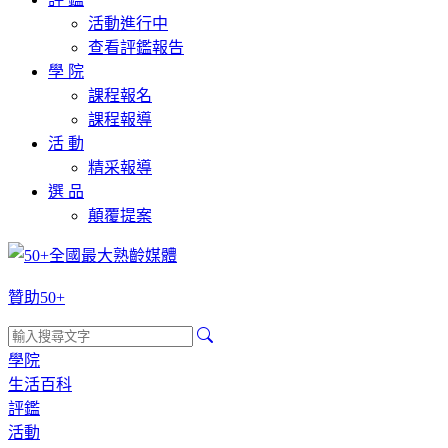
活動進行中
查看評鑑報告
學 院
課程報名
課程報導
活 動
精采報導
選 品
顛覆提案
贊助50+
學院
生活百科
評鑑
活動