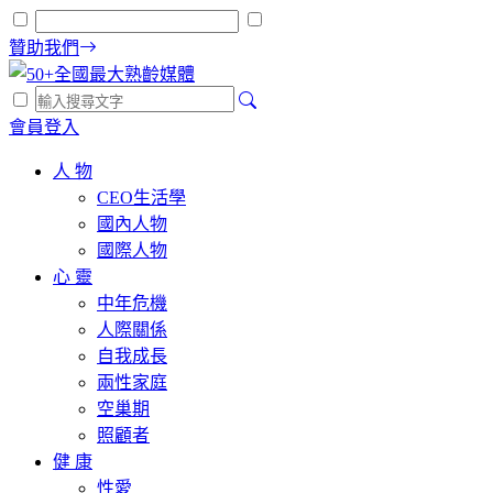
贊助我們
會員登入
人 物
CEO生活學
國內人物
國際人物
心 靈
中年危機
人際關係
自我成長
兩性家庭
空巢期
照顧者
健 康
性愛