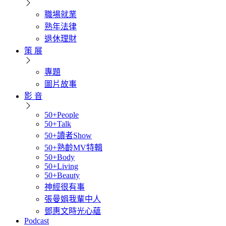
職場就業
熟年法律
退休理財
策 展
專題
圖片故事
影 音
50+People
50+Talk
50+讀者Show
50+熟齡MV特輯
50+Body
50+Living
50+Beauty
神經很有事
張曼娟我輩中人
鄧惠文時光心蘊
Podcast