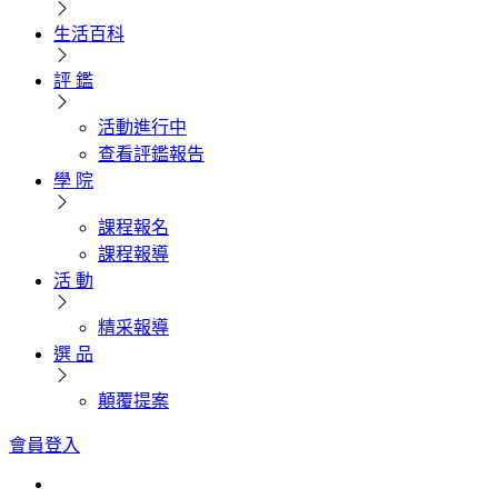
生活百科
評 鑑
活動進行中
查看評鑑報告
學 院
課程報名
課程報導
活 動
精采報導
選 品
顛覆提案
會員登入