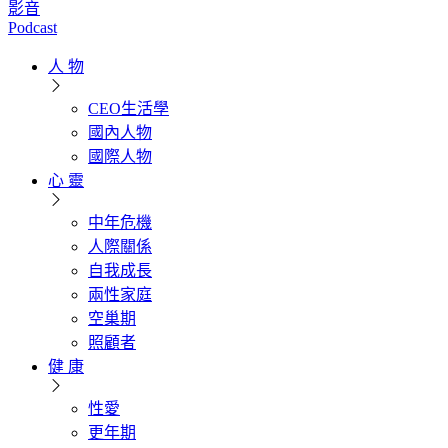
影音
Podcast
人 物
CEO生活學
國內人物
國際人物
心 靈
中年危機
人際關係
自我成長
兩性家庭
空巢期
照顧者
健 康
性愛
更年期