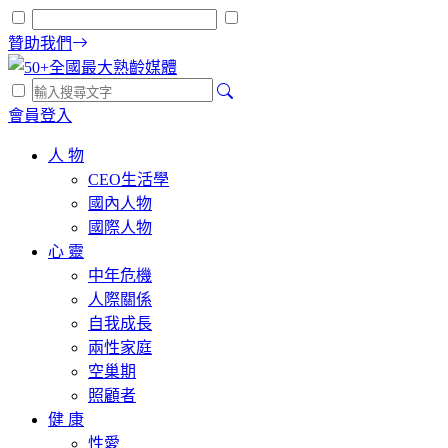
贊助我們
會員登入
人 物
CEO生活學
國內人物
國際人物
心 靈
中年危機
人際關係
自我成長
兩性家庭
空巢期
照顧者
健 康
性愛