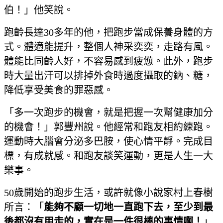
伯！」他笑說。
跑齡長達30多年的他，把跑步當成保養身體的方
式。體適能提升，整個人神采奕奕，走路有風。
體能比同齡人好，不容易感到疲憊。此外，跑步
時大量出汗可以排掉外食時過度攝取的鈉、糖，
降低享受美食的罪惡感。
「多一次跑步的機會，就是把握一次幫健康加分
的機會！」郭豐州說。他經常和跑友相約練跑。
運動時大腦會分泌多巴胺，使心情平靜。完成目
標，有成就感。和跑友談笑運動，更是人生一大
樂事。
50歲開始的跑步生活，或許就像小說家村上春樹
所言：「
能夠不顧一切地一直跑下去，至少到最
後都沒有用走的，實在是一件很棒的事情啊！
」