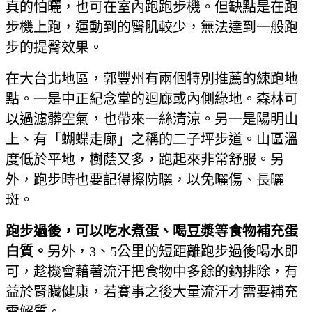
真的怕曬，也可在室內跑跑步機。但缺點是在跑
步機上跑，運動到的臀肌較少，無法達到一般跑
步的提臀效果。
在大台北地區，郭豐州有兩個特別推薦的練跑地
點。一是中正紀念堂的迴廊或內側綠地。森林可
以過濾髒空氣，也帶來一絲清涼。另一是陽明山
上、有「蝴蝶走廊」之稱的二子坪步道。山區溫
度低於平地，樹蔭又多，跑起來非常舒服。另
外，跑步時也要記得擦防曬，以免曬傷、長曬
斑。
跑步過後，可以吃水煮蛋、喝豆漿等食物補充蛋
白質。
另外，3、5公里的短距離跑步過後喝水即
可，趁機會藉著流汗把食物中多餘的鈉排除，有
益於腎臟健康，若賽事之後大量流汗才需要補充
電解質。