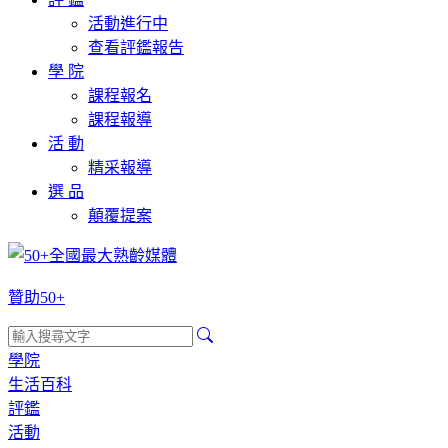
活動進行中
查看評鑑報告
學 院
課程報名
課程報導
活 動
精采報導
選 品
顛覆提案
贊助50+
學院
生活百科
評鑑
活動