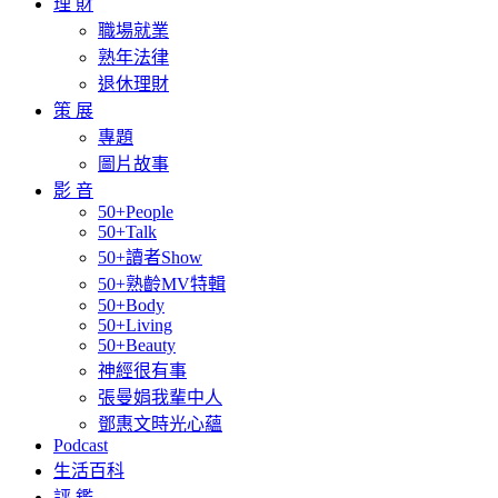
理 財
職場就業
熟年法律
退休理財
策 展
專題
圖片故事
影 音
50+People
50+Talk
50+讀者Show
50+熟齡MV特輯
50+Body
50+Living
50+Beauty
神經很有事
張曼娟我輩中人
鄧惠文時光心蘊
Podcast
生活百科
評 鑑