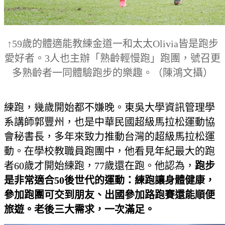
↑59歲的體適能教練金道一和太太Olivia皆是跑步
愛好者。3人也主辦「熟齡輕慢跑」跑團，號召更
多熟齡者一同體驗跑步的樂趣。（陳鴻文攝）
練跑，幾歲開始都不嫌晚。東吳大學資訊管理學
系講師郭豐州，也是中華民國超級馬拉松運動協
會秘書長，多年來致力推動台灣的超級馬拉松運
動。在學校教職員
跑團中，他看見年紀最大的跑
者60歲才開始練跑，77歲還在跑。他認為，
跑步
是非常適合50後世代的運動：練跑讓身體健康，
參加跑團可交到朋友、出國參加路跑賽還能順便
旅遊。老後三大需求，一次滿足。