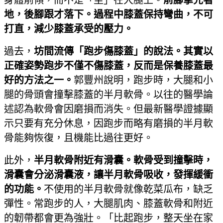
身體前傾，而不是「坐」在大腿上。
前腳掌先著
地，後腳跟才落下。過程中膝蓋保持彎曲，不可
打直，減少膝蓋承受的壓力。
過去，
坊間流傳「跑步傷膝蓋」的說法。其實以
正確姿勢跑步不僅不傷膝蓋，反而是保養膝蓋最
好的方法之一。
郭豐州說明，跑步時，大腿和小
腿的骨頭會撞擊膝蓋的半月軟骨。以往的醫學論
述認為軟骨會因磨損而消失。但最新醫學證據顯
示只要有充分休息，因跑步而略有磨損的半月軟
骨能夠恢復，且機能比過往更好。
此外，
半月軟骨附近有滑囊。軟骨受到撞擊時，
滑囊會分泌滑囊液，讓半月軟骨吸收，發揮緩衝
的功能。
不使用的半月軟骨就像乾菜瓜布，缺乏
彈性。常跑步的人，大腿肌肉、膝蓋軟骨和附近
的韌帶都會更為強壯。「比起跑步，整天坐在家