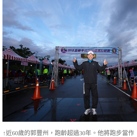
↑近60歲的郭豐州，跑齡超過30年。他將跑步當作