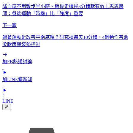
降血糖不用散步半小時，飯後走樓梯3分鐘就有效！思思醫
師：餐後運動「時機」比「強度」重要
下一篇
躺著運動能改善平衡感嗎？研究揭每天10分鐘、4個動作有助
柔軟度與姿勢控制
加FB熱議討論
加LINE獲新知
f
LINE