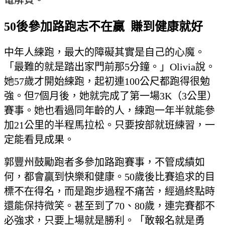
50後參加路跑志不在贏 賺到健康就好
中年人練跑，最大的障礙其實是自己的心魔。
「最難的就是踏出家門前那5分鐘。」Olivia說。
她57歲才開始練跑，起初連100公尺都跑得很勉
強。但7個月後，她就完成了第一場3K（3公里）
賽事。她也看過同年齡的人，練跑一年半就能參
加21公里的半程馬拉松。只要按部就班練習，一
定能看見成果。
郭豐州鼓勵跑者多參加路跑賽事，不管成績如
何，都會贏到快樂和健康。50歲後比賽追求的目
標不在得名，而是跑步過程不痛苦，經過終點時
還能保持微笑。甚至到了70、80歲，連完賽都不
必強求，只要上場就是勝利。「敢報名就是勇