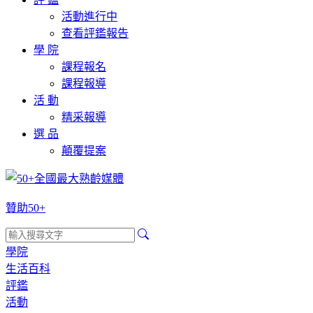
活動進行中
查看評鑑報告
學 院
課程報名
課程報導
活 動
精采報導
選 品
顛覆提案
贊助50+
學院
生活百科
評鑑
活動