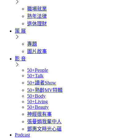
職場就業
熟年法律
退休理財
策 展
專題
圖片故事
影 音
50+People
50+Talk
50+讀者Show
50+熟齡MV特輯
50+Body
50+Living
50+Beauty
神經很有事
張曼娟我輩中人
鄧惠文時光心蘊
Podcast