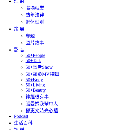
理 財
職場就業
熟年法律
退休理財
策 展
專題
圖片故事
影 音
50+People
50+Talk
50+讀者Show
50+熟齡MV特輯
50+Body
50+Living
50+Beauty
神經很有事
張曼娟我輩中人
鄧惠文時光心蘊
Podcast
生活百科
評 鑑