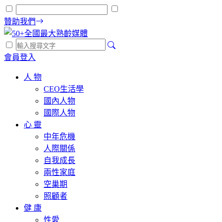
贊助我們
會員登入
人 物
CEO生活學
國內人物
國際人物
心 靈
中年危機
人際關係
自我成長
兩性家庭
空巢期
照顧者
健 康
性愛