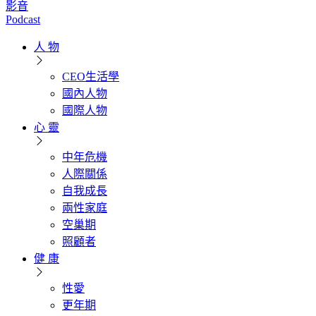
影音
Podcast
人 物
CEO生活學
國內人物
國際人物
心 靈
中年危機
人際關係
自我成長
兩性家庭
空巢期
照顧者
健 康
性愛
更年期