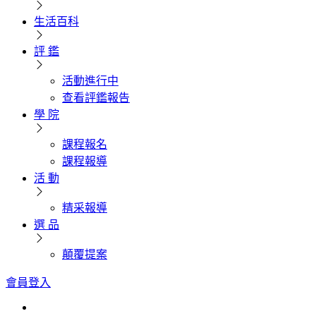
生活百科
評 鑑
活動進行中
查看評鑑報告
學 院
課程報名
課程報導
活 動
精采報導
選 品
顛覆提案
會員登入