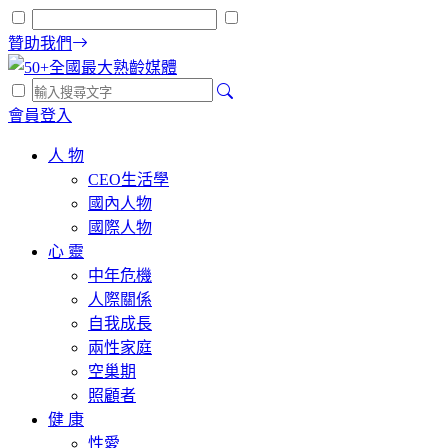
贊助我們
會員登入
人 物
CEO生活學
國內人物
國際人物
心 靈
中年危機
人際關係
自我成長
兩性家庭
空巢期
照顧者
健 康
性愛