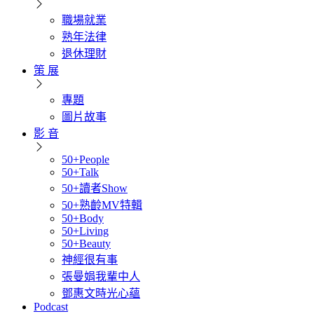
職場就業
熟年法律
退休理財
策 展
專題
圖片故事
影 音
50+People
50+Talk
50+讀者Show
50+熟齡MV特輯
50+Body
50+Living
50+Beauty
神經很有事
張曼娟我輩中人
鄧惠文時光心蘊
Podcast