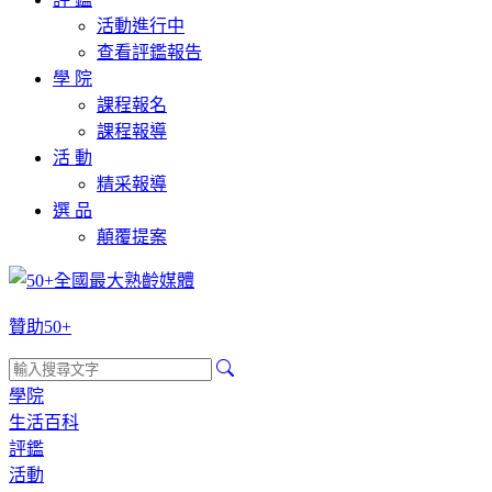
活動進行中
查看評鑑報告
學 院
課程報名
課程報導
活 動
精采報導
選 品
顛覆提案
贊助50+
學院
生活百科
評鑑
活動