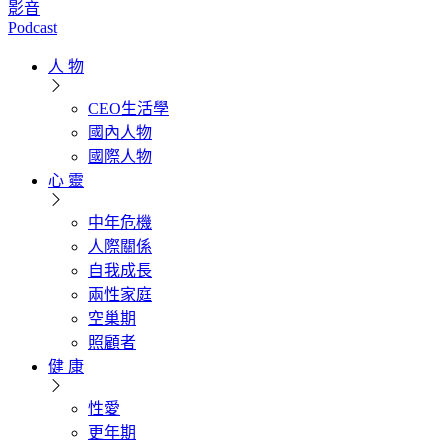
影音
Podcast
人 物
CEO生活學
國內人物
國際人物
心 靈
中年危機
人際關係
自我成長
兩性家庭
空巢期
照顧者
健 康
性愛
更年期