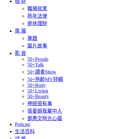
理 財
職場就業
熟年法律
退休理財
策 展
專題
圖片故事
影 音
50+People
50+Talk
50+讀者Show
50+熟齡MV特輯
50+Body
50+Living
50+Beauty
神經很有事
張曼娟我輩中人
鄧惠文時光心蘊
Podcast
生活百科
評 鑑