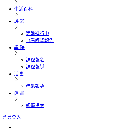
生活百科
評 鑑
活動進行中
查看評鑑報告
學 院
課程報名
課程報導
活 動
精采報導
選 品
顛覆提案
會員登入