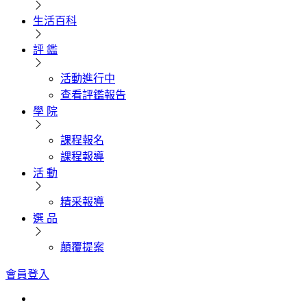
生活百科
評 鑑
活動進行中
查看評鑑報告
學 院
課程報名
課程報導
活 動
精采報導
選 品
顛覆提案
會員登入