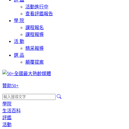
活動進行中
查看評鑑報告
學 院
課程報名
課程報導
活 動
精采報導
選 品
顛覆提案
贊助50+
學院
生活百科
評鑑
活動