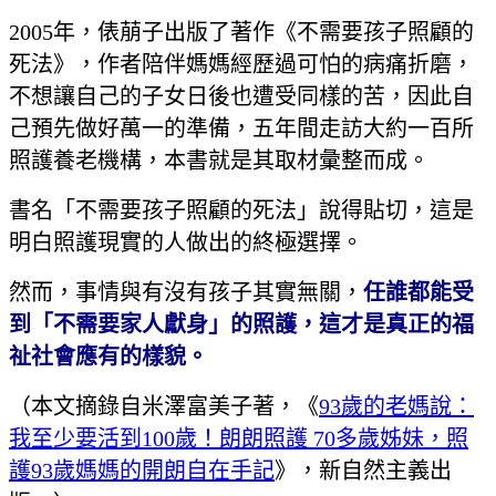
2005年，俵萠子出版了著作《不需要孩子照顧的
死法》，作者陪伴媽媽經歷過可怕的病痛折磨，
不想讓自己的子女日後也遭受同樣的苦，因此自
己預先做好萬一的準備，五年間走訪大約一百所
照護養老機構，本書就是其取材彙整而成。
書名「不需要孩子照顧的死法」說得貼切，這是
明白照護現實的人做出的終極選擇。
然而，事情與有沒有孩子其實無關，
任誰都能受
到「不需要家人獻身」的照護，這才是真正的福
祉社會應有的樣貌。
（本文摘錄自米澤富美子著，《
93歲的老媽說：
我至少要活到100歲！朗朗照護 70多歲姊妹，照
護93歲媽媽的開朗自在手記
》，新自然主義出