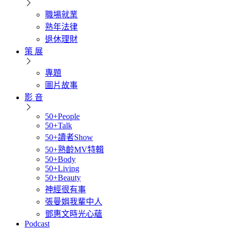
職場就業
熟年法律
退休理財
策 展
專題
圖片故事
影 音
50+People
50+Talk
50+讀者Show
50+熟齡MV特輯
50+Body
50+Living
50+Beauty
神經很有事
張曼娟我輩中人
鄧惠文時光心蘊
Podcast