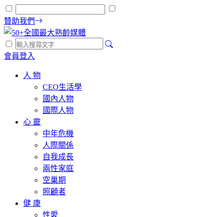
贊助我們
會員登入
人 物
CEO生活學
國內人物
國際人物
心 靈
中年危機
人際關係
自我成長
兩性家庭
空巢期
照顧者
健 康
性愛