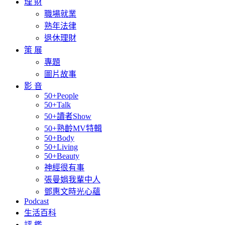
理 財
職場就業
熟年法律
退休理財
策 展
專題
圖片故事
影 音
50+People
50+Talk
50+讀者Show
50+熟齡MV特輯
50+Body
50+Living
50+Beauty
神經很有事
張曼娟我輩中人
鄧惠文時光心蘊
Podcast
生活百科
評 鑑