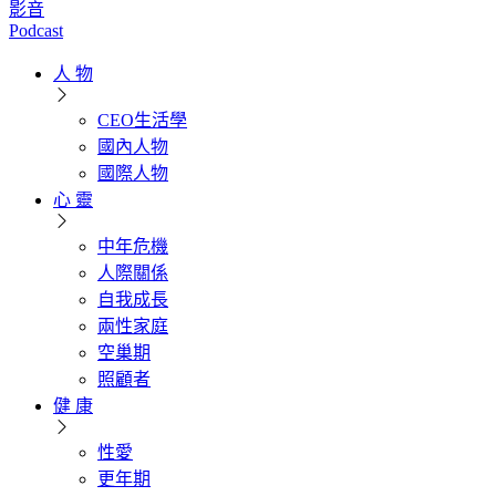
影音
Podcast
人 物
CEO生活學
國內人物
國際人物
心 靈
中年危機
人際關係
自我成長
兩性家庭
空巢期
照顧者
健 康
性愛
更年期