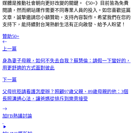
媒體是推動社會朝向更好改變的關鍵。《50+》目前皆為免費
閱讀，然而網站運作需要不同專業人員的投入。如您喜歡這篇
文章，誠摯邀請您小額贊助，支持內容製作。希望我們在您的
支持下，能持續對台灣熟齡生活有正向啟發、給予人盼望！
贊助50+
上一篇
身為妻子母親，如何不失去自我？蘇慧倫：請假一下蠻好的，
用更舒適的方式面對彼此
下一篇
父母抗拒請看護怎麼辦？照顧97歲父親、89歲母親的他：3個
長照溝通心法，讓爸媽從排斥到樂意接受
加FB熱議討論