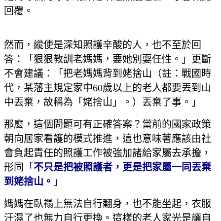
回覆。
然而，縱使是深知照護辛酸的人，也不至於回
答：「狠狠教訓老媽媽，要她別耍任性。」更斷
不會建議：「把老媽媽背到姥捨山（註：戰國時
代，某藩主規定家中60歲以上的老人都要丟到山
中丟棄，故稱為「姥捨山」。）丟棄了事。」
那麼，這個問題可有正確答案？當前的國家政策
朝向居家看護的模式推進，這也意味著應該由社
會負起責任的照護工作被強加諸給家屬去承擔，
形同
「
不只是把被照護者，更是把家屬一同丟棄
到姥捨山。
」
媽媽在臥禢上無法自行翻身，也不能坐起，衣服
汗濕了也無力自行更換。這樣的老人家光是讓自