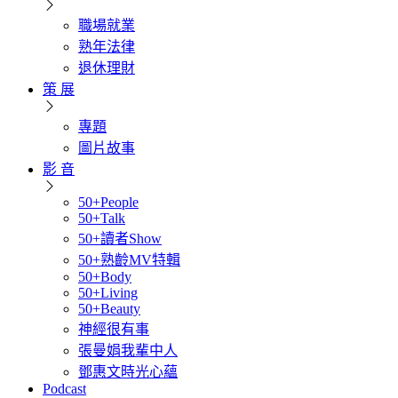
職場就業
熟年法律
退休理財
策 展
專題
圖片故事
影 音
50+People
50+Talk
50+讀者Show
50+熟齡MV特輯
50+Body
50+Living
50+Beauty
神經很有事
張曼娟我輩中人
鄧惠文時光心蘊
Podcast