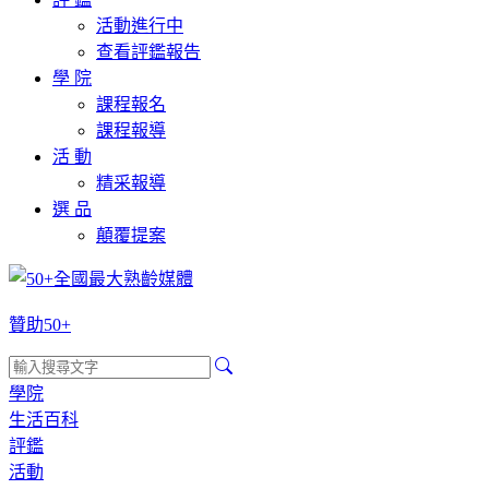
活動進行中
查看評鑑報告
學 院
課程報名
課程報導
活 動
精采報導
選 品
顛覆提案
贊助50+
學院
生活百科
評鑑
活動