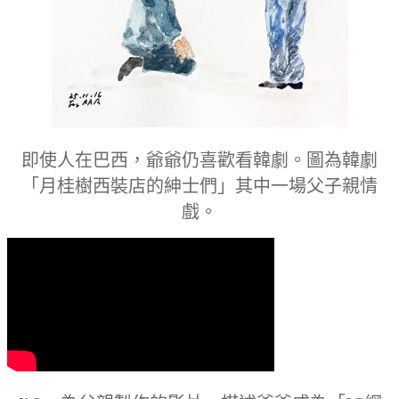
即使人在巴西，爺爺仍喜歡看韓劇。圖為韓劇
「月桂樹西裝店的紳士們」其中一場父子親情
戲。