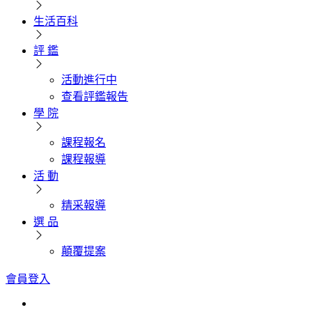
生活百科
評 鑑
活動進行中
查看評鑑報告
學 院
課程報名
課程報導
活 動
精采報導
選 品
顛覆提案
會員登入