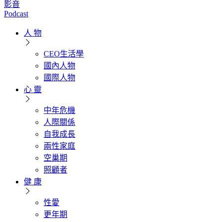
影音
Podcast
人 物
CEO生活學
國內人物
國際人物
心 靈
中年危機
人際關係
自我成長
兩性家庭
空巢期
照顧者
健 康
性愛
更年期