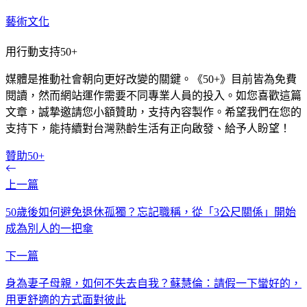
藝術文化
用行動支持50+
媒體是推動社會朝向更好改變的關鍵。《50+》目前皆為免費
閱讀，然而網站運作需要不同專業人員的投入。如您喜歡這篇
文章，誠摯邀請您小額贊助，支持內容製作。希望我們在您的
支持下，能持續對台灣熟齡生活有正向啟發、給予人盼望！
贊助50+
上一篇
50歲後如何避免退休孤獨？忘記職稱，從「3公尺關係」開始
成為別人的一把傘
下一篇
身為妻子母親，如何不失去自我？蘇慧倫：請假一下蠻好的，
用更舒適的方式面對彼此