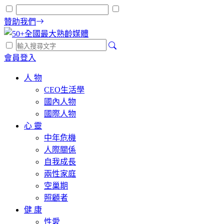
贊助我們
會員登入
人 物
CEO生活學
國內人物
國際人物
心 靈
中年危機
人際關係
自我成長
兩性家庭
空巢期
照顧者
健 康
性愛