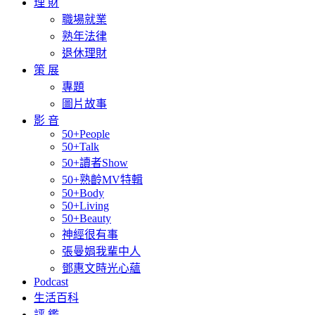
理 財
職場就業
熟年法律
退休理財
策 展
專題
圖片故事
影 音
50+People
50+Talk
50+讀者Show
50+熟齡MV特輯
50+Body
50+Living
50+Beauty
神經很有事
張曼娟我輩中人
鄧惠文時光心蘊
Podcast
生活百科
評 鑑