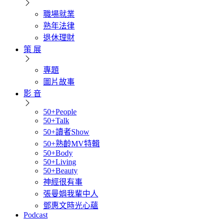
職場就業
熟年法律
退休理財
策 展
專題
圖片故事
影 音
50+People
50+Talk
50+讀者Show
50+熟齡MV特輯
50+Body
50+Living
50+Beauty
神經很有事
張曼娟我輩中人
鄧惠文時光心蘊
Podcast