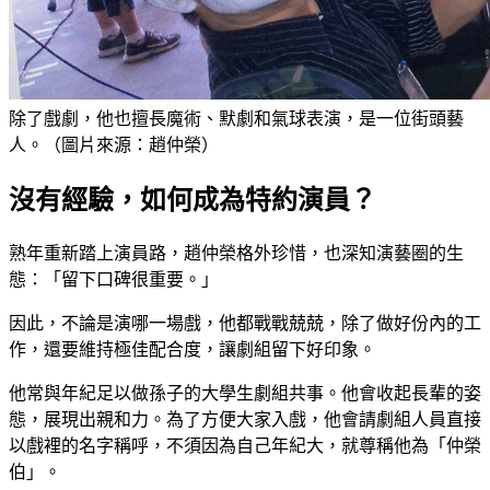
除了戲劇，他也擅長魔術、默劇和氣球表演，是一位街頭藝
人。（圖片來源：趙仲榮）
沒有經驗，如何成為特約演員？
熟年重新踏上演員路，趙仲榮格外珍惜，也深知演藝圈的生
態：「留下口碑很重要。」
因此，不論是演哪一場戲，他都戰戰兢兢，除了做好份內的工
作，還要維持極佳配合度，讓劇組留下好印象。
他常與年紀足以做孫子的大學生劇組共事。他會收起長輩的姿
態，展現出親和力。為了方便大家入戲，他會請劇組人員直接
以戲裡的名字稱呼，不須因為自己年紀大，就尊稱他為「仲榮
伯」。