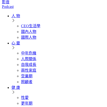
影音
Podcast
人 物
CEO生活學
國內人物
國際人物
心 靈
中年危機
人際關係
自我成長
兩性家庭
空巢期
照顧者
健 康
性愛
更年期