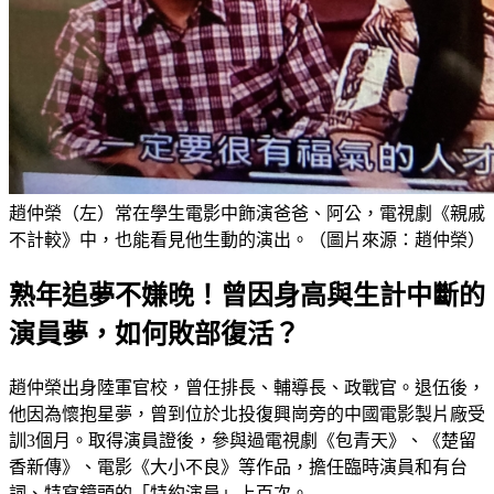
趙仲榮（左）常在學生電影中飾演爸爸、阿公，電視劇《親戚
不計較》中，也能看見他生動的演出。（圖片來源：趙仲榮）
熟年追夢不嫌晚！曾因身高與生計中斷的
演員夢，如何敗部復活？
趙仲榮出身陸軍官校，曾任排長、輔導長、政戰官。退伍後，
他因為懷抱星夢，曾到位於北投復興崗旁的中國電影製片廠受
訓3個月。取得演員證後，參與過電視劇《包青天》、《楚留
香新傳》、電影《大小不良》等作品，擔任臨時演員和有台
詞、特寫鏡頭的「特約演員」上百次。