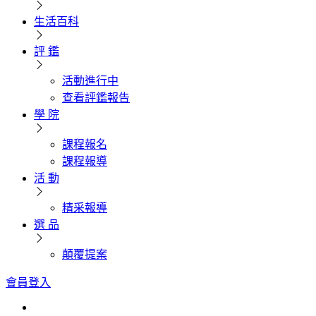
生活百科
評 鑑
活動進行中
查看評鑑報告
學 院
課程報名
課程報導
活 動
精采報導
選 品
顛覆提案
會員登入