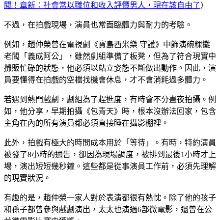
閱！章新：社會常以職位和收入評價男人，現在該自由了
）
不過，在拍戲現場，演員也常面臨體力與耐力的考驗。
例如，趙仲榮曾在電視劇《寶島西米樂 守護》中飾演碗粿攤
老闆「義成阿公」，雖然劇組準備了板凳，但為了符合現實中
攤販忙碌的狀態，他必須以站立姿態不斷做出動作。因此，演
員要懂得在拍戲的空檔找機會休息，才不會消耗過多體力。
若遇到熱門戲劇，劇組為了趕進度，有時會不分晝夜拍攝。例
如，他分享，早期拍攝《包青天》時，根本沒辦法回家，包含
主角在內的所有演員都必須直接睡在攝影棚裡。
此外，拍戲有極大的時間成本用於「等待」。有時，特約演員
被發了8小時的通告，卻因為現場調度，被排到最後1小時才上
場，演出短短幾秒鐘。這些都是從事演員工作前，必須先理解
的現實狀況。
有趣的是，趙仲榮一家人對於表演都很有熱忱。除了他的孩子
和孫子都曾參與戲劇演出，太太也演過6部微電影，還曾在公