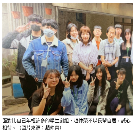
面對比自己年輕許多的學生劇組，趙仲榮不以長輩自居，誠心
相待。（圖片來源：趙仲榮）