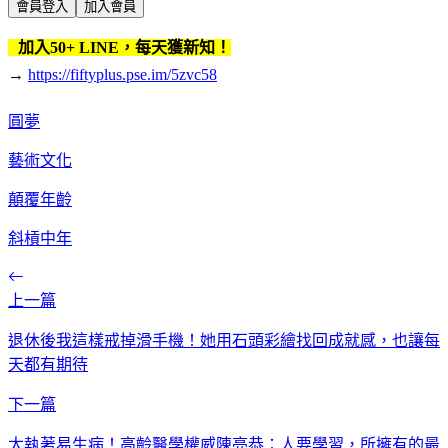
會員登入
加入會員
加入50+ LINE，每天獲新知！
→
https://fiftyplus.pse.im/5zvc58
圓夢
藝術文化
顛覆年齡
斜槓中年
上一篇
退休後我這樣戒掉滑手機！她用石頭彩繪找回成就感，也讓每
天都有期待
下一篇
太執著易生病！高齡醫學權威陳亮恭：人要學習，所擁有的最