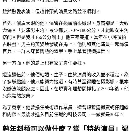
雖然熱愛表演，但趙仲榮的演員之路並不順利。
首先，濃眉大眼的他，儘管在鏡頭前很顯眼，身高卻是一大致
命傷。「要演男主角，最少都要170～180公分，才能跟女主角
搭配。但是我才166公分啊！」他直率笑道，當年在小坪頂拍
古裝戲，男主角英姿煥發騎在馬上，他則和其他演員一起飾演
官兵，一群人穿著悶熱的盔甲，手上拿著旗幟揮舞。
另一方面，他的肩上也有家庭責任要扛。
還沒退伍前，他便結婚、生子。由於演員的收入並不穩定，為
了多賺點錢，他只能努力接戲，有時甚至得睡在攝影棚，根本
沒辦法兼顧家庭。因此，在現實和理想間掙扎了2～3年後，他
只能黯然放棄。
為了養家，他曾擔任美術燈作業員，還曾短暫擺攤賣蚵仔麵線
和肉粽。最後才進入目前任職的科技公司，一做就是30年。
熟年斜槓可以做什麼？當「特約演員」過