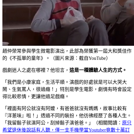
趙仲榮常參與學生微電影演出，此部為榮獲第一屆大和獎佳作
的《不孤單的童年》。（圖片來源：截自YouTube）
戲劇迷人之處在哪裡？他坦言，
這是一種體驗人生的方式。
「我們是小康家庭，生活平順。演戲的好處就是可以大哭大
鬧、生氣罵人，很過癮！」特別是學生電影，劇情有時會設定
得比較悲情，更讓他過足戲癮。
「裡面有阿公就沒有阿嬤，有爸爸就沒有媽媽，故事比較有
『洋蔥味』啦！」透過不同的裝扮，他彷彿經歷了各種人生。
「我留鬍子就演阿公，刮掉鬍子演爸爸。」（相關閱讀：
原只
希望退休後說話有人聽，僅一支手機學當Youtuber竟數十萬訂