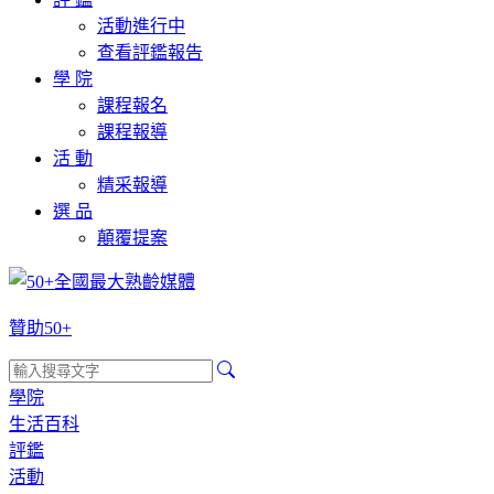
活動進行中
查看評鑑報告
學 院
課程報名
課程報導
活 動
精采報導
選 品
顛覆提案
贊助50+
學院
生活百科
評鑑
活動