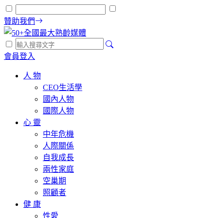
贊助我們
會員登入
人 物
CEO生活學
國內人物
國際人物
心 靈
中年危機
人際關係
自我成長
兩性家庭
空巢期
照顧者
健 康
性愛