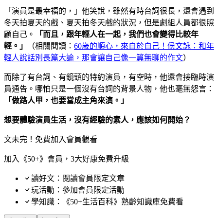
「演員是最幸福的，」他笑說，雖然有時台詞很長，還會遇到
冬天拍夏天的戲、夏天拍冬天戲的狀況，但是劇組人員都很照
顧自己。
「而且，跟年輕人在一起，我們也會變得比較年
輕。」
（相關閱讀：
60歲的順心，來自於自己！侯文詠：和年
輕人說話別長篇大論，那會讓自己像一篇無聊的作文
）
而除了有台詞、有鏡頭的特約演員，有空時，他還會接臨時演
員通告。哪怕只是一個沒有台詞的背景人物，他也毫無怨言：
「做路人甲，也要當成主角來演。」
想要體驗演員生活，沒有經驗的素人，應該如何開始？
文未完！免費加入會員觀看
加入《50+》會員，3大好康免費升級
讀好文：閱讀會員限定文章
玩活動：參加會員限定活動
學知識：《50+生活百科》熟齡知識庫免費看