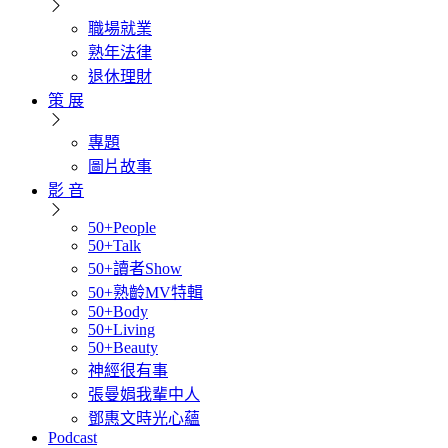
職場就業
熟年法律
退休理財
策 展
專題
圖片故事
影 音
50+People
50+Talk
50+讀者Show
50+熟齡MV特輯
50+Body
50+Living
50+Beauty
神經很有事
張曼娟我輩中人
鄧惠文時光心蘊
Podcast