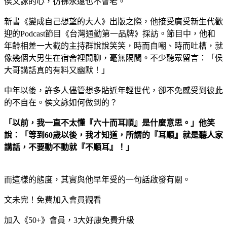
侯文詠的心，彷彿永遠也不會老。
新書《變成自己想望的大人》出版之際，他接受廣受新生代歡
迎的Podcast節目《台灣通勤第一品牌》採訪。節目中，他和
年齡相差一大截的主持群說說笑笑，時而自嘲、時而吐槽，就
像幾個大男生在宿舍裡閒聊，毫無隔閡。不少聽眾留言：「侯
大哥講話真的有料又幽默！」
中年以後，許多人儘管想多貼近年輕世代，卻不免感受到彼此
的不自在。侯文詠如何做到的？
「以前，我一直不太懂『六十而耳順』是什麼意思。」他笑
說：「等到60
歲以後，我才知道，所謂的『耳順』就是聽人家
講話，不要動不動就『不順耳』！」
而這樣的態度，其實與他早年受的一句話啟發有關。
文未完！免費加入會員觀看
加入《50+》會員，3大好康免費升級