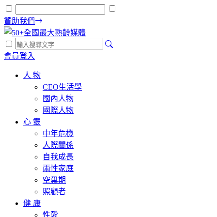
贊助我們
會員登入
人 物
CEO生活學
國內人物
國際人物
心 靈
中年危機
人際關係
自我成長
兩性家庭
空巢期
照顧者
健 康
性愛