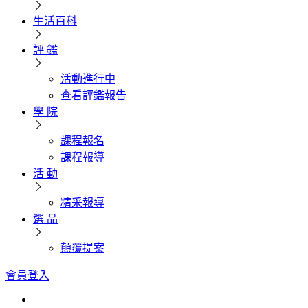
生活百科
評 鑑
活動進行中
查看評鑑報告
學 院
課程報名
課程報導
活 動
精采報導
選 品
顛覆提案
會員登入