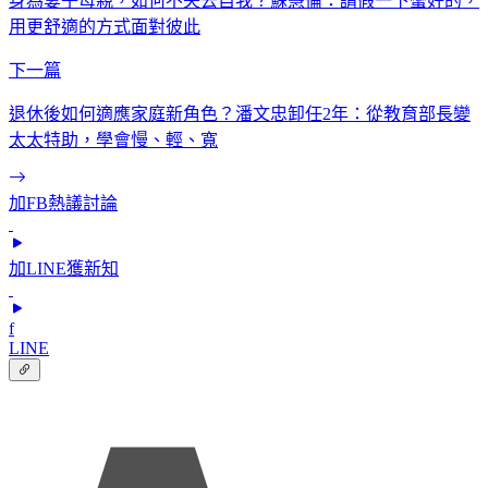
身為妻子母親，如何不失去自我？蘇慧倫：請假一下蠻好的，
用更舒適的方式面對彼此
下一篇
退休後如何適應家庭新角色？潘文忠卸任2年：從教育部長變
太太特助，學會慢、輕、寬
加FB熱議討論
加LINE獲新知
f
LINE