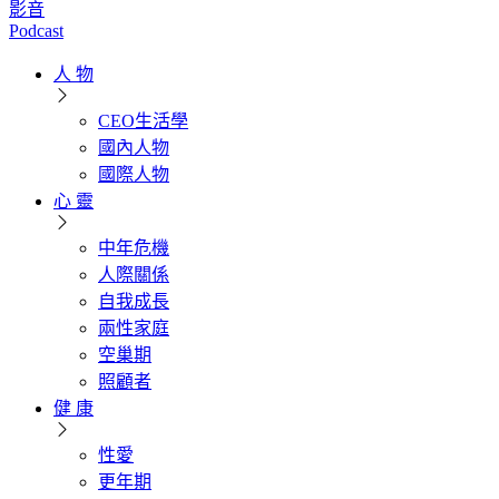
影音
Podcast
人 物
CEO生活學
國內人物
國際人物
心 靈
中年危機
人際關係
自我成長
兩性家庭
空巢期
照顧者
健 康
性愛
更年期