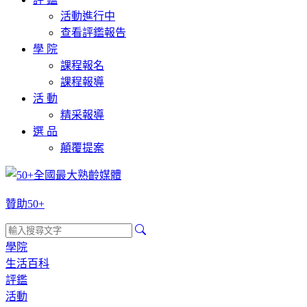
活動進行中
查看評鑑報告
學 院
課程報名
課程報導
活 動
精采報導
選 品
顛覆提案
贊助50+
學院
生活百科
評鑑
活動