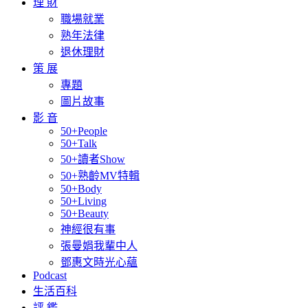
理 財
職場就業
熟年法律
退休理財
策 展
專題
圖片故事
影 音
50+People
50+Talk
50+讀者Show
50+熟齡MV特輯
50+Body
50+Living
50+Beauty
神經很有事
張曼娟我輩中人
鄧惠文時光心蘊
Podcast
生活百科
評 鑑