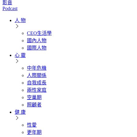
影音
Podcast
人 物
CEO生活學
國內人物
國際人物
心 靈
中年危機
人際關係
自我成長
兩性家庭
空巢期
照顧者
健 康
性愛
更年期