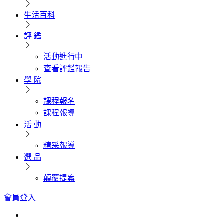
生活百科
評 鑑
活動進行中
查看評鑑報告
學 院
課程報名
課程報導
活 動
精采報導
選 品
顛覆提案
會員登入