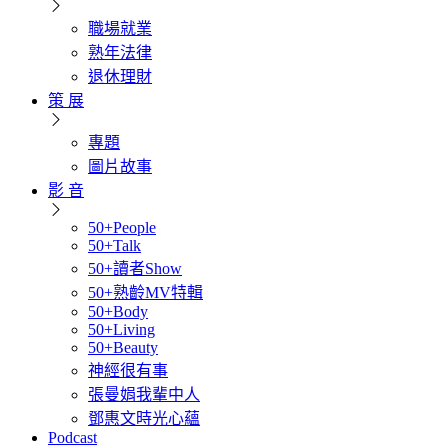
職場就業
熟年法律
退休理財
策 展
專題
圖片故事
影 音
50+People
50+Talk
50+讀者Show
50+熟齡MV特輯
50+Body
50+Living
50+Beauty
神經很有事
張曼娟我輩中人
鄧惠文時光心蘊
Podcast