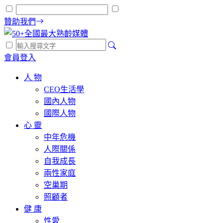
贊助我們
會員登入
人 物
CEO生活學
國內人物
國際人物
心 靈
中年危機
人際關係
自我成長
兩性家庭
空巢期
照顧者
健 康
性愛