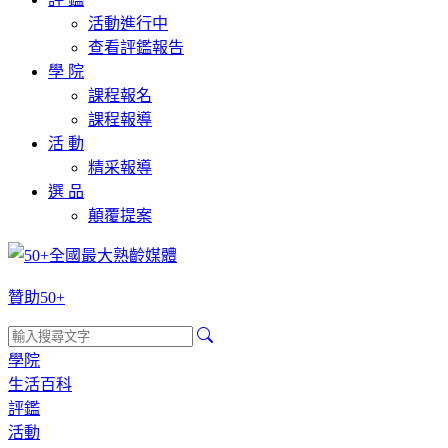
活動進行中
查看評鑑報告
學 院
課程報名
課程報導
活 動
精采報導
選 品
顛覆提案
贊助50+
學院
生活百科
評鑑
活動