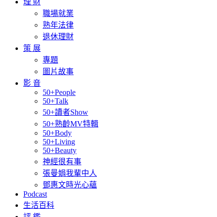
理 財
職場就業
熟年法律
退休理財
策 展
專題
圖片故事
影 音
50+People
50+Talk
50+讀者Show
50+熟齡MV特輯
50+Body
50+Living
50+Beauty
神經很有事
張曼娟我輩中人
鄧惠文時光心蘊
Podcast
生活百科
評 鑑