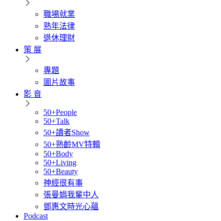
職場就業
熟年法律
退休理財
策 展
專題
圖片故事
影 音
50+People
50+Talk
50+讀者Show
50+熟齡MV特輯
50+Body
50+Living
50+Beauty
神經很有事
張曼娟我輩中人
鄧惠文時光心蘊
Podcast