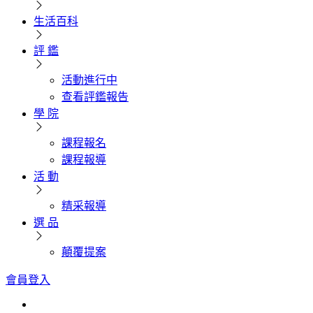
生活百科
評 鑑
活動進行中
查看評鑑報告
學 院
課程報名
課程報導
活 動
精采報導
選 品
顛覆提案
會員登入