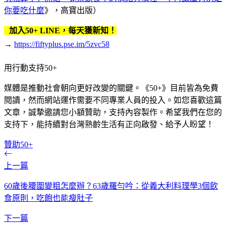
你要吃什麼
》，高寶出版）
加入50+ LINE，每天獲新知！
→
https://fiftyplus.pse.im/5zvc58
用行動支持50+
媒體是推動社會朝向更好改變的關鍵。《50+》目前皆為免費
閱讀，然而網站運作需要不同專業人員的投入。如您喜歡這篇
文章，誠摯邀請您小額贊助，支持內容製作。希望我們在您的
支持下，能持續對台灣熟齡生活有正向啟發、給予人盼望！
贊助50+
上一篇
60歲後腰圍變粗怎麼辦？63歲羅勻吟：從義大利料理學3個飲
食原則，吃飽也能瘦肚子
下一篇