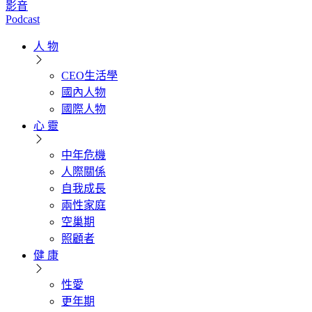
影音
Podcast
人 物
CEO生活學
國內人物
國際人物
心 靈
中年危機
人際關係
自我成長
兩性家庭
空巢期
照顧者
健 康
性愛
更年期