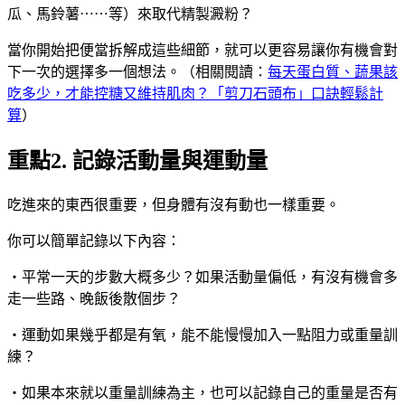
瓜、馬鈴薯⋯⋯等）來取代精製澱粉？
當你開始把便當拆解成這些細節，就可以更容易讓你有機會對
下一次的選擇多一個想法。（相關閱讀：
每天蛋白質、蔬果該
吃多少，才能控糖又維持肌肉？「剪刀石頭布」口訣輕鬆計
算
）
重點2. 記錄活動量與運動量
吃進來的東西很重要，但身體有沒有動也一樣重要。
你可以簡單記錄以下內容：
・平常一天的步數大概多少？如果活動量偏低，有沒有機會多
走一些路、晚飯後散個步？
・運動如果幾乎都是有氧，能不能慢慢加入一點阻力或重量訓
練？
・如果本來就以重量訓練為主，也可以記錄自己的重量是否有