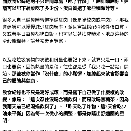
而飲食紀錄絕對不只是簡單寫「吃了什麼」，越詳細越好。建
議可以記下蔬菜吃了多少份、蛋白質選了哪些種類等等
。
很多人自己備餐時習慣準備紅肉（像是豬絞肉或牛肉），那我
會建議可以慢慢減少紅肉頻率，並且嘗試搭配植物性蛋白質。
又或者平日每餐都吃白飯，也可以試著換成糙米、地瓜這類的
全榖雜糧類，讓營養素更豐富。
以及吃垃圾食物的次數和份量也要記下來，就算只是一口、兩
口也要寫，因為熱量的累積，往往都是從「我只吃一點點」開
始。
那些被你當作「沒什麼」的小鬆懈，加總起來就會影響自
己的體態與健康
。
飲食紀錄也不只是寫好或壞，而是寫下自己做了什麼樣的改
變，像是：「這次忍住沒喝含糖飲料，而是改喝無糖茶，因為
我兩天前已經喝過飲料了」、「昨天吃了炸物，這2天會吃少
油來平衡」因為每一次微小的調整，都是你踏出舒適圈的證
明
。