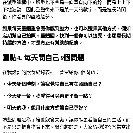
在減重過程中，體重也不會是一條筆直向下的線，而是上上下
下地波動，因此重點從來不是某一天的數字，而是拉長時間
後，你看見的整體趨勢。
如果每天量體重會讓你感到壓力，也可以選擇其他方式，例如
定期幫自己拍照、量體圍，找到一個你可以接受、也願意長期
持續的方法，才是真正有幫助的紀錄
。
重點4. 每天問自己3個問題
在我設計的飲食紀錄表裡，會留給你3個問題：
・
今天哪個時刻，讓我覺得自己有在照顧自己？
・
今天哪一餐，我覺得可以再更平衡一點？
・
明天的我，想用什麼方式讓自己更好？
這些問題是為了培養飲食意識，讓你能更看懂自己的生活，而
不是只是把食物寫下來。很有趣的是，大家給我的答案常常出