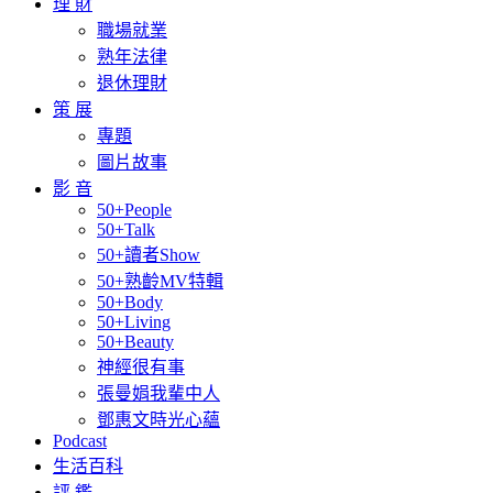
理 財
職場就業
熟年法律
退休理財
策 展
專題
圖片故事
影 音
50+People
50+Talk
50+讀者Show
50+熟齡MV特輯
50+Body
50+Living
50+Beauty
神經很有事
張曼娟我輩中人
鄧惠文時光心蘊
Podcast
生活百科
評 鑑