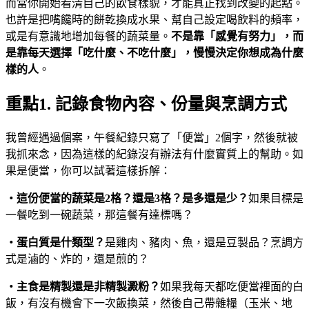
而當你開始看清自己的飲食樣貌，才能真正找到改變的起點。
也許是把嘴饞時的餅乾換成水果、幫自己設定喝飲料的頻率，
或是有意識地增加每餐的蔬菜量。
不是靠「感覺有努力」，而
是靠每天選擇「吃什麼、不吃什麼」，慢慢決定你想成為什麼
樣的人
。
重點1. 記錄食物內容、份量與烹調方式
我曾經遇過個案，午餐紀錄只寫了「便當」2個字，然後就被
我抓來念，因為這樣的紀錄沒有辦法有什麼實質上的幫助。如
果是便當，你可以試著這樣拆解：
・
這份便當的蔬菜是
2
格？還是
3
格？是多還是少？
如果目標是
一餐吃到一碗蔬菜，那這餐有達標嗎？
・
蛋白質是什類型？
是雞肉、豬肉、魚，還是豆製品？烹調方
式是滷的、炸的，還是煎的？
・
主食是精製還是非精製澱粉？
如果我每天都吃便當裡面的白
飯，有沒有機會下一次飯換菜，然後自己帶雜糧（玉米、地