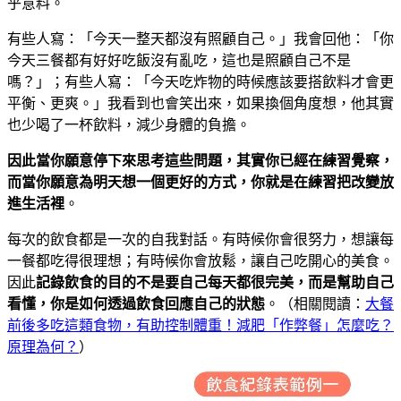
乎意料。
有些人寫：「今天一整天都沒有照顧自己。」我會回他：「你
今天三餐都有好好吃飯沒有亂吃，這也是照顧自己不是
嗎？」；有些人寫：「今天吃炸物的時候應該要搭飲料才會更
平衡、更爽。」我看到也會笑出來，如果換個角度想，他其實
也少喝了一杯飲料，減少身體的負擔。
因此當你願意停下來思考這些問題，其實你已經在練習覺察，
而當你願意為明天想一個更好的方式，你就是在練習把改變放
進生活裡
。
每次的飲食都是一次的自我對話。有時候你會很努力，想讓每
一餐都吃得很理想；有時候你會放鬆，讓自己吃開心的美食。
因此
記錄飲食的目的不是要自己每天都很完美，而是幫助自己
看懂，你是如何透過飲食回應自己的狀態
。（相關閱讀：
大餐
前後多吃這類食物，有助控制體重！減肥「作弊餐」怎麼吃？
原理為何？
）