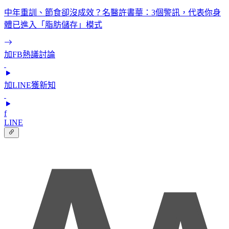
中年重訓、節食卻沒成效？名醫許書華：3個警訊，代表你身
體已進入「脂肪儲存」模式
加FB熱議討論
加LINE獲新知
f
LINE