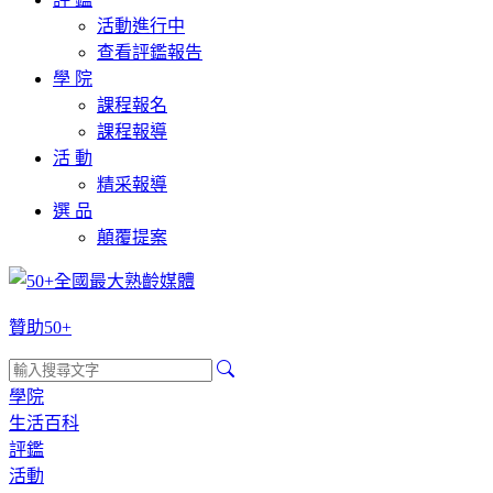
活動進行中
查看評鑑報告
學 院
課程報名
課程報導
活 動
精采報導
選 品
顛覆提案
贊助50+
學院
生活百科
評鑑
活動