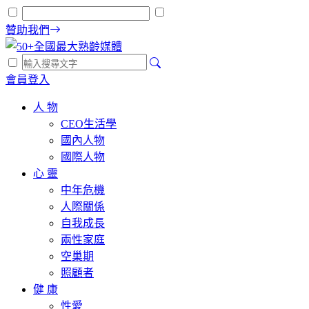
贊助我們
會員登入
人 物
CEO生活學
國內人物
國際人物
心 靈
中年危機
人際關係
自我成長
兩性家庭
空巢期
照顧者
健 康
性愛