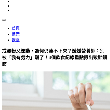
首頁
健康
飲食
戒澱粉又運動，為何仍瘦不下來？媛媛營養師：別
被「我有努力」騙了！4個飲食紀錄重點揪出致胖細
節