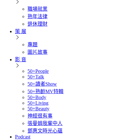
職場就業
熟年法律
退休理財
策 展
專題
圖片故事
影 音
50+People
50+Talk
50+讀者Show
50+熟齡MV特輯
50+Body
50+Living
50+Beauty
神經很有事
張曼娟我輩中人
鄧惠文時光心蘊
Podcast