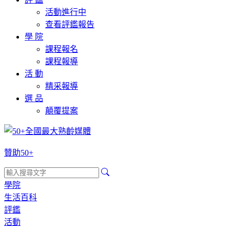
活動進行中
查看評鑑報告
學 院
課程報名
課程報導
活 動
精采報導
選 品
顛覆提案
贊助50+
學院
生活百科
評鑑
活動