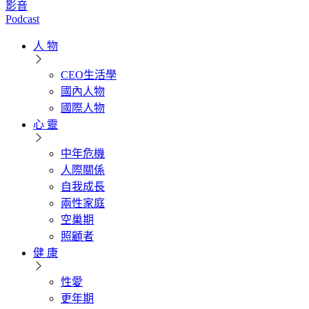
影音
Podcast
人 物
CEO生活學
國內人物
國際人物
心 靈
中年危機
人際關係
自我成長
兩性家庭
空巢期
照顧者
健 康
性愛
更年期