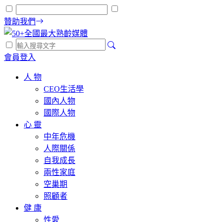
贊助我們
會員登入
人 物
CEO生活學
國內人物
國際人物
心 靈
中年危機
人際關係
自我成長
兩性家庭
空巢期
照顧者
健 康
性愛