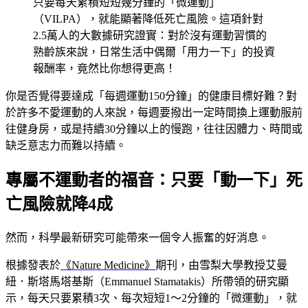
只要每天累積短短幾分鐘的「微運動」
（VILPA），就能顯著降低死亡風險。這項針對
2.5萬人的大數據研究證實：對於沒有運動習慣的
熟齡族來說，日常生活中偶爾「用力一下」的投資
報酬率，竟然比你想得更高！
你是否覺得要達成「每週運動150分鐘」的健康目標好難？對
於許多不愛運動的人來說，每週要撥出一定時間換上運動服前
往健身房，或是持續30分鐘以上的慢跑，往往因體力、時間或
缺乏意志力而難以持續。
專屬不運動者的福音：只要「動一下」死
亡風險就降4成
然而，科學最新研究可能帶來一個令人振奮的好消息。
根據發表於
《Nature Medicine》
期刊，由雪梨大學教授艾曼
紐．斯塔馬塔基斯（Emmanuel Stamatakis）所帶領的研究顯
示，每天只要累積3次、每次短短1～2分鐘的「微運動」，就