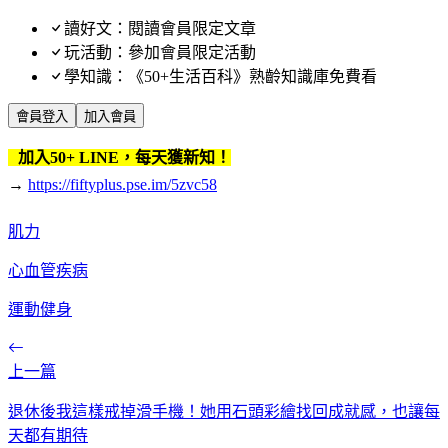
讀好文：閱讀會員限定文章
玩活動：參加會員限定活動
學知識：《50+生活百科》熟齡知識庫免費看
會員登入
加入會員
加入50+ LINE，每天獲新知！
→
https://fiftyplus.pse.im/5zvc58
肌力
心血管疾病
運動健身
上一篇
退休後我這樣戒掉滑手機！她用石頭彩繪找回成就感，也讓每
天都有期待