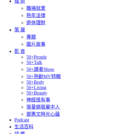
理 財
職場就業
熟年法律
退休理財
策 展
專題
圖片故事
影 音
50+People
50+Talk
50+讀者Show
50+熟齡MV特輯
50+Body
50+Living
50+Beauty
神經很有事
張曼娟我輩中人
鄧惠文時光心蘊
Podcast
生活百科
評 鑑