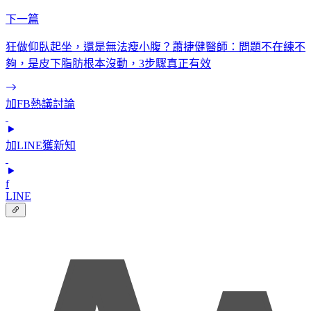
下一篇
狂做仰臥起坐，還是無法瘦小腹？蕭捷健醫師：問題不在練不
夠，是皮下脂肪根本沒動，3步驟真正有效
加FB熱議討論
加LINE獲新知
f
LINE