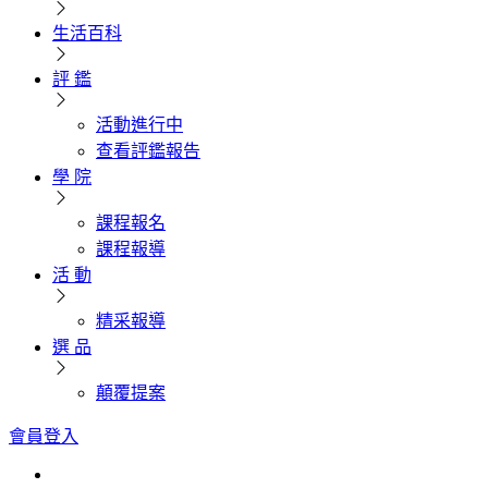
生活百科
評 鑑
活動進行中
查看評鑑報告
學 院
課程報名
課程報導
活 動
精采報導
選 品
顛覆提案
會員登入