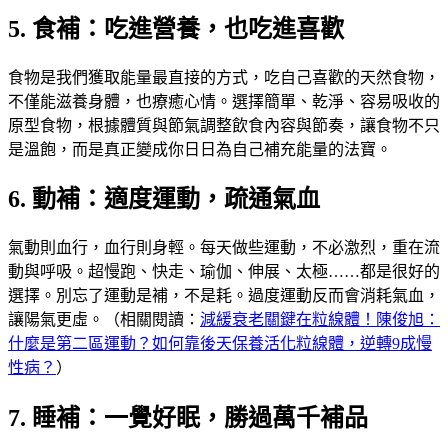
5. 食補：吃進營養，也吃進喜歡
食物是我們獲取能量最直接的方式，吃自己喜歡的天然食物，
不僅能滋養身體，也療癒心情。選擇簡單、乾淨、容易吸收的
原型食物，根據體質與節氣調整飲食內容與節奏，讓食物不只
是溫飽，而是真正變成你日日為自己補充能量的法寶。
6. 動補：適度運動，疏通氣血
氣動則血行，血行則身輕。每天做些運動，不必激烈，重在流
動與呼吸。超慢跑、快走、瑜伽、伸展、太極……都是很好的
選擇。別忘了運動是補，不是耗。過度運動反而會消耗氣血，
讓陽氣更虛。（相關閱讀：
減緩衰老關鍵在粒線體！陳俊旭：
什麼是第二區運動？如何靠後天保養活化粒線體，逆轉9成慢
性病？
）
7. 睡補：一覺好眠，勝過萬千補品