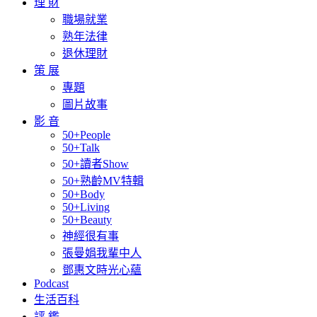
理 財
職場就業
熟年法律
退休理財
策 展
專題
圖片故事
影 音
50+People
50+Talk
50+讀者Show
50+熟齡MV特輯
50+Body
50+Living
50+Beauty
神經很有事
張曼娟我輩中人
鄧惠文時光心蘊
Podcast
生活百科
評 鑑