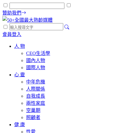
贊助我們
會員登入
人 物
CEO生活學
國內人物
國際人物
心 靈
中年危機
人際關係
自我成長
兩性家庭
空巢期
照顧者
健 康
性愛