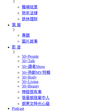
職場就業
熟年法律
退休理財
策 展
專題
圖片故事
影 音
50+People
50+Talk
50+讀者Show
50+熟齡MV特輯
50+Body
50+Living
50+Beauty
神經很有事
張曼娟我輩中人
鄧惠文時光心蘊
Podcast