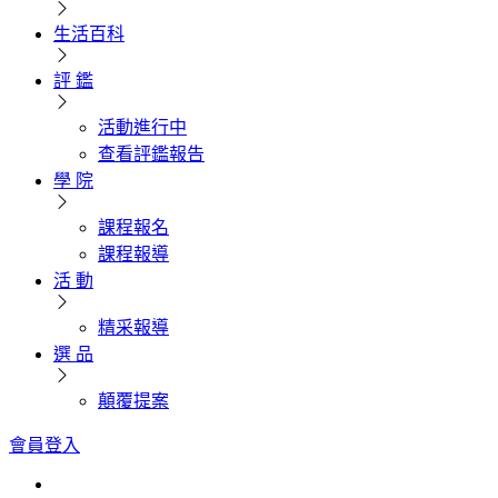
生活百科
評 鑑
活動進行中
查看評鑑報告
學 院
課程報名
課程報導
活 動
精采報導
選 品
顛覆提案
會員登入