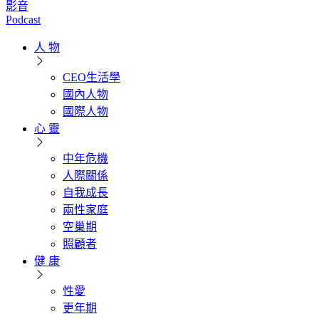
影音
Podcast
人 物
CEO生活學
國內人物
國際人物
心 靈
中年危機
人際關係
自我成長
兩性家庭
空巢期
照顧者
健 康
性愛
更年期