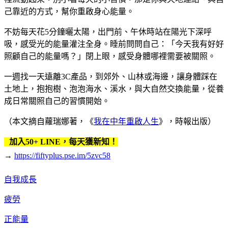
己靠近的方式，幫你重啟身心能量。
不妨每天花5分鐘曬太陽，出門前、午休時站在陽光下深呼
吸，感受光的能量灌注全身。睡前問問自己：「今天我有好好
照顧自己的能量嗎？」閉上眼，感受身體哪裡需要被關照。
一週找一天遠離3C產品，到郊外、山林或海邊，讓身體踩在
土地上，抱抱樹、泡泡海水、溪水，與大自然交換能量，從養
成日常關照自己的習慣開始。
（本文摘自蘿瑞娜著，《
我在中年重啟人生
》，時報出版）
加入50+ LINE，每天獲新知！
→
https://fiftyplus.pse.im/5zvc58
自我成長
疲勞
正能量