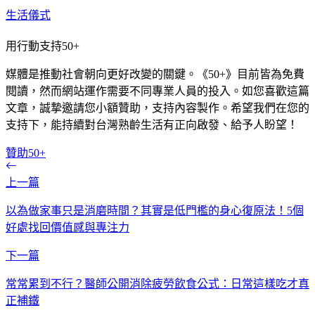
生活儀式
用行動支持50+
媒體是推動社會朝向更好改變的關鍵。《50+》目前皆為免費
閱讀，然而網站運作需要不同專業人員的投入。如您喜歡這篇
文章，誠摯邀請您小額贊助，支持內容製作。希望我們在您的
支持下，能持續對台灣熟齡生活有正向啟發、給予人盼望！
贊助50+
上一篇
以為做家事只是消磨時間？其實是低門檻的身心復原法！5個
好處找回價值感與專注力
下一篇
常常累到不行？醫師公開消除疲勞飲食公式：日常這樣吃才真
正補鐵