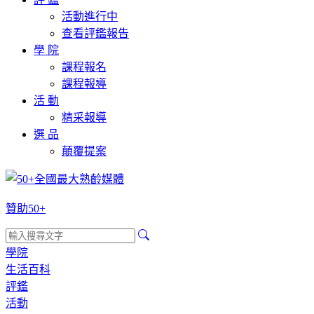
活動進行中
查看評鑑報告
學 院
課程報名
課程報導
活 動
精采報導
選 品
顛覆提案
贊助50+
學院
生活百科
評鑑
活動