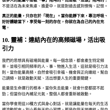
很多人的能量不是被「事」拖垮的，而是被「念頭」拖垮的
；
不是活在為未來焦慮、擔憂中，就是對過去感到懊悔、記恨。
真正的能量，只存在於「現在」。當你能靜下來，專注呼吸、
好好體驗當下，享受每一刻的存在，你就在為自己的內在充
電
。
10. 靈補：連結內在的高頻磁場，活出吸
引力
我們的思想具有磁場與能量。每一個念頭，都會產生特定頻
率，並吸引相同頻率的人、事、物進入生活，這就是吸引力法
則。當你能量高頻，自然會吸引幸福、機會與正向連結。幫自
己調頻，就是啟動天賦、活出想要人生的重要關鍵。
能量是生命運行的根本，當你失去能量，就會什麼都提不起
勁；但當你往內補足元氣，整個人都會重新被啟動。
當你學會用這10種方式與身心對話，就是讓能量在每天的生活
裡流動起來。別小看每天的小習慣，那是你與天地連結、與自