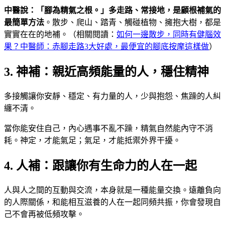
中醫說：「腳為精氣之根。」多走路、常接地，是顧根補氣的
最簡單方法
。散步、爬山、踏青、觸碰植物、擁抱大樹，都是
實實在在的地補。（相關閱讀：
如何一邊散步，同時有健腦效
果？中醫師：赤腳走路3大好處，最便宜的腳底按摩這樣做
）
3. 神補：親近高頻能量的人，穩住精神
多接觸讓你安靜、穩定、有力量的人，少與抱怨、焦躁的人糾
纏不清。
當你能安住自己，內心遇事不亂不躁，精氣自然能內守不消
耗。神定，才能氣足；氣足，才能抵禦外界干擾。
4. 人補：跟讓你有生命力的人在一起
人與人之間的互動與交流，本身就是一種能量交換。遠離負向
的人際關係，和能相互滋養的人在一起同頻共振，你會發現自
己不會再被低頻攻擊。