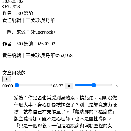
2026.03.02
52,958
作者｜50+選讀
責任編輯｜王美珍,吳丹華
（圖片來源：Shutterstock）
作者｜50+選讀
2026.03.02
責任編輯｜王美珍,吳丹華
52,958
文章用聽的
00:00
08:33
1
編按：你是否也常感到身體累、情緒煩，明明沒做
什麼大事，身心卻像被掏空了？別只是靠意志力硬
撐！該為自己補充能量了。「蘿瑞娜的幸福廚房」
版主蘿瑞娜，雖不是心理師，也不是靈性導師，
「只是一個母親、一個走過疾病與照顧歷程的女