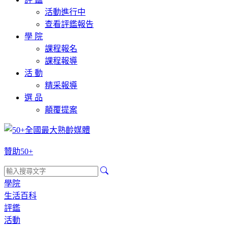
活動進行中
查看評鑑報告
學 院
課程報名
課程報導
活 動
精采報導
選 品
顛覆提案
贊助50+
學院
生活百科
評鑑
活動