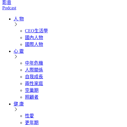
影音
Podcast
人 物
CEO生活學
國內人物
國際人物
心 靈
中年危機
人際關係
自我成長
兩性家庭
空巢期
照顧者
健 康
性愛
更年期