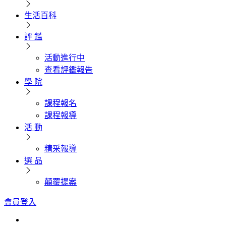
生活百科
評 鑑
活動進行中
查看評鑑報告
學 院
課程報名
課程報導
活 動
精采報導
選 品
顛覆提案
會員登入