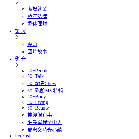
職場就業
熟年法律
退休理財
策 展
專題
圖片故事
影 音
50+People
50+Talk
50+讀者Show
50+熟齡MV特輯
50+Body
50+Living
50+Beauty
神經很有事
張曼娟我輩中人
鄧惠文時光心蘊
Podcast