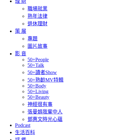
理 財
職場就業
熟年法律
退休理財
策 展
專題
圖片故事
影 音
50+People
50+Talk
50+讀者Show
50+熟齡MV特輯
50+Body
50+Living
50+Beauty
神經很有事
張曼娟我輩中人
鄧惠文時光心蘊
Podcast
生活百科
評 鑑