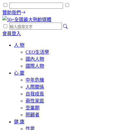
贊助我們
會員登入
人 物
CEO生活學
國內人物
國際人物
心 靈
中年危機
人際關係
自我成長
兩性家庭
空巢期
照顧者
健 康
性愛