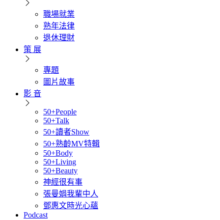
職場就業
熟年法律
退休理財
策 展
專題
圖片故事
影 音
50+People
50+Talk
50+讀者Show
50+熟齡MV特輯
50+Body
50+Living
50+Beauty
神經很有事
張曼娟我輩中人
鄧惠文時光心蘊
Podcast