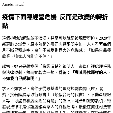
Ameba news）
疫情下面臨經營危機 反而是改變的轉折
點
這個挑戰的起點並不浪漫，甚至可以說是被現實所迫。2020年
新冠肺炎爆發，原本熱鬧的壽司店轉眼間空無一人。看著每個
月不斷累積赤字，畠伸子感受到巨大的危機感：「如果只靠餐
飲業，這家店可能守不住。」
起初，她只是想找個「腦袋清楚的聰明人」來幫店裡處理帳務
與法律規劃，然而她轉念一想，覺得：
「與其尋找那樣的人，
不如我自己變聰明。」
求人不如求己，畠伸子從最基礎的理財規劃顧問（FP）開
始，接著陸續考取行政書士（類似台灣的代書）、不動產經紀
人等「可能會和店面經營有關」的證照。隨著知識的累積，她
發現法律才是保護店舖與家人的終極盾牌，最後在擔任司法書
士的朋友一句「成為律師能改變人生」的鼓勵下，在50歲前夕