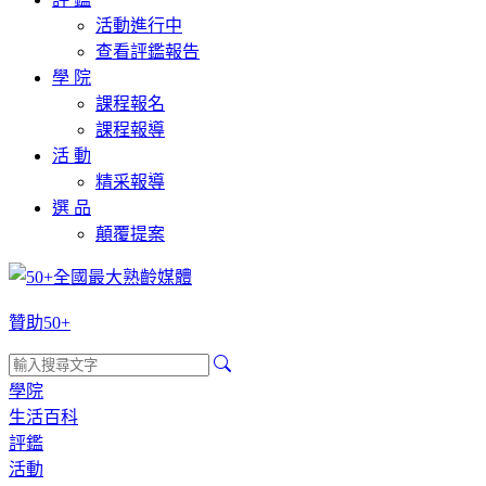
活動進行中
查看評鑑報告
學 院
課程報名
課程報導
活 動
精采報導
選 品
顛覆提案
贊助50+
學院
生活百科
評鑑
活動