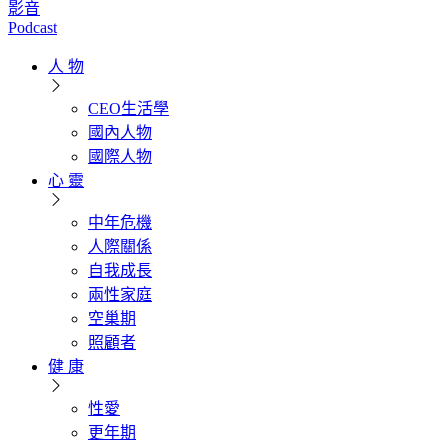
影音
Podcast
人 物
CEO生活學
國內人物
國際人物
心 靈
中年危機
人際關係
自我成長
兩性家庭
空巢期
照顧者
健 康
性愛
更年期