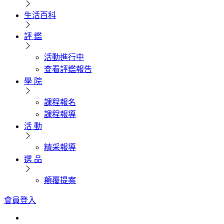
生活百科
評 鑑
活動進行中
查看評鑑報告
學 院
課程報名
課程報導
活 動
精采報導
選 品
顛覆提案
會員登入