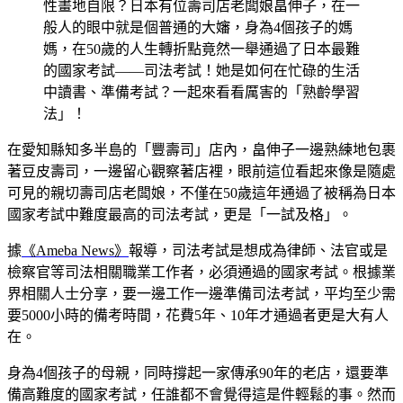
性畫地自限？日本有位壽司店老闆娘畠伸子，在一
般人的眼中就是個普通的大嬸，身為4個孩子的媽
媽，在50歲的人生轉折點竟然一舉通過了日本最難
的國家考試——司法考試！她是如何在忙碌的生活
中讀書、準備考試？一起來看看厲害的「熟齡學習
法」！
在愛知縣知多半島的「豐壽司」店內，畠伸子一邊熟練地包裹
著豆皮壽司，一邊留心觀察著店裡，眼前這位看起來像是隨處
可見的親切壽司店老闆娘，不僅在50歲這年通過了被稱為日本
國家考試中難度最高的司法考試，更是「一試及格」。
據
《Ameba News》
報導，司法考試是想成為律師、法官或是
檢察官等司法相關職業工作者，必須通過的國家考試。根據業
界相關人士分享，要一邊工作一邊準備司法考試，平均至少需
要5000小時的備考時間，花費5年、10年才通過者更是大有人
在。
身為4個孩子的母親，同時撐起一家傳承90年的老店，還要準
備高難度的國家考試，任誰都不會覺得這是件輕鬆的事。然而