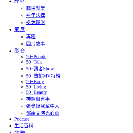
理 財
職場就業
熟年法律
退休理財
策 展
專題
圖片故事
影 音
50+People
50+Talk
50+讀者Show
50+熟齡MV特輯
50+Body
50+Living
50+Beauty
神經很有事
張曼娟我輩中人
鄧惠文時光心蘊
Podcast
生活百科
評 鑑