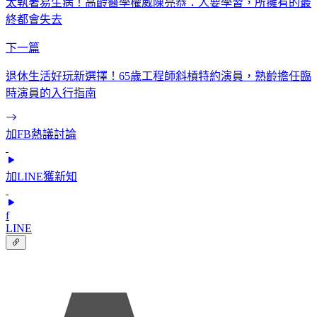
太執著易生病！高齡醫學權威陳亮恭：人要學習，所擁有的最
終都會失去
下一篇
退休生活好玩新選擇！65歲工程師斜槓特約演員，熟齡擔任臨
時演員的入行指南
加FB熱議討論
加LINE獲新知
f
LINE