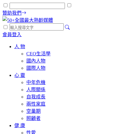
贊助我們
會員登入
人 物
CEO生活學
國內人物
國際人物
心 靈
中年危機
人際關係
自我成長
兩性家庭
空巢期
照顧者
健 康
性愛