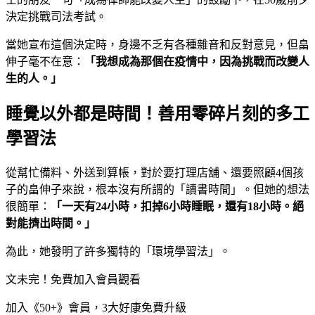
決定挑戰司法考試。
當她宣布這個決定時，身邊不乏有各種雜音和反對意見，但畠
伸子毫不在意：
「我想成為那個在疫情中，因為挑戰而改變人
生的人。」
睡覺以外都是時間！善用零碎片刻的多工
學習法
從幫忙備料、外送到算帳，對於要打理店舖、還要照顧4個孩
子的畠伸子來說，根本沒有所謂的「讀書時間」。但她的想法
很簡單：
「一天有
24
小時，扣掉6
小時睡眠，還有18
小時。絕
對能擠出時間。」
為此，她發明了許多獨特的「環境學習法」。
文未完！免費加入會員觀看
加入《50+》會員，3大好康免費升級