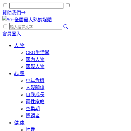
贊助我們
會員登入
人 物
CEO生活學
國內人物
國際人物
心 靈
中年危機
人際關係
自我成長
兩性家庭
空巢期
照顧者
健 康
性愛