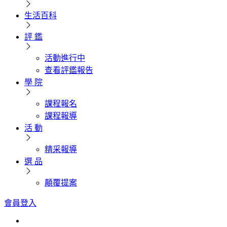
生活百科
評 鑑
活動進行中
查看評鑑報告
學 院
課程報名
課程報導
活 動
精采報導
選 品
顛覆提案
會員登入