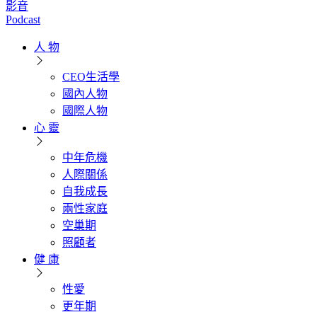
影音
Podcast
人 物
CEO生活學
國內人物
國際人物
心 靈
中年危機
人際關係
自我成長
兩性家庭
空巢期
照顧者
健 康
性愛
更年期