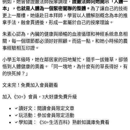
例如，她曾替證嚴法師按摩調理，
證嚴法師向她開示「人體一
本」，也就是人體為一個緊密關聯的整體。
為了讓自己的技術
更上一層樓，她遠赴日本拜師，學習以人體解剖概念為本的推
拿手法，融會貫通後，形成一套屬於自己的按摩理論。
朱素心認為，內臟的健康與順暢的血液循環和神經系統息息相
關，每一個環節都必須好好照顧。而這一點，和她小時候的農
事經驗相互印證。
小學五年級時，她在鄰居家的田地幫忙，隨手一拔雜草，卻領
悟到人體健康的奧義。「同一塊地，為什麼有的草長得好，有
的快死掉？」
文未完！免費加入會員觀看
加入《50+》會員，3大好康免費升級
讀好文：閱讀會員限定文章
玩活動：參加會員限定活動
學知識：《50+生活百科》熟齡知識庫免費看