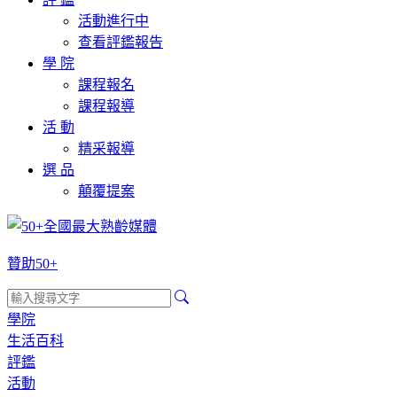
活動進行中
查看評鑑報告
學 院
課程報名
課程報導
活 動
精采報導
選 品
顛覆提案
贊助50+
學院
生活百科
評鑑
活動