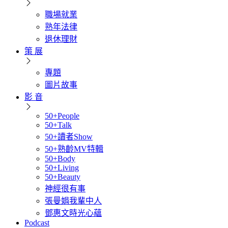
職場就業
熟年法律
退休理財
策 展
專題
圖片故事
影 音
50+People
50+Talk
50+讀者Show
50+熟齡MV特輯
50+Body
50+Living
50+Beauty
神經很有事
張曼娟我輩中人
鄧惠文時光心蘊
Podcast