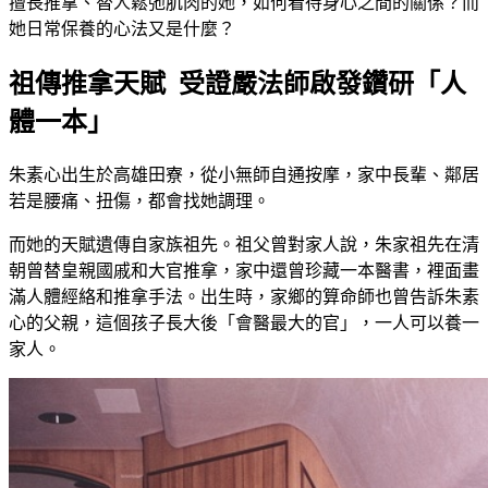
擅長推拿、替人鬆弛肌肉的她，如何看待身心之間的關係？而
她日常保養的心法又是什麼？
祖傳推拿天賦 受證嚴法師啟發鑽研「人
體一本」
朱素心出生於高雄田寮，從小無師自通按摩，家中長輩、鄰居
若是腰痛、扭傷，都會找她調理。
而她的天賦遺傳自家族祖先。祖父曾對家人說，朱家祖先在清
朝曾替皇親國戚和大官推拿，家中還曾珍藏一本醫書，裡面畫
滿人體經絡和推拿手法。出生時，家鄉的算命師也曾告訴朱素
心的父親，這個孩子長大後「會醫最大的官」，一人可以養一
家人。