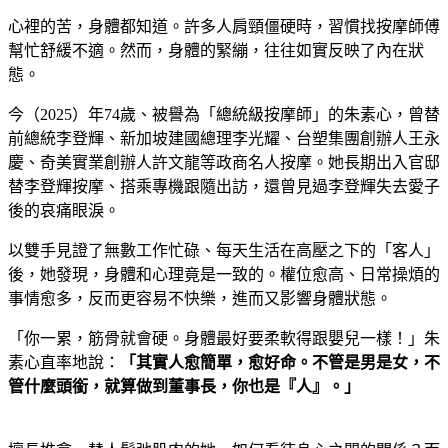
心裡的苦，身體都知道。許多人肩頸僵硬時，習慣找按摩師傅
幫忙舒緩不適。然而，身體的緊繃，往往如實反映了內在狀
態。
今（2025）年74歲、被譽為「總統級按摩師」的朱素心，曾替
前總統李登輝、新加坡建國總理李光耀、台塑集團創辦人王永
慶、奇美實業創辦人許文龍等政商名人按摩。她長期出入官邸
替李登輝按摩、搭乘專機跟隨出訪，還曾見過李登輝失去愛子
後的哀痛眼淚。
以雙手見證了無數工作忙碌、每天生活在高壓之下的「客人」
後，她發現，身體和心理竟是一致的。權位愈高、日常操煩的
事情愈多，反而更容易不快樂，進而又影響身體狀態。
「你一累，筋骨就會硬。身體最好要柔軟得跟嬰兒一樣！」朱
素心直率地說：
「其實人愈簡單，愈好命。不管是男是女，不
管什麼頭銜，就算做到董事長，你也是『人』。」