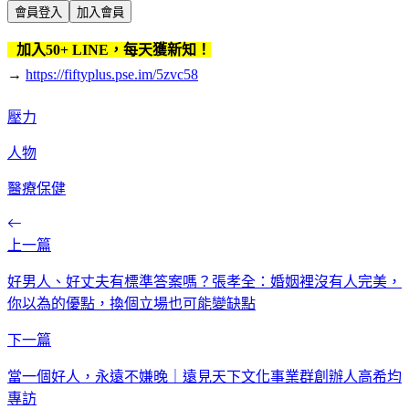
會員登入
加入會員
加入50+ LINE，每天獲新知！
→
https://fiftyplus.pse.im/5zvc58
壓力
人物
醫療保健
上一篇
好男人、好丈夫有標準答案嗎？張孝全：婚姻裡沒有人完美，
你以為的優點，換個立場也可能變缺點
下一篇
當一個好人，永遠不嫌晚｜遠見天下文化事業群創辦人高希均
專訪