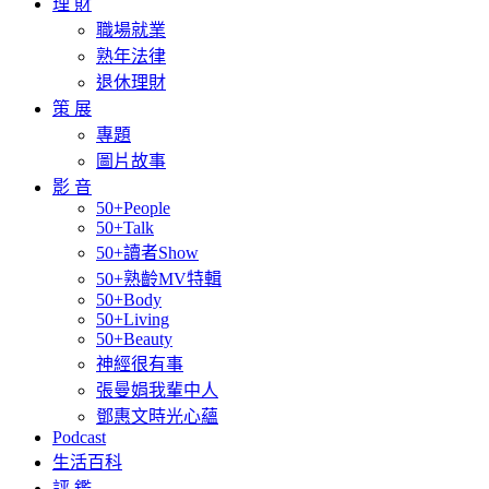
理 財
職場就業
熟年法律
退休理財
策 展
專題
圖片故事
影 音
50+People
50+Talk
50+讀者Show
50+熟齡MV特輯
50+Body
50+Living
50+Beauty
神經很有事
張曼娟我輩中人
鄧惠文時光心蘊
Podcast
生活百科
評 鑑