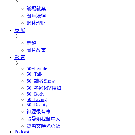
職場就業
熟年法律
退休理財
策 展
專題
圖片故事
影 音
50+People
50+Talk
50+讀者Show
50+熟齡MV特輯
50+Body
50+Living
50+Beauty
神經很有事
張曼娟我輩中人
鄧惠文時光心蘊
Podcast