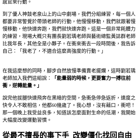
感官來行動。
到了優人神鼓老泉山上的山中劇場，我們分組練習，每一個人
都要非常警覺於帶頭老師的行動，他慢慢移動，我們就跟著慢
慢移動，他快速奔跑，我們就快速奔跑。這是一個非常耗體力
的練習，現場大概只有團長劉若瑀老師與藝術總監黃誌群老師
比我年長，其他全是小夥子。在衝來衝去一段時間後，我告訴
自己：「我老了，不適合這麼高強度的行動。」
在我這麼想的同時，腳步自然放慢準備賣老擺爛，這時劉若瑀
老師加入我們這組說：
「能量弱的時候，更要奮力一搏往前
衝，逆轉能量。」
說完他拔腿快速飛奔在黑暗的空間，急衝急停急返折，速度之
快令人不敢相信，他都60幾歲了。我心想，沒有藉口，衝吧！
那一個晚上我受益良多，知道該怎麼面對生命的低潮，我開始
大幅度改變運動習慣。
從最不擅長的事下手 改變僵化找回自由