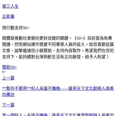
第三人生
正能量
用行動支持50+
媒體是推動社會朝向更好改變的關鍵。《50+》目前皆為免費
閱讀，然而網站運作需要不同專業人員的投入。如您喜歡這篇
文章，誠摯邀請您小額贊助，支持內容製作。希望我們在您的
支持下，能持續對台灣熟齡生活有正向啟發、給予人盼望！
贊助50+
上一篇
**暫存不要用**好人永遠不嫌晚——遠見天下文化創辦人高希
均專訪
下一篇
當一個好人，永遠不嫌晚｜遠見天下文化事業群創辦人高希均