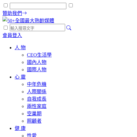
贊助我們
會員登入
人 物
CEO生活學
國內人物
國際人物
心 靈
中年危機
人際關係
自我成長
兩性家庭
空巢期
照顧者
健 康
性愛