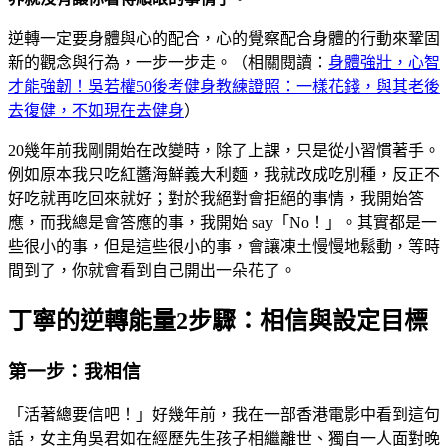
逆轉一定要身體與心的配合，心的覺察配合身體的行動來鞏固
新的觀念與行為，一步一步走。（相關閱讀：
身體強壯，心智
才能強韌！吳若權50後考健身教練證照：一樣花錢，與其老後
去復健，不如現在去健身
）
20幾年前我剛開始在改變時，除了上課，只是從小習慣著手。
例如原本我只吃紅醬海鮮義大利麵，我就改成吃別種，反正不
好吃就再吃回來就好；對於我絕對會拒絕的事情，我開始答
應，而我總是會答應的事，我開始 say「No！」。其實都是一
些很小的事，但是這些很小的事，會讓凍土慢慢地鬆動，等時
間到了，你就會看到自己開出一朵花了。
丁寧的逆轉能量2步驟：相信與設定目標
第一步：我相信
「活著總要信吧！」好幾年前，我在一部香港電影中看到這句
話，女主角吳君如在經歷先生孩子相繼離世、獨自一人面對晚