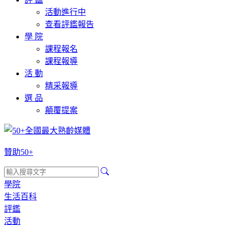
活動進行中
查看評鑑報告
學 院
課程報名
課程報導
活 動
精采報導
選 品
顛覆提案
贊助50+
學院
生活百科
評鑑
活動