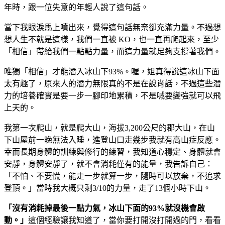
年時，跟一位失意的年輕人說了這句話。
當下我眼淚馬上噴出來，覺得這句話無奈卻充滿力量。不過想
想人生不就是這樣，我們一直被 KO，也一直再爬起來，至少
「相信」帶給我們一點點力量，而這力量就足夠支撐著我們。
唯獨「相信」才能潛入冰山下93%。喔，姐真得說這冰山下面
太有趣了，原來人的潛力無限真的不是在說肖話，不過這些潛
力的培養確實是要一步一腳印地累積，不是喊要變強就可以飛
上天的。
我第一次爬山，就是爬大山，海拔3,200公尺的郡大山，在山
下山屋前一晚無法入睡，進登山口走幾步我就有高山症反應。
幸而長期身體的訓練與修行的練習，我知道心穩定、身體就會
安靜，身體安靜了，就不會消耗僅有的能量，我告訴自己：
「不怕、不要慌，能走一步就算一步，隨時可以放棄，不追求
登頂。」當時我大概只剩3/10的力量，走了13個小時下山。
「沒有消耗掉最後一點力氣，冰山下面的93%
就沒機會啟
動。」
這個經驗讓我知道了，當你要打開沒打開過的門，看看