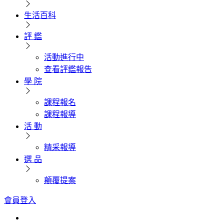
生活百科
評 鑑
活動進行中
查看評鑑報告
學 院
課程報名
課程報導
活 動
精采報導
選 品
顛覆提案
會員登入