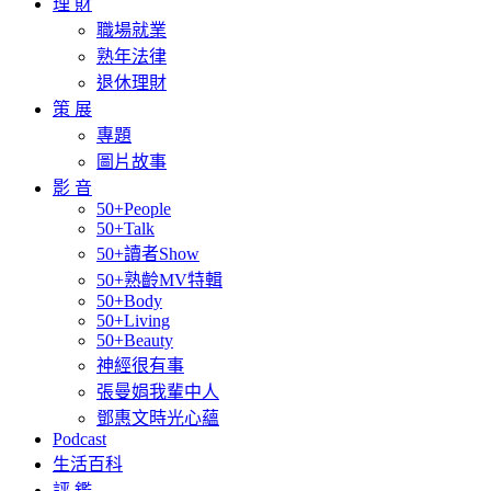
理 財
職場就業
熟年法律
退休理財
策 展
專題
圖片故事
影 音
50+People
50+Talk
50+讀者Show
50+熟齡MV特輯
50+Body
50+Living
50+Beauty
神經很有事
張曼娟我輩中人
鄧惠文時光心蘊
Podcast
生活百科
評 鑑