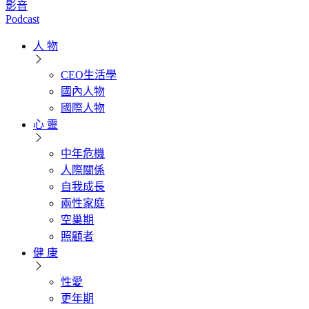
影音
Podcast
人 物
CEO生活學
國內人物
國際人物
心 靈
中年危機
人際關係
自我成長
兩性家庭
空巢期
照顧者
健 康
性愛
更年期