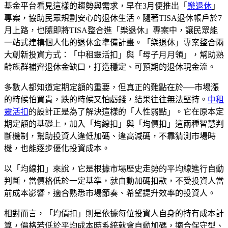
基金平台看見這樣的趨勢與需求，早在3月便推出「
樂退休
」
專案，協助民眾規劃安心的退休生活。隨著TISA退休帳戶於7
月上路，也隨即將TISA整合進「樂退休」專案中，讓民眾能
一站式建構個人化的退休金準備計畫。「樂退休」專案整合兩
大創新投資方式：「中租靈活扣」與「母子月月領」，幫助熟
齡族群補齊退休金缺口，打造穩定、可預期的退休現金流。
多數人都知道定期定額的重要，但真正的難點在於──市場漲
的時候怕買貴，跌的時候又怕虧錢，結果往往無法堅持。
中租
靈活扣
的設計正是為了解決這樣的「人性弱點」。它在原本定
期定額的基礎上，加入「均線扣」與「均價扣」這兩種智慧判
斷機制，幫助投資人逢低加碼、逢高減碼，不靠猜測市場時
機，也能逐步優化投資成本。
以「均線扣」來說，它是根據市場歷史走勢的平均線進行自動
判斷，當價格低於一定基準，就自動加碼扣款，不受投資人當
前成本影響，適合熟悉市場節奏、希望提升效率的投資人。
相對而言，「均價扣」則是依據每位投資人自身的持有成本計
算，價格若低於平均成本時系統就會自動加碼，適合保守型、