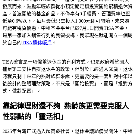
發展而來，鼓勵年輕族群從小額定期定額投資開始累積退休資
產。首波開放的基金商品，不僅享有0手續費、管理費率也壓
低至0.6%以下，每月最低只需投入1,000元即可開始，未來還
可能有稅負優惠。中租基金平台已於7月1日開賣TISA基金，
是第一家加入銷售行列的民營機構，民眾現在就能開立一個屬
於自己的
TISA退休帳戶
。
TISA確實是一項儲蓄退休金的有利方式，也是政府希望國人
補足第三支柱自提退休金的政策，但對於已經邁入50歲、退休
時程只剩十來年的熟齡族群來說，更需要的是一套針對中年以
後設計的整體理財策略，不只是「開始投資」，而是「投對方
式、做對配置」。
靠紀律理財還不夠 熟齡族更需要克服人
性弱點的「靈活扣」
2025年台灣正式邁入超高齡社會，退休金議題備受關注。中租