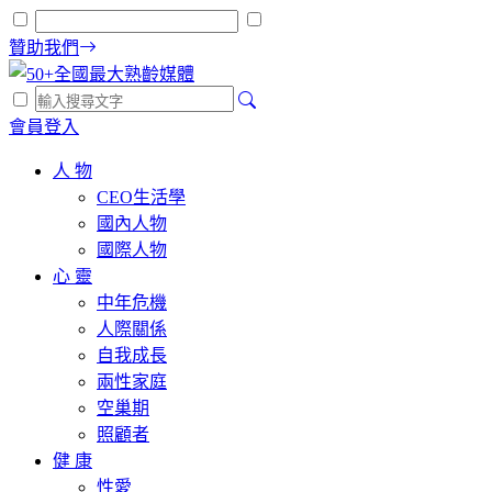
贊助我們
會員登入
人 物
CEO生活學
國內人物
國際人物
心 靈
中年危機
人際關係
自我成長
兩性家庭
空巢期
照顧者
健 康
性愛