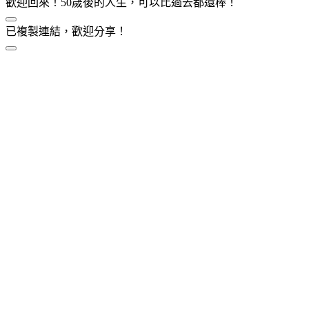
歡迎回來！50歲後的人生，可以比過去都還棒！
已複製連結，歡迎分享！