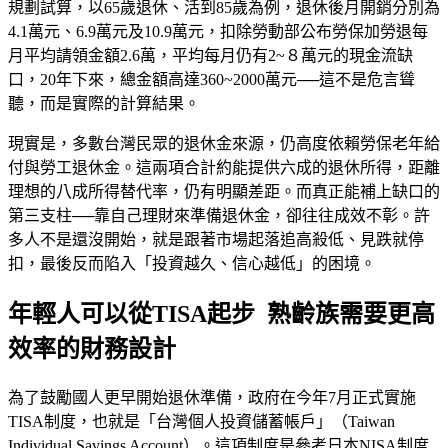
規劃試算，以65歲退休、活到85歲為例，退休後月開銷分別為
4.1萬元、6.9萬元及10.9萬元，扣除勞動部公布勞保加勞退每
月平均請領金額2.6萬，平均每月仍有2~８萬元的現金流缺
口，20年下來，總金額高達360~2000萬元──這不是危言聳
聽，而是實際的計算結果。
現實是，多數台灣民眾的退休金來源，仍高度依賴勞保老年給
付與勞工退休金。這兩項合計約能提供六成的退休所得，距離
理想的八成所得替代率，仍有明顯差距。而真正能補上缺口的
第三支柱──靠自己理財來準備退休金，卻往往成效不彰。許
多人不是還沒開始，就是跟著市場起落追高殺低、見跌就停
扣，最後反而陷入「投資越久、信心越低」的困境。
年輕人可以從TISA起步 熟齡族需要更高
效率的財務設計
為了鼓勵國人更早開始退休準備，政府在今年7月正式實施
TISA制度，也就是「台灣個人投資儲蓄帳戶」（Taiwan
Individual Savings Account）。這項制度是參考日本NISA制度