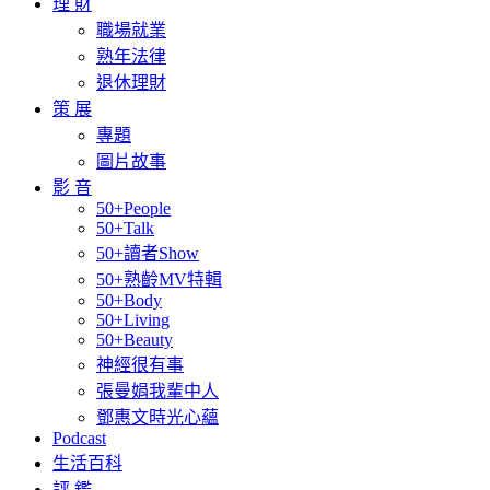
理 財
職場就業
熟年法律
退休理財
策 展
專題
圖片故事
影 音
50+People
50+Talk
50+讀者Show
50+熟齡MV特輯
50+Body
50+Living
50+Beauty
神經很有事
張曼娟我輩中人
鄧惠文時光心蘊
Podcast
生活百科
評 鑑