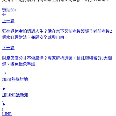
贊助50+
上一篇
狂存退休金怕錯過人生？活在當下又怕老後沒錢？老前老後2
個水缸理財法，兼顧安全感與自由
下一篇
財產怎麼分才不傷感情？專家解析遺囑、信託與特留分3大關
鍵，避免繼承爭議
加FB熱議討論
加LINE獲新知
f
LINE