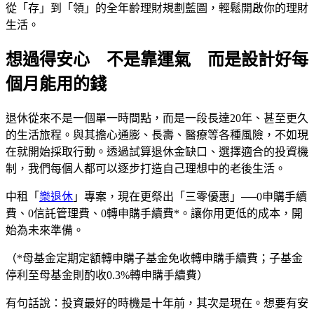
從「存」到「領」的全年齡理財規劃藍圖，輕鬆開啟你的理財
生活。
想過得安心 不是靠運氣 而是設計好每
個月能用的錢
退休從來不是一個單一時間點，而是一段長達20年、甚至更久
的生活旅程。與其擔心通膨、長壽、醫療等各種風險，不如現
在就開始採取行動。透過試算退休金缺口、選擇適合的投資機
制，我們每個人都可以逐步打造自己理想中的老後生活。
中租「
樂退休
」專案，現在更祭出「三零優惠」──0申購手續
費、0信託管理費、0轉申購手續費*。讓你用更低的成本，開
始為未來準備。
（*母基金定期定額轉申購子基金免收轉申購手續費；子基金
停利至母基金則酌收0.3%轉申購手續費）
有句話說：投資最好的時機是十年前，其次是現在。想要有安