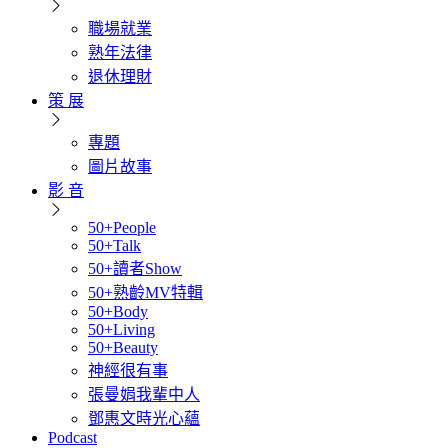
職場就業
熟年法律
退休理財
策 展
專題
圖片故事
影 音
50+People
50+Talk
50+讀者Show
50+熟齡MV特輯
50+Body
50+Living
50+Beauty
神經很有事
張曼娟我輩中人
鄧惠文時光心蘊
Podcast