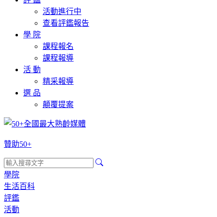
活動進行中
查看評鑑報告
學 院
課程報名
課程報導
活 動
精采報導
選 品
顛覆提案
贊助50+
學院
生活百科
評鑑
活動