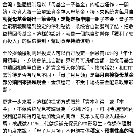
金流，
整體機制是以「母基金＋子基金」的組合運作。一開
始，投資人將一筆單筆資金存入母基金，接下來系統會
每月自
動從母基金轉出一筆金額，定期定額申購一組子基金
。當子基
金累積報酬達到設定的停利點後，系統會自動獲利了結，把收
益轉回母基金。這樣的設計，就像一個能自動幫你「獲利了結
再投入」的循環機制，幫助資產持續滾動。
至於提領機制則是投資人可以自己設定一個最高10%的「年化
提領率」，系統會依此自動計算每月可提領金額，並從母基金
中贖回相應單位數，將資金轉入你的帳戶。換句話說，和ETF
需等待是否有配息不同，「母子月月領」是
每月直接從母基金
部分贖回來提領現金
，金流穩定，不受市場或基金配息政策影
響。
更進一步來看，這樣的提領方式屬於「資本利得」或「本
金」，不像傳統配息被歸類為「股利所得」，可同時避開國內
股利配息所得可能增加稅負的問題，及單次配息收入超過2
萬，被課徵2.11%二代健保補充保費的情形發生。從退休理財
的角度來說，「母子月月領」不但能提供
穩定、預期性高的現