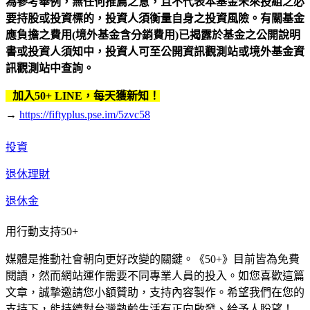
為參考舉例，無任何推薦之意，且不代表本基金未來投組之必
要持股或投資標的，投資人須衡量自身之投資風險。有關基金
應負擔之費用(境外基金含分銷費用)已揭露於基金之公開說明
書或投資人須知中，投資人可至公開資訊觀測站或境外基金資
訊觀測站中查詢。
加入50+ LINE，每天獲新知！
→
https://fiftyplus.pse.im/5zvc58
投資
退休理財
退休金
用行動支持50+
媒體是推動社會朝向更好改變的關鍵。《50+》目前皆為免費
閱讀，然而網站運作需要不同專業人員的投入。如您喜歡這篇
文章，誠摯邀請您小額贊助，支持內容製作。希望我們在您的
支持下，能持續對台灣熟齡生活有正向啟發、給予人盼望！