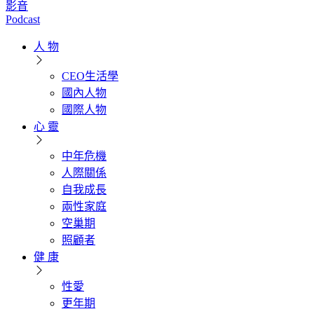
影音
Podcast
人 物
CEO生活學
國內人物
國際人物
心 靈
中年危機
人際關係
自我成長
兩性家庭
空巢期
照顧者
健 康
性愛
更年期