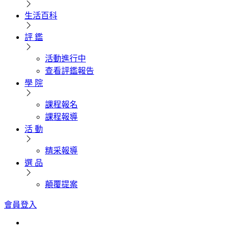
生活百科
評 鑑
活動進行中
查看評鑑報告
學 院
課程報名
課程報導
活 動
精采報導
選 品
顛覆提案
會員登入