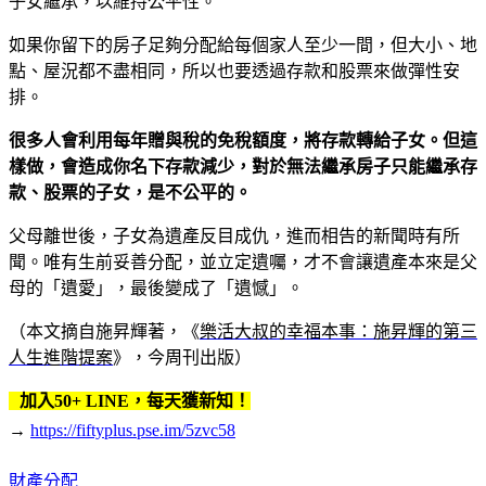
子女繼承，以維持公平性。
如果你留下的房子足夠分配給每個家人至少一間，但大小、地
點、屋況都不盡相同，所以也要透過存款和股票來做彈性安
排。
很多人會利用每年贈與稅的免稅額度，將存款轉給子女。但這
樣做，會造成你名下存款減少，對於無法繼承房子只能繼承存
款、股票的子女，是不公平的。
父母離世後，子女為遺產反目成仇，進而相告的新聞時有所
聞。唯有生前妥善分配，並立定遺囑，才不會讓遺產本來是父
母的「遺愛」，最後變成了「遺憾」。
（本文摘自施昇輝著，《
樂活大叔的幸福本事：施昇輝的第三
人生進階提案
》，今周刊出版）
加入50+ LINE，每天獲新知！
→
https://fiftyplus.pse.im/5zvc58
財產分配