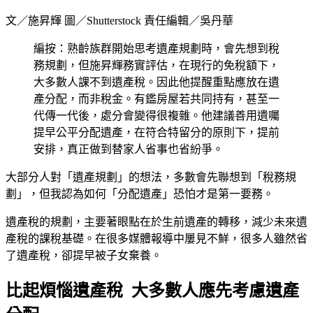
文／施昇輝 圖／Shutterstock 責任編輯／吳丹華
編按：熟齡族群開始思考遺產規劃時，會先想到稅
務規劃，但施昇輝務實評估，在現行的免稅額下，
大多數人課不到遺產稅。因此他提醒重點應放在遺
產分配，而非稅金。有鑑房屋若共同持有，甚至一
代傳一代後，處分會變得很複雜。他建議善用遺囑
提早公平分配遺產，在符合特留分的原則下，提前
安排，真正做到替家人省事也省紛爭。
大部分人對「遺產規劃」的想法，多數會先聯想到「稅務規
劃」，但我認為如何「分配遺產」恐怕才是第一要務。
遺產稅的規劃，主要著眼點在於生前遺產的轉移，減少未來遺
產稅的課稅基礎。在很多媒體報導中屢見不鮮，很多人雖然省
了遺產稅，卻提早被子女棄養。
比起煩惱遺產稅 大多數人應先考慮遺產