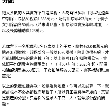
分配
絕大多數的人其實課不到遺產稅，因為有很多項目可以從遺產
中剔除，包括免稅額1,333萬元、配偶扣除額493萬元，每個子
女扣除額各50萬元（若未滿18歲，扣除額還會按年齡增加），
以及喪葬補助費123萬元。
若你留下一名配偶和2名18歲以上的子女，總共有2,049萬元的
遺產無須繳稅，超過部分一般以10％課徵。除非你很有錢，才
可能課到20％的遺產稅（註：以上參考113年扣除額公告，會
依照平均消費者物價調整）。（《50+》註：2025年起，配偶
扣除額調整為553萬元、子女扣除額各56萬元、喪葬補助費138
萬元）
以上的遺產包括存款、股票及房地產。你可以先試算一下，就
或許根本不必為節稅而煩惱了，所以真正要費神考慮的，其實
是遺產的分配。只要你的繼承人不只一人，就牽涉分配的問
題。