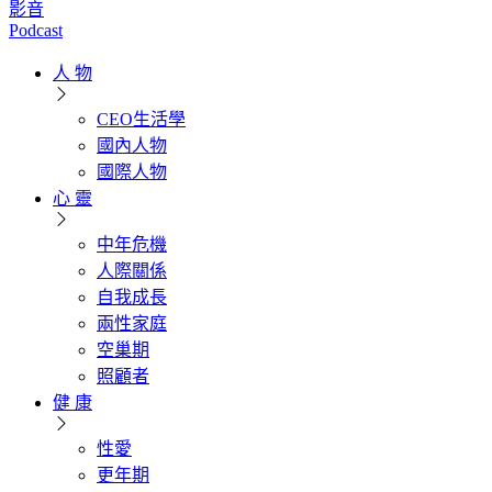
影音
Podcast
人 物
CEO生活學
國內人物
國際人物
心 靈
中年危機
人際關係
自我成長
兩性家庭
空巢期
照顧者
健 康
性愛
更年期