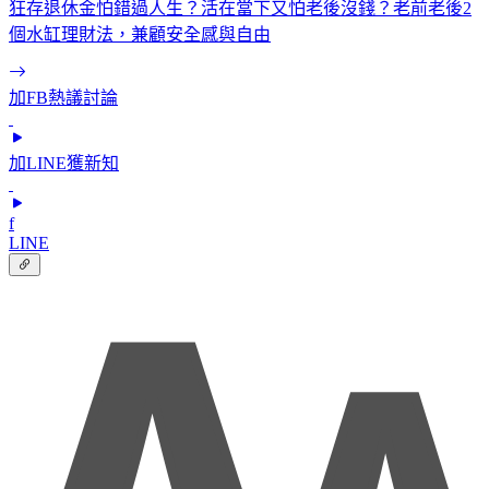
狂存退休金怕錯過人生？活在當下又怕老後沒錢？老前老後2
個水缸理財法，兼顧安全感與自由
加FB熱議討論
加LINE獲新知
f
LINE