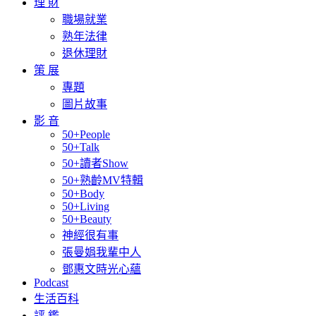
理 財
職場就業
熟年法律
退休理財
策 展
專題
圖片故事
影 音
50+People
50+Talk
50+讀者Show
50+熟齡MV特輯
50+Body
50+Living
50+Beauty
神經很有事
張曼娟我輩中人
鄧惠文時光心蘊
Podcast
生活百科
評 鑑