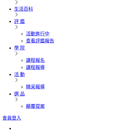
生活百科
評 鑑
活動進行中
查看評鑑報告
學 院
課程報名
課程報導
活 動
精采報導
選 品
顛覆提案
會員登入