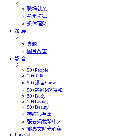
職場就業
熟年法律
退休理財
策 展
專題
圖片故事
影 音
50+People
50+Talk
50+讀者Show
50+熟齡MV特輯
50+Body
50+Living
50+Beauty
神經很有事
張曼娟我輩中人
鄧惠文時光心蘊
Podcast