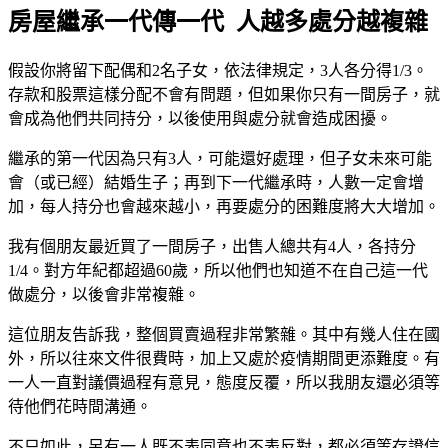
房屋繼承一代傳一代 人越多處分越複雜
假設你將留下配偶和2名子女，依法律規定，3人各分得1/3。
存款和股票這樣分配不會有問題，但如果你只有一間房子，就
會成為他們共同持分，以後使用與處分就會造成困擾。
繼承的第一代因為只有3人，可能還好處理，但子女未來可能
會（或已經）結婚生子；再到下一代繼承時，人數一定會增
加，每人持分也會越來越小，再要處分的困難度將大大增加。
我有個朋友最近買了一間房子，出售人總共有4人，各持分
1/4。對方年紀都超過60歲，所以他們也知道不在自己這一代
做處分，以後會非常複雜。
這位朋友告訴我，整個買賣過程非常繁雜。其中有幾人住在國
外，所以往來文件很費時，加上又處於疫情期間更添難度。有
一人一直對議價過程有意見，態度反覆，所以我朋友還必須等
待他們花時間溝通。
不只如此，另有一人既不表同意也不表反對，都必須等存證信