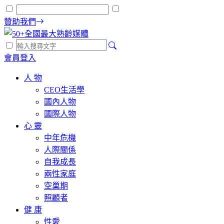
贊助我們
會員登入
人 物
CEO生活學
國內人物
國際人物
心 靈
中年危機
人際關係
自我成長
兩性家庭
空巢期
照顧者
健 康
性愛