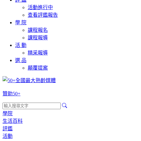
活動進行中
查看評鑑報告
學 院
課程報名
課程報導
活 動
精采報導
選 品
顛覆提案
贊助50+
學院
生活百科
評鑑
活動