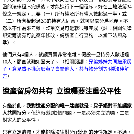
函的法律程序完備後，才能進行下一個程序。好在土地法第34
條之一規定，只要（一）所有權及所有權人數超過一半，或
（二）所有權超過2/3的持有人同意，就可以處分房地產。不
然以不作為來刁難，整筆交易可能就很難完成（註：相關法律
規定爾後有可能逐年修改，請讀者自行查詢，以當下法規為
準）。
他們只有4個人，就讓買賣非常複雜。假設一旦持分人數超過
10人，簡直就難如登天了。（相關閱讀：
兄弟姊妹共同繼承房
子，意見喬不攏怎麼辦？賣給他人、共有物分割等4種法律解
方
）
遺產留房勿共有 立遺囑要注重公平性
有鑑於此，
我對遺產分配的唯一建議就是：房子絕對不能讓家
人共同持分
。但這時碰到2個問題，一是必須先立遺囑，二是
對家人的公平性。
只有立定遺囑，才能排除法律對分配比例的硬性規定。不過，