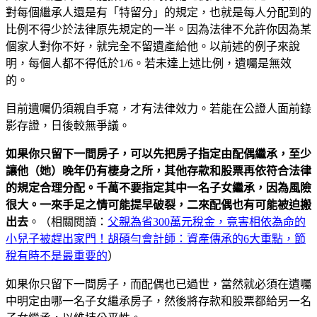
對每個繼承人還是有「特留分」的規定，也就是每人分配到的
比例不得少於法律原先規定的一半。因為法律不允許你因為某
個家人對你不好，就完全不留遺產給他。以前述的例子來說
明，每個人都不得低於1/6。若未達上述比例，遺囑是無效
的。
目前遺囑仍須親自手寫，才有法律效力。若能在公證人面前錄
影存證，日後較無爭議。
如果你只留下一間房子，可以先把房子指定由配偶繼承，至少
讓他（她）晚年仍有棲身之所，其他存款和股票再依符合法律
的規定合理分配。千萬不要指定其中一名子女繼承，因為風險
很大。一來手足之情可能提早破裂，二來配偶也有可能被迫搬
出去
。（相關閱讀：
父親為省300萬元稅金，竟害相依為命的
小兒子被趕出家門！胡碩勻會計師：資產傳承的6大重點，節
稅有時不是最重要的
）
如果你只留下一間房子，而配偶也已過世，當然就必須在遺囑
中明定由哪一名子女繼承房子，然後將存款和股票都給另一名