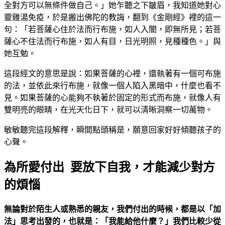
全對方可以無條件做自己。」她乍聽之下皺眉，我知道她對心
靈雞湯免疫，於是搬出佛陀的教誨，翻到《金剛經》裡的這一
句：「若菩薩心住於法而行布施，如人入闇，即無所見；若菩
薩心不住法而行布施，如人有目，日光明照，見種種色。」與
她互勉。
這段經文的意思是說：如果菩薩的心裡，還執著有一個可布施
的法，並依此來行布施，就像一個人陷入黑暗中，什麼也看不
見。如果菩薩的心能夠不執著於固定的形式而布施，就像人有
雙明亮的眼睛，在光天化日下，就可以清晰洞察一切萬物。
敏敏聽完這段解釋，瞬間點頭稱是，願意回家好好傾聽孩子的
心聲。
為所愛付出 要放下自我，才能減少對方
的煩惱
無論對於陌生人或熟悉的親友，我們付出的時候，都是以「加
法」思考出發的，也就是：「我能給他什麼？」我們比較少從