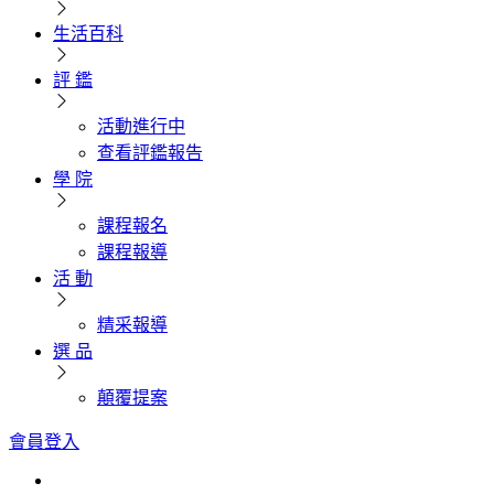
生活百科
評 鑑
活動進行中
查看評鑑報告
學 院
課程報名
課程報導
活 動
精采報導
選 品
顛覆提案
會員登入