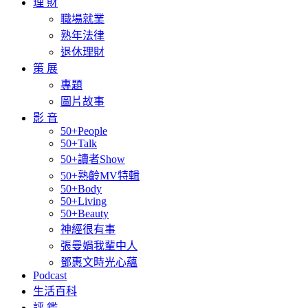
理 財
職場就業
熟年法律
退休理財
策 展
專題
圖片故事
影 音
50+People
50+Talk
50+讀者Show
50+熟齡MV特輯
50+Body
50+Living
50+Beauty
神經很有事
張曼娟我輩中人
鄧惠文時光心蘊
Podcast
生活百科
評 鑑