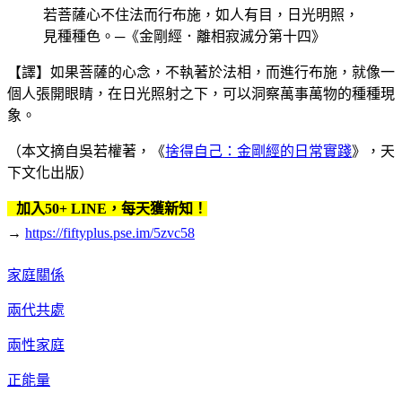
若菩薩心不住法而行布施，如人有目，日光明照，
見種種色。─《金剛經．離相寂滅分第十四》
【譯】如果菩薩的心念，不執著於法相，而進行布施，就像一
個人張開眼睛，在日光照射之下，可以洞察萬事萬物的種種現
象。
（本文摘自吳若權著，《
捨得自己：金剛經的日常實踐
》，天
下文化出版）
加入50+ LINE，每天獲新知！
→
https://fiftyplus.pse.im/5zvc58
家庭關係
兩代共處
兩性家庭
正能量