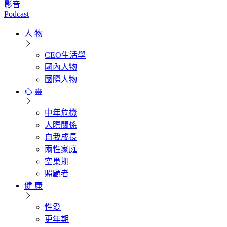
影音
Podcast
人 物
CEO生活學
國內人物
國際人物
心 靈
中年危機
人際關係
自我成長
兩性家庭
空巢期
照顧者
健 康
性愛
更年期