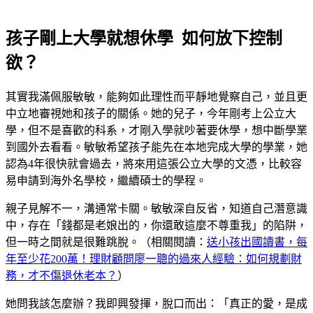
孩子剛上大學就想休學 如何放下控制
欲？
其實我滿佩服敏敏，能夠如此理性而平靜地覺察自己，並且更
中立地審視她和孩子的關係。她的兒子，今年剛考上公立大
學，但不是喜歡的科系，才剛入學就吵著要休學，想中斷學業
到國外去看看。敏敏希望孩子能先在本地完成大學的學業，她
認為4年很快就會過去，將來用這張公立大學的文憑，比較容
易申請到海外名學校，繼續碩士的學程。
親子見解不一，溝通常卡關。敏敏深自反省，知道自己潛意識
中，存在「錢都是老娘出的，你還敢這麼不尊重我」的陷阱，
但一時之間就是很難跳脫。（相關閱讀：
送小孩出國讀書，每
年至少花200萬！理財顧問廖一聰的過來人經驗：如何規劃財
務，才不傷退休老本？
）
她問我該怎麼辦？我即興發揮，脫口而出：「真正的愛，是成