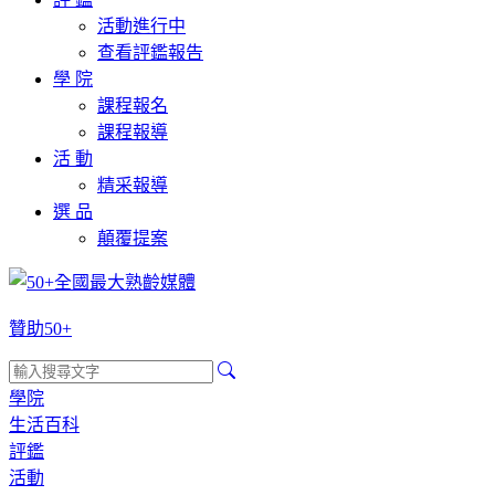
活動進行中
查看評鑑報告
學 院
課程報名
課程報導
活 動
精采報導
選 品
顛覆提案
贊助50+
學院
生活百科
評鑑
活動