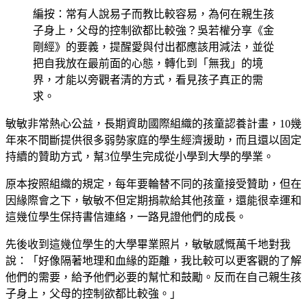
編按：常有人說易子而教比較容易，為何在親生孩
子身上，父母的控制欲都比較強？吳若權分享《金
剛經》的要義，提醒愛與付出都應該用減法，並從
把自我放在最前面的心態，轉化到「無我」的境
界，才能以旁觀者清的方式，看見孩子真正的需
求。
敏敏非常熱心公益，長期資助國際組織的孩童認養計畫，10幾
年來不間斷提供很多弱勢家庭的學生經濟援助，而且還以固定
持續的贊助方式，幫3位學生完成從小學到大學的學業。
原本按照組織的規定，每年要輪替不同的孩童接受贊助，但在
因緣際會之下，敏敏不但定期捐款給其他孩童，還能很幸運和
這幾位學生保持書信連絡，一路見證他們的成長。
先後收到這幾位學生的大學畢業照片，敏敏感慨萬千地對我
說：「好像隔著地理和血緣的距離，我比較可以更客觀的了解
他們的需要，給予他們必要的幫忙和鼓勵。反而在自己親生孩
子身上，父母的控制欲都比較強。」