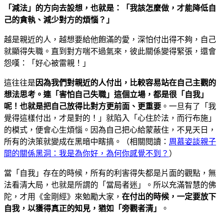
「減法」的方向去設想，也就是：「我該怎麼做，才能降低自
己的貪執、減少對方的煩惱？」
越是親近的人，越想要給他飽滿的愛，深怕付出得不夠，自己
就顯得失職。直到對方喘不過氣來，彼此關係變得緊張，還會
怨嘆：「好心被雷親！」
這往往是
因為我們對親近的人付出，比較容易站在自己主觀的
想法思考。連「害怕自己失職」這個立場，都是很「自我」
呢！也就是把自己放得比對方更前面、更重要
。一旦有了「我
覺得這樣付出，才是對的！」就陷入「心住於法，而行布施」
的模式，便會心生煩惱。因為自己把心給蒙蔽住，不見天日，
所有的決策就變成在黑暗中瞎搞。（相關閱讀：
周慕姿談親子
間的關係黑洞：我是為你好，為何你感覺不到？
）
當「自我」存在的時候，所有的利害得失都是片面的觀點，無
法看清大局，也就是所謂的「當局者迷」。所以充滿智慧的佛
陀，才用《金剛經》來勉勵大家，
在付出的時候，一定要放下
自我，以獲得真正的知見，猶如「旁觀者清」
。