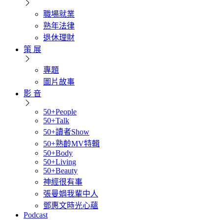
職場就業
熟年法律
退休理財
策 展
專題
圖片故事
影 音
50+People
50+Talk
50+讀者Show
50+熟齡MV特輯
50+Body
50+Living
50+Beauty
神經很有事
張曼娟我輩中人
鄧惠文時光心蘊
Podcast