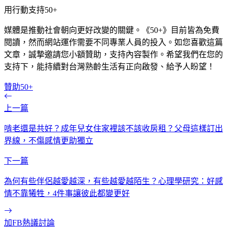
用行動支持50+
媒體是推動社會朝向更好改變的關鍵。《50+》目前皆為免費
閱讀，然而網站運作需要不同專業人員的投入。如您喜歡這篇
文章，誠摯邀請您小額贊助，支持內容製作。希望我們在您的
支持下，能持續對台灣熟齡生活有正向啟發、給予人盼望！
贊助50+
上一篇
啃老還是共好？成年兒女住家裡該不該收房租？父母這樣訂出
界線，不傷感情更助獨立
下一篇
為何有些伴侶越愛越深，有些越愛越陌生？心理學研究：好感
情不靠犧牲，4件事讓彼此都變更好
加FB熱議討論