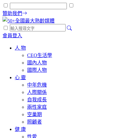
贊助我們
會員登入
人 物
CEO生活學
國內人物
國際人物
心 靈
中年危機
人際關係
自我成長
兩性家庭
空巢期
照顧者
健 康
性愛