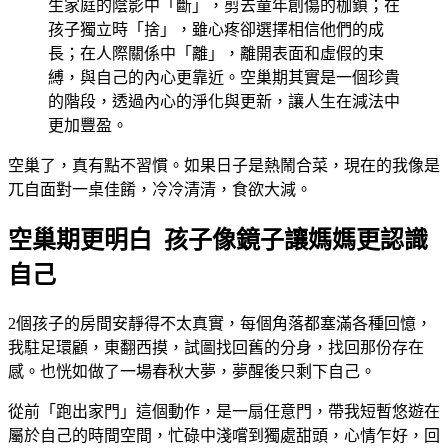
生家庭的陰影中「斷」，剪去童年創傷的枷鎖；在
孩子獨立時「捨」，雖心疼卻選擇相信他們的成
長；在人際關係中「離」，離開表面和虛假的束
縛，與自己的內心更靠近。空巢期其實是一個珍貴
的階段，透過內心的淨化與更新，讓人生在減法中
更加豐盈。
空巢了，真有點不習慣。如果日子是熱鬧合菜，現在的我像是
兀自面對一桌佳餚，冷冷清清，食欲大減。
空巢期更明白 孩子像鏡子讓媽媽更認識
自己
2個孩子的房間安靜得不太真實，每個角落都塞滿各種回憶，
我駐足環顧，東翻西摸，試圖找回舊的分身，找回那份存在
感。也恍如做了一場春秋大夢，夢醒後只剩下自己。
從前「跑出家門」這個動作，是一扇任意門，帶我短暫悠遊在
屬於自己的時間空間，忙碌中淺嚐到獨處甜頭，心情乍好，回