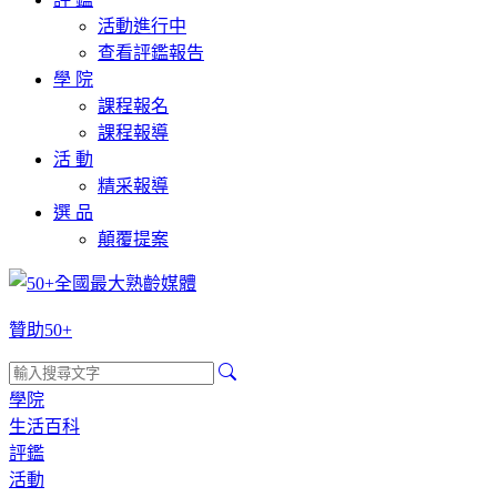
活動進行中
查看評鑑報告
學 院
課程報名
課程報導
活 動
精采報導
選 品
顛覆提案
贊助50+
學院
生活百科
評鑑
活動