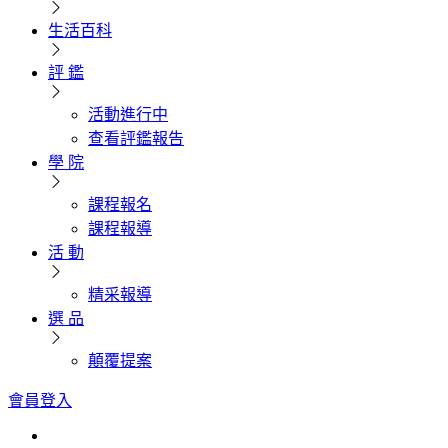
生活百科
評 鑑
活動進行中
查看評鑑報告
學 院
課程報名
課程報導
活 動
精采報導
選 品
顛覆提案
會員登入