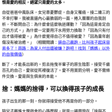
恨是愛的相反，絕望只是愛的太多
。
自從爸爸中風臥床，女兒患憂鬱症，自身又罹癌，接二連三的
不幸打擊，我被直逼內心最脆弱的一面，捲入層層的自我剖
析，不斷問自己：為什麼會這麼執迷運動？「因為這是肯定自
己的方式。」為什麼一定要用汗水用勞力換取？「因為只有付
出才值得被愛。」為什麼覺得自己不值得被愛？「因為童年創
傷沒有被治癒。」（相關閱讀：
逼自己晨跑，比叫孩子起床容
易多了！雨路：為家人付出還被嫌？跑吧！找到「媽媽」以外
的自我價值
）
斷了，才能長出新的。剪去拖曳半輩子的原生陰影，接受千瘡
百孔的自己，愛就從死裡復活了。愛不用賞罰分明，愛不需條
件交換，愛是與生俱來的本能。
捨：媽媽的捨得，可以換得孩子的成長
孩子出生的那一刻，你就得接受他不再是你的一部分。
陪兒子搬進大學宿舍的心路歷程，就是一場周旋在「捨與不