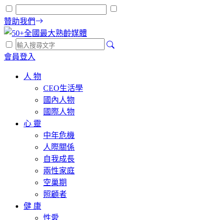
贊助我們
會員登入
人 物
CEO生活學
國內人物
國際人物
心 靈
中年危機
人際關係
自我成長
兩性家庭
空巢期
照顧者
健 康
性愛