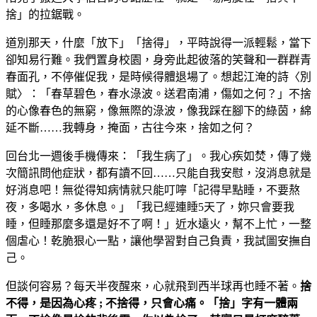
捨」的拉鋸戰。
道別那天，什麼「放下」「捨得」，平時說得一派輕鬆，當下
卻知易行難。我們置身校園，身旁此起彼落的笑聲和一群群青
春面孔，不停催促我，是時候得體退場了。想起江淹的詩〈別
賦〉：「春草碧色，春水淥波。送君南浦，傷如之何？」不捨
的心像春色的無窮，像無際的淥波，像我踩在腳下的綠茵，綿
延不斷……我轉身，掩面，古往今來，捨如之何？
回台北一週後手機傳來：「我生病了」。我心疾如焚，傳了幾
次簡訊問他症狀，都有讀不回……只能自我安慰，沒消息就是
好消息吧！無從得知病情就只能叮嚀「記得早點睡，不要熬
夜，多喝水，多休息。」「我已經連睡5天了，妳只會要我
睡，但睡那麼多還是好不了啊！」近水遠火，幫不上忙，一整
個虐心！乾脆狠心一點，讓他學習對自己負責，我試圖安撫自
己。
但談何容易？每天半夜醒來，心就飛到西半球再也睡不著。
捨
不得，是因為心疼
;
不捨得，只會心痛。「捨」字有一體兩