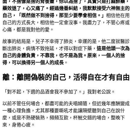
面，不捨像是捨的背後靈，你以為捨了，其實只是打麻醉藥，
藥效退了，心又痛了。經過幾番糾結，我默默接受六神無主的
自己，「既然做不到捨得，那至少要學會相信。」
相信他在用
自己的方式長大，相信他一定會沒事。我盡力了，不管心疼或
心痛，都是我對他的愛。
故事的結局是，兒子不幸得了肺炎，幸運的是，他二度就醫診
斷出肺炎，病情不致拖延，才得以對症下藥，
這是他頭一次為
自己的身體負責，不靠我，也不是為我。原來，一個人的捨
得，可以換得另一個人的成長
。
離：離開偽裝的自己，活得自在才有自由
「對不起，下週的品酒會我不參加了。」我對老公說。
以前不管任何場合，都盡可能的夫唱婦隨，但近幾年應酬變成
一種心理負擔，尤其那種要嘶吼才能讓隔壁聽到自己在說什
麼，或是不熟硬裝熟，頻頻互飲，杯觥交錯的場合，整晚下
來，身倦心疲。