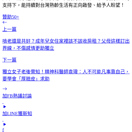
支持下，能持續對台灣熟齡生活有正向啟發、給予人盼望！
贊助50+
上一篇
啃老還是共好？成年兒女住家裡該不該收房租？父母這樣訂出
界線，不傷感情更助獨立
下一篇
獨立女子老後需知！精神科醫師袁瑋：人不可能凡事靠自己，
要學會「厚臉皮」求助
加FB熱議討論
加LINE獲新知
f