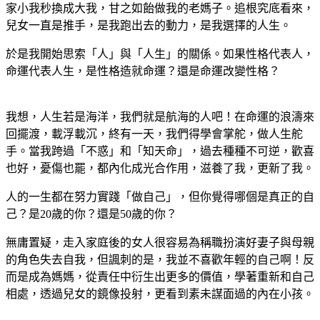
家小我秒換成大我，甘之如飴做我的老媽子。追根究底看來，
兒女一直是推手，是我跑出去的動力，是我選擇的人生。
於是我開始思索「人」與「人生」的關係。如果性格代表人，
命運代表人生，是性格造就命運？還是命運改變性格？
我想，人生若是海洋，我們就是航海的人吧！在命運的浪濤來
回擺渡，載浮載沉，終有一天，我們得學會掌舵，做人生舵
手。當我跨過「不惑」和「知天命」，過去種種不可逆，歡喜
也好，憂傷也罷，都內化成光合作用，滋養了我，更新了我。
人的一生都在努力實踐「做自己」，但你覺得哪個是真正的自
己？是20歲的你？還是50歲的你？
無庸置疑，走入家庭後的女人很容易為稱職扮演好妻子與母親
的角色失去自我，但諷刺的是，我並不喜歡年輕的自己啊！反
而是成為媽媽，從責任中衍生出更多的價值，學著重新和自己
相處，透過兒女的鏡像投射，更看到素未謀面過的內在小孩。