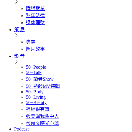
職場就業
熟年法律
退休理財
策 展
專題
圖片故事
影 音
50+People
50+Talk
50+讀者Show
50+熟齡MV特輯
50+Body
50+Living
50+Beauty
神經很有事
張曼娟我輩中人
鄧惠文時光心蘊
Podcast