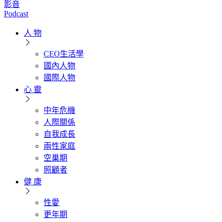
影音
Podcast
人 物
CEO生活學
國內人物
國際人物
心 靈
中年危機
人際關係
自我成長
兩性家庭
空巢期
照顧者
健 康
性愛
更年期