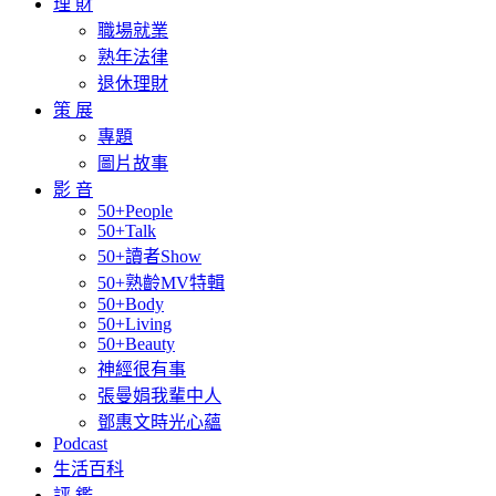
理 財
職場就業
熟年法律
退休理財
策 展
專題
圖片故事
影 音
50+People
50+Talk
50+讀者Show
50+熟齡MV特輯
50+Body
50+Living
50+Beauty
神經很有事
張曼娟我輩中人
鄧惠文時光心蘊
Podcast
生活百科
評 鑑