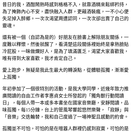
昔日的我，酒酣鬧熱時感到格格不入，就靠酒精來鬆綁矜持，
為了掩飾內心不安，盡快融入人群，更藉酒裝瘋，一不小心便
失足掉入醉鄉。一次次渴望周遭認同，一次次卻出賣了自己的
靈魂。
還有被一個（自認為是的）好朋友在臉書上解除朋友關係，一
度難以釋懷，然後就醒了，看清楚這段關係裡始終是拿熱臉貼
冷屁股，一昧做爛好人，是為了填滿匱乏，渴望大家喜歡我，
唯有得到大家喜歡，我才肯定自己。
愛上跑步，無疑是我此生最大的轉淚點，從體驗孤獨，漸漸愛
上孤獨。
年初參加了一個很特別的活動，是我大學同學，近幾年致力推
廣閱讀的自由工作者李惠貞女士所發起的「獨角獸行動閱讀
日」，每個人帶一本或多本書坐在國家音樂廳，安靜閱讀，品
味孤獨，每15分鐘，台上的管風琴響起悠然樂聲，「寂靜」與
「音樂」交迭輪替，我和自己度過了一場神聖且感動的約會。
孤獨並不可怕，可怕的是在喧囂人群裡仍感到寂寞，可怕的是