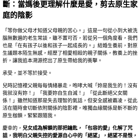
斷：當媽後更理解什麼是愛，剪去原生家
庭的陰影
「等你做父母才知道父母親的苦心。」這是一句從小到大被洗
腦無數遍的老生常談，雖不置可否，若從另一個角度看，我們
也是「在有孩子以後和孩子一起成長的。」結婚生養前，對原
生議題本陌生無感，經歷了相愛相殺的親子關係，教養上的挫
折，讓我追本溯源挖出了原生帶給我的衝擊。
承受，並不等於接受。
兒時記憶裡父親每每情緒暴走，咆哮大喊「妳是我生的！沒有
我就沒有妳！」「我要妳自生自滅！」「從此斷絕父女關
係！」雖然知道那是失去理智的氣話，但安全感被霸凌，從此
活在隨時會切斷依附關係的陰影裡，唯獨血緣關係是斬不斷的
原生枷鎖，緊緊跟隨我。
慶幸的，
兒女成為解鎖的那把鑰匙，「包容的愛」化解了咒
詛，我明白父親失控的愛源自心中的「絕望」，絕望不是恨，