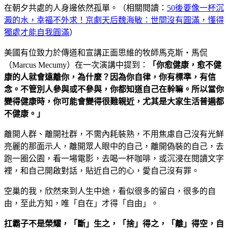
在朝夕共處的人身邊依然孤單。（相關閱讀：
50後要像一杯沉
澱的水，幸福不外求！京劇天后魏海敏：世間沒有圓滿，懂得
獨處才能自我圓滿
）
美國有位致力於傳道和宣講正面思維的牧師馬克斯‧馬侃
（Marcus Mecumy）在一次演講中提到：
「你愈健康，愈不健
康的人就會遠離你，為什麼？因為你自律，你有標準，有信
念。不管別人參與或不參與，你都知道自己在幹嘛。所以當你
變得健康時，你可能會變得很難親近，尤其是大家生活普遍都
不健康。」
離開人群、離開社群，不需內耗裝熟，不用焦慮自己沒有光鮮
亮麗的那面示人，離開眾人眼中的自己，離開偽裝的自己，去
跑一圈公園，看一場電影，去喝一杯咖啡，或沉浸在閱讀文字
裡，和自己開啟對話，貼近自己的心，愛自己沒有罪。
空巢的我，欣然來到人生中途，看似很多的留白，很多的自
由，至此方知，唯「自在」才得「自由」。
扛霸子不是榮耀，「斷」生之，「捨」得之，「離」得空，自