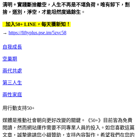
清明。實踐斷捨離空，人生不再是不堪負荷。唯有卸下，割
捨，道別，淨空，才能坦然度過餘生
。
加入50+ LINE，每天獲新知！
→
https://fiftyplus.pse.im/5zvc58
自我成長
空巢期
兩代共處
第三人生
兩性家庭
用行動支持50+
媒體是推動社會朝向更好改變的關鍵。《50+》目前皆為免費
閱讀，然而網站運作需要不同專業人員的投入。如您喜歡這篇
文章，誠摯邀請您小額贊助，支持內容製作。希望我們在您的