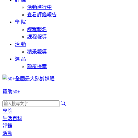
活動進行中
查看評鑑報告
學 院
課程報名
課程報導
活 動
精采報導
選 品
顛覆提案
贊助50+
學院
生活百科
評鑑
活動