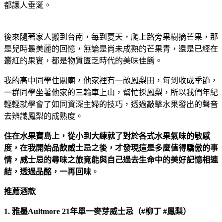
都讓人垂涎。
後來隨著家人搬到台南，每到夏天，爬上路旁果樹摘芒果，那
是兒時最美麗的回憶，無論是尚未成熟的芒果青，還是已經在
叢紅的果實，都是物質匱乏時代的美味佳餚。
我的高中同學住關廟，他家裡有一畝鳳梨田，每到收成季節，
一群同學坐著他家的三輪車上山，幫忙採鳳梨，所以我們年紀
輕輕就學會了如同資深主婦的技巧，透過敲擊水果發出的聲音
去辨識鳳梨的成熟度。
住在水果寶島上，從小到大練就了對於各式水果氣味的敏感
度，在我開始品飲威士忌之後，才發現這是多麼值得驕傲的事
情，威士忌的尋味之旅竟能與自己過去生命中的美好記憶相連
結，透過品酩，一再回味
。
推薦酒款
1. 雅墨Aultmore 21年單一麥芽威士忌（#柳丁 #鳳梨）