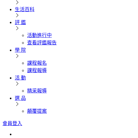
生活百科
評 鑑
活動進行中
查看評鑑報告
學 院
課程報名
課程報導
活 動
精采報導
選 品
顛覆提案
會員登入