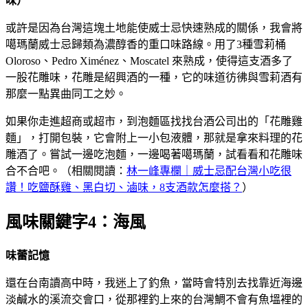
味）
或許是因為台灣這塊土地能使威士忌快速熟成的關係，我會將
噶瑪蘭威士忌歸類為濃醇香的重口味路線。用了3種雪莉桶
Oloroso、Pedro Ximénez、Moscatel 來熟成，使得這支酒多了
一股花雕味，花雕是紹興酒的一種，它的味道彷彿與雪莉酒有
那麼一點異曲同工之妙。
如果你走進超商或超市，到泡麵區找找台酒公司出的「花雕雞
麵」，打開包裝，它會附上一小包液體，那就是拿來料理的花
雕酒了。嘗試一邊吃泡麵，一邊喝著噶瑪蘭，試看看和花雕味
合不合吧。（相關閱讀：
林一峰專欄｜威士忌配台灣小吃很
讚！吃鹽酥雞、黑白切、滷味，8支酒款怎麼搭？
）
風味關鍵字4：海風
味蕾記憶
還在台南讀高中時，我迷上了釣魚，當時會特別去找靠近海邊
淡鹹水的溪流交會口，從那裡釣上來的台灣鯛不會有魚塭裡的