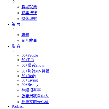
職場就業
熟年法律
退休理財
策 展
專題
圖片故事
影 音
50+People
50+Talk
50+讀者Show
50+熟齡MV特輯
50+Body
50+Living
50+Beauty
神經很有事
張曼娟我輩中人
鄧惠文時光心蘊
Podcast