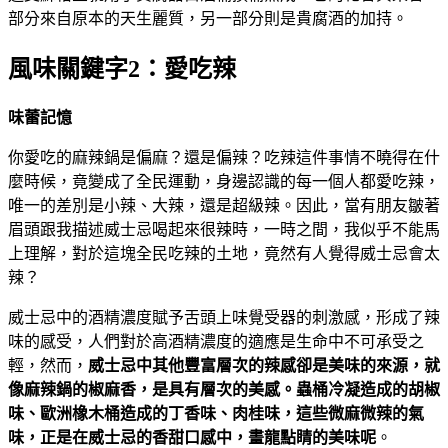
部分來自原本的天生麗質，另一部分則是貴腐酒的加持。
風味關鍵字2：愛吃辣
味蕾記憶
你愛吃的麻辣鍋是偏麻？還是偏辣？吃辣這件事情不曉得在什
麼時候，竟變成了全民運動，身邊認識的每一個人都愛吃辣，
唯一的差別是小辣、大辣，還是超級辣。因此，當有朋友皺著
眉頭跟我描述威士忌喝起來很辣時，一時之間，我似乎不能馬
上理解，對於這塊全民吃辣的土地，竟然有人覺得威士忌會太
辣？
威士忌中的酒精濃度賦予舌頭上味覺受器的刺激感，形成了辣
味的感受，人們對於高酒精濃度的適應是生命中不可承受之
輕，然而，
威士忌中其他豐富層次的辣感卻是美味的來源，就
像麻辣鍋的椒麻香，是具有層次的美感。蟲桶冷凝造成的胡椒
味、歐洲橡木桶造成的丁香味、肉桂味，這些微麻微辣的氣
味，正是在威士忌的香甜口感中，畫龍點睛的美味呢
。