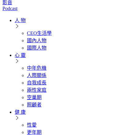
影音
Podcast
人 物
CEO生活學
國內人物
國際人物
心 靈
中年危機
人際關係
自我成長
兩性家庭
空巢期
照顧者
健 康
性愛
更年期