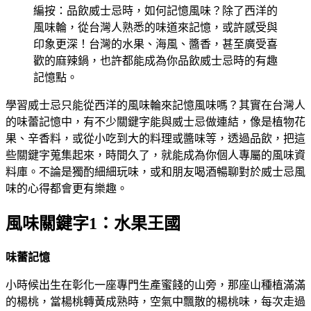
編按：品飲威士忌時，如何記憶風味？除了西洋的
風味輪，從台灣人熟悉的味道來記憶，或許感受與
印象更深！台灣的水果、海風、醬香，甚至廣受喜
歡的麻辣鍋，也許都能成為你品飲威士忌時的有趣
記憶點。
學習威士忌只能從西洋的風味輪來記憶風味嗎？其實在台灣人
的味蕾記憶中，有不少關鍵字能與威士忌做連結，像是植物花
果、辛香料，或從小吃到大的料理或醬味等，透過品飲，把這
些關鍵字蒐集起來，時間久了，就能成為你個人專屬的風味資
料庫。不論是獨酌細細玩味，或和朋友喝酒暢聊對於威士忌風
味的心得都會更有樂趣。
風味關鍵字1：水果王國
味蕾記憶
小時候出生在彰化一座專門生產蜜餞的山旁，那座山種植滿滿
的楊桃，當楊桃轉黃成熟時，空氣中飄散的楊桃味，每次走過