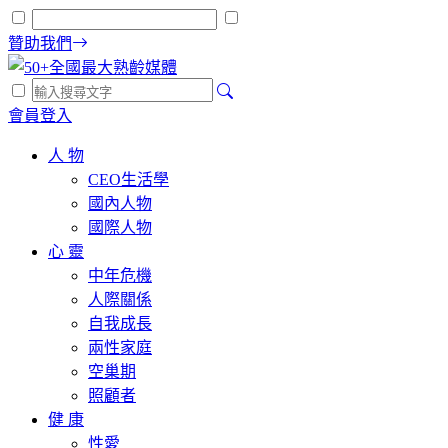
贊助我們
會員登入
人 物
CEO生活學
國內人物
國際人物
心 靈
中年危機
人際關係
自我成長
兩性家庭
空巢期
照顧者
健 康
性愛