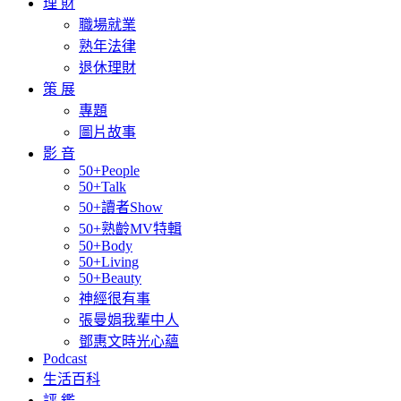
理 財
職場就業
熟年法律
退休理財
策 展
專題
圖片故事
影 音
50+People
50+Talk
50+讀者Show
50+熟齡MV特輯
50+Body
50+Living
50+Beauty
神經很有事
張曼娟我輩中人
鄧惠文時光心蘊
Podcast
生活百科
評 鑑