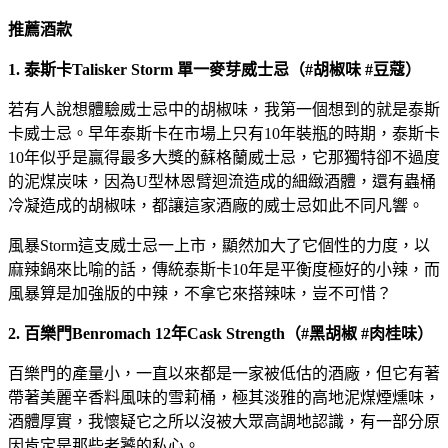
推薦酒款
1. 泰斯卡Talisker Storm 單一麥芽威士忌（#胡椒味 #豆蔻）
若有人說想體驗威士忌中的胡椒味，我第一個想到的就是泰斯
卡威士忌。早年泰斯卡在市場上只有10年裝瓶的時期，泰斯卡
10年似乎是贏得最多大獎的蘇格蘭威士忌，它那獨特卻不過度
的泥煤炭味，因為U型林恩臂迴流造成的細緻酒體，還有蟲桶
冷凝造成的胡椒味，都讓這家酒廠的威士忌如此不同凡響。
風暴Storm這支威士忌一上市，顯然加大了它個性的力度，以
麻辣鍋來比喻的話，傳統泰斯卡10年是平衡度極好的小辣，而
風暴算是加強版的中辣，不拿它來搭辣味，豈不可惜？
2. 百樂門Benromach 12年Cask Strength（#黑胡椒 #肉桂味）
百樂門的產量小，一直以來都是一家被低估的酒廠，但它有著
帶著美麗辛香料風味的雪莉桶，極其淡雅的高地泥煤煙燻味，
酒體厚實，我懷疑它之所以沒被大眾高調地認識，有一部分原
因肯定是那些老饕的私心。