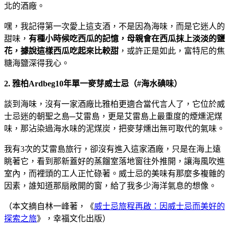
北的酒廠。
嘿，我記得第一次愛上這支酒，不是因為海味，而是它迷人的
甜味，
有種小時候吃西瓜的記憶，母親會在西瓜抹上淡淡的鹽
花，據說這樣西瓜吃起來比較甜
，或許正是如此，富特尼的焦
糖海鹽深得我心。
2. 雅柏Ardbeg10年單一麥芽威士忌（#海水碘味）
談到海味，沒有一家酒廠比雅柏更適合當代言人了，它位於威
士忌迷的朝聖之島─艾雷島，更是艾雷島上最重度的煙燻泥煤
味，那沾染過海水味的泥煤炭，把麥芽燻出無可取代的氣味。
我有3次的艾雷島旅行，卻沒有進入這家酒廠，只是在海上遠
眺著它，看到那新蓋好的蒸餾室落地窗往外推開，讓海風吹進
室內，而裡頭的工人正忙碌著。威士忌的美味有那麼多複雜的
因素，誰知道那扇敞開的窗，給了我多少海洋氣息的想像。
（本文摘自林一峰著，《
威士忌旅程再啟：因威士忌而美好的
探索之旅
》，幸福文化出版）