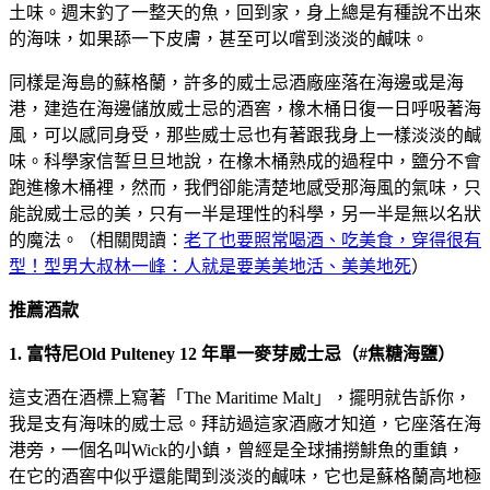
土味。週末釣了一整天的魚，回到家，身上總是有種說不出來
的海味，如果舔一下皮膚，甚至可以嚐到淡淡的鹹味。
同樣是海島的蘇格蘭，許多的威士忌酒廠座落在海邊或是海
港，建造在海邊儲放威士忌的酒窖，橡木桶日復一日呼吸著海
風，可以感同身受，那些威士忌也有著跟我身上一樣淡淡的鹹
味。科學家信誓旦旦地說，在橡木桶熟成的過程中，鹽分不會
跑進橡木桶裡，然而，我們卻能清楚地感受那海風的氣味，只
能說威士忌的美，只有一半是理性的科學，另一半是無以名狀
的魔法。（相關閱讀：
老了也要照常喝酒、吃美食，穿得很有
型！型男大叔林一峰：人就是要美美地活、美美地死
）
推薦酒款
1. 富特尼Old Pulteney 12 年單一麥芽威士忌（#焦糖海鹽）
這支酒在酒標上寫著「The Maritime Malt」，擺明就告訴你，
我是支有海味的威士忌。拜訪過這家酒廠才知道，它座落在海
港旁，一個名叫Wick的小鎮，曾經是全球捕撈鯡魚的重鎮，
在它的酒窖中似乎還能聞到淡淡的鹹味，它也是蘇格蘭高地極