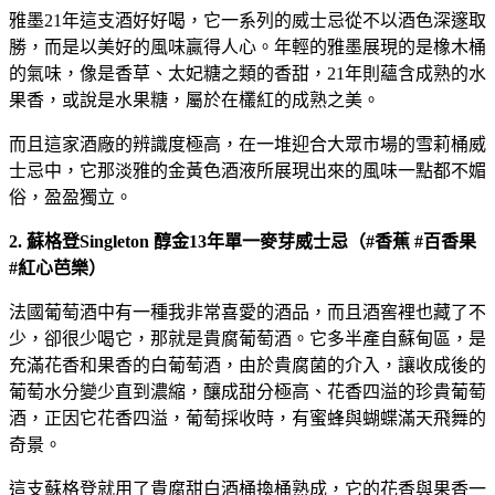
雅墨21年這支酒好好喝，它一系列的威士忌從不以酒色深邃取
勝，而是以美好的風味贏得人心。年輕的雅墨展現的是橡木桶
的氣味，像是香草、太妃糖之類的香甜，21年則蘊含成熟的水
果香，或說是水果糖，屬於在欉紅的成熟之美。
而且這家酒廠的辨識度極高，在一堆迎合大眾市場的雪莉桶威
士忌中，它那淡雅的金黃色酒液所展現出來的風味一點都不媚
俗，盈盈獨立。
2. 蘇格登Singleton 醇金13年單一麥芽威士忌（#香蕉 #百香果
#紅心芭樂）
法國葡萄酒中有一種我非常喜愛的酒品，而且酒窖裡也藏了不
少，卻很少喝它，那就是貴腐葡萄酒。它多半產自蘇甸區，是
充滿花香和果香的白葡萄酒，由於貴腐菌的介入，讓收成後的
葡萄水分變少直到濃縮，釀成甜分極高、花香四溢的珍貴葡萄
酒，正因它花香四溢，葡萄採收時，有蜜蜂與蝴蝶滿天飛舞的
奇景。
這支蘇格登就用了貴腐甜白酒桶換桶熟成，它的花香與果香一