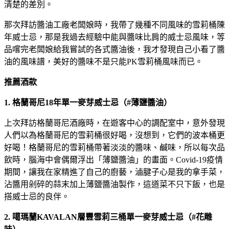
清楚的差別。
那次拜訪醬油工廠老闆娘時，我帶了幾種不同風味的雪莉桶陳
年威士忌，那是我過去經驗中能與醬味比肩的威士忌風味，等
品嚐完老闆娘給我嘗試的各式醬油後，我才發現自己小看了醬
油的風味譜，美好的醬味不是只能PK雪莉桶風味而已。
推薦酒款
1. 格蘭哥尼18年單一麥芽威士忌（#薄鹽醬油）
上次拜訪格蘭哥尼酒廠時，在遊客中心的調配室中，意外發現
人們以為格蘭哥尼的雪莉桶很好喝，沒想到，它們的波本桶更
好喝！格蘭哥尼的雪莉桶帶著淡淡的醬味、鹹味，所以每次品
飲時，腦海中會偶爾浮出「薄鹽醬油」的畫面。Covid-19疫情
期間，讓我在家精進了自己的廚藝，滷腱子心是我的拿手菜，
沾醬用剁碎的蒜末加上薄鹽醬油製作，這道菜不只下飯，也是
搭威士忌的良伴。
2. 噶瑪蘭KAVALAN層豐雪莉三桶單一麥芽威士忌（#花雕