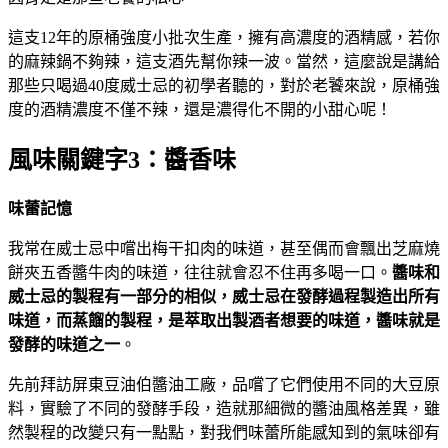
這支12年的原桶強度小批次生產，擁有高濃度的酒精感，若你
的麻辣鍋不夠辣，這支酒先幫你辣一波。當然，這麼說是講給
那些只喝過40度威士忌的初學者聽的，對於老饕來說，原桶強
度的酒精濃度不僅不辣，還是濃得化不開的小甜心呢！
風味關鍵字3：醬香味
味蕾記憶
我常在威士忌中嚐出梅干扣肉的味道，甚至偶而會飄出芝麻燒
餅夾五香醬牛肉的味道，往往就會忍不住再多喝一口。
醬味和
威士忌的製程有一部分的相似，威士忌在發酵過程製造出所有
味道，而蒸餾的製程，是萃取出製酒者想要的味道，醬味就是
發酵的味道之一
。
先前拜訪屏東豆油伯醬油工廠，品嚐了它們使用不同的大豆原
料，實驗了不同的發酵手段，造就那細微的醬油風格差異，雖
然製程的改變只有一點點，對我們味蕾所能感知到的氣味卻有