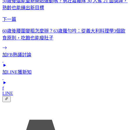
50歲後還能重新開始運動嗎？勇壯嘉義隊 30 人奪 21 面獎牌，
熟齡也能練出新目標
下一篇
60歲後腰圍變粗怎麼辦？63歲羅勻吟：從義大利料理學3個飲
食原則，吃飽也能瘦肚子
加FB熱議討論
加LINE獲新知
f
LINE