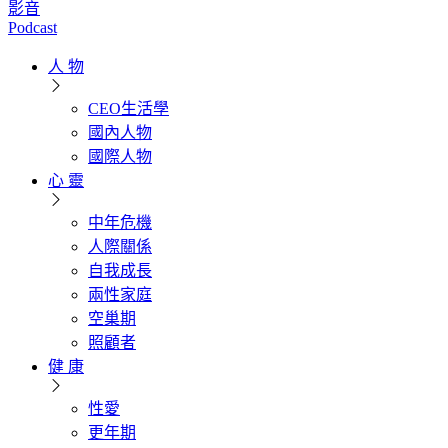
影音
Podcast
人 物
CEO生活學
國內人物
國際人物
心 靈
中年危機
人際關係
自我成長
兩性家庭
空巢期
照顧者
健 康
性愛
更年期