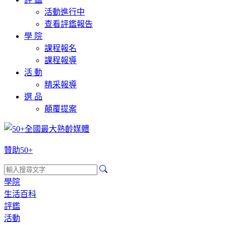
活動進行中
查看評鑑報告
學 院
課程報名
課程報導
活 動
精采報導
選 品
顛覆提案
贊助50+
學院
生活百科
評鑑
活動