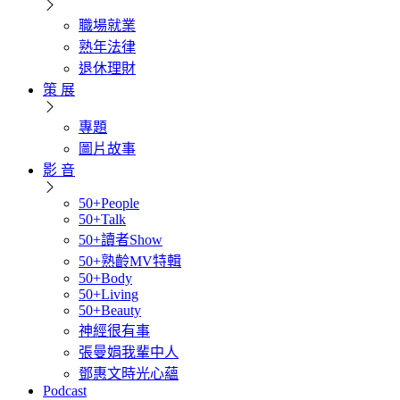
職場就業
熟年法律
退休理財
策 展
專題
圖片故事
影 音
50+People
50+Talk
50+讀者Show
50+熟齡MV特輯
50+Body
50+Living
50+Beauty
神經很有事
張曼娟我輩中人
鄧惠文時光心蘊
Podcast