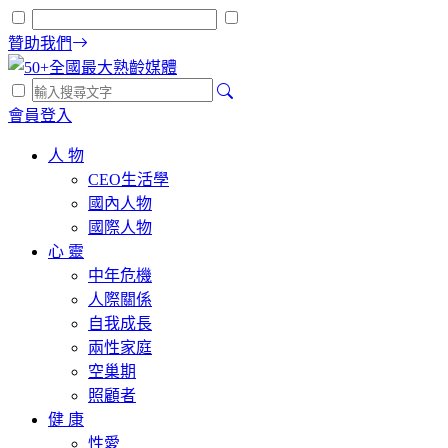
贊助我們
會員登入
人 物
CEO生活學
國內人物
國際人物
心 靈
中年危機
人際關係
自我成長
兩性家庭
空巢期
照顧者
健 康
性愛