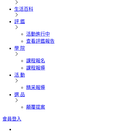
生活百科
評 鑑
活動進行中
查看評鑑報告
學 院
課程報名
課程報導
活 動
精采報導
選 品
顛覆提案
會員登入