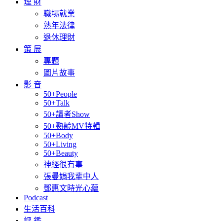
理 財
職場就業
熟年法律
退休理財
策 展
專題
圖片故事
影 音
50+People
50+Talk
50+讀者Show
50+熟齡MV特輯
50+Body
50+Living
50+Beauty
神經很有事
張曼娟我輩中人
鄧惠文時光心蘊
Podcast
生活百科
評 鑑