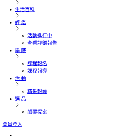
生活百科
評 鑑
活動進行中
查看評鑑報告
學 院
課程報名
課程報導
活 動
精采報導
選 品
顛覆提案
會員登入