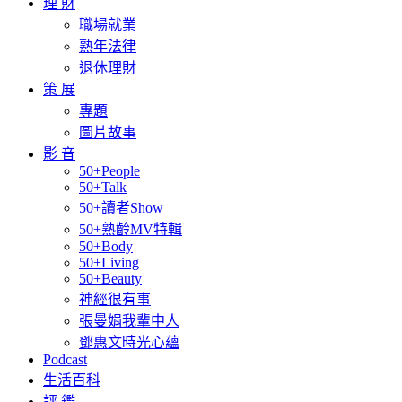
理 財
職場就業
熟年法律
退休理財
策 展
專題
圖片故事
影 音
50+People
50+Talk
50+讀者Show
50+熟齡MV特輯
50+Body
50+Living
50+Beauty
神經很有事
張曼娟我輩中人
鄧惠文時光心蘊
Podcast
生活百科
評 鑑