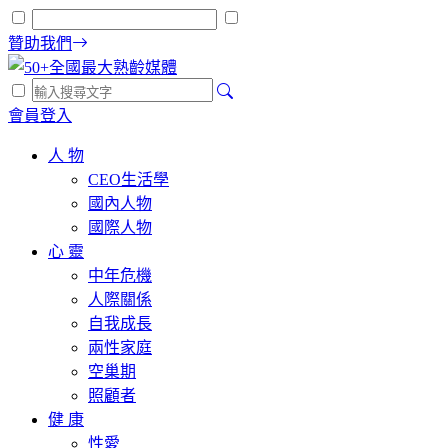
贊助我們
會員登入
人 物
CEO生活學
國內人物
國際人物
心 靈
中年危機
人際關係
自我成長
兩性家庭
空巢期
照顧者
健 康
性愛