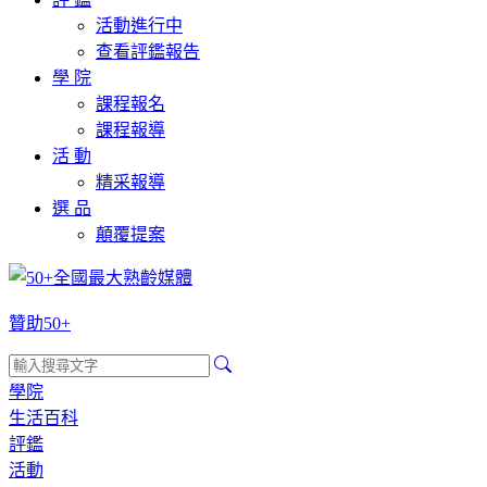
活動進行中
查看評鑑報告
學 院
課程報名
課程報導
活 動
精采報導
選 品
顛覆提案
贊助50+
學院
生活百科
評鑑
活動