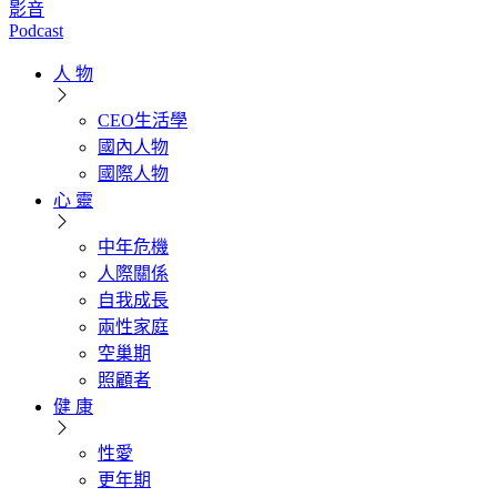
影音
Podcast
人 物
CEO生活學
國內人物
國際人物
心 靈
中年危機
人際關係
自我成長
兩性家庭
空巢期
照顧者
健 康
性愛
更年期