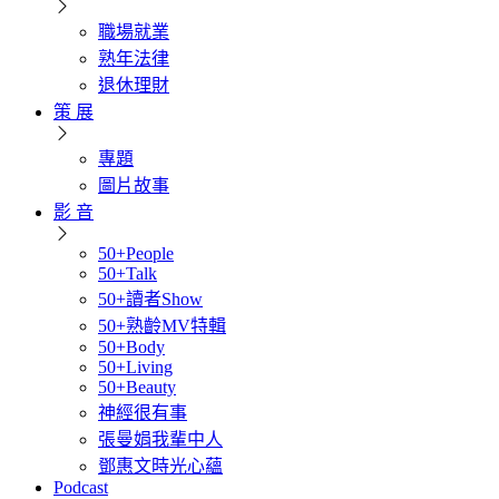
職場就業
熟年法律
退休理財
策 展
專題
圖片故事
影 音
50+People
50+Talk
50+讀者Show
50+熟齡MV特輯
50+Body
50+Living
50+Beauty
神經很有事
張曼娟我輩中人
鄧惠文時光心蘊
Podcast