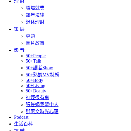
理 財
職場就業
熟年法律
退休理財
策 展
專題
圖片故事
影 音
50+People
50+Talk
50+讀者Show
50+熟齡MV特輯
50+Body
50+Living
50+Beauty
神經很有事
張曼娟我輩中人
鄧惠文時光心蘊
Podcast
生活百科
評 鑑