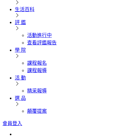
生活百科
評 鑑
活動進行中
查看評鑑報告
學 院
課程報名
課程報導
活 動
精采報導
選 品
顛覆提案
會員登入