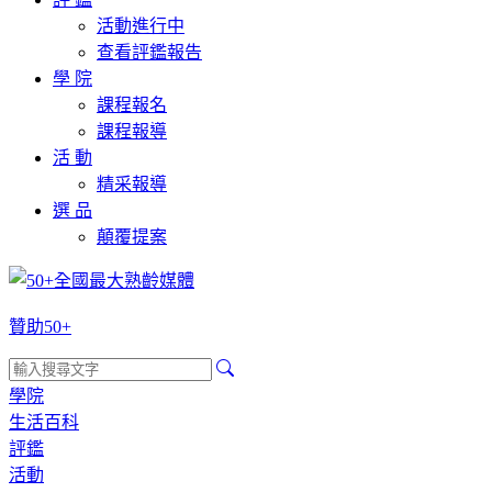
活動進行中
查看評鑑報告
學 院
課程報名
課程報導
活 動
精采報導
選 品
顛覆提案
贊助50+
學院
生活百科
評鑑
活動