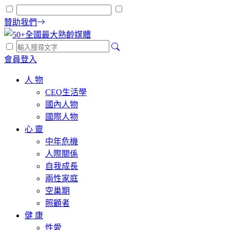
贊助我們
會員登入
人 物
CEO生活學
國內人物
國際人物
心 靈
中年危機
人際關係
自我成長
兩性家庭
空巢期
照顧者
健 康
性愛