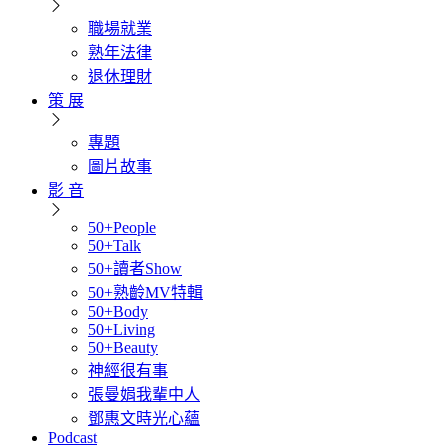
職場就業
熟年法律
退休理財
策 展
專題
圖片故事
影 音
50+People
50+Talk
50+讀者Show
50+熟齡MV特輯
50+Body
50+Living
50+Beauty
神經很有事
張曼娟我輩中人
鄧惠文時光心蘊
Podcast