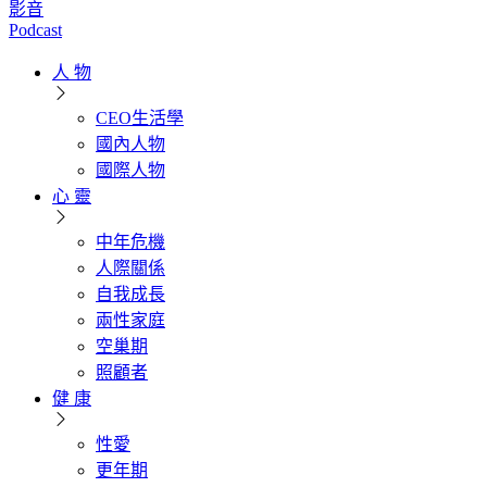
影音
Podcast
人 物
CEO生活學
國內人物
國際人物
心 靈
中年危機
人際關係
自我成長
兩性家庭
空巢期
照顧者
健 康
性愛
更年期