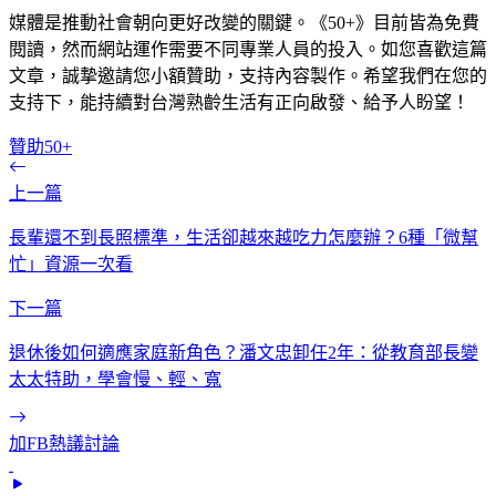
媒體是推動社會朝向更好改變的關鍵。《50+》目前皆為免費
閱讀，然而網站運作需要不同專業人員的投入。如您喜歡這篇
文章，誠摯邀請您小額贊助，支持內容製作。希望我們在您的
支持下，能持續對台灣熟齡生活有正向啟發、給予人盼望！
贊助50+
上一篇
長輩還不到長照標準，生活卻越來越吃力怎麼辦？6種「微幫
忙」資源一次看
下一篇
退休後如何適應家庭新角色？潘文忠卸任2年：從教育部長變
太太特助，學會慢、輕、寬
加FB熱議討論