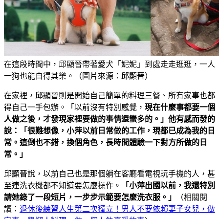
在這段時間中，邱顯晉帶著愛犬「妮妮」到處走走逛逛，一人
一狗也能自得其樂。（圖片來源：邱顯晉）
在家裡，邱顯晉則是開始自己簡單的料理三餐、所有家事也都
得自己一手包辦。「以前沒有特別感覺，
現在什麼事都要一個
人做之後，才發現家裡要做的事情還蠻多的。」他有感而發的
說：「很難想像，小萍以前日常做的工作，現都已成為我的日
常。這倒也不錯，換個角色，長時間體驗一下對方所做的日
常。」
邱顯晉說，以前自己也是那個躺在客廳看電視玩手機的人，甚
至連洗衣機都不知道要怎麼操作。
「小萍出國以前，我還特別
請她錄了一段短片，一步步示範要怎麼洗衣服。」
（相關閱
讀：
退休後練習人生第二次獨立！男人不要依賴妻子女兒，做