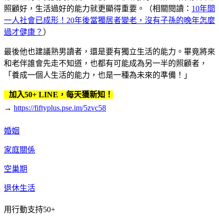
照顧好，生活過好的能力就更顯得重要。（相關閱讀：
10年間
一人社會已成形！20年後當獨居者變老，沒有子孫的晚年怎麼
過才健康？
）
最後他也建議熟男讀者，還是要有獨立生活的能力。畢竟將來
和老伴誰會先走不知道，也都有可能成為另一半的照顧者，
「養成一個人生活的能力，也是一種為未來的準備！」
加入50+ LINE，每天獲新知！
→
https://fiftyplus.pse.im/5zvc58
婚姻
家庭關係
空巢期
退休生活
用行動支持50+