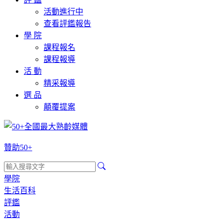
活動進行中
查看評鑑報告
學 院
課程報名
課程報導
活 動
精采報導
選 品
顛覆提案
贊助50+
學院
生活百科
評鑑
活動