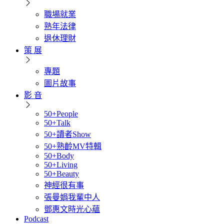
職場就業
熟年法律
退休理財
策 展
專題
圖片故事
影 音
50+People
50+Talk
50+讀者Show
50+熟齡MV特輯
50+Body
50+Living
50+Beauty
神經很有事
張曼娟我輩中人
鄧惠文時光心蘊
Podcast