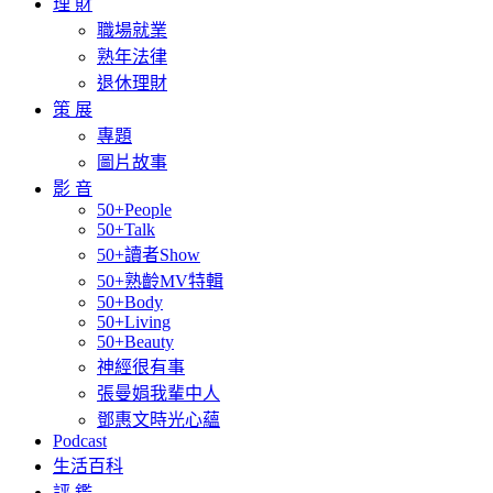
理 財
職場就業
熟年法律
退休理財
策 展
專題
圖片故事
影 音
50+People
50+Talk
50+讀者Show
50+熟齡MV特輯
50+Body
50+Living
50+Beauty
神經很有事
張曼娟我輩中人
鄧惠文時光心蘊
Podcast
生活百科
評 鑑