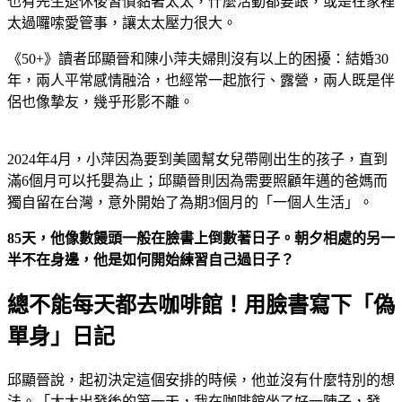
也有先生退休後習慣黏著太太，什麼活動都要跟，或是在家裡
太過囉嗦愛管事，讓太太壓力很大。
《50+》讀者邱顯晉和陳小萍夫婦則沒有以上的困擾：結婚30
年，兩人平常感情融洽，也經常一起旅行、露營，兩人既是伴
侶也像摯友，幾乎形影不離。
2024年4月，小萍因為要到美國幫女兒帶剛出生的孩子，直到
滿6個月可以托嬰為止；邱顯晉則因為需要照顧年邁的爸媽而
獨自留在台灣，意外開始了為期3個月的「一個人生活」。
85天，他像數饅頭一般在臉書上倒數著日子。朝夕相處的另一
半不在身邊，他是如何開始練習自己過日子？
總不能每天都去咖啡館！用臉書寫下「偽
單身」日記
邱顯晉說，起初決定這個安排的時候，他並沒有什麼特別的想
法。「太太出發後的第一天，我在咖啡館坐了好一陣子，發