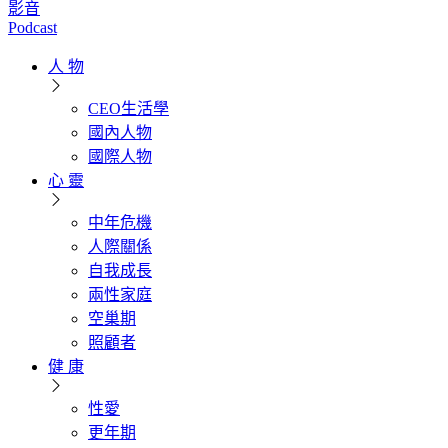
影音
Podcast
人 物
CEO生活學
國內人物
國際人物
心 靈
中年危機
人際關係
自我成長
兩性家庭
空巢期
照顧者
健 康
性愛
更年期