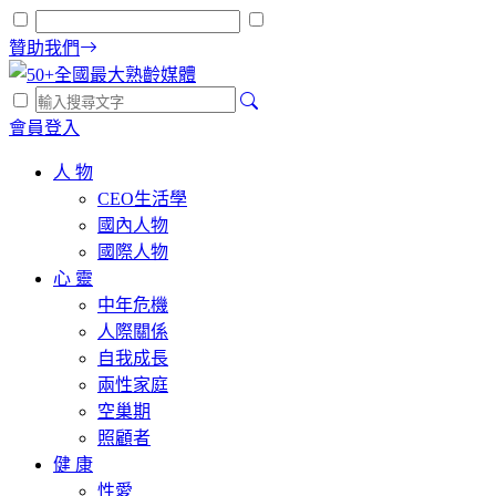
贊助我們
會員登入
人 物
CEO生活學
國內人物
國際人物
心 靈
中年危機
人際關係
自我成長
兩性家庭
空巢期
照顧者
健 康
性愛