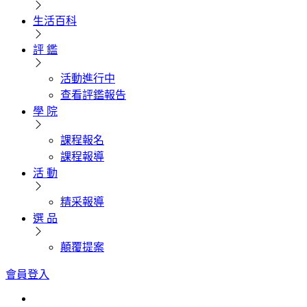
生活百科
評 鑑
活動進行中
查看評鑑報告
學 院
課程報名
課程報導
活 動
精采報導
選 品
顛覆提案
會員登入