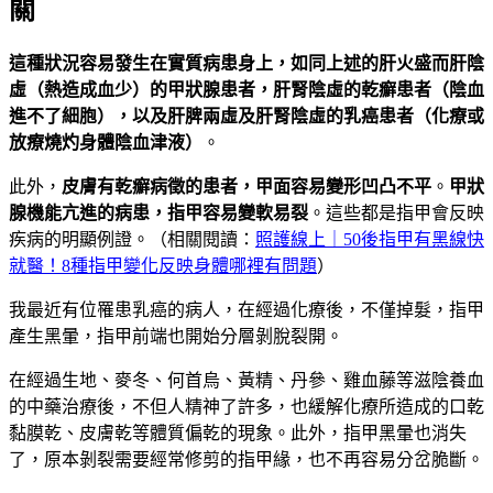
關
這種狀況容易發生在實質病患身上，如同上述的肝火盛而肝陰
虛（熱造成血少）的甲狀腺患者，肝腎陰虛的乾癬患者（陰血
進不了細胞），以及肝脾兩虛及肝腎陰虛的乳癌患者（化療或
放療燒灼身體陰血津液）
。
此外，
皮膚有乾癬病徵的患者，甲面容易變形凹凸不平
。
甲狀
腺機能亢進的病患，指甲容易變軟易裂
。這些都是指甲會反映
疾病的明顯例證。（相關閱讀：
照護線上｜50後指甲有黑線快
就醫！8種指甲變化反映身體哪裡有問題
）
我最近有位罹患乳癌的病人，在經過化療後，不僅掉髮，指甲
產生黑暈，指甲前端也開始分層剝脫裂開。
在經過生地、麥冬、何首烏、黃精、丹參、雞血藤等滋陰養血
的中藥治療後，不但人精神了許多，也緩解化療所造成的口乾
黏膜乾、皮膚乾等體質偏乾的現象。此外，指甲黑暈也消失
了，原本剝裂需要經常修剪的指甲緣，也不再容易分岔脆斷。