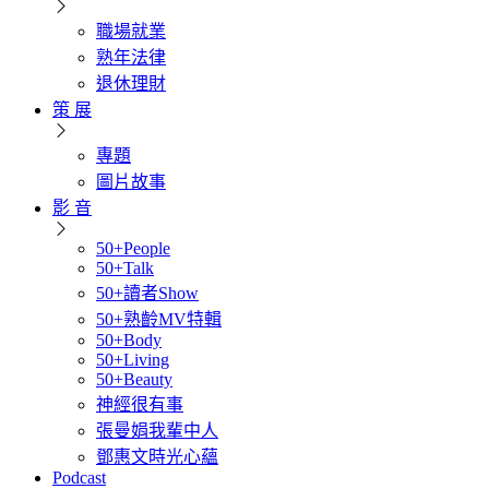
職場就業
熟年法律
退休理財
策 展
專題
圖片故事
影 音
50+People
50+Talk
50+讀者Show
50+熟齡MV特輯
50+Body
50+Living
50+Beauty
神經很有事
張曼娟我輩中人
鄧惠文時光心蘊
Podcast