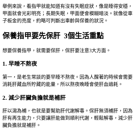
舉例來說，看指甲就能知道有沒有失眠症狀，像是睡得安穩，
甲面就會光彩明亮；長期失眠，甲面便會模糊暗淡。就像從車
子板金的亮度，約略可判斷出車齡與保養的狀況。
保養指甲要先保肝 3個生活重點
想要保養指甲，就需要保肝，保肝要注意3大方面。
1. 早睡不熬夜
第一，是老生常談的要早睡不熬夜。因為人醒著的時候會需要
消耗肝藏血所貯藏的能量，所以熬夜晚睡會使肝血過耗。
2. 減少肝臟負擔就是補肝
肝以瀉為補，也就是要幫助肝代謝解毒。保肝無須補肝，因為
肝有再生能力，只要讓肝能做到順利代謝，輕鬆解毒，減少肝
臟負擔就是補肝。