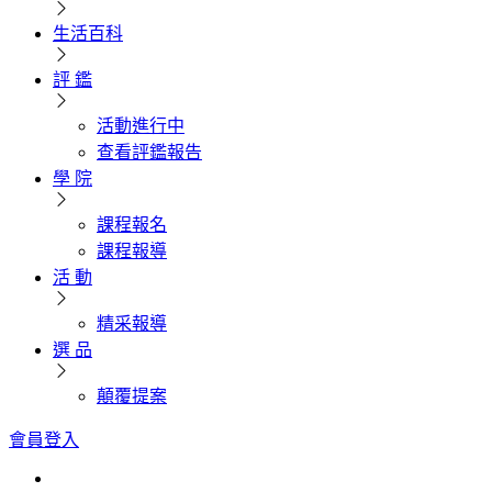
生活百科
評 鑑
活動進行中
查看評鑑報告
學 院
課程報名
課程報導
活 動
精采報導
選 品
顛覆提案
會員登入