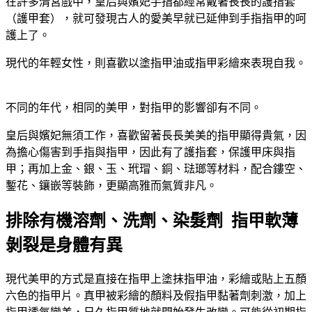
在許多清宮戲中，皇后與嬪妃手指都經常戴著長長的護指套
（護甲套），就可發現古人的愛美早就已延伸到手指指甲的呵
護上了。
現代的年輕女性，則喜歡以塗指甲油或指甲彩繪來表現自我。
不同的年代，相同的美甲，對指甲的影響卻有不同。
皇后與嬪妃無須工作，喜歡留著長長美美的指甲顯得貴氣，因
為擔心傷害到手指與指甲，因此有了護指套，保護甲床與指
甲；再加上金、銀、玉、玳瑁、銅、琺瑯等材料，配合鏤空、
鏨花、鑲嵌等裝飾，更顯高雅而氣質非凡。
排除有機溶劑、洗劑、染髮劑 指甲軟薄
剝裂是身體有異
現代美甲的方式是直接在指甲上塗抹指甲油，彩繪或貼上五顏
六色的指甲片。真甲被彩繪的顏料及假指甲黏著劑刺激，加上