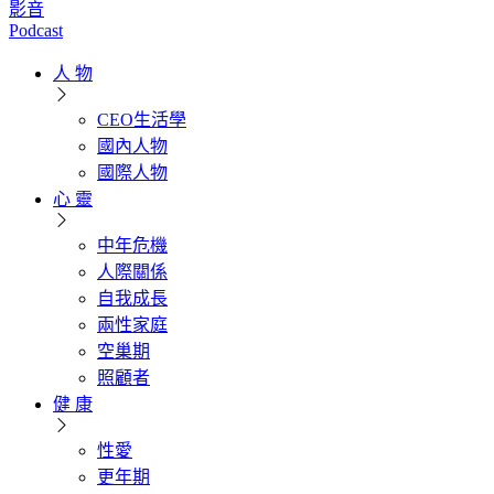
影音
Podcast
人 物
CEO生活學
國內人物
國際人物
心 靈
中年危機
人際關係
自我成長
兩性家庭
空巢期
照顧者
健 康
性愛
更年期