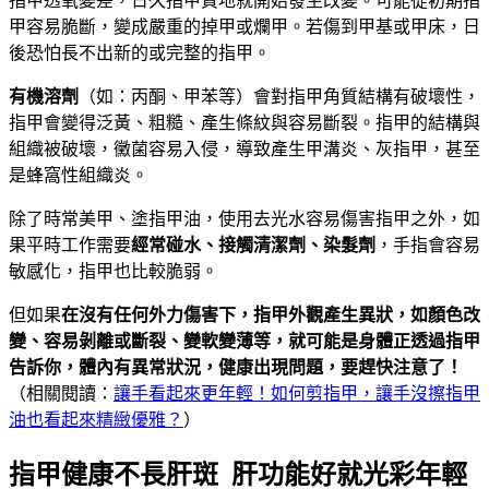
指甲透氧變差，日久指甲質地就開始發生改變。可能從初期指
甲容易脆斷，變成嚴重的掉甲或爛甲。若傷到甲基或甲床，日
後恐怕長不出新的或完整的指甲。
有機溶劑
（如：丙酮、甲苯等）會對指甲角質結構有破壞性，
指甲會變得泛黃、粗糙、產生條紋與容易斷裂。指甲的結構與
組織被破壞，黴菌容易入侵，導致產生甲溝炎、灰指甲，甚至
是蜂窩性組織炎。
除了時常美甲、塗指甲油，使用去光水容易傷害指甲之外，如
果平時工作需要
經常碰水、接觸清潔劑、染髮劑
，手指會容易
敏感化，指甲也比較脆弱。
但如果
在沒有任何外力傷害下，指甲外觀產生異狀，如顏色改
變、容易剝離或斷裂、變軟變薄等，就可能是身體正透過指甲
告訴你，體內有異常狀況，健康出現問題，要趕快注意了！
（相關閱讀：
讓手看起來更年輕！如何剪指甲，讓手沒擦指甲
油也看起來精緻優雅？
）
指甲健康不長肝斑 肝功能好就光彩年輕