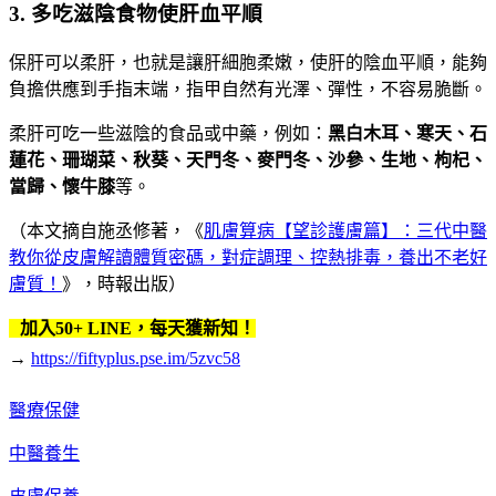
3. 多吃滋陰食物使肝血平順
保肝可以柔肝，也就是讓肝細胞柔嫩，使肝的陰血平順，能夠
負擔供應到手指末端，指甲自然有光澤、彈性，不容易脆斷。
柔肝可吃一些滋陰的食品或中藥，例如：
黑白木耳、寒天、石
蓮花、珊瑚菜、秋葵、天門冬、麥門冬、沙參、生地、枸杞、
當歸、懷牛膝
等。
（本文摘自施丞修著，《
肌膚算病【望診護膚篇】：三代中醫
教你從皮膚解讀體質密碼，對症調理、控熱排毒，養出不老好
膚質！
》，時報出版）
加入50+ LINE，每天獲新知！
→
https://fiftyplus.pse.im/5zvc58
醫療保健
中醫養生