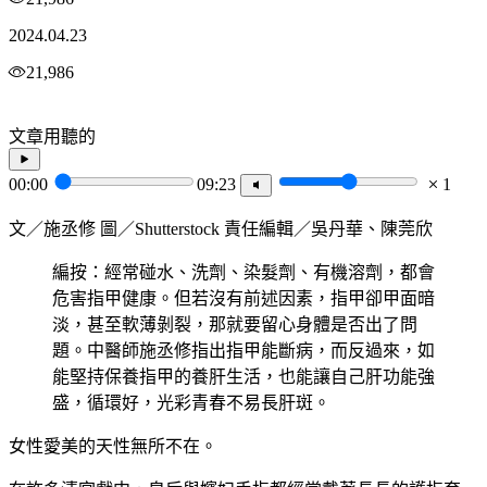
2024.04.23
21,986
文章用聽的
00:00
09:23
1
文／施丞修 圖／Shutterstock 責任編輯／吳丹華、陳莞欣
編按：經常碰水、洗劑、染髮劑、有機溶劑，都會
危害指甲健康。但若沒有前述因素，指甲卻甲面暗
淡，甚至軟薄剝裂，那就要留心身體是否出了問
題。中醫師施丞修指出指甲能斷病，而反過來，如
能堅持保養指甲的養肝生活，也能讓自己肝功能強
盛，循環好，光彩青春不易長肝斑。
女性愛美的天性無所不在。