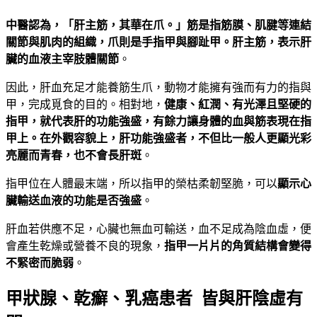
中醫認為，「肝主筋，其華在爪。」筋是指筋膜、肌腱等連結
關節與肌肉的組織，爪則是手指甲與腳趾甲。肝主筋，表示肝
臟的血液主宰肢體關節
。
因此，肝血充足才能養筋生爪，動物才能擁有強而有力的指與
甲，完成覓食的目的。相對地，
健康、紅潤、有光澤且堅硬的
指甲，就代表肝的功能強盛，有餘力讓身體的血與筋表現在指
甲上。在外觀容貌上，肝功能強盛者，不但比一般人更顯光彩
亮麗而青春，也不會長肝斑
。
指甲位在人體最末端，所以指甲的榮枯柔韌堅脆，可以
顯示心
臟輸送血液的功能是否強盛
。
肝血若供應不足，心臟也無血可輸送，血不足成為陰血虛，便
會產生乾燥或營養不良的現象，
指甲一片片的角質結構會變得
不緊密而脆弱
。
甲狀腺、乾癬、乳癌患者 皆與肝陰虛有