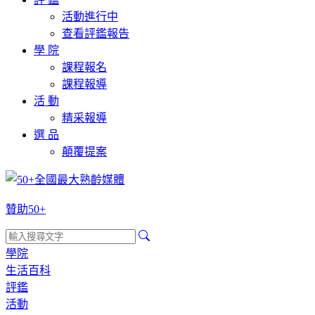
活動進行中
查看評鑑報告
學 院
課程報名
課程報導
活 動
精采報導
選 品
顛覆提案
贊助50+
學院
生活百科
評鑑
活動