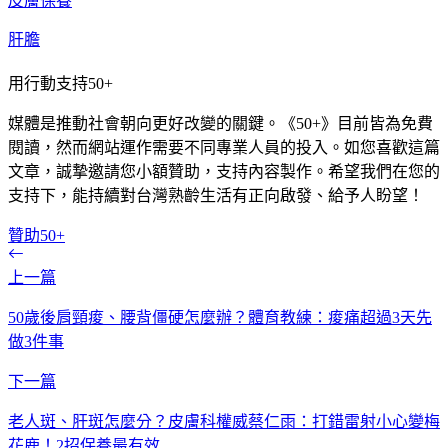
皮膚保養
肝膽
用行動支持50+
媒體是推動社會朝向更好改變的關鍵。《50+》目前皆為免費
閱讀，然而網站運作需要不同專業人員的投入。如您喜歡這篇
文章，誠摯邀請您小額贊助，支持內容製作。希望我們在您的
支持下，能持續對台灣熟齡生活有正向啟發、給予人盼望！
贊助50+
上一篇
50歲後肩頸痠、腰背僵硬怎麼辦？體育教練：痠痛超過3天先
做3件事
下一篇
老人斑、肝斑怎麼分？皮膚科權威蔡仁雨：打錯雷射小心變梅
花鹿！2招保養最有效