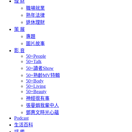
理 財
職場就業
熟年法律
退休理財
策 展
專題
圖片故事
影 音
50+People
50+Talk
50+讀者Show
50+熟齡MV特輯
50+Body
50+Living
50+Beauty
神經很有事
張曼娟我輩中人
鄧惠文時光心蘊
Podcast
生活百科
評 鑑