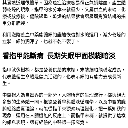
其實這道理很簡單。因為癌症治療容易傷正氣損陰血，產生體
弱乾燥的現象，指甲的水分本來就極少，又屬供血的末端，化
療或放療後，傷陰過重，乾燥的結果就會讓層層角質結構的指
甲分離脆裂。
利用滋陰養血中藥能讓細胞盡速恢復對水的運用，減少乾燥的
症狀，細胞潤澤了，也就不乾不裂了。
看指甲能斷病 長期失眠甲面模糊暗淡
指甲就像樹梢，都是營養供給的末端，末端細胞能穩定成長，
代表整個生命體是健康活躍的，也表示細胞有能力去成長新
生。
中醫視人為自然界的一部分，人體所有的生理運行，都與絕大
多數的生命體一同。根據營養學與體液循環學，以及中醫的臟
腑經絡虛實理論，就能從指甲來觀察病理變化，把一葉知秋的
現象，運用在人體機能的反應上。而指甲末梢，就提供了這樣
的訊息表現，讓有經驗的中醫師一探究竟。