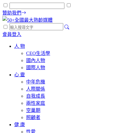
贊助我們
會員登入
人 物
CEO生活學
國內人物
國際人物
心 靈
中年危機
人際關係
自我成長
兩性家庭
空巢期
照顧者
健 康
性愛