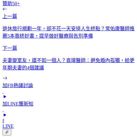
贊助50+
上一篇
退休旅行規劃一年，卻不花一天安排人生終點？常佑康醫師推
薦5本善終好書，提早做好醫療與告別準備
下一篇
夫妻變室友，還不如一個人？袁瑋醫師：避免婚內孤獨，給更
年期夫妻的4個建議
加FB熱議討論
加LINE獲新知
f
LINE