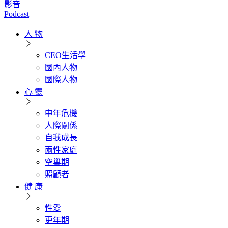
影音
Podcast
人 物
CEO生活學
國內人物
國際人物
心 靈
中年危機
人際關係
自我成長
兩性家庭
空巢期
照顧者
健 康
性愛
更年期