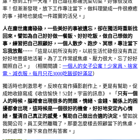
慮，想到工作一大堆，自己還在那邊洗菜切菜，好像很沒效
率！但漸漸發現，放下工作專注當下，做料理變成一件很療癒
的事，掃地也變成一件踏實的活兒。」
人在塵世庸庸碌碌，一些美好的事被遺忘，卻在獨活時重新找
回來。譬如為自己好好做一餐飯、好好吃飯，做自己想做的
事，練習把自己照顧好，一個人散步、跑步、冥想，專注當下
忘我放鬆⋯⋯
「這是以前所沒有的，以前生活忙碌但沒有真正
好好地豐盛地活著，為了工作常感焦慮、壓力很大，忘了好好
關照自己。」（相關閱讀：
一個人的女子公寓！少家具、捨家
電、減衣服，每月只花3000吃飯卻好滿足
）
獨活時也刺激思考，反映在寫作攝影創作上，更是有幫助，促
成她收錄寫成《收信愉快！52封，宇宙的訊息》。「
只有一個
人的時候，腦裡會出現很多的問題，情緒、金錢、關係上的困
擾都會出現，這時候是一個很好的機會，好好地安定內心情
緒，釐清自己真正的感覺，幫助自己做出合適的決定
。譬如說
我開公司，員工突然離職了，那要怎麼樣去照顧當下的焦慮，
如何處理？靜下來自然有答案。」