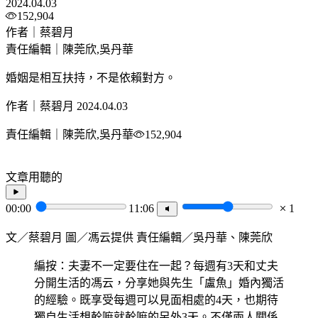
2024.04.03
152,904
作者｜蔡碧月
責任編輯｜陳莞欣,吳丹華
婚姻是相互扶持，不是依賴對方。
作者｜蔡碧月
2024.04.03
責任編輯｜陳莞欣,吳丹華
152,904
文章用聽的
00:00
11:06
1
文／蔡碧月 圖／馮云提供 責任編輯／吳丹華、陳莞欣
編按：夫妻不一定要住在一起？每週有3天和丈夫
分開生活的馮云，分享她與先生「盧魚」婚內獨活
的經驗。既享受每週可以見面相處的4天，也期待
獨自生活想幹嘛就幹嘛的另外3天。不僅兩人關係