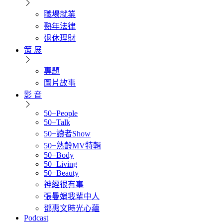
職場就業
熟年法律
退休理財
策 展
專題
圖片故事
影 音
50+People
50+Talk
50+讀者Show
50+熟齡MV特輯
50+Body
50+Living
50+Beauty
神經很有事
張曼娟我輩中人
鄧惠文時光心蘊
Podcast