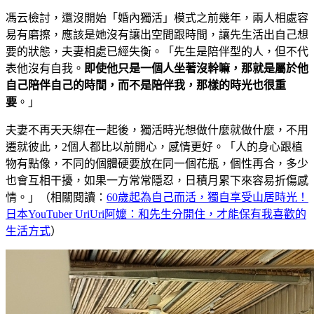
馮云檢討，還沒開始「婚內獨活」模式之前幾年，兩人相處容
易有磨擦，應該是她沒有讓出空間跟時間，讓先生活出自己想
要的狀態，夫妻相處已經失衡。「先生是陪伴型的人，但不代
表他沒有自我。
即使他只是一個人坐著沒幹嘛，那就是屬於他
自己陪伴自己的時間，而不是陪伴我，那樣的時光也很重
要
。」
夫妻不再天天綁在一起後，獨活時光想做什麼就做什麼，不用
遷就彼此，2個人都比以前開心，感情更好。「人的身心跟植
物有點像，不同的個體硬要放在同一個花瓶，個性再合，多少
也會互相干擾，如果一方常常隱忍，日積月累下來容易折傷感
情。」（相關閱讀：
60歲起為自己而活，獨自享受山居時光！
日本YouTuber UriUri阿嬤：和先生分開住，才能保有我喜歡的
生活方式
）