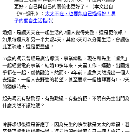
更好，自己與自己的關係也更好了。（本文出自
《50+週刊》：
太太不在，也要能自己過得好！男
子的獨自生活指南
）
婚姻，是讓天天在一起生活的2個人變得完整，還是更依賴？
如果每週只和另一半共處4天，其他3天可以分開生活，會讓彼
此更疏離，還是更豐盛？
55歲的馮云曾經是廣告導演、事業總監，現在和先生「盧魚」
一起經營電商事業。結婚10多年來，夫妻工作、運動、出國幾
乎都在一起，感情融洽。然而3、4年前，盧魚突然提出一個人
去運動、一個人去野營的希望，甚至要求一個禮拜要有1、2天
的獨處時光。
起先馮云有點驚訝、有點難過、有些抗拒，不明白先生出門為
什麼突然不讓她跟？
冷靜想想後還是答應了，因為先生的快樂就是太太的幸福，甚
至發現盧魚這樣很快樂，馮云也開始試著自己一個人旅行、一