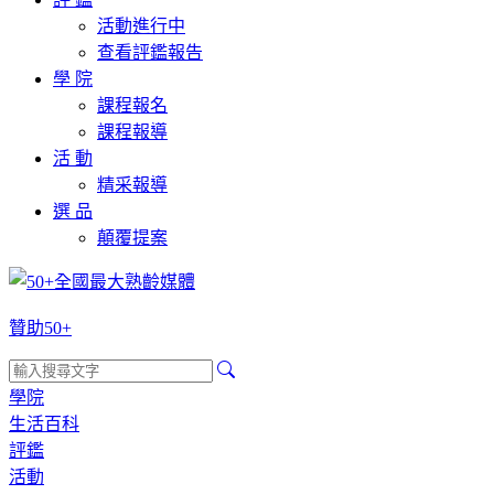
活動進行中
查看評鑑報告
學 院
課程報名
課程報導
活 動
精采報導
選 品
顛覆提案
贊助50+
學院
生活百科
評鑑
活動