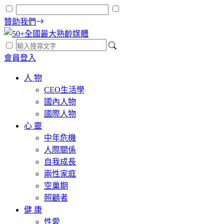
贊助我們
會員登入
人 物
CEO生活學
國內人物
國際人物
心 靈
中年危機
人際關係
自我成長
兩性家庭
空巢期
照顧者
健 康
性愛