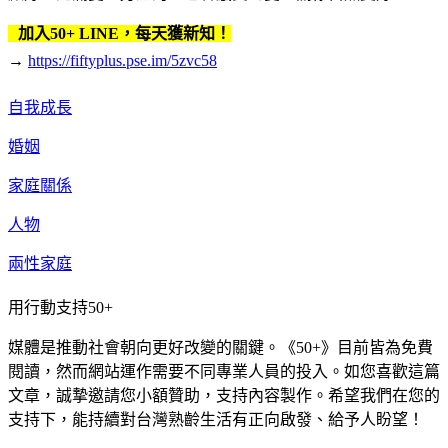
加入50+ LINE，每天獲新知！
→
https://fiftyplus.pse.im/5zvc58
自我成長
婚姻
家庭關係
人物
兩性家庭
用行動支持50+
媒體是推動社會朝向更好改變的關鍵。《50+》目前皆為免費
閱讀，然而網站運作需要不同專業人員的投入。如您喜歡這篇
文章，誠摯邀請您小額贊助，支持內容製作。希望我們在您的
支持下，能持續對台灣熟齡生活有正向啟發、給予人盼望！