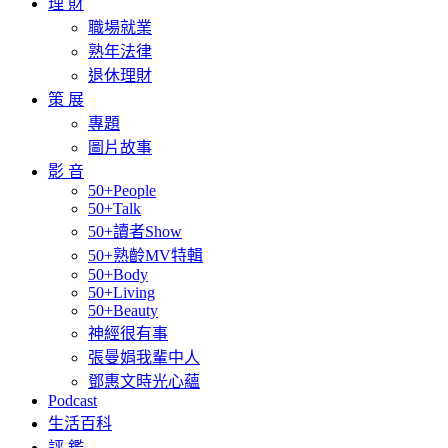
理 財
職場就業
熟年法律
退休理財
策 展
專題
圖片故事
影 音
50+People
50+Talk
50+讀者Show
50+熟齡MV特輯
50+Body
50+Living
50+Beauty
神經很有事
張曼娟我輩中人
鄧惠文時光心蘊
Podcast
生活百科
評 鑑