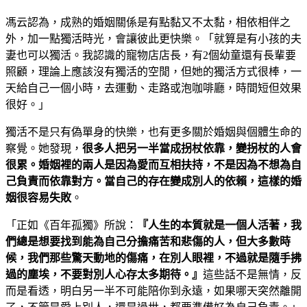
馮云認為，成熟的婚姻關係是有點黏又不太黏，相依相伴之
外，加一點獨活時光，會讓彼此更快樂。「就算是有小孩的夫
妻也可以獨活。我認識的寵物店店長，有2個幼童還有長輩要
照顧，理論上應該沒有獨活的空閒，但她的獨活方式很棒，一
天給自己一個小時，去運動、走路或泡咖啡廳，時間短但效果
很好。」
獨活不是只有偽單身的快樂，也有更多關於婚姻與個體生命的
察覺。她發現，
很多人把另一半當成拐杖依靠，變拐杖的人會
很累。婚姻裡的兩人是因為愛而互相扶持，不是因為不想為自
己負責而依靠對方。當自己的存在變成別人的依賴，這樣的婚
姻很容易失敗
。
「正如《百年孤獨》所說：
『人生的本質就是一個人活著，我
們總是想要找到能為自己分擔痛苦和悲傷的人，但大多數時
候，我們那些驚天動地的傷痛，在別人眼裡，不過就是隨手拂
過的塵埃，不要對別人心存太多期待。』
這些話不是無情，反
而是看透，明白另一半不可能陪你到永遠，如果哪天突然離開