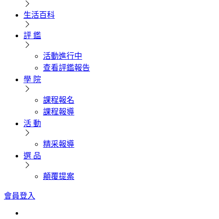
生活百科
評 鑑
活動進行中
查看評鑑報告
學 院
課程報名
課程報導
活 動
精采報導
選 品
顛覆提案
會員登入