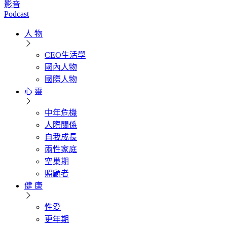
影音
Podcast
人 物
CEO生活學
國內人物
國際人物
心 靈
中年危機
人際關係
自我成長
兩性家庭
空巢期
照顧者
健 康
性愛
更年期