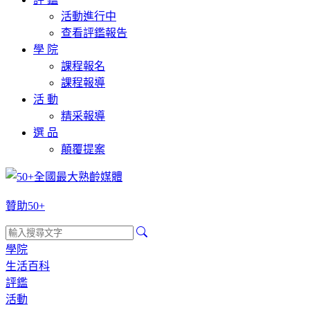
活動進行中
查看評鑑報告
學 院
課程報名
課程報導
活 動
精采報導
選 品
顛覆提案
贊助50+
學院
生活百科
評鑑
活動