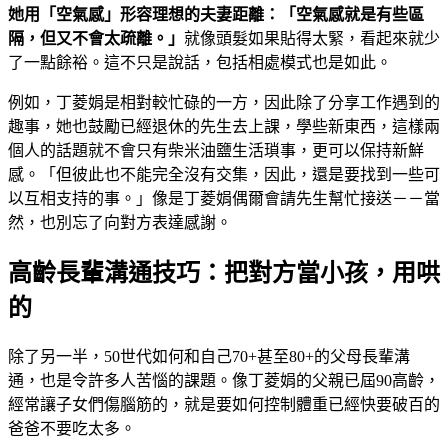
她用「空氣感」形容理想的夫妻距離：「空氣感就是有些區
隔，但又不會太疏離。」
就像頭髮如果貼得太緊，看起來就少
了一點餘裕。這不只是說話，包括相處模式也是如此。
例如，丁菱娟是相對較忙碌的一方，因此除了分享工作遇到的
趣事，她也鼓勵已經退休的先生去上課，學些新東西，這樣兩
個人的話題就不會只有柴米油鹽生活瑣事，更可以保持新鮮
感。「但彼此也不能完全沒有交集，因此，還是要找到一些可
以互相支持的事。」像是丁菱娟偶爾會請先生幫忙接送－－當
然，也別忘了向對方表達感謝。
高齡長輩溝通技巧：把對方當小孩，用哄
的
除了另一半，50世代如何和自己70+甚至80+的父母長輩溝
通，也是令許多人苦惱的課題。像丁菱娟的父親已屆90高齡，
經常讓子女們傷腦筋的，就是要如何控制體重已經快要破百的
爸爸不要吃太多。