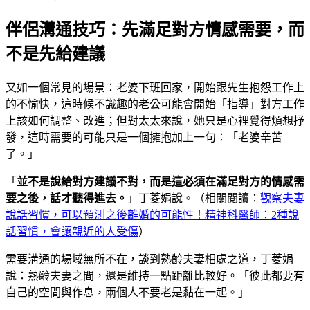
伴侶溝通技巧：先滿足對方情感需要，而
不是先給建議
又如一個常見的場景：老婆下班回家，開始跟先生抱怨工作上
的不愉快，這時候不識趣的老公可能會開始「指導」對方工作
上該如何調整、改進；但對太太來說，她只是心裡覺得煩想抒
發，這時需要的可能只是一個擁抱加上一句：「老婆辛苦
了。」
「
並不是說給對方建議不對，而是這必須在滿足對方的情感需
要之後，話才聽得進去。
」丁菱娟說。（相關閱讀：
觀察夫妻
說話習慣，可以預測之後離婚的可能性！精神科醫師：2種說
話習慣，會讓親近的人受傷
）
需要溝通的場域無所不在，談到熟齡夫妻相處之道，丁菱娟
說：熟齡夫妻之間，還是維持一點距離比較好。「彼此都要有
自己的空間與作息，兩個人不要老是黏在一起。」