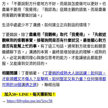
方。「不要說對方什麼地方不好，而是說怎麼做可以更好。也
盡量不要用『我覺得』『我認為』這類主觀的語氣，而是盡量
用客觀的事實做討論。」
生活中處處少不了溝通，如何建立正向對話的環境？
丁菱娟說，除了
盡量用「我觀察」取代「我覺得」，「先敘述
觀察到的客觀事實，接著詢問是否有什麼狀況，最後關心對方
是否有能幫上忙的事，
有了這三句話，通常對方就會比較願意
繼續聊下去。」溝通的本質，最終是增加彼此的理解。成熟的
人，必定具備同理心與換位思考的能力，才能讓彼此都能舒
服，又能達到交流的目的。
相關
閱讀：
丁菱娟著，《
丁菱娟的成熟大人說話課：如何說，
才能得體又不傷人？反擊時，如何堅定又有力量？任何情境都
可用的38個溝通之道
》，聯經出版
加入50+ LINE，每天獲新知！
→
https://fiftyplus.pse.im/5zvc58