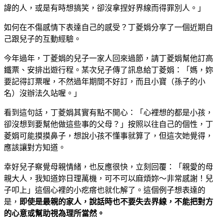
諱的人，或是有時想搞笑，卻沒拿捏好界線而得罪別人。」
如何在不傷感情下表達自己的感受？丁菱娟分享了一個近期自
己跟兒子的互動經驗。
今年過年，丁菱娟的兒子一家人回來過節，請丁菱娟幫他訂高
鐵票、安排出遊行程。某次兒子傳了訊息給丁菱娟：「媽，妳
要記得訂票喔，不然過年期間不好訂，而且小寶（孫子的小
名）沒辦法久站喔。」
看到這句話，丁菱娟其實有點不開心：「心裡想的都是小孩，
卻沒想到要幫他做這些事的父母？」按照以往自己的個性，丁
菱娟可能摸摸鼻子，想說小孩不懂事就算了，但這次她覺得，
應該讓對方知道。
幸好兒子察覺母親情緒，也反應很快，立刻回覆：「親愛的母
親大人，我知道妳日理萬機，可不可以麻煩妳～非常感謝！兒
子叩上」這個心裡的小疙瘩也就化解了。這個例子想表達的
是，
即使是最親的家人，說話時也不要失去界線，不能把對方
的心意或幫助視為理所當然。