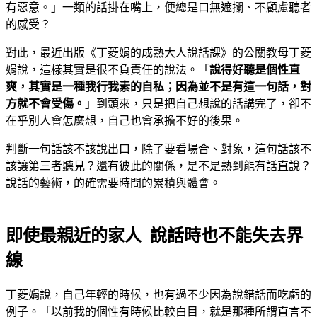
有惡意。」一類的話掛在嘴上，便總是口無遮攔、不顧慮聽者
的感受？
對此，最近出版《丁菱娟的成熟大人說話課》的公關教母丁菱
娟說，這樣其實是很不負責任的說法。「
說得好聽是個性直
爽，其實是一種我行我素的自私；因為並不是有這一句話，對
方就不會受傷。
」到頭來，只是把自己想說的話講完了，卻不
在乎別人會怎麼想，自己也會承擔不好的後果。
判斷一句話該不該說出口，除了要看場合、對象，這句話該不
該讓第三者聽見？還有彼此的關係，是不是熟到能有話直說？
說話的藝術，的確需要時間的累積與體會。
即使最親近的家人 說話時也不能失去界
線
丁菱娟說，自己年輕的時候，也有過不少因為說錯話而吃虧的
例子。「以前我的個性有時候比較白目，就是那種所謂直言不