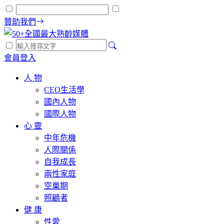
贊助我們
會員登入
人 物
CEO生活學
國內人物
國際人物
心 靈
中年危機
人際關係
自我成長
兩性家庭
空巢期
照顧者
健 康
性愛