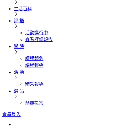
生活百科
評 鑑
活動進行中
查看評鑑報告
學 院
課程報名
課程報導
活 動
精采報導
選 品
顛覆提案
會員登入