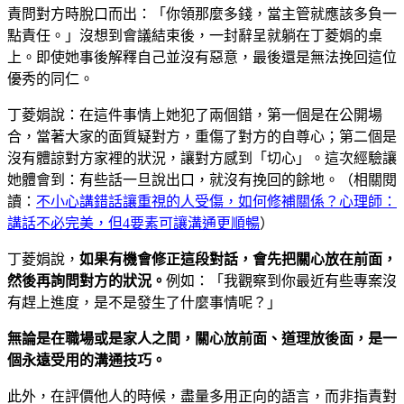
責問對方時脫口而出：「你領那麼多錢，當主管就應該多負一
點責任。」沒想到會議結束後，一封辭呈就躺在丁菱娟的桌
上。即使她事後解釋自己並沒有惡意，最後還是無法挽回這位
優秀的同仁。
丁菱娟說：在這件事情上她犯了兩個錯，第一個是在公開場
合，當著大家的面質疑對方，重傷了對方的自尊心；第二個是
沒有體諒對方家裡的狀況，讓對方感到「切心」。這次經驗讓
她體會到：有些話一旦說出口，就沒有挽回的餘地。（相關閱
讀：
不小心講錯話讓重視的人受傷，如何修補關係？心理師：
講話不必完美，但4要素可讓溝通更順暢
）
丁菱娟說，
如果有機會修正這段對話，會先把關心放在前面，
然後再詢問對方的狀況。
例如：「我觀察到你最近有些專案沒
有趕上進度，是不是發生了什麼事情呢？」
無論是在職場或是家人之間，關心放前面、道理放後面，是一
個永遠受用的溝通技巧。
此外，在評價他人的時候，盡量多用正向的語言，而非指責對