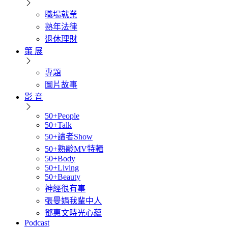
職場就業
熟年法律
退休理財
策 展
專題
圖片故事
影 音
50+People
50+Talk
50+讀者Show
50+熟齡MV特輯
50+Body
50+Living
50+Beauty
神經很有事
張曼娟我輩中人
鄧惠文時光心蘊
Podcast