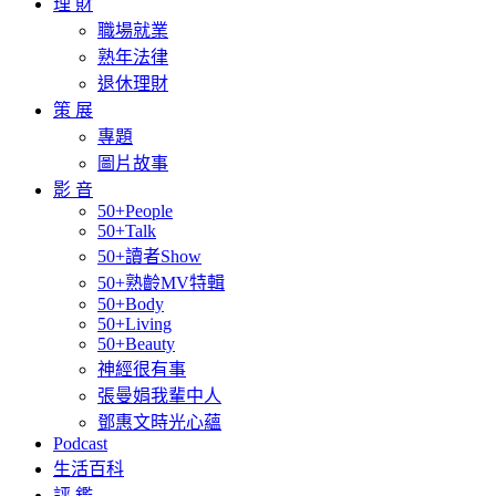
理 財
職場就業
熟年法律
退休理財
策 展
專題
圖片故事
影 音
50+People
50+Talk
50+讀者Show
50+熟齡MV特輯
50+Body
50+Living
50+Beauty
神經很有事
張曼娟我輩中人
鄧惠文時光心蘊
Podcast
生活百科
評 鑑