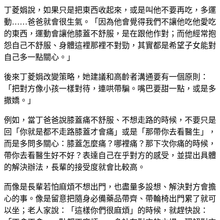
丁菱娟說，如果只是把東西收起來，或是叫他不要再吃，多運
動……爸爸就會很生氣。「因為他會覺得我們不讓他吃他愛吃
的東西，運動會讓他膝蓋不舒服，是在跟他作對；而他經常抱
怨自己不舒服、身體這裡那裡不對勁，其實都是希望子女能對
自己多一點關心。」
後來丁菱娟改變策略，她建議和高齡者溝通要有一個原則：
「把對方像小孩一樣對待，連哄帶騙。嘴巴要甜一點，或是多
撒嬌。」
例如，當丁爸爸說膝蓋痛不舒服、不想走路的時候，不要只是
回「你就是都不走路膝蓋才會痛」或是「那帶你去看醫生」，
而是多問多關心：膝蓋怎麼痛？哪裡痛？那下次你痛的時候，
帶你去看醫生好不好？表達自己在乎對方的感受，並提出具體
的解決辦法，長輩的接受度就會比較高。
而像是長輩若怕麻煩不想出門，也盡量多設想、解決對方會擔
心的事。像是留意把隨身必備藥品帶齊、帶輪椅出門累了就可
以坐；老人家說：「這樣你們很麻煩」的時候，就趕快說：