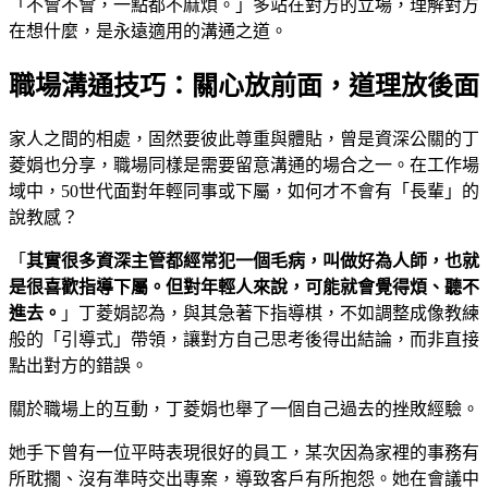
「不會不會，一點都不麻煩。」多站在對方的立場，理解對方
在想什麼，是永遠適用的溝通之道。
職場溝通技巧：關心放前面，道理放後面
家人之間的相處，固然要彼此尊重與體貼，曾是資深公關的丁
菱娟也分享，職場同樣是需要留意溝通的場合之一。在工作場
域中，50世代面對年輕同事或下屬，如何才不會有「長輩」的
說教感？
「
其實很多資深主管都經常犯一個毛病，叫做好為人師，也就
是很喜歡指導下屬。但對年輕人來說，可能就會覺得煩、聽不
進去。
」丁菱娟認為，與其急著下指導棋，不如調整成像教練
般的「引導式」帶領，讓對方自己思考後得出結論，而非直接
點出對方的錯誤。
關於職場上的互動，丁菱娟也舉了一個自己過去的挫敗經驗。
她手下曾有一位平時表現很好的員工，某次因為家裡的事務有
所耽擱、沒有準時交出專案，導致客戶有所抱怨。她在會議中