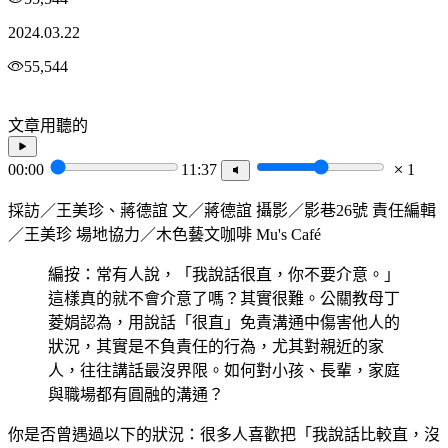
2024.03.22
55,544
文章用聽的
00:00
11:37
1
採訪／王美珍、蔣德誼 文／蔣德誼 攝影／影巷26號 責任編輯
／王美珍 場地協力／木色藝文咖啡 Mu's Café
編按：常有人說，「我說話很直，你不要介意。」
這樣真的就不會介意了嗎？其實很難。公關教母丁
菱娟認為，用說話「很直」免責溝通中傷害他人的
狀況，其實是不負責任的行為，尤其對親近的家
人，往往講話最沒界限。如何對小孩、長輩，家庭
與職場都有圓融的溝通？
你是否曾遇過以下的狀況：很多人喜歡把「我說話比較直，沒