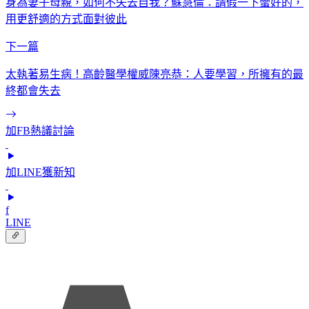
身為妻子母親，如何不失去自我？蘇慧倫：請假一下蠻好的，
用更舒適的方式面對彼此
下一篇
太執著易生病！高齡醫學權威陳亮恭：人要學習，所擁有的最
終都會失去
加FB熱議討論
加LINE獲新知
f
LINE