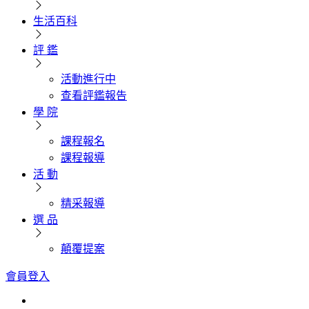
生活百科
評 鑑
活動進行中
查看評鑑報告
學 院
課程報名
課程報導
活 動
精采報導
選 品
顛覆提案
會員登入