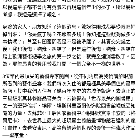
以後這輩子都不會再有勇氣去實現這個年少的夢了，所以幾經
考慮，我還是選擇了報名。
身邊的家人、朋友知道了這個消息，驚訝得眼珠都要從眼眶裡
掉出來：「你是瘋了嗎？花那麼多錢！你知道這些錢夠做多少
事情嗎？」甚至有閨蜜問我是不是被洗腦了。其實交完錢之
後，我也後悔、猶豫、糾結了，但是這些後悔、猶豫、糾結在
踏上歐洲藝術遊學之旅的第一步之後，就完全煙消雲散了。因
為，那些昂貴的費用替我打開了一個完全不一樣的世界。
3位業內最頂尖的藝術專家隨團，從不同角度為我們講解眼前
所看到的藝術盛宴。我們每次入住的都是極具美學價值的豪華
飯店，其中我們入住有了幾百年歷史的古城堡飯店，去真正的
三星級米其林餐廳品嘗美食，去被譽為「世界最美的圖書館」
之一的聖勞倫斯．埃爾．埃斯科里亞爾修道院圖書館裡感受知
識的力量，去蘇菲亞王后國家藝術中心親眼欣賞畢卡索的〈格
爾尼卡〉，去世界上最大的超現實主義繪畫博物館看達利的瘋
狂畫作，去看安東尼．高第留給這個世界的最後一件偉大作品
──聖家堂。