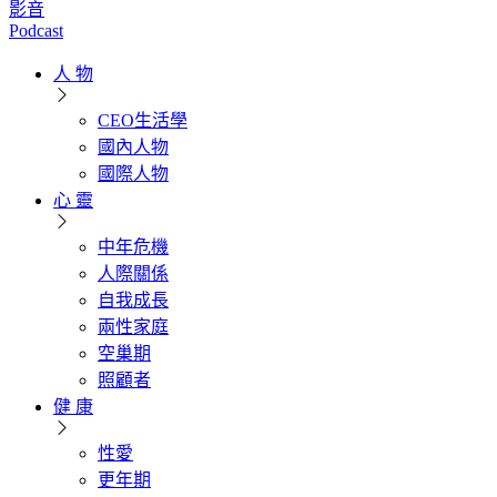
影音
Podcast
人 物
CEO生活學
國內人物
國際人物
心 靈
中年危機
人際關係
自我成長
兩性家庭
空巢期
照顧者
健 康
性愛
更年期