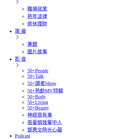
職場就業
熟年法律
退休理財
策 展
專題
圖片故事
影 音
50+People
50+Talk
50+讀者Show
50+熟齡MV特輯
50+Body
50+Living
50+Beauty
神經很有事
張曼娟我輩中人
鄧惠文時光心蘊
Podcast