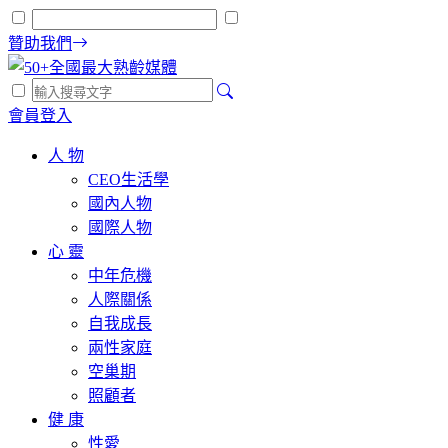
贊助我們
會員登入
人 物
CEO生活學
國內人物
國際人物
心 靈
中年危機
人際關係
自我成長
兩性家庭
空巢期
照顧者
健 康
性愛