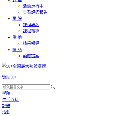
活動進行中
查看評鑑報告
學 院
課程報名
課程報導
活 動
精采報導
選 品
顛覆提案
贊助50+
學院
生活百科
評鑑
活動