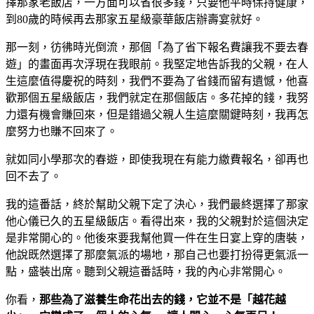
擇那家老飯店，一方面可以省很多錢，只要他平時保持健康，
到80歲的時候再去那家五星級豪華飯店辦壽宴就好。
那一刻，彷彿時光倒流，那個「為了省下報名費讓我不要去春
遊」的畫面再次浮現在我眼前。我堅定地告訴我的父親，在人
生這麼值得慶祝的時刻，我們不要為了省錢而留有遺憾，他喜
歡那個五星級飯店，我們就定在那個飯店。多花掉的錢，我努
力還有機會賺回來，但是錯過父親人生這麼關鍵時刻，我再怎
麼努力也賺不回來了。
就如同小學那次的春遊，即使我現在有能力繳費報名，卻再也
回不去了。
我的這番話，終於幫助父親下定了決心，我們最終選擇了那家
他心儀已久的五星級飯店。看得出來，我的父親對於這個決定
是非常開心的。他後來要我幫他買一件在生日宴上穿的唐裝，
他說既然選擇了那麼氣派的場地，那自己也要打扮得更氣派一
點，盛裝出席。聽到父親這番話時，我的內心非常開心。
你看，
那些為了滋養生命花出去的錢，它並不是「越花越