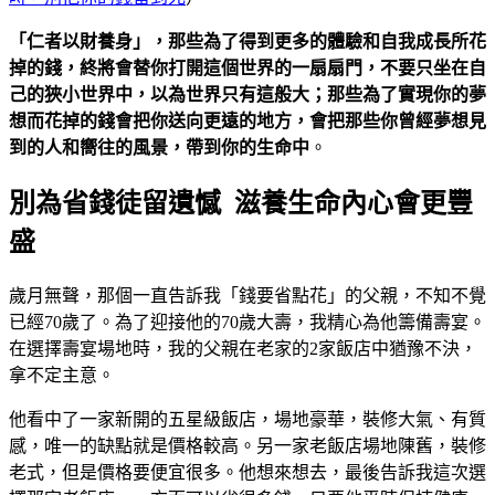
「仁者以財養身」，那些為了得到更多的體驗和自我成長所花
掉的錢，終將會替你打開這個世界的一扇扇門，不要只坐在自
己的狹小世界中，以為世界只有這般大；那些為了實現你的夢
想而花掉的錢會把你送向更遠的地方，會把那些你曾經夢想見
到的人和嚮往的風景，帶到你的生命中
。
別為省錢徒留遺憾 滋養生命內心會更豐
盛
歲月無聲，那個一直告訴我「錢要省點花」的父親，不知不覺
已經70歲了。為了迎接他的70歲大壽，我精心為他籌備壽宴。
在選擇壽宴場地時，我的父親在老家的2家飯店中猶豫不決，
拿不定主意。
他看中了一家新開的五星級飯店，場地豪華，裝修大氣、有質
感，唯一的缺點就是價格較高。另一家老飯店場地陳舊，裝修
老式，但是價格要便宜很多。他想來想去，最後告訴我這次選