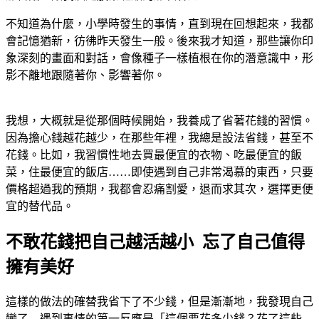
不知道為什麼，小學時發生的事情，直到現在回想起來，我都
會記憶猶新，彷彿昨天發生一般。後來我才知道，那些讓你印
象深刻的畫面和對話，會像種子一樣植根在你的潛意識中，形
影不離地跟隨著你、影響著你。
我想，大概就是從那個時候開始，我養成了省著花錢的習慣。
因為擔心錢越花越少，在那些年裡，我總是設法省錢，甚至不
花錢。比如，我習慣性地去買最便宜的衣物、吃最便宜的飯
菜，住最便宜的飯店……即使遇到自己非常渴慕的東西，只要
價格超過我的預期，我都會忍痛割愛，退而求其次，選擇更便
宜的替代品。
不敢花錢把自己越活越小 忘了自己值得
擁有美好
這樣的做法的確替我省下了不少錢，但是漸漸地，我發現自己
變了—遇到事情的第一反應是「這個要花多少錢？花了這些