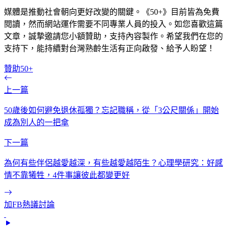
媒體是推動社會朝向更好改變的關鍵。《50+》目前皆為免費
閱讀，然而網站運作需要不同專業人員的投入。如您喜歡這篇
文章，誠摯邀請您小額贊助，支持內容製作。希望我們在您的
支持下，能持續對台灣熟齡生活有正向啟發、給予人盼望！
贊助50+
上一篇
50歲後如何避免退休孤獨？忘記職稱，從「3公尺關係」開始
成為別人的一把傘
下一篇
為何有些伴侶越愛越深，有些越愛越陌生？心理學研究：好感
情不靠犧牲，4件事讓彼此都變更好
加FB熱議討論