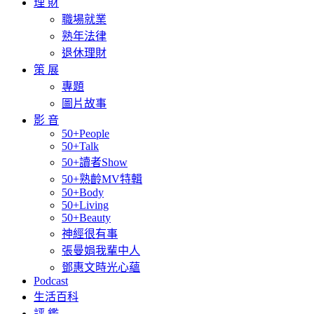
理 財
職場就業
熟年法律
退休理財
策 展
專題
圖片故事
影 音
50+People
50+Talk
50+讀者Show
50+熟齡MV特輯
50+Body
50+Living
50+Beauty
神經很有事
張曼娟我輩中人
鄧惠文時光心蘊
Podcast
生活百科
評 鑑