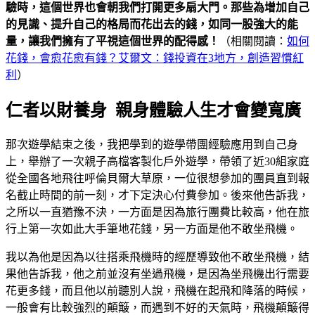
驗時，這個世界也會朝我們打開更多扇大門。那些為增加自己
的見識、提升自己的格局而花出去的錢，如同一股強大的能
量，讓我們擁有了平視這個世界的配得感！
（相關閱讀：
如何
花錢，會愈花愈有錢？艾爾文：錢投資在3地方，創造習慣紅
利
）
仁者以財養身 親身體驗人生才會變寬廣
那次遊學結束之後，我把學到的遊學帶團經驗應用到自己身
上，舉辦了一次親子高檔客製化戶外遊學，帶領了近30組家庭
從全國各地飛往呼倫貝爾大草原，一位很想參加的團員直到報
名截止時間的前一刻，才下定決心付費參加。後來他告訴我，
之所以一直猶豫不決，一方面是因為旅行團費比較高，他在旅
行上第一次如此大手筆地花錢，另一方面是他不敢坐飛機。
我以為他是因為以往搭乘飛機時的經歷導致他不敢坐飛機，結
果他告訴我，他之前並沒有坐過飛機，是因為坐飛機出行需要
花更多錢，而且他以前聽別人說，飛機在起飛和降落的時候，
一般會有比較強烈的顛簸，而遇到不好的天氣時，飛機顛簸得