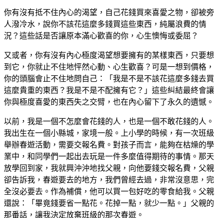
你有沒有抵不住內心的渴望，自己花錢買來喜愛之物，卻被旁
人潑冷水，說你不該花這麼多錢買這些東西，純屬浪費的情
況？這些話是否讓原本滿心歡喜的你，心生懊悔或委屈？
又或者，你有沒有內心極度渴望想要擁有的某樣東西，只要想
到它，你就止不住地怦然心動、心生歡喜？可是一想到價格，
你的頭腦會止不住地問自己：「我是不是不該花這麼多錢去買
這麼貴重的東西？我是不是不配擁有它？」這些糾結最終會讓
你與極度喜愛的東西失之交臂，也在內心留下了永久的遺憾。
以前，我是一個不怎麼會花錢的人，也是一個不敢花錢的人。
我出生在一個小縣城，家境一般。上小學的時候，有一次班級
舉辦春遊活動，需要交報名費。對孩子而言，能夠在枯燥的學
業中，和同學們一起出去玩是一件多麼值得期待的事情。那天
放學回到家，我就興沖沖地找父親，向他要錢交報名費，父親
卻告訴我，春遊要去的地方，我們曾經去過，非常沒意思，完
全沒必要去。作為補償，他可以買一包好吃的零食給我。父親
還說：「畢竟錢要省一點花。花掉一點，就少一點。」父親的
那番話，讓我決定放棄班級的那次春遊。