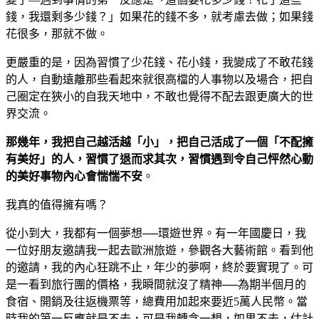
錢，我還剩多少錢？」如果花的錢不多，就考慮去做；如果錢
花很多，那就不做。
更嚴重的是，因為習慣了少花錢、花小錢，我變成了不敢花錢
的人，自動遠離那些看起來就很高檔的人事物以及場合，把自
己圈定在狹小的自我天地中，不敢也覺得不配去跟更廣大的世
界交流。
那幾年，我把自己越活越「小」，把自己活成了一個「不配擁
有美好」的人，習慣了退而求其次，習慣遇到令自己怦然心動
的美好事物內心會惴惴不安
。
我真的值得擁有嗎？
從小到大，我都有一個夢想──環遊世界。有一年國慶日，我
一位好朋友邀請我一起去歐洲旅遊，參觀各大藝術館。看到他
的邀請，我的內心狂跳不止，年少的夢啊，終於要實現了。可
是一看到旅行團的價格，我瞬間就沒了精神──為期半個月的
食宿、開銷及往返機票等，總費用加起來要近5萬人民幣。當
時我的第一反應就是不去，可是我轉念一想，如果不去，估計