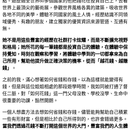
點。遊歷過全世界60多個國家的他把錢花在投資自己上，去看
世界上最頂尖的藝術展，參觀世界風格各異的建築，吸收世界
各地不同的美學，體驗不同國家的風土人情，經歷結識不同領
域優秀、有趣的朋友，建立獨家的優質資訊來源管道、互通有
無。
她不是用這些豐富的經歷在社群打卡炫耀，而是不斷擴充視野
和格局；她所花的每一筆錢都是投資自己的體驗，在體驗中保
持覺知，時刻在觀察和學習，將體驗中學到的一切都拿來為自
己所用，幫助他提升做正確決策的機率，從而「越花錢、越賺
錢」
。
之前的我，滿心想著如何省錢和存錢，以為這樣就能變得有
錢，但是與這位姐姐相處的那段遊學時間，我如同被打通了督
任二脈，對「如何花錢」這一門父母沒教、學校沒學、生命中
很重要的功課，豁然開朗。
一個人想盡方法去想如何省錢和存錢，儘管能夠幫助自己積累
一些有形財富，但是相比於自己所得到的，也許會錯過更多。
當我們透過花錢不斷打開這個世界的大門，豐富我們的人生體