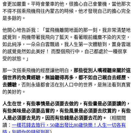
會更加嚴重。平時會暈車的他，很擔心自己會暈機，當他那次
不得不搭乘飛機飛往內蒙古的時候，他才發現自己的擔心完全
是多餘的。
他開心地告訴我：「當飛機離開地面的那一刻，我非常清楚地
感覺到，飛機帶著我飛向了藍天。看著眼前纖塵不染的天空，
如此純淨，一朵朵白雲飄過，我人生第一次體驗到，置身雲端
的感覺竟然如此美好！ 而整個飛行中，自己都處於一種很享
受的狀態。」
那一次搭乘飛機的經歷讓他明白，
那些從別人嘴裡聽來關於這
個世界的免費經驗，無論聽得再多，都不如自己親自去經歷、
去體驗
，否則永遠都會活在別人口中的世界，是無法看到真實
的美好的。
人生在世，有些事情是必須要去做的，有些書是必須要讀的，
有些美味是必須要品嘗的，有些風景是必須要去欣賞的，有些
人是必須要去見的，因而有些錢是必須要去花的。
（相關閱
讀：
一樣花錢去旅行，50歲出發比80歲快樂！人生一切各有
時，別把你的錢留到死
）