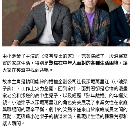
由小池榮子主演的《沒有暖桌的家》，完美演繹了一段溫馨寫
實的家庭生活，特別是
聚焦在中年人面對的各種生活困境
，讓
大家在笑聲中找到共鳴。
故事主角是精明能幹的婚禮企劃公司社長深堀萬里江（小池榮
子飾），工作上火力全開，回到家中，面對著卻是怠惰的漫畫
家老公和叛逆的高中生兒子，以及經歷「熟年離婚」的年邁父
親。小池榮子以深堀萬里江的角色完美展現了事業女性在家庭
與職場間的艱辛平衡，劇中的笑點不僅來自於家庭成員之間的
互動，更透過小池榮子的精湛表演，呈現出生活的種種荒謬和
感人瞬間。