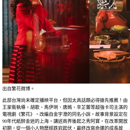
出自繁花微博。
此部台灣尚未確定播映平台，但因太具話題必得搶先推薦！由
王家衛執導，胡歌、馬伊琍、唐嫣、辛芷蕾等超強卡司主演的
電視劇《繁花》，改編自金宇澄的同名小說，故事背景設定在
90年代紙醉金迷的上海，講述商界後起之秀阿寶，在改革開放
初期，從一個小人物歷經跌宕起伏，最終改寫命運的成長故