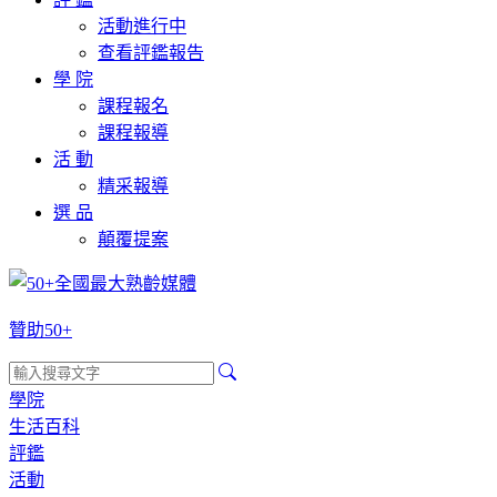
活動進行中
查看評鑑報告
學 院
課程報名
課程報導
活 動
精采報導
選 品
顛覆提案
贊助50+
學院
生活百科
評鑑
活動