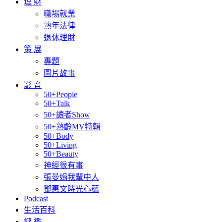
理 財
職場就業
熟年法律
退休理財
策 展
專題
圖片故事
影 音
50+People
50+Talk
50+讀者Show
50+熟齡MV特輯
50+Body
50+Living
50+Beauty
神經很有事
張曼娟我輩中人
鄧惠文時光心蘊
Podcast
生活百科
評 鑑