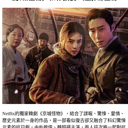
Netflix的獨家韓劇《京城怪物》，結合了諜報、驚悚、愛情、
歷史元素於一身的作品，是一部看似復古卻又融合了科幻驚悚
元素的抗日劇，由朴敘俊、韓韶禧主演，兩人這次將一起對抗