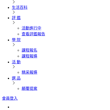
生活百科
評 鑑
活動進行中
查看評鑑報告
學 院
課程報名
課程報導
活 動
精采報導
選 品
顛覆提案
會員登入