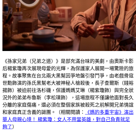
《孫家兄弟（兄弟之道）》是部充滿台味的美劇，由奧斯卡影
后楊紫瓊再次展現母愛的光輝，為保護家人展開一場驚險的旅
程。故事聚焦在台北兩大黑幫因爭地盤引發鬥爭，由老戲骨寇
世勳飾演的孫氏黑幫老大被神秘人槍殺後，長子查爾斯（錢裕
揚飾）被迫前往洛杉磯，保護媽媽艾琳（楊紫瓊飾）與完全狀
況外的弟弟布魯斯（李松璞飾），這場旅程不僅讓他面對長久
分離的家庭傷痛，還必須在整個家族被殺死之前解開兄弟情誼
和家庭真正含義的謎團。（相關閱讀：
《媽的多重宇宙》演出
華人母親心境！ 楊紫瓊：女人不用當英雄，對自己負責就足
夠了
）