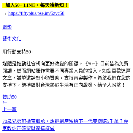
加入50+ LINE，每天獲新知！
→
https://fiftyplus.pse.im/5zvc58
電影
藝術文化
用行動支持50+
媒體是推動社會朝向更好改變的關鍵。《50+》目前皆為免費
閱讀，然而網站運作需要不同專業人員的投入。如您喜歡這篇
文章，誠摯邀請您小額贊助，支持內容製作。希望我們在您的
支持下，能持續對台灣熟齡生活有正向啟發、給予人盼望！
贊助50+
上一篇
70歲兄弟辦拋棄繼承，想把遺產留給下一代竟慘賠5千萬？專
家教你正確留財產這樣做