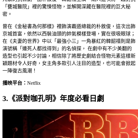
「甕城醫院」裡的驚悚怪物，並解開深藏在醫院裡的巨大秘
密。
曾在《金秘書為何那樣》裡飾演霸道總裁的朴敘俊，這次出飾
京城首富，依然以西裝油頭的帥氣模樣登場，實在很吸眼球；
在《夫妻的世界》中以「最強小三」一角暴紅的韓韶禧則是飾
演號稱「連死人都找得到」的名偵探， 在劇中有不少美翻的
造型也引起不少討論，相信除了將歷史劇結合怪物元素這樣新
穎題材令人好奇，女主角多款引人注目的造型，也可能會掀起
一陣復古風潮！
播映平台：
Netflix
3.《派對咖孔明》年度必看日劇