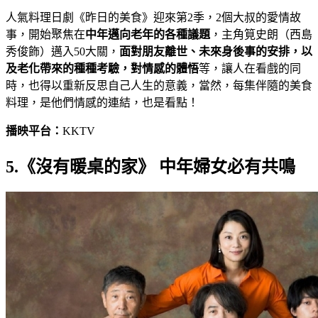
人氣料理日劇《昨日的美食》迎來第2季，2個大叔的愛情故
事，開始聚焦在
中年邁向老年的各種議題
，主角筧史朗（西島
秀俊飾）邁入50大關，
面對朋友離世、未來身後事的安排，以
及老化帶來的種種考驗，對情感的體悟
等，讓人在看戲的同
時，也得以重新反思自己人生的意義，當然，每集伴隨的美食
料理，是他們情感的連結，也是看點！
播映平台：
KKTV
5.《沒有暖桌的家》 中年婦女必有共鳴