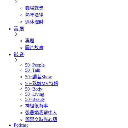
職場就業
熟年法律
退休理財
策 展
專題
圖片故事
影 音
50+People
50+Talk
50+讀者Show
50+熟齡MV特輯
50+Body
50+Living
50+Beauty
神經很有事
張曼娟我輩中人
鄧惠文時光心蘊
Podcast