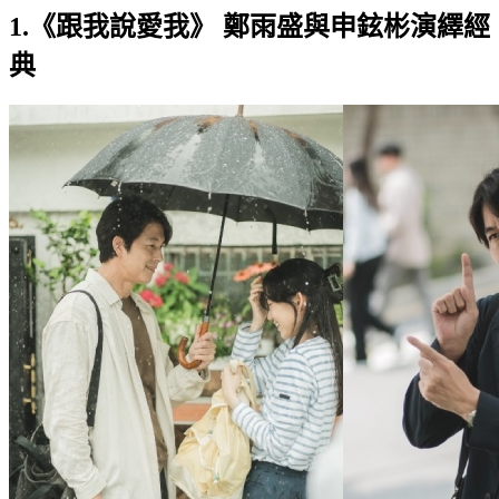
1.《跟我說愛我》 鄭雨盛與申鉉彬演繹經
典