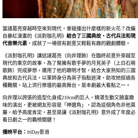
當諸葛亮穿越時空來到現代，會碰撞出什麼樣的新火花？改編
自暴紅漫畫的《派對咖孔明》
結合了三國典故、古代兵法和現
代音樂元素
，成就了一場很有創意又輕鬆有趣的觀劇體驗。
《派對咖孔明》講述諸葛亮（向井理飾）在臨終前意外穿越至
現代的東京的故事，為了幫擁有歌手夢的月見英子（上白石萌
歌飾）完成夢想，運用了他的聰明才智，結合大家熟知的三國
典故和古代兵法，以軍師身分為英子指點迷津，助攻她挺過各
種難關，站上流行樂壇的最高舞台，是本劇最大看點之一。
向井理以誇張的造型化身成210cm的巨人，精湛生動又饒富趣
味的演出，更被網友形容是「神選角」，認為這個角色非他莫
屬，給予高度肯定，甚至是讓《派對咖孔明》意外成了年度必
看日劇之一的霸榜關鍵！
播映平台：
friDay影音