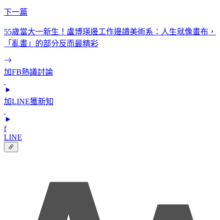
下一篇
55歲當大一新生！盧博瑛邊工作邊讀美術系：人生就像畫布，
「亂畫」的部分反而最精彩
加FB熱議討論
加LINE獲新知
f
LINE