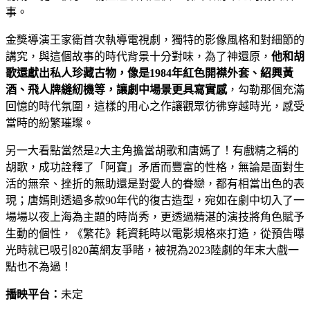
事。
金獎導演王家衛首次執導電視劇，獨特的影像風格和對細節的
講究，與這個故事的時代背景十分對味，為了神還原，
他和胡
歌還獻出私人珍藏古物，像是
1984
年紅色開襟外套、紹興黃
酒、飛人牌縫紉機等，讓劇中場景更具寫實感
，勾勒那個充滿
回憶的時代氛圍，這樣的用心之作讓觀眾彷彿穿越時光，感受
當時的紛繁璀璨。
另一大看點當然是2大主角擔當胡歌和唐嫣了！有戲精之稱的
胡歌，成功詮釋了「阿寶」矛盾而豐富的性格，無論是面對生
活的無奈、挫折的無助還是對愛人的眷戀，都有相當出色的表
現；唐嫣則透過多款90年代的復古造型，宛如在劇中切入了一
場場以夜上海為主題的時尚秀，更透過精湛的演技將角色賦予
生動的個性，《繁花》耗資耗時以電影規格來打造，從預告曝
光時就已吸引820萬網友爭睹，被視為2023陸劇的年末大戲一
點也不為過！
播映平台：
未定