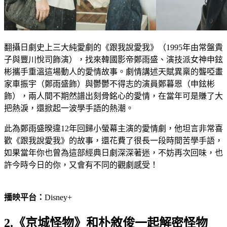
翻攝日劇史上三大純愛劇的《跟我說愛我》（1995年由常盤貴
子與豐川悅司飾演），找來韓國影帝鄭雨盛、演技派女神申鉉
彬攜手重溫這場動人的愛情故事。劇情講述天賦異稟的聾啞畫
家車振宇（鄭雨盛飾）與鬱鬱不得志的演員鄭暮恩（申鉉彬
飾），兩人間不期然譜出刻骨銘心的愛情，在當年可是賺了大
把熱淚，還掀起一波學手語的熱潮。
此為鄭雨盛暌違12年回歸小螢幕主演的愛情劇，他坦言非常喜
歡《跟我說愛我》的故事，還花費了很長一段時間苦學手語，
如果當年你也曾為這部經典日劇深深著迷，不妨再次回味，也
許今時今日的你，又會有不同的觀劇感受！
播映平台：
Disney+
2.《京城怪物》和朴敘俊一起解密怪物