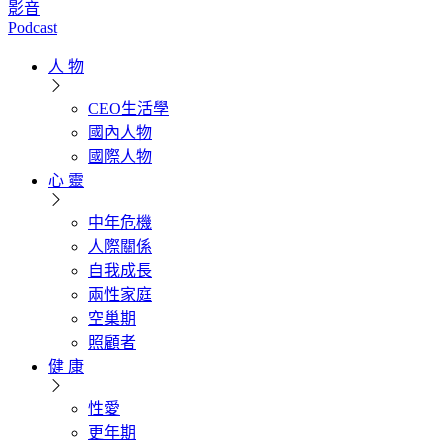
影音
Podcast
人 物
CEO生活學
國內人物
國際人物
心 靈
中年危機
人際關係
自我成長
兩性家庭
空巢期
照顧者
健 康
性愛
更年期