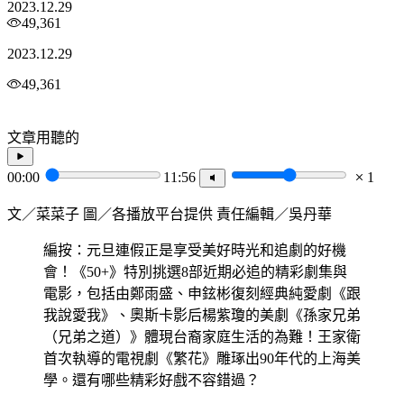
2023.12.29
49,361
2023.12.29
49,361
文章用聽的
00:00
11:56
1
文／菜菜子 圖／各播放平台提供 責任編輯／吳丹華
編按：元旦連假正是享受美好時光和追劇的好機
會！《50+》特別挑選8部近期必追的精彩劇集與
電影，包括由鄭雨盛、申鉉彬復刻經典純愛劇《跟
我說愛我》、奧斯卡影后楊紫瓊的美劇《孫家兄弟
（兄弟之道）》體現台裔家庭生活的為難！王家衛
首次執導的電視劇《繁花》雕琢出90年代的上海美
學。還有哪些精彩好戲不容錯過？