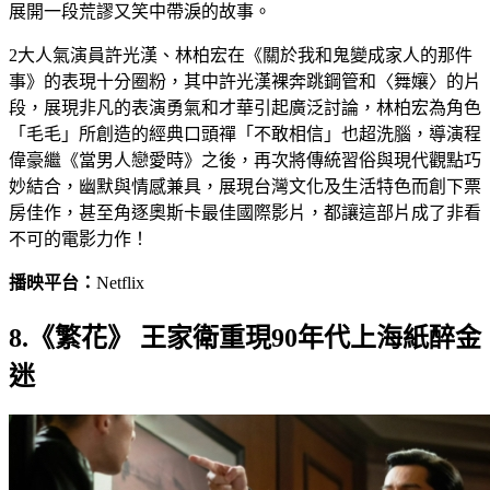
展開一段荒謬又笑中帶淚的故事。
2大人氣演員許光漢、林柏宏在《關於我和鬼變成家人的那件
事》的表現十分圈粉，其中許光漢裸奔跳鋼管和〈舞孃〉的片
段，展現非凡的表演勇氣和才華引起廣泛討論，林柏宏為角色
「毛毛」所創造的經典口頭禪「不敢相信」也超洗腦，導演程
偉豪繼《當男人戀愛時》之後，再次將傳統習俗與現代觀點巧
妙結合，幽默與情感兼具，展現台灣文化及生活特色而創下票
房佳作，甚至角逐奧斯卡最佳國際影片，都讓這部片成了非看
不可的電影力作！
播映平台：
Netflix
8.《繁花》 王家衛重現90年代上海紙醉金
迷