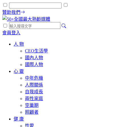
贊助我們
會員登入
人 物
CEO生活學
國內人物
國際人物
心 靈
中年危機
人際關係
自我成長
兩性家庭
空巢期
照顧者
健 康
性愛