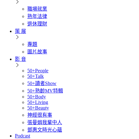
職場就業
熟年法律
退休理財
策 展
專題
圖片故事
影 音
50+People
50+Talk
50+讀者Show
50+熟齡MV特輯
50+Body
50+Living
50+Beauty
神經很有事
張曼娟我輩中人
鄧惠文時光心蘊
Podcast