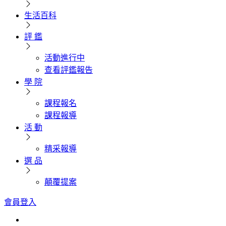
生活百科
評 鑑
活動進行中
查看評鑑報告
學 院
課程報名
課程報導
活 動
精采報導
選 品
顛覆提案
會員登入