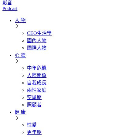
影音
Podcast
人 物
CEO生活學
國內人物
國際人物
心 靈
中年危機
人際關係
自我成長
兩性家庭
空巢期
照顧者
健 康
性愛
更年期