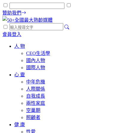
贊助我們
會員登入
人 物
CEO生活學
國內人物
國際人物
心 靈
中年危機
人際關係
自我成長
兩性家庭
空巢期
照顧者
健 康
性愛