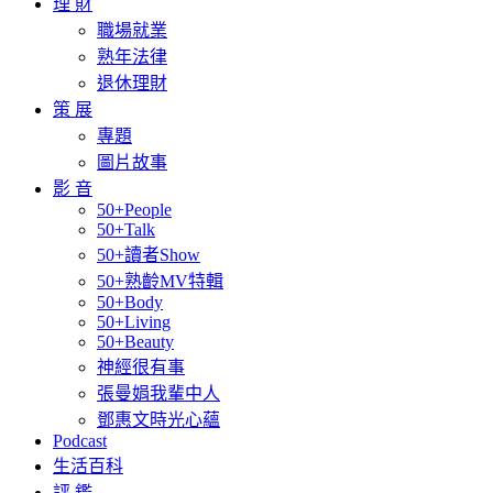
理 財
職場就業
熟年法律
退休理財
策 展
專題
圖片故事
影 音
50+People
50+Talk
50+讀者Show
50+熟齡MV特輯
50+Body
50+Living
50+Beauty
神經很有事
張曼娟我輩中人
鄧惠文時光心蘊
Podcast
生活百科
評 鑑