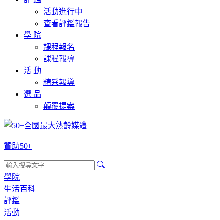
活動進行中
查看評鑑報告
學 院
課程報名
課程報導
活 動
精采報導
選 品
顛覆提案
贊助50+
學院
生活百科
評鑑
活動