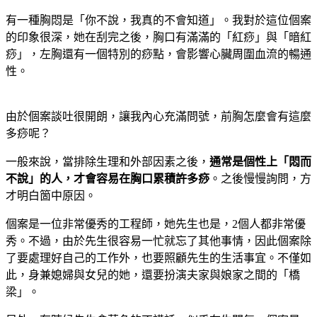
有一種胸悶是「你不說，我真的不會知道」。我對於這位個案
的印象很深，她在刮完之後，胸口有滿滿的「紅痧」與「暗紅
痧」，左胸還有一個特別的痧點，會影響心臟周圍血流的暢通
性。
由於個案談吐很開朗，讓我內心充滿問號，前胸怎麼會有這麼
多痧呢？
一般來說，當排除生理和外部因素之後，
通常是個性上「悶而
不說」的人，才會容易在胸口累積許多痧
。之後慢慢詢問，方
才明白箇中原因。
個案是一位非常優秀的工程師，她先生也是，2個人都非常優
秀。不過，由於先生很容易一忙就忘了其他事情，因此個案除
了要處理好自己的工作外，也要照顧先生的生活事宜。不僅如
此，身兼媳婦與女兒的她，還要扮演夫家與娘家之間的「橋
梁」。