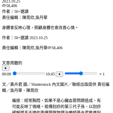
2023.10.25
58,406
作者｜50+選讀
責任編輯｜陳莞欣,吳丹華
身體會反映心理，照顧身體也會改善心情。
作者｜50+選讀
2023.10.25
責任編輯｜陳莞欣,吳丹華
58,406
文章用聽的
00:00
10:45
1
文／黃卉君 圖／Shutterstock 內文圖片／聯經出版提供 責任編
輯／吳丹華、陳莞欣
編按：經常胸悶，如果不是心臟血管問題造成，有
可能反映了情緒。祖傳刮痧的第三代子孫、以刮痧
緩解選手不適的奧運隨隊物理治療師黃卉君推廣刮