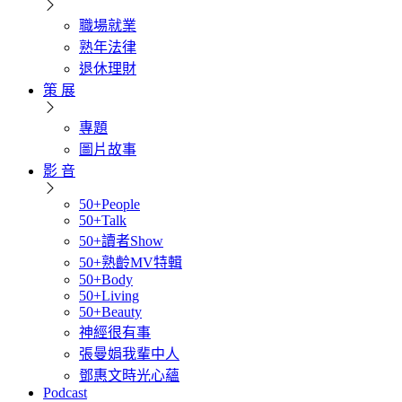
職場就業
熟年法律
退休理財
策 展
專題
圖片故事
影 音
50+People
50+Talk
50+讀者Show
50+熟齡MV特輯
50+Body
50+Living
50+Beauty
神經很有事
張曼娟我輩中人
鄧惠文時光心蘊
Podcast