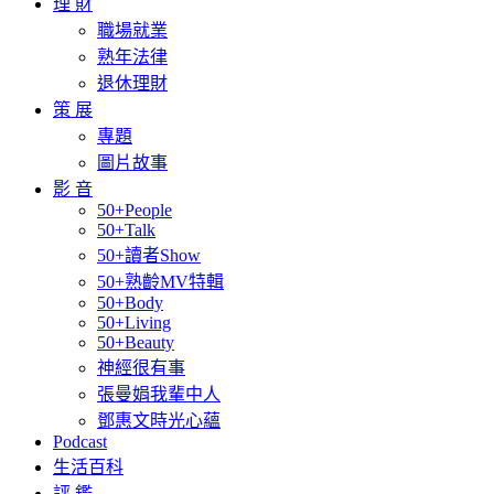
理 財
職場就業
熟年法律
退休理財
策 展
專題
圖片故事
影 音
50+People
50+Talk
50+讀者Show
50+熟齡MV特輯
50+Body
50+Living
50+Beauty
神經很有事
張曼娟我輩中人
鄧惠文時光心蘊
Podcast
生活百科
評 鑑