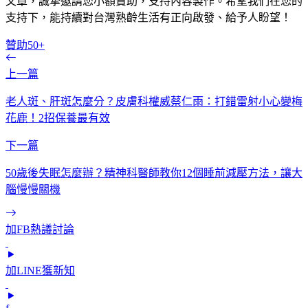
文章，誠摯邀請您小額贊助，支持內容製作。希望我們在您的
支持下，能持續對台灣熟齡生活有正向啟發、給予人盼望！
贊助50+
上一篇
老人斑、肝斑怎麼分？皮膚科權威蔡仁雨：打錯雷射小心變梅
花鹿！2招保養最有效
下一篇
50歲後失眠怎麼辦？精神科醫師教你12個睡前減壓方法，讓大
腦慢慢關機
加FB熱議討論
加LINE獲新知