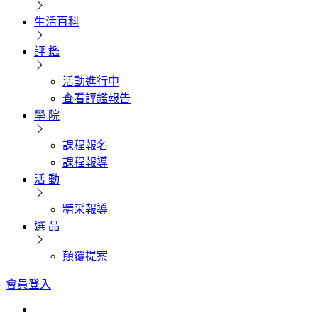
生活百科
評 鑑
活動進行中
查看評鑑報告
學 院
課程報名
課程報導
活 動
精采報導
選 品
顛覆提案
會員登入