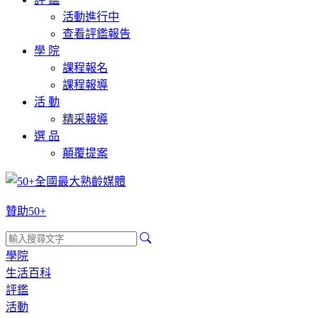
活動進行中
查看評鑑報告
學 院
課程報名
課程報導
活 動
精采報導
選 品
顛覆提案
贊助50+
學院
生活百科
評鑑
活動