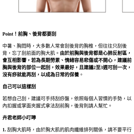
Point
！前胸、後背都要刮
中暑、胸悶時，大多數人常會刮後背的胸椎，但往往只刮後
背，忘了刮前面的胸大肌。
由於前胸與後背都是心肺反射區，
會互相影響，若為長期勞累、情緒容易悲傷或不開心，建議前
胸與後背的部位一起刮，效果最好，且建議
2
至3
週可刮一次，
沒有痧就能再刮，以成為日常的保養
。
自己可以這樣刮
若想自己刮，建議可手持刮痧盤，依照每個人習慣的手勢，以
內扣握或掌面夾握式拿法刮前胸，後背則請人幫忙。
卉君老師小叮嚀
1.
刮胸大肌時，由於胸大肌的肌肉纖維排列關係，請不要平行