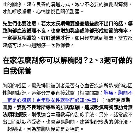
此的關係，建立良善的溝通方式，減少不必要的擔憂與猜測，
才能呼吸暢通、心情愉悅且關係甜蜜。
先生們也要注意，若太太長期需要擔憂這些說不出口的話，導
致胸部血液循環不良，也會增加乳癌或肺部形成結節的機率，
一定要互相體諒、好好溝通才行
。如果經常感到胸悶，雙方都
建議可以2～3週刮痧一次做保養。
在家怎麼刮痧可以解胸悶？2、3週可做的
自我保養
胸悶的成因，需先排除被刮者是否有心血管疾病所造成的心因
性胸悶狀況，這部分需要直接就醫（相關閱讀：
胸痛、胸悶不
一定是心臟病！更年期女性就醫前必知4件事
）；倘若為
長期
圓肩、姿勢不良等所導致的肌肉緊繃，造成吸氣時胸部肋骨無
法順利擴張
，則很適合本篇教導的刮痧手法。另外，話常說不
出口而默默承受者，也會容易胸悶，建議搭配後背的刮痧法，
一起刮拭，因為前胸與後背是對稱的。