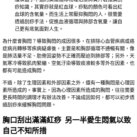
痧知識，其實痧就是紅血球，痧點的顏色可看出紅
血球的含氧量。而生活上常壓抑胸悶的人，很需要
透過刮痧手法，促進血液循環與肺部含氧量，讓自
己更有底氣面對人生。
為什麼會胸悶？導致胸悶的成因很多，在排除心血管疾病或癌
症病兆轉移等疾病疑慮後，主要是和胸部循環不通暢有關，像
是肺活量不足、肋骨因姿勢不正確而壓迫到肺部等；另外，天
氣寒冷導致肌肉緊繃、空氣汙染導致痰液較多等外在因素，也
都有可能造成胸悶。
不過，除了生理因素和外部因素之外，還有一種胸悶是心理因
素所造成的。事實上，因為心理因素所造成的胸悶，往往需要
更長時間的調理才有辦法改善。不論成因如何，都可以初步透
過刮痧來緩解胸悶問題。
胸口刮出滿滿紅痧 另一半愛生悶氣以致
自己不知所措