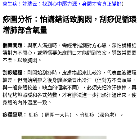
會生病！許瑞云：找到心中壓力源，身體才會真正變好
）
痧圖分析：怕講錯話致胸悶，刮痧促循環
增肺部含氧量
個案問題
：與家人溝通時，需經常揣測對方心思，深怕說錯話
讓對方不開心，或煩惱要怎麼開口才能問到答案，導致常悶悶
不樂，以致胸悶。
刮痧過程
：剛開始刮痧時，皮膚摸起來比較冷，代表血液循環
較差，但開始刮痧之後身體逐漸冒出冷汗（但對方不會頭暈，
與一般身體較差，缺血的個案不同），必須先把冷汗擦掉，再
搭配烤燈照暖和各式熱敷，才有辦法進一步把熱汗逼出來，使
身體的內外溫度一致。
痧種呈現：
紅痧（ 周圍一大片）、暗紅痧（深色處）。