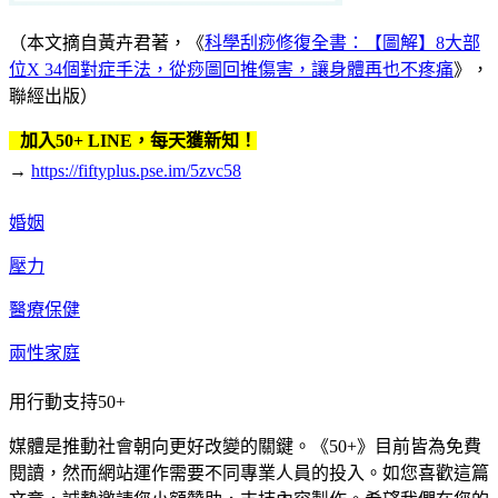
（本文摘自黃卉君著，《
科學刮痧修復全書：【圖解】8大部
位X 34個對症手法，從痧圖回推傷害，讓身體再也不疼痛
》，
聯經出版）
加入50+ LINE，每天獲新知！
→
https://fiftyplus.pse.im/5zvc58
婚姻
壓力
醫療保健
兩性家庭
用行動支持50+
媒體是推動社會朝向更好改變的關鍵。《50+》目前皆為免費
閱讀，然而網站運作需要不同專業人員的投入。如您喜歡這篇