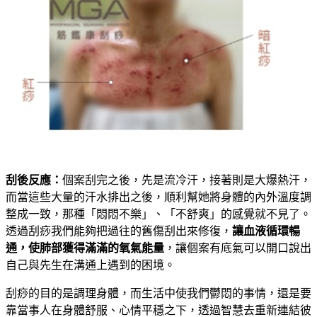
刮後反應：
個案刮完之後，先是流冷汗，接著則是大爆熱汗，
而當這些大量的汗水排出之後，順利幫她將身體的內外溫度調
整成一致，那種「悶悶不樂」、「不舒爽」的感覺就不見了。
透過刮痧我們能夠把過往的舊傷刮出來修復，
讓血液循環暢
通，使肺部獲得滿滿的氧氣能量
，讓個案有底氣可以開口說出
自己與先生在溝通上遇到的困境。
刮痧的目的是調理身體，而生活中使我們鬱悶的事情，還是要
靠當事人在身體舒服、心情平穩之下，透過智慧去重新連結彼