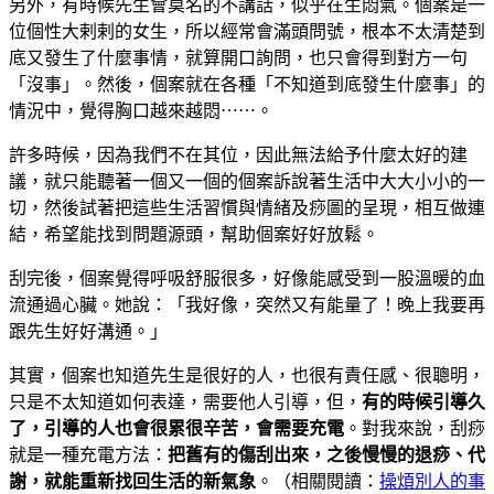
另外，有時候先生會莫名的不講話，似乎在生悶氣。個案是一
位個性大剌剌的女生，所以經常會滿頭問號，根本不太清楚到
底又發生了什麼事情，就算開口詢問，也只會得到對方一句
「沒事」。然後，個案就在各種「不知道到底發生什麼事」的
情況中，覺得胸口越來越悶⋯⋯。
許多時候，因為我們不在其位，因此無法給予什麼太好的建
議，就只能聽著一個又一個的個案訴說著生活中大大小小的一
切，然後試著把這些生活習慣與情緒及痧圖的呈現，相互做連
結，希望能找到問題源頭，幫助個案好好放鬆。
刮完後，個案覺得呼吸舒服很多，好像能感受到一股溫暖的血
流通過心臟。她說：「我好像，突然又有能量了！晚上我要再
跟先生好好溝通。」
其實，個案也知道先生是很好的人，也很有責任感、很聰明，
只是不太知道如何表達，需要他人引導，但，
有的時候引導久
了，引導的人也會很累很辛苦，會需要充電
。對我來說，刮痧
就是一種充電方法：
把舊有的傷刮出來，之後慢慢的退痧、代
謝，就能重新找回生活的新氣象
。（相關閱讀：
操煩別人的事