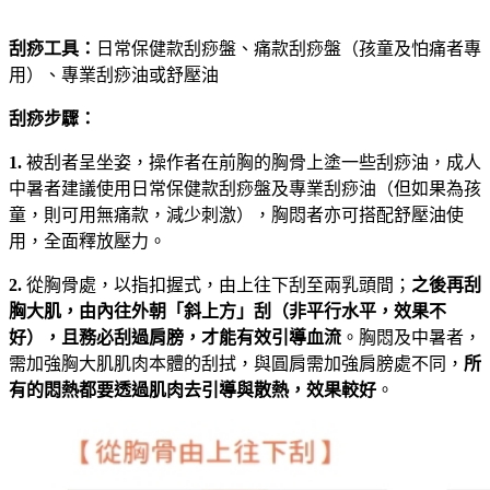
刮痧工具：
日常保健款刮痧盤、痛款刮痧盤（孩童及怕痛者專
用）、專業刮痧油或舒壓油
刮痧步驟：
1.
被刮者呈坐姿，操作者在前胸的胸骨上塗一些刮痧油，成人
中暑者建議使用日常保健款刮痧盤及專業刮痧油（但如果為孩
童，則可用無痛款，減少刺激），胸悶者亦可搭配舒壓油使
用，全面釋放壓力。
2.
從胸骨處，以指扣握式，由上往下刮至兩乳頭間；
之後再刮
胸大肌，由內往外朝「斜上方」刮（非平行水平，效果不
好），且務必刮過肩膀，才能有效引導血流
。胸悶及中暑者，
需加強胸大肌肌肉本體的刮拭，與圓肩需加強肩膀處不同，
所
有的悶熱都要透過肌肉去引導與散熱，效果較好
。