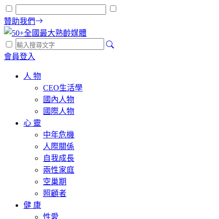
贊助我們
會員登入
人 物
CEO生活學
國內人物
國際人物
心 靈
中年危機
人際關係
自我成長
兩性家庭
空巢期
照顧者
健 康
性愛