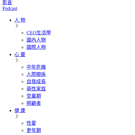
影音
Podcast
人 物
CEO生活學
國內人物
國際人物
心 靈
中年危機
人際關係
自我成長
兩性家庭
空巢期
照顧者
健 康
性愛
更年期