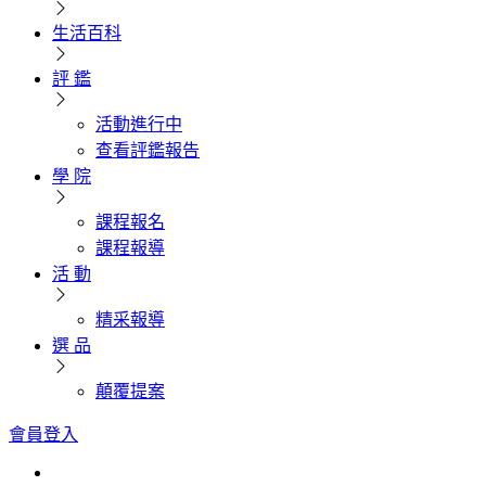
生活百科
評 鑑
活動進行中
查看評鑑報告
學 院
課程報名
課程報導
活 動
精采報導
選 品
顛覆提案
會員登入