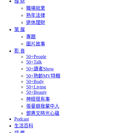
理 財
職場就業
熟年法律
退休理財
策 展
專題
圖片故事
影 音
50+People
50+Talk
50+讀者Show
50+熟齡MV特輯
50+Body
50+Living
50+Beauty
神經很有事
張曼娟我輩中人
鄧惠文時光心蘊
Podcast
生活百科
評 鑑