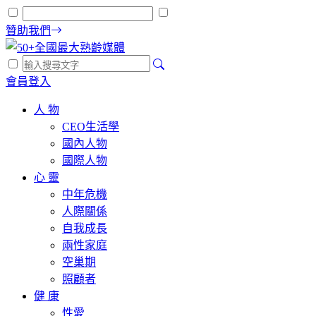
贊助我們
會員登入
人 物
CEO生活學
國內人物
國際人物
心 靈
中年危機
人際關係
自我成長
兩性家庭
空巢期
照顧者
健 康
性愛