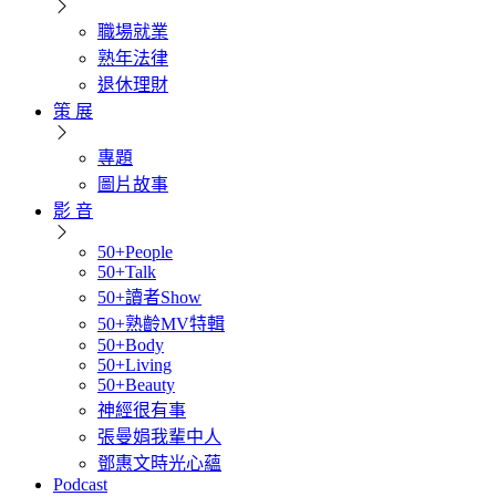
職場就業
熟年法律
退休理財
策 展
專題
圖片故事
影 音
50+People
50+Talk
50+讀者Show
50+熟齡MV特輯
50+Body
50+Living
50+Beauty
神經很有事
張曼娟我輩中人
鄧惠文時光心蘊
Podcast