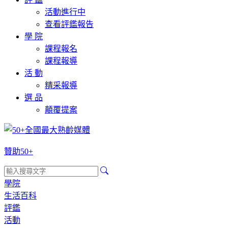
活動進行中
查看評鑑報告
學 院
課程報名
課程報導
活 動
精采報導
選 品
顛覆提案
贊助50+
學院
生活百科
評鑑
活動