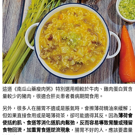
這道《南瓜山藥瘦肉粥》特別選用相較於牛肉、雞肉蛋白質含
量較少的豬肉，很適合肝炎患者養病期間食用。
另外，很多人在腸胃不適或是脹氣時，會擦薄荷精油來緩解；
但如果直接食用或是喝薄荷茶，卻可能適得其反。因為
薄荷會
使括約肌、食道等消化道肌肉鬆弛，反而容易導致胃酸或殘留
食物回流，加重胃食道逆流現象
，腸胃不好的人，應該要盡量