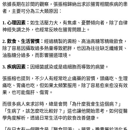
依據長期在診間的觀察，張振榕歸納出求診腸胃相關疾病的患
者，主要可分為三大類原因：
1. 心理因素：
如生活壓力大，有焦慮、憂鬱傾向者，除了自律
神經失調之外，也經常反映在腸胃問題上。
2. 飲食、生活習慣：
經過精製的澱粉、高油高糖等精緻飲食，
除了容易因攝取過多熱量導致肥胖，也因為往往缺乏纖維質、
油脂糖分過多，而影響腸道環境。
3. 疾病因素：
因細菌感染或是癌細胞而導致的病變。
張振榕也提到，不少人有經常吃止痛藥的習慣，頭痛吃、生理
痛吃、胃痛也吃，但如果太頻繁服用，除了容易愈來愈沒有效
果，也可能傷肝、傷胃。
而很多病人來求診時，總是會問「為什麼我會生這個病？」
「生病了，該怎麼吃比較好？」這也讓他開始思考，如何從醫
學角度解析，透過日常生活中的飲食改善健康。
「在日本有一個觀念是『醫食同源』，腸胃、膽囊屬於消化系