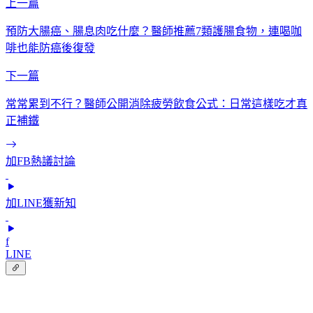
上一篇
預防大腸癌、腸息肉吃什麼？醫師推薦7類護腸食物，連喝咖
啡也能防癌後復發
下一篇
常常累到不行？醫師公開消除疲勞飲食公式：日常這樣吃才真
正補鐵
加FB熱議討論
加LINE獲新知
f
LINE