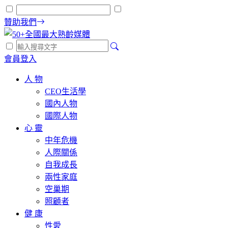
贊助我們
會員登入
人 物
CEO生活學
國內人物
國際人物
心 靈
中年危機
人際關係
自我成長
兩性家庭
空巢期
照顧者
健 康
性愛