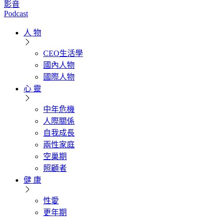
影音
Podcast
人 物
CEO生活學
國內人物
國際人物
心 靈
中年危機
人際關係
自我成長
兩性家庭
空巢期
照顧者
健 康
性愛
更年期