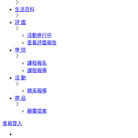
生活百科
評 鑑
活動進行中
查看評鑑報告
學 院
課程報名
課程報導
活 動
精采報導
選 品
顛覆提案
會員登入