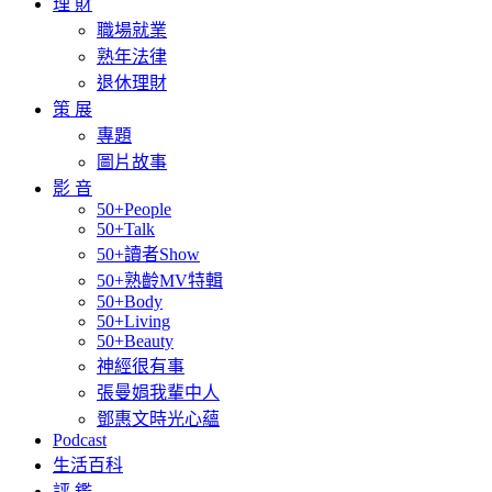
理 財
職場就業
熟年法律
退休理財
策 展
專題
圖片故事
影 音
50+People
50+Talk
50+讀者Show
50+熟齡MV特輯
50+Body
50+Living
50+Beauty
神經很有事
張曼娟我輩中人
鄧惠文時光心蘊
Podcast
生活百科
評 鑑