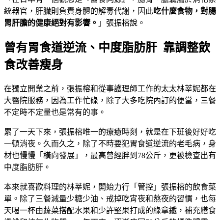
統器官，肝臟則負責身體的解毒代謝，因此
吃什麼食物，對腸
胃肝膽的健康絕對有影響。
」張振榕說。
曾有胃食道逆流、中度脂肪肝 靠調整飲
食改善瘦身
在獨立開業之前，張振榕和從事護理師工作的太太林莘妮都在
大醫院服務，因為工作忙碌，除了大多吃院內訂的便當，三餐
不定時不定量也是常有的事。
累了一天下來，張振榕唯一的療癒時刻，就是在下班後好好吃
一頓消夜。久而久之，除了不時要犯胃食道逆流的老毛病，身
材也慢慢「橫向發展」，最高曾經胖到78公斤，更被檢查出有
中度脂肪肝。
本來就喜歡料理的林莘妮，開始力行「管控」張振榕的飲食菜
單。除了三餐減量少糖少油、戒掉吃宵夜和熬夜的習慣，也每
天喝一杯由蔬菜搭配水果和少許堅果打成的綠拿鐵，補充膳食