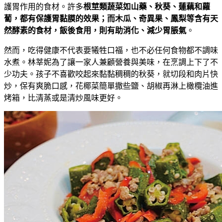
護胃作用的食材。許多
根莖類蔬菜如山藥、秋葵、蓮藕和蘿
蔔，都有保護胃黏膜的效果；而木瓜、奇異果、鳳梨等含有天
然酵素的食材，飯後食用，則有助消化、減少胃脹氣
。
然而，吃得健康不代表要犧牲口福，也不必任何食物都不調味
水煮。林莘妮為了讓一家人兼顧營養與美味，在烹調上下了不
少功夫。孩子不喜歡咬起來黏黏稠稠的秋葵，就切段和肉片快
炒，保有爽脆口感，花椰菜簡單撒些鹽、胡椒再淋上橄欖油進
烤箱，比清蒸或是清炒風味更好。