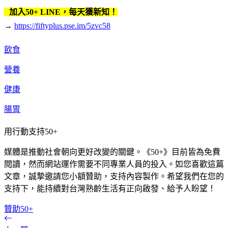
加入50+ LINE，每天獲新知！
→
https://fiftyplus.pse.im/5zvc58
飲食
營養
健康
腸胃
用行動支持50+
媒體是推動社會朝向更好改變的關鍵。《50+》目前皆為免費
閱讀，然而網站運作需要不同專業人員的投入。如您喜歡這篇
文章，誠摯邀請您小額贊助，支持內容製作。希望我們在您的
支持下，能持續對台灣熟齡生活有正向啟發、給予人盼望！
贊助50+