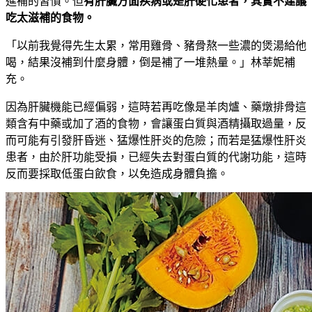
進補的習慣。但
有肝臟方面疾病或是肝硬化患者，其實不建議
吃太滋補的食物。
「以前我覺得先生太累，常用雞骨、豬骨熬一些濃的煲湯給他
喝，結果沒補到什麼身體，倒是補了一堆熱量。」林莘妮補
充。
因為肝臟機能已經偏弱，這時若再吃像是羊肉爐、藥燉排骨這
類含有中藥或加了酒的食物，會讓蛋白質與酒精攝取過量，反
而可能有引發肝昏迷、猛爆性肝炎的危險；而若是猛爆性肝炎
患者，由於肝功能受損，已經失去對蛋白質的代謝功能，這時
反而要採取低蛋白飲食，以免造成身體負擔。