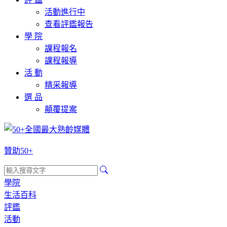
活動進行中
查看評鑑報告
學 院
課程報名
課程報導
活 動
精采報導
選 品
顛覆提案
贊助50+
學院
生活百科
評鑑
活動