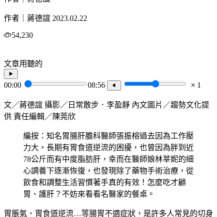
作者｜蔣德誼
2023.02.22
54,230
文章用聽的
00:00
08:56
1
文／蔣德誼 攝影／日常散步．李盈靜 內文圖片／趨勢文化提
供 責任編輯／陳莞欣
編按：知名胃腸肝膽科醫師張振榕過去因為工作壓
力大，長期有胃食道逆流的困擾，也曾因為胖到近
78公斤而有中度脂肪肝，幸而在醫師娘林莘妮的細
心調養下逐漸恢復，也發現除了藥物手術治療，從
飲食和調整生活習慣著手真的有效！怎麼吃才顧
胃、護肝？不妨來看看名醫家的餐桌。
胃脹氣、胃食道逆流…等腸胃不適症狀，是許多人常見的切身