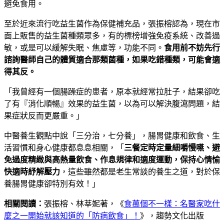
避免食用。
至於近來流行吃益生菌作為保健補充品，張振榕認為，現在市
面上販售的益生菌種類眾多，有的標榜增強免疫系統、改善過
敏，或是可以緩解失眠、焦慮等，功能不同。
食用前不妨先行
諮詢醫師自己的體質適合那類菌種，如果吃錯種類，可能會適
得其反。
「我曾經有一個腸躁症的患者，原本就經常拉肚子，結果卻吃
了有『消化順暢』效果的益生菌，以為可以解決腹瀉問題，結
果症狀反而更嚴重。」
中醫養生觀點中說「三分治，七分養」，腸胃健康和飲食、生
活習慣和身心健康都息息相關，「
三餐定時定量細嚼慢嚥、避
免過度精緻與高熱量飲食、作息規律和適度運動，保持心情愉
快適時紓解壓力
，這些雖然都是老生常談的養生之道，對於保
養腸胃健康卻特別有效！」
相關閱讀：
張振榕、林莘妮著，《
食萬個不一樣：名醫家吃什
麼之一開始就該知道的「防病飲食」！
》，趨勢文化出版