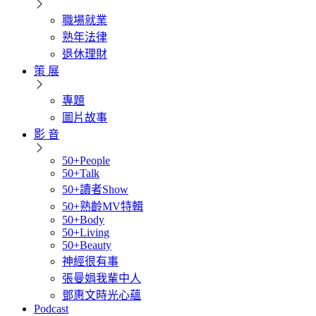
職場就業
熟年法律
退休理財
策 展
專題
圖片故事
影 音
50+People
50+Talk
50+讀者Show
50+熟齡MV特輯
50+Body
50+Living
50+Beauty
神經很有事
張曼娟我輩中人
鄧惠文時光心蘊
Podcast