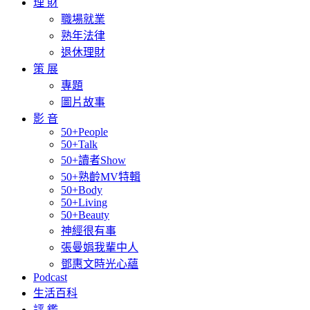
理 財
職場就業
熟年法律
退休理財
策 展
專題
圖片故事
影 音
50+People
50+Talk
50+讀者Show
50+熟齡MV特輯
50+Body
50+Living
50+Beauty
神經很有事
張曼娟我輩中人
鄧惠文時光心蘊
Podcast
生活百科
評 鑑