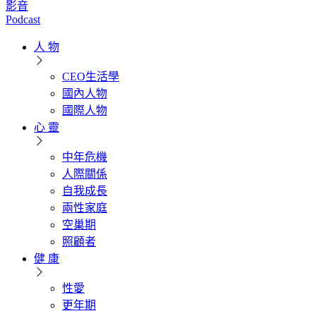
影音
Podcast
人 物
CEO生活學
國內人物
國際人物
心 靈
中年危機
人際關係
自我成長
兩性家庭
空巢期
照顧者
健 康
性愛
更年期