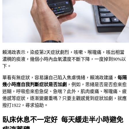
賴鴻政表示，染疫第2天症狀劇烈，咳嗽、喉嚨痛，咳出相當
濃稠的痰液，幾個小時內血氧濃度不斷下降，一度掉到90%以
下。
單看有無症狀，容易讓自己陷入焦慮情緒，賴鴻政建議，
每隔
幾小時應自我判斷症狀是否加劇
，例如，思緒是否是否愈來愈
迷糊，呼吸愈來愈急促、急喘？此外，肌肉痠痛、喉嚨痛、疲
倦感等症狀，逐漸變嚴重嗎？只要主觀感覺到症狀加劇，就應
撥打1922，尋求協助。
臥床休息不一定好 每天緩走半小時避免