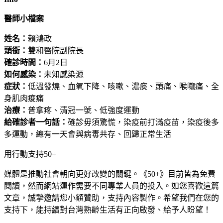
醫師小檔案
姓名：
賴鴻政
頭銜：
雙和醫院副院長
確診時間：
6月2日
如何感染：
未知感染源
症狀：
低溫發燒、血氧下降、咳嗽、濃痰、頭痛、喉嚨痛、全
身肌肉痠痛
治療：
普拿疼、清冠一號、低強度運動
給確診者一句話：
確診毋須驚慌，染疫前打滿疫苗，染疫後多
多運動，總有一天會與病毒共存、回歸正常生活
用行動支持50+
媒體是推動社會朝向更好改變的關鍵。《50+》目前皆為免費
閱讀，然而網站運作需要不同專業人員的投入。如您喜歡這篇
文章，誠摯邀請您小額贊助，支持內容製作。希望我們在您的
支持下，能持續對台灣熟齡生活有正向啟發、給予人盼望！