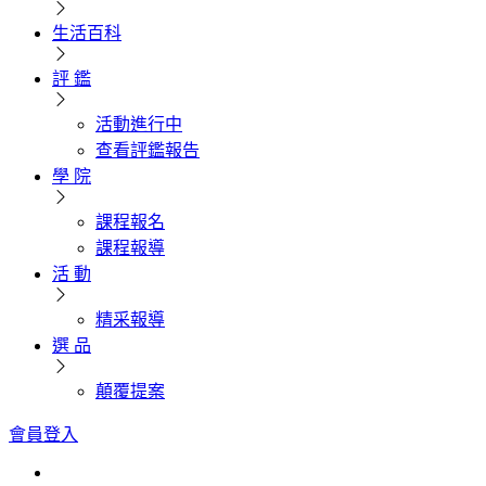
生活百科
評 鑑
活動進行中
查看評鑑報告
學 院
課程報名
課程報導
活 動
精采報導
選 品
顛覆提案
會員登入