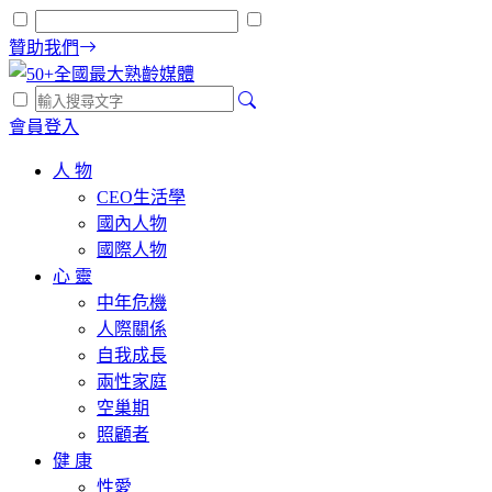
贊助我們
會員登入
人 物
CEO生活學
國內人物
國際人物
心 靈
中年危機
人際關係
自我成長
兩性家庭
空巢期
照顧者
健 康
性愛