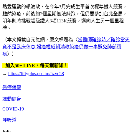
熱愛運動的賴鴻政，在今年3月完成生平首次標準鐵人競賽，
雖然染疫，前後約2個星期無法練跑，但仍要參加台北全馬，
明年則將挑戰超級鐵人3項113K競賽，邁向人生另一個里程
碑。
（本文轉載自元氣網，原文標題為〈
當醫師確診時／確診當天
竟不是臥床休息 婦癌權威賴鴻政染疫仍做一事避免肺部積
痰
〉）
加入50+ LINE，每天獲新知！
→
https://fiftyplus.pse.im/5zvc58
醫療保健
運動健身
COVID-19
呼吸道
Info