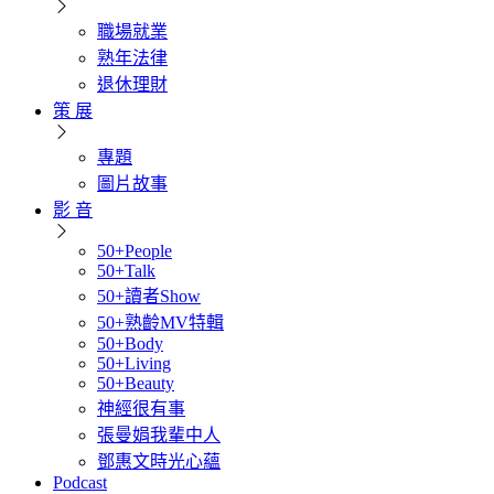
職場就業
熟年法律
退休理財
策 展
專題
圖片故事
影 音
50+People
50+Talk
50+讀者Show
50+熟齡MV特輯
50+Body
50+Living
50+Beauty
神經很有事
張曼娟我輩中人
鄧惠文時光心蘊
Podcast