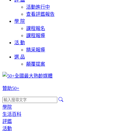
活動進行中
查看評鑑報告
學 院
課程報名
課程報導
活 動
精采報導
選 品
顛覆提案
贊助50+
學院
生活百科
評鑑
活動