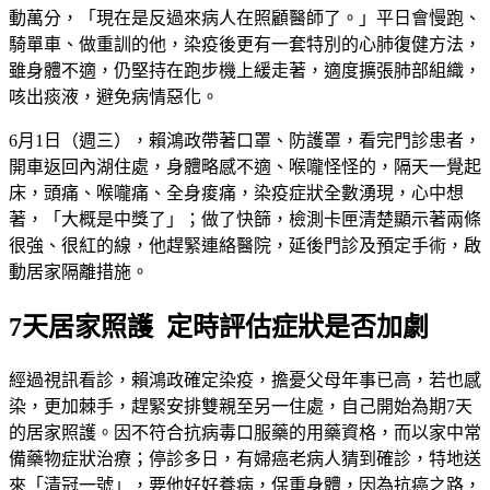
動萬分，「現在是反過來病人在照顧醫師了。」平日會慢跑、
騎單車、做重訓的他，染疫後更有一套特別的心肺復健方法，
雖身體不適，仍堅持在跑步機上緩走著，適度擴張肺部組織，
咳出痰液，避免病情惡化。
6月1日（週三），賴鴻政帶著口罩、防護罩，看完門診患者，
開車返回內湖住處，身體略感不適、喉嚨怪怪的，隔天一覺起
床，頭痛、喉嚨痛、全身痠痛，染疫症狀全數湧現，心中想
著，「大概是中獎了」；做了快篩，檢測卡匣清楚顯示著兩條
很強、很紅的線，他趕緊連絡醫院，延後門診及預定手術，啟
動居家隔離措施。
7天居家照護 定時評估症狀是否加劇
經過視訊看診，賴鴻政確定染疫，擔憂父母年事已高，若也感
染，更加棘手，趕緊安排雙親至另一住處，自己開始為期7天
的居家照護。因不符合抗病毒口服藥的用藥資格，而以家中常
備藥物症狀治療；停診多日，有婦癌老病人猜到確診，特地送
來「清冠一號」，要他好好養病，保重身體，因為抗癌之路，