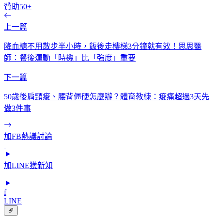
贊助50+
上一篇
降血糖不用散步半小時，飯後走樓梯3分鐘就有效！思思醫
師：餐後運動「時機」比「強度」重要
下一篇
50歲後肩頸痠、腰背僵硬怎麼辦？體育教練：痠痛超過3天先
做3件事
加FB熱議討論
加LINE獲新知
f
LINE