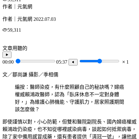
作者｜元氣網
作者｜元氣網
2022.07.03
59,311
文章用聽的
00:00
05:37
1
文／鄒尚謙 攝影／季相儒
編按：醫師染疫，有什麼照顧自己的秘訣嗎？婦癌
權威賴鴻政醫師，認為「臥床休息不一定對身體
好，」為維護心肺機能、守護肌力，居家照護期間
該怎麼做？
即使謹慎以對，小心防範，但雙和醫院副院長、國內婦癌權威
賴鴻政仍染疫，也不知從哪裡感染病毒，談起如何抵禦病毒，
除了家中備用感冒成藥，還有患者提供「清冠一號」，讓他感