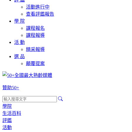
活動進行中
查看評鑑報告
學 院
課程報名
課程報導
活 動
精采報導
選 品
顛覆提案
贊助50+
學院
生活百科
評鑑
活動