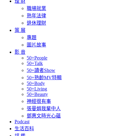
理 財
職場就業
熟年法律
退休理財
策 展
專題
圖片故事
影 音
50+People
50+Talk
50+讀者Show
50+熟齡MV特輯
50+Body
50+Living
50+Beauty
神經很有事
張曼娟我輩中人
鄧惠文時光心蘊
Podcast
生活百科
評 鑑