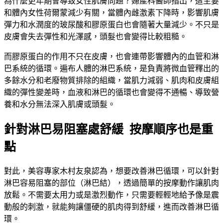
為什麼更年期會導致女性肌膚問題？婦產科醫師指出，這主要
和體內女性荷爾蒙減少有關，當體內雌激素下降時，影響肌膚
彈力和水潤度的玻尿酸和膠原蛋白也會隨著大量減少。不只是
皮膚會失去彈性和光澤感，頭髮也會變得比較粗糙。
而膠原蛋白的作用不只在皮膚，也會連帶影響體內的血管和淋
巴系統的循環。遍布人體的淋巴系統，是負責將微血管釋出的
多餘水分和老廢物質排除的組織，當肌力減弱、肌肉和皮膚組
織的彈性變差時，血液和淋巴的循環也會變得不通暢、導致營
養和水分無法深入肌膚或頭髮。
針對淋巴易阻塞處舒緩 按摩順序也是重
點
對此，美容專家木村友泉認為，想要改善淋巴循環，可以針對
淋巴容易阻塞的部位（淋巴結），透過簡單的按摩動作讓肌肉
放鬆。不需要太用力或是激烈動作，只需要輕輕地給予像是震
動般的刺激，就能夠讓僵硬的肌肉得到舒緩，進而改善淋巴循
環。