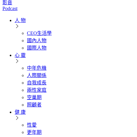
影音
Podcast
人 物
CEO生活學
國內人物
國際人物
心 靈
中年危機
人際關係
自我成長
兩性家庭
空巢期
照顧者
健 康
性愛
更年期