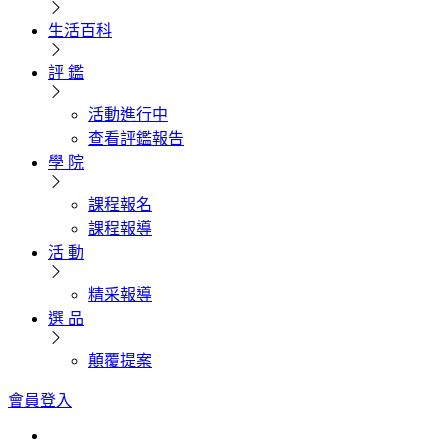
生活百科
評 鑑
活動進行中
查看評鑑報告
學 院
課程報名
課程報導
活 動
精采報導
選 品
顛覆提案
會員登入