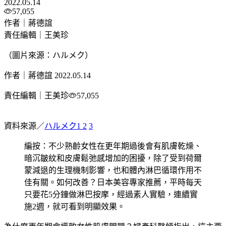
2022.05.14
57,055
作者｜蔣德誼
責任編輯｜王美珍
（圖片來源：ハルメク）
作者｜蔣德誼
2022.05.14
責任編輯｜王美珍
57,055
資料來源／
ハルメク1
2
3
編按：不少熟齡女性在更年期過後會有肌膚乾燥、
暗沉皺紋和皮膚鬆弛感增加的困擾，除了受到荷爾
蒙減退的生理機制影響，也和體內淋巴循環作用不
佳有關。如何改善？日本美容專家推薦，平時每天
只要花5分鐘做淋巴按摩，經過素人實驗，連續實
施2週，就可看到明顯效果。