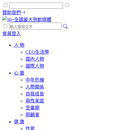
贊助我們
會員登入
人 物
CEO生活學
國內人物
國際人物
心 靈
中年危機
人際關係
自我成長
兩性家庭
空巢期
照顧者
健 康
性愛