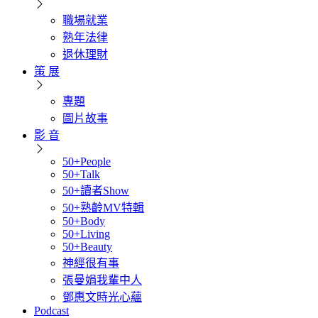
職場就業
熟年法律
退休理財
策 展
專題
圖片故事
影 音
50+People
50+Talk
50+讀者Show
50+熟齡MV特輯
50+Body
50+Living
50+Beauty
神經很有事
張曼娟我輩中人
鄧惠文時光心蘊
Podcast