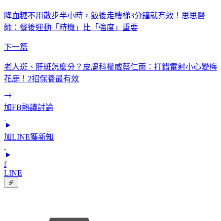
降血糖不用散步半小時，飯後走樓梯3分鐘就有效！思思醫
師：餐後運動「時機」比「強度」重要
下一篇
老人斑、肝斑怎麼分？皮膚科權威蔡仁雨：打錯雷射小心變梅
花鹿！2招保養最有效
加FB熱議討論
加LINE獲新知
f
LINE