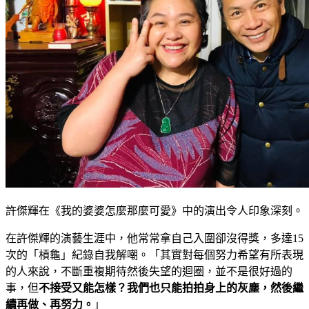
許傑輝在《我的婆婆怎麼那麼可愛》中的演出令人印象深刻。
在許傑輝的演藝生涯中，他常常拿自己入圍卻沒得獎，多達15
次的「槓龜」紀錄自我解嘲。「其實對每個努力希望有所表現
的人來說，不斷重複期待然後失望的迴圈，並不是很好過的
事，但
不接受又能怎樣？我們也只能拍拍身上的灰塵，然後繼
續再做、再努力。
」