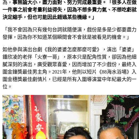
為，
事無論大小，盡力面對、努力完成最重要。「很多人在做
一件事之前會考量利益得失，因為不想多費力氣、不想吃虧就
決定縮手，但也可能因此錯過某些機緣。」
「我不會因為只有幾句台詞就隨便演，戲份是多是少都要盡力
發揮，因為你不知道某個瞬間會不會就是被看見的機會。」
如他參與演出台劇《我的婆婆怎麼那麼可愛》，演出「婆婆」
鍾欣凌的老伴「火寮一哥」，原本只是配角性質，卻因為他細
膩深刻的演出，廣受觀眾喜愛，因而增加了不少戲份，最終入
圍金鐘獎最佳男主角。2021年，他則以短片《88海水浴場》入
圍金穗獎最佳劇情片，已經是所有入圍導演當中年紀最大的一
位。