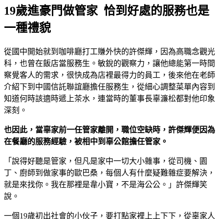
19歲進豪門做管家 恰到好處的服務也是
一種禮貌
從國中開始就到咖啡廳打工賺外快的許傑輝，因為高職念觀光
科，也曾在飯店當服務生。敏銳的觀察力，讓他總能第一時間
察覺客人的需求，很快成為店裡最得力的員工，後來他在老師
介紹下到中國信託聯誼廳擔任服務生，從細心調整菜單內容到
知道何時該適時遞上茶水，連當時的董事長辜濂松都對他印象
深刻。
也因此，當辜家前一任管家離開，職位空缺時，許傑輝便因為
在餐廳的服務經驗，被相中到辜公館擔任管家。
「說得好聽是管家，但凡是家中一切大小雜事，從司機、園
丁、廚師到做家事的歐巴桑，每個人有什麼疑難雜症要解決，
就是來找你。我在那裡是韋小寶，不是海公公。」許傑輝笑
說。
一個19歲初出社會的小伙子，要打點家裡上上下下，從辜家人