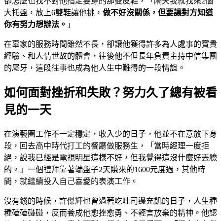
卻怎麼也找不對他指定要穿的那雙皮鞋，「隔天我就找來2個
大托盤，放上6雙鞋讓他挑，
做不好沒關係，但要讓對方知道
你有努力想辦法。
」
在辜家的服務時間雖然不長，卻讓他獲得許多為人處事的寶貴
經驗、和人情世故的體會，往後他不但長年負責主持中信集團
的尾牙，這段往事也成為他人生中難得的一段情誼。
如何面對挫折和失敗？努力久了總有被看
見的一天
在演藝圈工作不一定穩定，收入少的日子，他並不在意放下身
段，回去高中時代打工的餐廳做服務生，「當時經理一度拒
絕，說我已經是電視明星這樣不好，但我覺得這沒什麼好丟臉
的。」一個禮拜靠著端盤子2天賺來的1600元度過，其他時
間，就繼續投入自己喜愛的表演工作。
沒有錢的時候，許傑輝也曾過著吃吐司邊充飢的日子，人生種
種磕磕碰碰，反而養成他愈挫愈勇、不輕言放棄的精神。他認