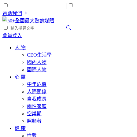
贊助我們
會員登入
人 物
CEO生活學
國內人物
國際人物
心 靈
中年危機
人際關係
自我成長
兩性家庭
空巢期
照顧者
健 康
性愛