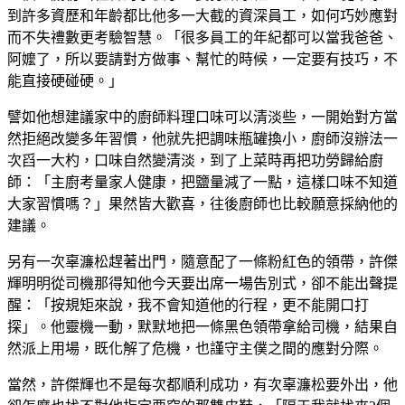
到許多資歷和年齡都比他多一大截的資深員工，如何巧妙應對
而不失禮數更考驗智慧。「很多員工的年紀都可以當我爸爸、
阿嬤了，所以要請對方做事、幫忙的時候，一定要有技巧，不
能直接硬碰硬。」
譬如他想建議家中的廚師料理口味可以清淡些，一開始對方當
然拒絕改變多年習慣，他就先把調味瓶罐換小，廚師沒辦法一
次舀一大杓，口味自然變清淡，到了上菜時再把功勞歸給廚
師：「主廚考量家人健康，把鹽量減了一點，這樣口味不知道
大家習慣嗎？」果然皆大歡喜，往後廚師也比較願意採納他的
建議。
另有一次辜濂松趕著出門，隨意配了一條粉紅色的領帶，許傑
輝明明從司機那得知他今天要出席一場告別式，卻不能出聲提
醒：「按規矩來說，我不會知道他的行程，更不能開口打
探」。他靈機一動，默默地把一條黑色領帶拿給司機，結果自
然派上用場，既化解了危機，也謹守主僕之間的應對分際。
當然，許傑輝也不是每次都順利成功，有次辜濂松要外出，他