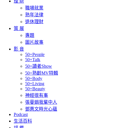
理 財
職場就業
熟年法律
退休理財
策 展
專題
圖片故事
影 音
50+People
50+Talk
50+讀者Show
50+熟齡MV特輯
50+Body
50+Living
50+Beauty
神經很有事
張曼娟我輩中人
鄧惠文時光心蘊
Podcast
生活百科
評 鑑