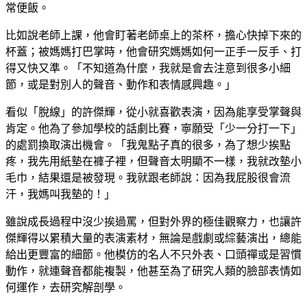
常便飯。
比如說老師上課，他會盯著老師桌上的茶杯，擔心快掉下來的
杯蓋；被媽媽打巴掌時，他會研究媽媽如何一正手一反手、打
得又快又準。「不知道為什麼，我就是會去注意到很多小細
節，或是對別人的聲音、動作和表情感興趣。」
看似「脫線」的許傑輝，從小就喜歡表演，因為能享受掌聲與
肯定。他為了參加學校的話劇比賽，寧願受「少一分打一下」
的處罰換取演出機會。「我鬼點子真的很多，為了想少挨點
疼，我先用紙墊在褲子裡，但聲音太明顯不一樣，我就改墊小
毛巾，結果還是被發現。我就跟老師說：因為我屁股很會流
汗，我媽叫我墊的！」
雖說成長過程中沒少挨過罵，但對外界的極佳觀察力，也讓許
傑輝得以累積大量的表演素材，無論是戲劇或綜藝演出，總能
給出更豐富的細節。他模仿的名人不只外表、口頭禪或是習慣
動作，就連聲音都能複製，他甚至為了研究人類的臉部表情如
何運作，去研究解剖學。