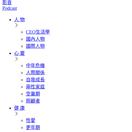
影音
Podcast
人 物
CEO生活學
國內人物
國際人物
心 靈
中年危機
人際關係
自我成長
兩性家庭
空巢期
照顧者
健 康
性愛
更年期