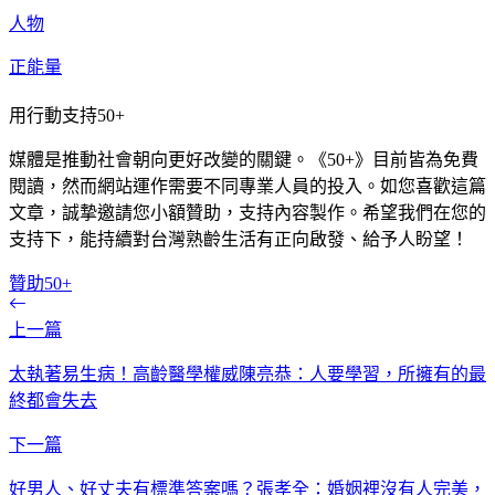
人物
正能量
用行動支持50+
媒體是推動社會朝向更好改變的關鍵。《50+》目前皆為免費
閱讀，然而網站運作需要不同專業人員的投入。如您喜歡這篇
文章，誠摯邀請您小額贊助，支持內容製作。希望我們在您的
支持下，能持續對台灣熟齡生活有正向啟發、給予人盼望！
贊助50+
上一篇
太執著易生病！高齡醫學權威陳亮恭：人要學習，所擁有的最
終都會失去
下一篇
好男人、好丈夫有標準答案嗎？張孝全：婚姻裡沒有人完美，