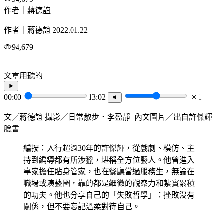
作者｜蔣德誼
作者｜蔣德誼
2022.01.22
94,679
文章用聽的
00:00
13:02
1
文／蔣德誼 攝影／日常散步．李盈靜 內文圖片／出自許傑輝
臉書
編按：入行超過30年的許傑輝，從戲劇、模仿、主
持到編導都有所涉獵，堪稱全方位藝人。他曾進入
辜家擔任貼身管家，也在餐廳當過服務生，無論在
職場或演藝圈，靠的都是細微的觀察力和紮實累積
的功夫。他也分享自己的「失敗哲學」：挫敗沒有
關係，但不要忘記溫柔對待自己。