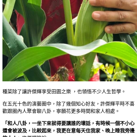
種菜除了讓許傑輝享受田園之樂 ，也領悟不少人生哲學。
在五光十色的演藝圈中，除了幾個知心好友，許傑輝平時不喜
歡跟圈內人聚會聊八卦，寧願花更多時間和家人相處。
「和人八卦，一坐下來就得要講誰的壞話，有時候一個不小心
還會被波及，比較起來，我更在意每天住我家、晚上睡我旁邊