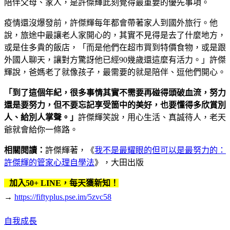
陪伴父母、家人，是許傑輝此刻覺得最重要的優先事項。
疫情還沒爆發前，許傑輝每年都會帶著家人到國外旅行。他
說，旅途中最讓老人家開心的，其實不見得是去了什麼地方，
或是住多貴的飯店，「而是他們在超市買到特價食物，或是跟
外國人聊天，讓對方驚訝他已經90幾歲還這麼有活力。」許傑
輝說，爸媽老了就像孩子，最需要的就是陪伴、逗他們開心。
「到了這個年紀，很多事情其實不需要再碰得頭破血流，努力
還是要努力，但不要忘記享受箇中的美好，也要懂得多欣賞別
人、給別人掌聲。」
許傑輝笑說，用心生活、真誠待人，老天
爺就會給你一條路。
相關閱讀：
許傑輝著，《
我不是最耀眼的但可以是最努力的：
許傑輝的管家心理自學法
》，大田出版
加入50+ LINE，每天獲新知！
→
https://fiftyplus.pse.im/5zvc58
自我成長