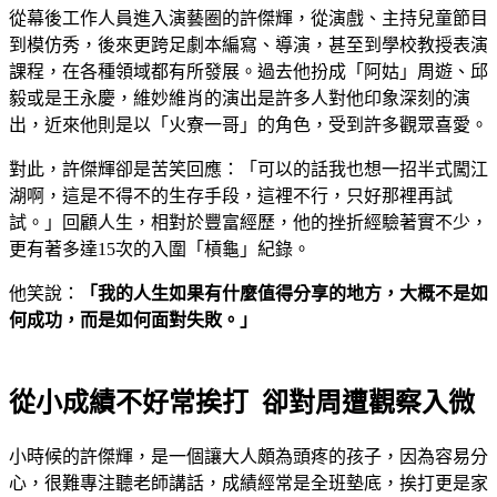
從幕後工作人員進入演藝圈的許傑輝，從演戲、主持兒童節目
到模仿秀，後來更跨足劇本編寫、導演，甚至到學校教授表演
課程，在各種領域都有所發展。過去他扮成「阿姑」周遊、邱
毅或是王永慶，維妙維肖的演出是許多人對他印象深刻的演
出，近來他則是以「火寮一哥」的角色，受到許多觀眾喜愛。
對此，許傑輝卻是苦笑回應：「可以的話我也想一招半式闖江
湖啊，這是不得不的生存手段，這裡不行，只好那裡再試
試。」回顧人生，相對於豐富經歷，他的挫折經驗著實不少，
更有著多達15次的入圍「槓龜」紀錄。
他笑說：
「我的人生如果有什麼值得分享的地方，大概不是如
何成功，而是如何面對失敗。」
從小成績不好常挨打 卻對周遭觀察入微
小時候的許傑輝，是一個讓大人頗為頭疼的孩子，因為容易分
心，很難專注聽老師講話，成績經常是全班墊底，挨打更是家