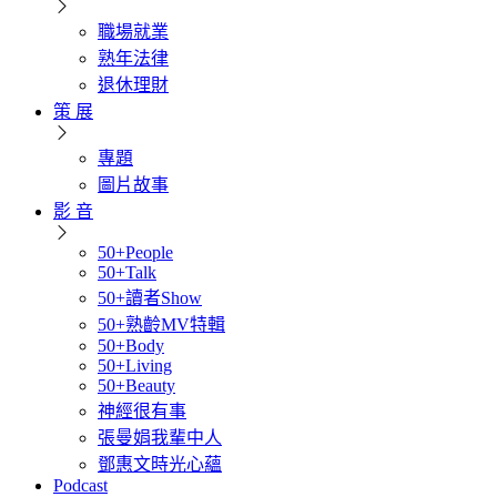
職場就業
熟年法律
退休理財
策 展
專題
圖片故事
影 音
50+People
50+Talk
50+讀者Show
50+熟齡MV特輯
50+Body
50+Living
50+Beauty
神經很有事
張曼娟我輩中人
鄧惠文時光心蘊
Podcast