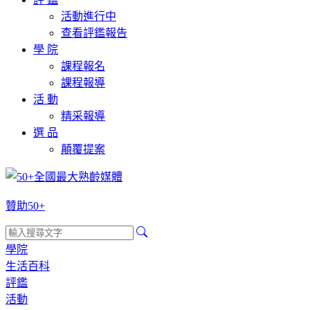
活動進行中
查看評鑑報告
學 院
課程報名
課程報導
活 動
精采報導
選 品
顛覆提案
贊助50+
學院
生活百科
評鑑
活動