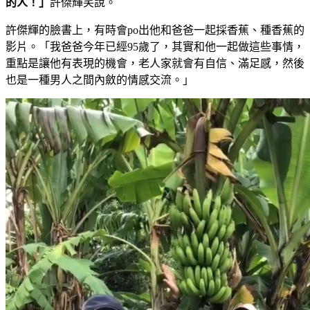
的人！」
許傑輝笑說。
許傑輝的臉書上，有時會po出他和爸爸一起採香蕉、種香蕉的
影片。「我爸爸今年已經95歲了，其實和他一起做這些事情，
重點是讓他有表現的機會，老人家就會有自信、滿足感，然後
也是一種男人之間內斂的情感交流。」