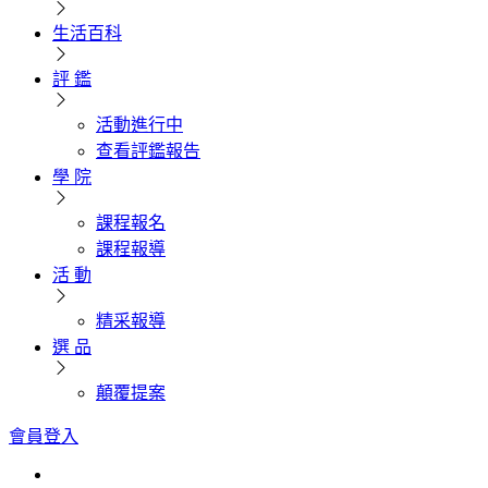
生活百科
評 鑑
活動進行中
查看評鑑報告
學 院
課程報名
課程報導
活 動
精采報導
選 品
顛覆提案
會員登入