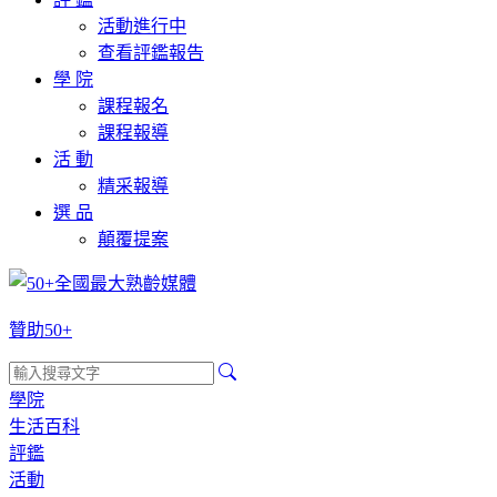
活動進行中
查看評鑑報告
學 院
課程報名
課程報導
活 動
精采報導
選 品
顛覆提案
贊助50+
學院
生活百科
評鑑
活動