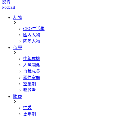
影音
Podcast
人 物
CEO生活學
國內人物
國際人物
心 靈
中年危機
人際關係
自我成長
兩性家庭
空巢期
照顧者
健 康
性愛
更年期