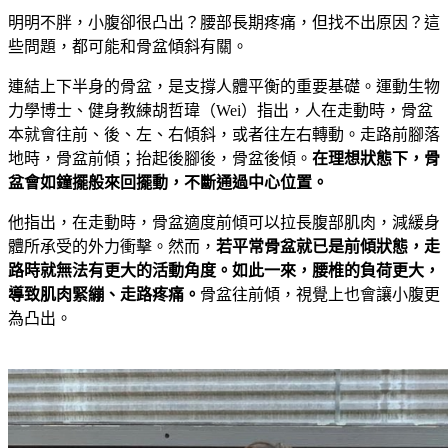
明明不胖，小腹卻很凸出？腰部長期疼痛，但找不出原因？這
些問題，都可能和骨盆傾斜有關。
連結上下半身的骨盆，是支撐人體平衡的重要基礎。運動生物
力學博士、健身教練胡哲瑋（Wei）指出，人在走動時，骨盆
本就會往前、後、左、右傾斜，或者往左右轉動。走路前腳落
地時，骨盆前傾；抬起後腳後，骨盆後傾。
在理想狀態下，骨
盆會如鐘擺般來回擺動，不斷通過中心位置。
他指出，在走動時，骨盆適度前傾可以拉長腹部肌肉，減緩身
體所承受的外力衝擊。然而，
若平常骨盆就已是前傾狀態，走
路時就無法有更大的活動角度。如此一來，腰椎的負荷更大，
導致肌肉緊繃、走路疼痛。
骨盆往前傾，視覺上也會讓小腹更
為凸出。