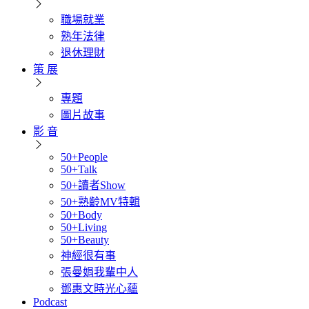
職場就業
熟年法律
退休理財
策 展
專題
圖片故事
影 音
50+People
50+Talk
50+讀者Show
50+熟齡MV特輯
50+Body
50+Living
50+Beauty
神經很有事
張曼娟我輩中人
鄧惠文時光心蘊
Podcast