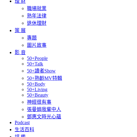
理 財
職場就業
熟年法律
退休理財
策 展
專題
圖片故事
影 音
50+People
50+Talk
50+讀者Show
50+熟齡MV特輯
50+Body
50+Living
50+Beauty
神經很有事
張曼娟我輩中人
鄧惠文時光心蘊
Podcast
生活百科
評 鑑