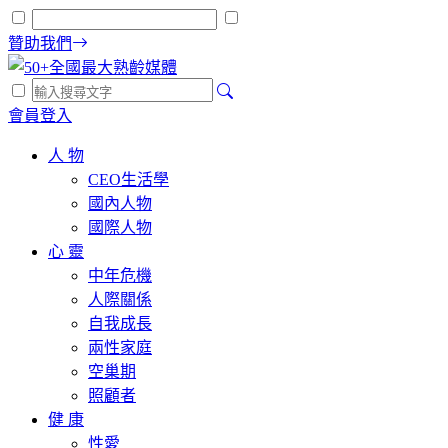
贊助我們
會員登入
人 物
CEO生活學
國內人物
國際人物
心 靈
中年危機
人際關係
自我成長
兩性家庭
空巢期
照顧者
健 康
性愛