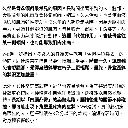
久坐是骨盆傾斜最常見的原因。
長時間坐著不動的人，髖部、
大腿前側的肌肉群會逐漸緊繃、縮短。久未活動，也會使血液
循環和肌肉彈性變差。當久坐的人起身走動時，因為大腿肌肉
無力，身體其他部位的肌肉，包含膝蓋、臀部、下背部等，都
要費更多力氣才能進行動作。
這種「代償作用」，會使骨盆往
某一側傾斜，也可能導致肌肉疼痛。
Wei進一步指出，多數人的身體天生就有「習慣往單邊去」的
傾向。即便經常提醒自己要保持端正坐姿，
時間一久，還是難
免會想翹腳、覺得身體斜靠在椅子上更輕鬆。最終，骨盆歪斜
的狀況更加嚴重。
此外，女性常穿高跟鞋，骨盆也容易前傾。為了將過度前傾的
身體重心拉回，腰椎會不自覺往後彎曲，脊椎難以自然地旋
轉。
長期以「凹腰凸臀」的姿勢走路，腰椎後側的關節不停碰
撞，即可能出現下背嚴重疼痛的症狀。
Wei建議，真的必須穿
高跟鞋的人，選擇鞋跟在3公分以下的款式、縮短穿著時間，
對身體影響較小。