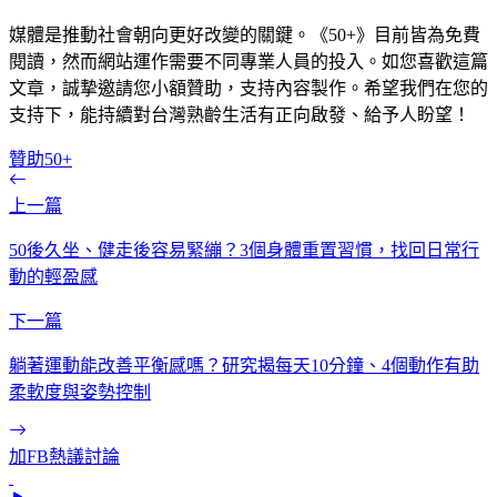
媒體是推動社會朝向更好改變的關鍵。《50+》目前皆為免費
閱讀，然而網站運作需要不同專業人員的投入。如您喜歡這篇
文章，誠摯邀請您小額贊助，支持內容製作。希望我們在您的
支持下，能持續對台灣熟齡生活有正向啟發、給予人盼望！
贊助50+
上一篇
50後久坐、健走後容易緊繃？3個身體重置習慣，找回日常行
動的輕盈感
下一篇
躺著運動能改善平衡感嗎？研究揭每天10分鐘、4個動作有助
柔軟度與姿勢控制
加FB熱議討論