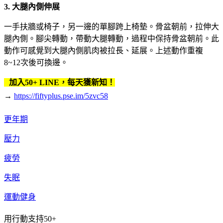
3.
大腿內側伸展
一手扶牆或椅子，另一邊的單腳跨上椅墊。骨盆朝前，拉伸大
腿內側。腳尖轉動，帶動大腿轉動，過程中保持骨盆朝前。此
動作可感覺到大腿內側肌肉被拉長、延展。上述動作重複
8~12次後可換邊。
加入50+ LINE，每天獲新知！
→
https://fiftyplus.pse.im/5zvc58
更年期
壓力
疲勞
失眠
運動健身
用行動支持50+