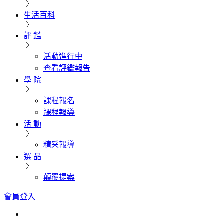
生活百科
評 鑑
活動進行中
查看評鑑報告
學 院
課程報名
課程報導
活 動
精采報導
選 品
顛覆提案
會員登入