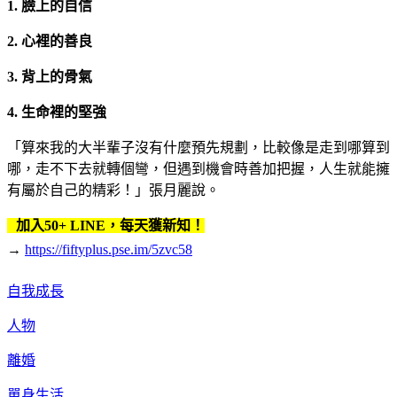
1.
臉上的自信
2.
心裡的善良
3.
背上的骨氣
4.
生命裡的堅強
「算來我的大半輩子沒有什麼預先規劃，比較像是走到哪算到
哪，走不下去就轉個彎，但遇到機會時善加把握，人生就能擁
有屬於自己的精彩！」張月麗說。
加入50+ LINE，每天獲新知！
→
https://fiftyplus.pse.im/5zvc58
自我成長
人物
離婚
單身生活