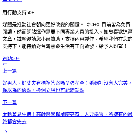
用行動支持50+
媒體是推動社會朝向更好改變的關鍵。《50+》目前皆為免費
閱讀，然而網站運作需要不同專業人員的投入。如您喜歡這篇
文章，誠摯邀請您小額贊助，支持內容製作。希望我們在您的
支持下，能持續對台灣熟齡生活有正向啟發、給予人盼望！
贊助50+
上一篇
好男人、好丈夫有標準答案嗎？張孝全：婚姻裡沒有人完美，
你以為的優點，換個立場也可能變缺點
下一篇
太執著易生病！高齡醫學權威陳亮恭：人要學習，所擁有的最
終都會失去