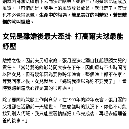
姻就因為無法繼續下去而決定結束。她把自己的婚姻比喻成放
風箏，「可惜的是，我手上的風箏放著放著，就飛走了。其實
也不必覺得遺憾，
生命中的相遇，若是美好的叫精彩，若是糟
糕的就叫經驗。
」
女兒是離婚後最大牽掛 打高爾夫球最能
紓壓
離婚之後，因前夫另組家庭，張月麗決定獨自扛起照顧女兒的
責任。「當時我的錄影時間大多在下午，因此還有不少時間可
以陪女兒，但有幾年因為要做跨年晚會，整個晚上都不在家。
等我回家之後，女兒就說：『媽媽我還以為妳不要我了』，當
時我聽到這話心裡是真的很難過。」
除了要同時兼顧工作與育兒，在1999年的跨年晚會，張月麗的
父親卻在活動前一天過世。「這麼臨時的狀況下，你也不可能
找到別人代班，我只能壓著情緒把工作完成後，再趕去處理爸
爸的後事。」