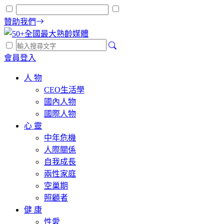
贊助我們
會員登入
人 物
CEO生活學
國內人物
國際人物
心 靈
中年危機
人際關係
自我成長
兩性家庭
空巢期
照顧者
健 康
性愛