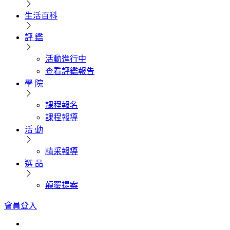
生活百科
評 鑑
活動進行中
查看評鑑報告
學 院
課程報名
課程報導
活 動
精采報導
選 品
顛覆提案
會員登入