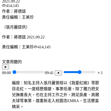
2021.09.22
414,145
作者｜蔣德誼
責任編輯｜王美珍
（張月麗提供）
作者｜蔣德誼
2021.09.22
責任編輯｜王美珍
414,145
文章用聽的
00:00
09:41
1
編按：知名主持人張月麗曾經以《我愛紅娘》等節
目走紅，一度經歷婚變、事業低潮，除了獨力把女
兒撫養長大，也在主持工作之外，跨足房產、高爾
夫球等事業，還重新走入校園念EMBA，生活豐富
精采。