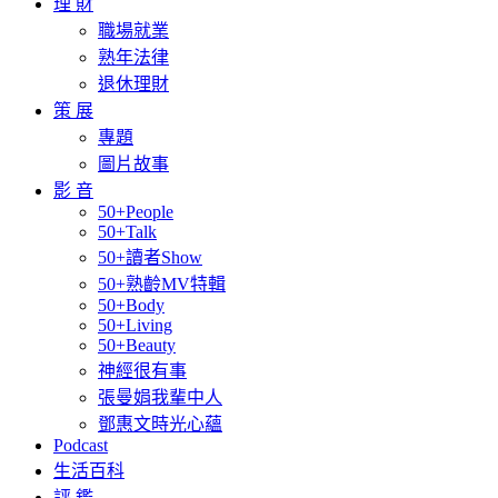
理 財
職場就業
熟年法律
退休理財
策 展
專題
圖片故事
影 音
50+People
50+Talk
50+讀者Show
50+熟齡MV特輯
50+Body
50+Living
50+Beauty
神經很有事
張曼娟我輩中人
鄧惠文時光心蘊
Podcast
生活百科
評 鑑