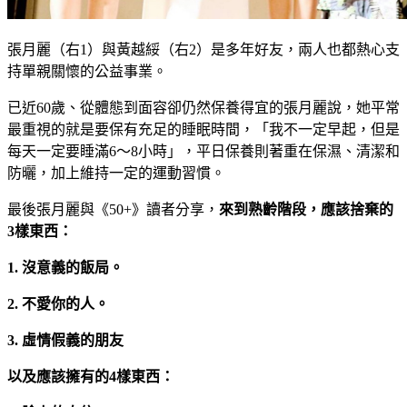
張月麗（右1）與黃越綏（右2）是多年好友，兩人也都熱心支
持單親關懷的公益事業。
已近60歲、從體態到面容卻仍然保養得宜的張月麗說，她平常
最重視的就是要保有充足的睡眠時間，「我不一定早起，但是
每天一定要睡滿6～8小時」，平日保養則著重在保濕、清潔和
防曬，加上維持一定的運動習慣。
最後張月麗與《50+》讀者分享，
來到熟齡階段，應該捨棄的
3樣東西：
1.
沒意義的飯局。
2.
不愛你的人。
3.
虛情假義的朋友
以及應該擁有的4樣東西：