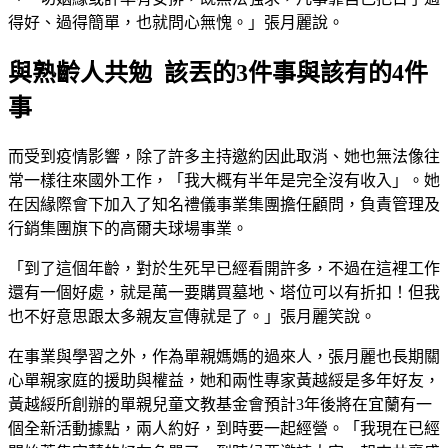
得好、過得簡單，也就問心無愧。」張月麗說。
與熟齡人共勉 該丟的3件事與該有的4件
事
而受到疫情影響，除了許多主持邀約因此取消、她也無法像往
常一樣往來國外工作，「我大概有半年是完全沒有收入」。她
在因緣際會下加入了知名禮儀事業集團擔任顧問，負責管理及
行銷集團旗下的高爾夫球場事業。
「到了這個年齡，對於生死早已經看開許多，不過在這裡工作
還有一個好處，就是萬一要購買墓地、塔位可以有折扣！但我
也不好意思跟太多親友宣傳就是了。」張月麗笑說。
在事業與學習之外，作為單親媽媽的過來人，張月麗也長期關
心單親家庭的援助與權益，她和兩性專家黃越綏是多年好友，
黃越綏所創辦的單親兒童文教基金會預計3年後將在宜蘭有一
個全新活動據點，兩人約好，到時要一起經營。「我現在已經