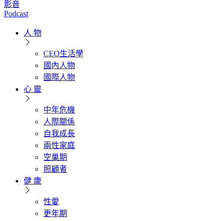
影音
Podcast
人 物
CEO生活學
國內人物
國際人物
心 靈
中年危機
人際關係
自我成長
兩性家庭
空巢期
照顧者
健 康
性愛
更年期