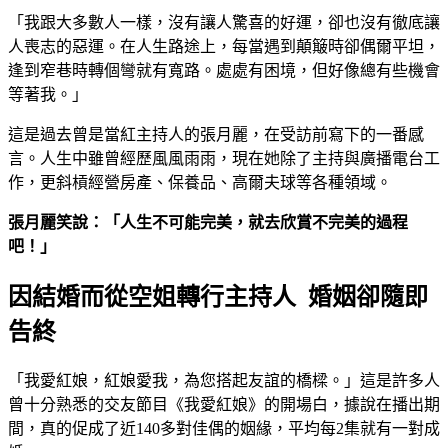
「我跟大多數人一樣，沒有讓人驚喜的好運，卻也沒有徹底讓
人喪志的惡運。在人生路途上，每當遇到顛簸時卻偶爾平坦，
逢到窄巷時轉個彎就有寬路。處處有困境，但好像總有些機會
等著我。」
這是過去曾是當紅主持人的張月麗，在受訪前寫下的一番感
言。人生中雖曾經歷風風雨雨，現在她除了主持與廣播電台工
作，更斜槓經營房產、保養品、高爾夫球等各種領域。
張月麗笑說：「人生不可能完美，就去欣賞不完美的過程
吧！」
因結婚而從空姐轉行主持人 婚姻卻隨即
告終
「我愛紅娘，紅娘愛我，為您搭起友誼的橋樑。」這是許多人
曾十分熟悉的交友節目《我愛紅娘》的開場白，據說在播出期
間，真的促成了近140多對佳偶的姻緣，平均每2集就有一對成