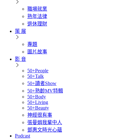
職場就業
熟年法律
退休理財
策 展
專題
圖片故事
影 音
50+People
50+Talk
50+讀者Show
50+熟齡MV特輯
50+Body
50+Living
50+Beauty
神經很有事
張曼娟我輩中人
鄧惠文時光心蘊
Podcast