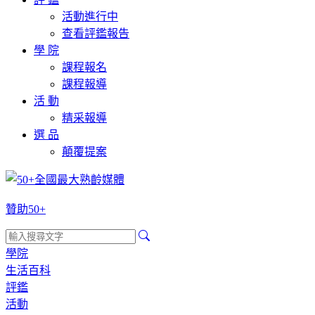
活動進行中
查看評鑑報告
學 院
課程報名
課程報導
活 動
精采報導
選 品
顛覆提案
贊助50+
學院
生活百科
評鑑
活動