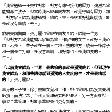
「我曾遇過一任交往對象，對方有傳宗接代的壓力，強烈希望
能夠再生孩子，但當時我已經40歲左右，就覺得頗有壓力，加
上對方家人認為我離過婚，總結下來不是很看好這段感情，於
是就沒有繼續下去。」
旅居美國期間，張月麗也曾經在朋友介紹下認識一位男士，
「但對方希望我能夠以家庭為重、作家裡的女主人就好。我心
想，若是下半輩子就在一個人生地不熟的地方，繞著一棟房子
和一個先生打轉，多沒意思啊！那好像也不是我想要的人
生。」
「
以前我會認為，世界上最悲慘的事就是孤獨終老，但到現在
我會認為，和那些讓你感到孤獨的人共度餘生，才是最糟糕
的！
」張月麗說。
單身的日子裡，除了照顧女兒和工作，她也曾經因為投資失利
虧損，而決定念了台科大管理研究所EMBA，另一方面來說，
學習企業管理，對於事業經營也更有幫助。
「一切姻緣或許早有安排，既無法強求，凡事靠自己把日子過