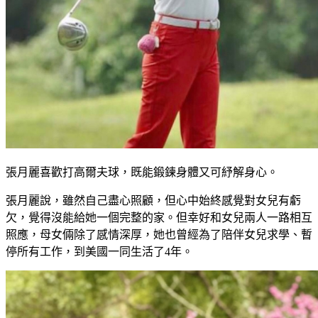
張月麗喜歡打高爾夫球，既能鍛鍊身體又可紓解身心。
張月麗說，雖然自己盡心照顧，但心中始終感覺對女兒有虧
欠，覺得沒能給她一個完整的家。但幸好和女兒兩人一路相互
照應，母女倆除了感情深厚，她也曾經為了陪伴女兒求學、暫
停所有工作，到美國一同生活了4年。